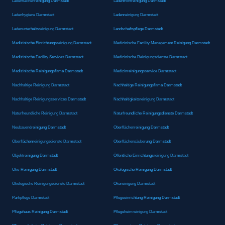
Ladenflächenreinigung Darmstadt
Ladenfrontreinigung Darmstadt
Ladenhygiene Darmstadt
Ladenreinigung Darmstadt
Ladenunterhaltsreinigung Darmstadt
Landschaftspflege Darmstadt
Medizinische Einrichtungsreinigung Darmstadt
Medizinische Facility Management Reinigung Darmstadt
Medizinische Facility Services Darmstadt
Medizinische Reinigungsdienste Darmstadt
Medizinische Reinigungsfirma Darmstadt
Medizinreinigungsservice Darmstadt
Nachhaltige Reinigung Darmstadt
Nachhaltige Reinigungsfirma Darmstadt
Nachhaltige Reinigungsservices Darmstadt
Nachhaltigkeitsreinigung Darmstadt
Naturfreundliche Reinigung Darmstadt
Naturfreundliche Reinigungsdienste Darmstadt
Neubauendreinigung Darmstadt
Oberflächenreinigung Darmstadt
Oberflächenreinigungsdienste Darmstadt
Oberflächensäuberung Darmstadt
Objektreinigung Darmstadt
Öffentliche Einrichtungsreinigung Darmstadt
Öko-Reinigung Darmstadt
Ökologische Reinigung Darmstadt
Ökologische Reinigungsdienste Darmstadt
Ökoreinigung Darmstadt
Parkpflege Darmstadt
Pflegeeinrichtung Reinigung Darmstadt
Pflegehaus Reinigung Darmstadt
Pflegeheimreinigung Darmstadt