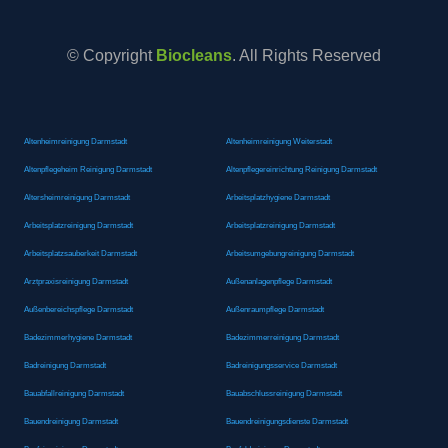
© Copyright
Biocleans
. All Rights Reserved
Altenheimreinigung Darmstadt
Altenheimreinigung Weiterstadt
Altenpflegeheim Reinigung Darmstadt
Altenpflegereinrichtung Reinigung Darmstadt
Altersheimreinigung Darmstadt
Arbeitsplatzhygiene Darmstadt
Arbeitsplatzreinigung Darmstadt
Arbeitsplatzreinigung Darmstadt
Arbeitsplatzsauberkeit Darmstadt
Arbeitsumgebungreinigung Darmstadt
Arztpraxisreinigung Darmstadt
Außenanlagenpflege Darmstadt
Außenbereichspflege Darmstadt
Außenraumpflege Darmstadt
Badezimmerhygiene Darmstadt
Badezimmerreinigung Darmstadt
Badreinigung Darmstadt
Badreinigungsservice Darmstadt
Bauabfallreinigung Darmstadt
Bauabschlussreinigung Darmstadt
Bauendreinigung Darmstadt
Bauendreinigungsdienste Darmstadt