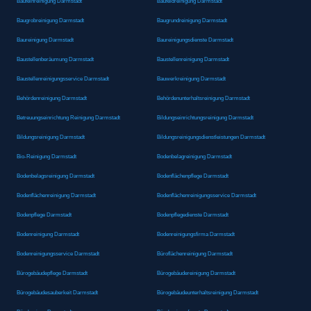
Baufeinreinigung Darmstadt
Baufeldreinigung Darmstadt
Baugrobreinigung Darmstadt
Baugrundreinigung Darmstadt
Baureinigung Darmstadt
Baureinigungsdienste Darmstadt
Baustellenberäumung Darmstadt
Baustellenreinigung Darmstadt
Baustellenreinigungsservice Darmstadt
Bauwerkreinigung Darmstadt
Behördenreinigung Darmstadt
Behördenunterhaltsreinigung Darmstadt
Betreuungseinrichtung Reinigung Darmstadt
Bildungseinrichtungsreinigung Darmstadt
Bildungsreinigung Darmstadt
Bildungsreinigungsdienstleistungen Darmstadt
Bio-Reinigung Darmstadt
Bodenbelagreinigung Darmstadt
Bodenbelagsreinigung Darmstadt
Bodenflächenpflege Darmstadt
Bodenflächenreinigung Darmstadt
Bodenflächenreinigungsservice Darmstadt
Bodenpflege Darmstadt
Bodenpflegedienste Darmstadt
Bodenreinigung Darmstadt
Bodenreinigungsfirma Darmstadt
Bodenreinigungsservice Darmstadt
Büroflächenreinigung Darmstadt
Bürogebäudepflege Darmstadt
Bürogebäudereinigung Darmstadt
Bürogebäudesauberkeit Darmstadt
Bürogebäudeunterhaltsreinigung Darmstadt