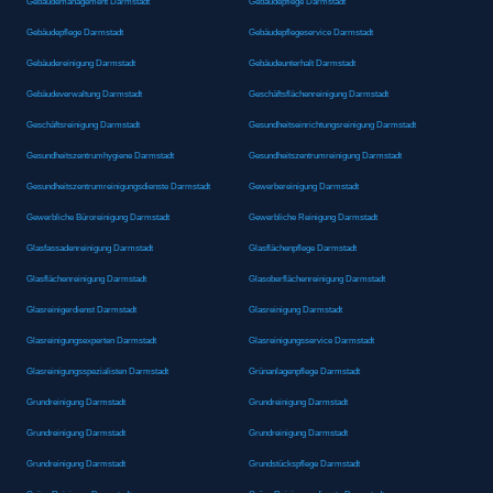
Gebäudemanagement Darmstadt
Gebäudepflege Darmstadt
Gebäudepflege Darmstadt
Gebäudepflegeservice Darmstadt
Gebäudereinigung Darmstadt
Gebäudeunterhalt Darmstadt
Gebäudeverwaltung Darmstadt
Geschäftsflächenreinigung Darmstadt
Geschäftsreinigung Darmstadt
Gesundheitseinrichtungsreinigung Darmstadt
Gesundheitszentrumhygiene Darmstadt
Gesundheitszentrumreinigung Darmstadt
Gesundheitszentrumreinigungsdienste Darmstadt
Gewerbereinigung Darmstadt
Gewerbliche Büroreinigung Darmstadt
Gewerbliche Reinigung Darmstadt
Glasfassadenreinigung Darmstadt
Glasflächenpflege Darmstadt
Glasflächenreinigung Darmstadt
Glasoberflächenreinigung Darmstadt
Glasreinigerdienst Darmstadt
Glasreinigung Darmstadt
Glasreinigungsexperten Darmstadt
Glasreinigungsservice Darmstadt
Glasreinigungsspezialisten Darmstadt
Grünanlagenpflege Darmstadt
Grundreinigung Darmstadt
Grundreinigung Darmstadt
Grundreinigung Darmstadt
Grundreinigung Darmstadt
Grundreinigung Darmstadt
Grundstückspflege Darmstadt