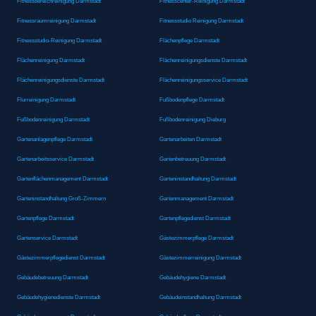
Fitnessbereichreinigung Darmstadt
Fitnesscenter-Reinigung Darmstadt
Fitnessraumreinigung Darmstadt
Fitnessstudio Reinigung Darmstadt
Fitnessstudio-Reinigung Darmstadt
Flächenpflege Darmstadt
Flächenreinigung Darmstadt
Flächenreinigungsdienste Darmstadt
Flächenreinigungsdienste Darmstadt
Flächenreinigungsservice Darmstadt
Flurreinigung Darmstadt
Fußbodenpflege Darmstadt
Fußbodenreinigung Darmstadt
Fußbodenreinigung Dieburg
Gartenanlagenpflege Darmstadt
Gartenarbeiten Darmstadt
Gartenarbeitsservice Darmstadt
Gartenbetreuung Darmstadt
Gartenflächenmanagement Darmstadt
Garteninstandhaltung Darmstadt
Garteninstandhaltung Groß-Zimmern
Gartenmanagement Darmstadt
Gartenpflege Darmstadt
Gartenpflegedienst Darmstadt
Gartenservice Darmstadt
Gästezimmerpflege Darmstadt
Gästezimmerpflegedienst Darmstadt
Gästezimmerreinigung Darmstadt
Gebäudebetreuung Darmstadt
Gebäudehygiene Darmstadt
Gebäudehygienedienste Darmstadt
Gebäudeinstandhaltung Darmstadt