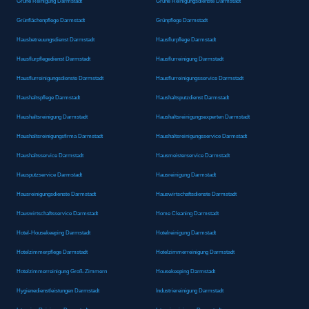
Grüne Reinigung Darmstadt
Grüne Reinigungsdienste Darmstadt
Grünflächenpflege Darmstadt
Grünpflege Darmstadt
Hausbetreuungsdienst Darmstadt
Hausflurpflege Darmstadt
Hausflurpflegedienst Darmstadt
Hausflurreinigung Darmstadt
Hausflurreinigungsdienste Darmstadt
Hausflurreinigungsservice Darmstadt
Haushaltspflege Darmstadt
Haushaltsputzdienst Darmstadt
Haushaltsreinigung Darmstadt
Haushaltsreinigungsexperten Darmstadt
Haushaltsreinigungsfirma Darmstadt
Haushaltsreinigungsservice Darmstadt
Haushaltsservice Darmstadt
Hausmeisterservice Darmstadt
Hausputzservice Darmstadt
Hausreinigung Darmstadt
Hausreinigungsdienste Darmstadt
Hauswirtschaftsdienste Darmstadt
Hauswirtschaftsservice Darmstadt
Home Cleaning Darmstadt
Hotel-Housekeeping Darmstadt
Hotelreinigung Darmstadt
Hotelzimmerpflege Darmstadt
Hotelzimmerreinigung Darmstadt
Hotelzimmerreinigung Groß-Zimmern
Housekeeping Darmstadt
Hygienedienstleistungen Darmstadt
Industriereinigung Darmstadt