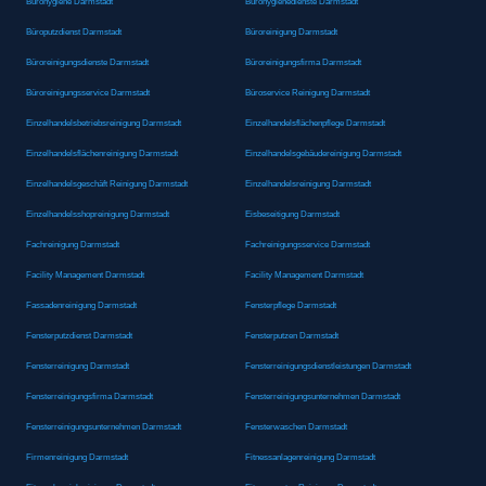
Bürohygiene Darmstadt
Bürohygienedienste Darmstadt
Büroputzdienst Darmstadt
Büroreinigung Darmstadt
Büroreinigungsdienste Darmstadt
Büroreinigungsfirma Darmstadt
Büroreinigungsservice Darmstadt
Büroservice Reinigung Darmstadt
Einzelhandelsbetriebsreinigung Darmstadt
Einzelhandelsflächenpflege Darmstadt
Einzelhandelsflächenreinigung Darmstadt
Einzelhandelsgebäudereinigung Darmstadt
Einzelhandelsgeschäft Reinigung Darmstadt
Einzelhandelsreinigung Darmstadt
Einzelhandelsshopreinigung Darmstadt
Eisbeseitigung Darmstadt
Fachreinigung Darmstadt
Fachreinigungsservice Darmstadt
Facility Management Darmstadt
Facility Management Darmstadt
Fassadenreinigung Darmstadt
Fensterpflege Darmstadt
Fensterputzdienst Darmstadt
Fensterputzen Darmstadt
Fensterreinigung Darmstadt
Fensterreinigungsdienstleistungen Darmstadt
Fensterreinigungsfirma Darmstadt
Fensterreinigungsunternehmen Darmstadt
Fensterreinigungsunternehmen Darmstadt
Fensterwaschen Darmstadt
Firmenreinigung Darmstadt
Fitnessanlagenreinigung Darmstadt