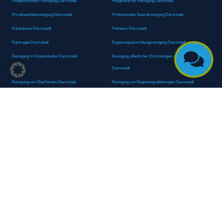
Pflegewohnheim Reinigung Darmstadt
Pflegezentrum Reinigung Darmstadt
Privathaushaltsreinigung Darmstadt
Professionelle Spezialreinigung Darmstadt
Putzkolonne Darmstadt
Putzteam Darmstadt
Putztruppe Darmstadt
Regierungseinrichtungsreinigung Darmstadt

Reinigung in Fitnessstudios Darmstadt
Reinigung öffentlicher Einrichtungen und Behörden
Darmstadt
Reinigung von Oberflächen Darmstadt
Reinigung von Regierungsabteilungen Darmstadt
Reinigungsagentur Darmstadt
Reinigungsdienst Darmstadt
Reinigungsdienst für Privathaushalte Darmstadt
Reinigungsexperte Darmstadt
Reinigungsexperten Darmstadt
Reinigungsfachkraft Darmstadt
Reinigungsfachmann/-frau Darmstadt
Reinigungsfirma Darmstadt
Reinigungskraft Darmstadt
Reinigungskraft Darmstadt
Reinigungspersonal Darmstadt
Reinigungsservice Darmstadt
Reinigungsservice für Oberflächen Darmstadt
Reinigungsspezialdienstleister Darmstadt
Reinigungsspezialist Darmstadt
Reinigungsteam Darmstadt
Reinigungstruppe Darmstadt
Reinigungsunternehmen Darmstadt
Rundumreinigung Darmstadt
Sanitäranlagenreinigung Darmstadt