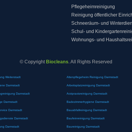
Pflegeheimreinigung
Reinigung öffentlicher Einri
Schneeräum- und Winterdien
Schul- und Kindergartenrein
Wohnungs- und Haushaltsre
© Copyright
Biocleans
. All Rights Reserved
ung Weiterstadt
Altenpflegeheim Reinigung Darmstadt
iene Darmstadt
Arbeitsplatzreinigung Darmstadt
greinigung Darmstadt
Arztpraxisreinigung Darmstadt
ge Darmstadt
Badezimmerhygiene Darmstadt
ervice Darmstadt
Bauabfallreinigung Darmstadt
gsdienste Darmstadt
Baufeinreinigung Darmstadt
ung Darmstadt
Baureinigung Darmstadt