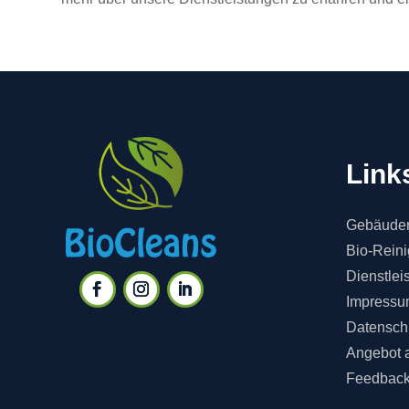
Link
Gebäuder
Bio-Rein
Dienstlei
Impressu
Datensch
Angebot 
Feedbac