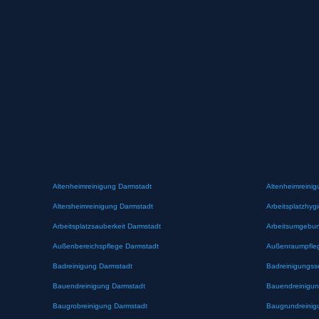
Altenheimreinigung Darmstadt
Altenheimreinig
Altersheimreinigung Darmstadt
Arbeitsplatzhyg
Arbeitsplatzsauberkeit Darmstadt
Arbeitsumgebun
Außenbereichspflege Darmstadt
Außenraumpfle
Badreinigung Darmstadt
Badreinigungss
Bauendreinigung Darmstadt
Bauendreinigun
Baugrobreinigung Darmstadt
Baugrundreinig