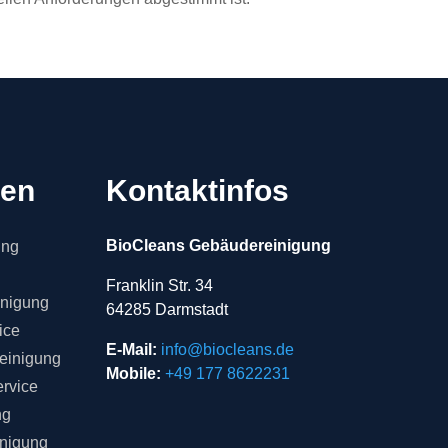
gen
Kontaktinfos
BioCleans Gebäudereinigung
ung
Franklin Str. 34
inigung
64285 Darmstadt
ice
E-Mail:
info@biocleans.de
einigung
Mobile:
+49 177 8622231
rvice
ng
inigung