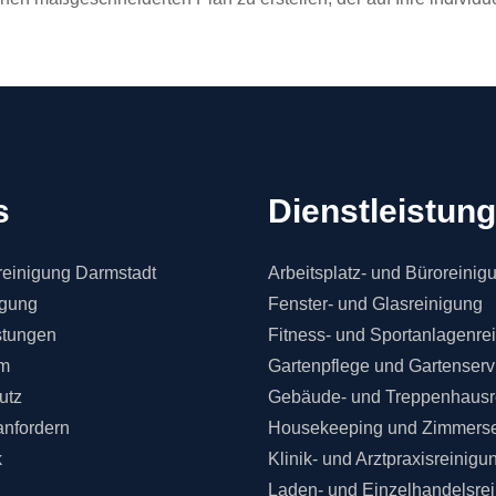
s
Dienstleistun
einigung Darmstadt
Arbeitsplatz- und Büroreinig
igung
Fenster- und Glasreinigung
stungen
Fitness- und Sportanlagenre
m
Gartenpflege und Gartenserv
utz
Gebäude- und Treppenhausr
anfordern
Housekeeping und Zimmerse
k
Klinik- und Arztpraxisreinigu
Laden- und Einzelhandelsre