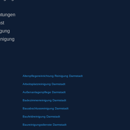
chtungen
st
igung
inigung
Altenpflegereinrichtung Reinigung Darmstadt
Arbeitsplatzreinigung Darmstadt
Außenanlagenpflege Darmstadt
Badezimmerreinigung Darmstadt
Bauabschlussreinigung Darmstadt
Baufeldreinigung Darmstadt
Baureinigungsdienste Darmstadt