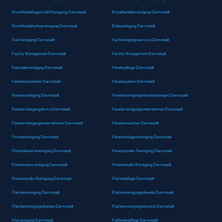
Einzelhandelsgeschäft Reinigung Darmstadt
Einzelhandelsreinigung Darmstadt
Einzelhandelsshopreinigung Darmstadt
Eisbeseitigung Darmstadt
Fachreinigung Darmstadt
Fachreinigungsservice Darmstadt
Facility Management Darmstadt
Facility Management Darmstadt
Fassadenreinigung Darmstadt
Fensterpflege Darmstadt
Fensterputzdienst Darmstadt
Fensterputzen Darmstadt
Fensterreinigung Darmstadt
Fensterreinigungsdienstleistungen Darmstadt
Fensterreinigungsfirma Darmstadt
Fensterreinigungsunternehmen Darmstadt
Fensterreinigungsunternehmen Darmstadt
Fensterwaschen Darmstadt
Firmenreinigung Darmstadt
Fitnessanlagenreinigung Darmstadt
Fitnessbereichreinigung Darmstadt
Fitnesscenter-Reinigung Darmstadt
Fitnessraumreinigung Darmstadt
Fitnessstudio Reinigung Darmstadt
Fitnessstudio-Reinigung Darmstadt
Flächenpflege Darmstadt
Flächenreinigung Darmstadt
Flächenreinigungsdienste Darmstadt
Flächenreinigungsdienste Darmstadt
Flächenreinigungsservice Darmstadt
Flurreinigung Darmstadt
Fußbodenpflege Darmstadt