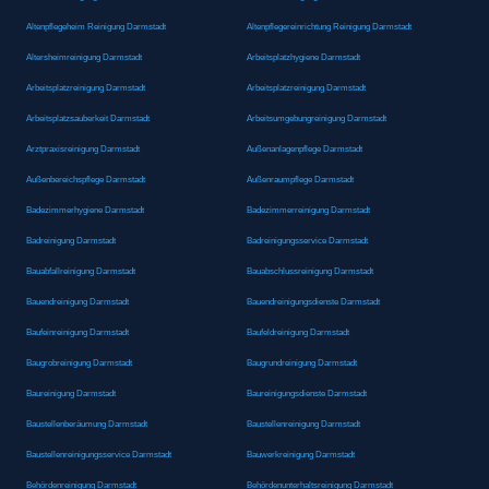
Altenpflegeheim Reinigung Darmstadt
Altenpflegereinrichtung Reinigung Darmstadt
Altersheimreinigung Darmstadt
Arbeitsplatzhygiene Darmstadt
Arbeitsplatzreinigung Darmstadt
Arbeitsplatzreinigung Darmstadt
Arbeitsplatzsauberkeit Darmstadt
Arbeitsumgebungreinigung Darmstadt
Arztpraxisreinigung Darmstadt
Außenanlagenpflege Darmstadt
Außenbereichspflege Darmstadt
Außenraumpflege Darmstadt
Badezimmerhygiene Darmstadt
Badezimmerreinigung Darmstadt
Badreinigung Darmstadt
Badreinigungsservice Darmstadt
Bauabfallreinigung Darmstadt
Bauabschlussreinigung Darmstadt
Bauendreinigung Darmstadt
Bauendreinigungsdienste Darmstadt
Baufeinreinigung Darmstadt
Baufeldreinigung Darmstadt
Baugrobreinigung Darmstadt
Baugrundreinigung Darmstadt
Baureinigung Darmstadt
Baureinigungsdienste Darmstadt
Baustellenberäumung Darmstadt
Baustellenreinigung Darmstadt
Baustellenreinigungsservice Darmstadt
Bauwerkreinigung Darmstadt
Behördenreinigung Darmstadt
Behördenunterhaltsreinigung Darmstadt