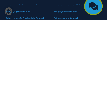

Reinigung von Oberflächen Darmstadt
Reinigung von Regierungsabteilungen Darmstadt
Reinigungsagentur Darmstadt
Reinigungsdienst Darmstadt
Reinigungsdienst für Privathaushalte Darmstadt
Reinigungsexperte Darmstadt
Reinigungsexperten Darmstadt
Reinigungsfachkraft Darmstadt
Reinigungsfachmann/-frau Darmstadt
Reinigungsfirma Darmstadt
Reinigungskraft Darmstadt
Reinigungskraft Darmstadt
Reinigungspersonal Darmstadt
Reinigungsservice Darmstadt
Reinigungsservice für Oberflächen Darmstadt
Reinigungsspezialdienstleister Darmstadt
Reinigungsspezialist Darmstadt
Reinigungsteam Darmstadt
Reinigungstruppe Darmstadt
Reinigungsunternehmen Darmstadt
Rundumreinigung Darmstadt
Sanitäranlagenreinigung Darmstadt
Sanitärhygiene Darmstadt
Sanitärreinigung Darmstadt
Sanitärreinigung Groß-Umstadt
Sanitärreinigungsdienste Darmstadt
Sanitärreinigungsservice Darmstadt
Sauberkeitsservice Darmstadt
Sauberkeitsservice Darmstadt
Sauberkeitsspezialdienstleister Darmstadt
Sauberkeitsspezialist Darmstadt
Scheibenreinigung Darmstadt