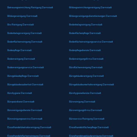
Betreuungseinrichtung Reinigung Darmstadt
Bildungseinrichtungsreinigung Darmstadt
Bildungsreinigung Darmstadt
Bildungsreinigungsdienstleistungen Darmstadt
Bio-Reinigung Darmstadt
Bodenbelagreinigung Darmstadt
Bodenbelagsreinigung Darmstadt
Bodenflächenpflege Darmstadt
Bodenflächenreinigung Darmstadt
Bodenflächenreinigungsservice Darmstadt
Bodenpflege Darmstadt
Bodenpflegedienste Darmstadt
Bodenreinigung Darmstadt
Bodenreinigungsfirma Darmstadt
Bodenreinigungsservice Darmstadt
Büroflächenreinigung Darmstadt
Bürogebäudepflege Darmstadt
Bürogebäudereinigung Darmstadt
Bürogebäudesauberkeit Darmstadt
Bürogebäudeunterhaltsreinigung Darmstadt
Bürohygiene Darmstadt
Bürohygienedienste Darmstadt
Büroputzdienst Darmstadt
Büroreinigung Darmstadt
Büroreinigungsdienste Darmstadt
Büroreinigungsfirma Darmstadt
Büroreinigungsservice Darmstadt
Büroservice Reinigung Darmstadt
Einzelhandelsbetriebsreinigung Darmstadt
Einzelhandelsflächenpflege Darmstadt
Einzelhandelsflächenreinigung Darmstadt
Einzelhandelsgebäudereinigung Darmstadt