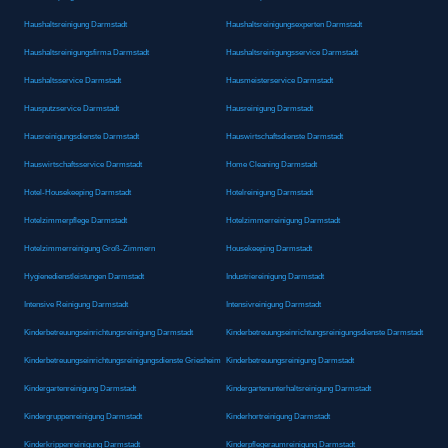
Haushaltsreinigung Darmstadt
Haushaltsreinigungsexperten Darmstadt
Haushaltsreinigungsfirma Darmstadt
Haushaltsreinigungsservice Darmstadt
Haushaltsservice Darmstadt
Hausmeisterservice Darmstadt
Hausputzservice Darmstadt
Hausreinigung Darmstadt
Hausreinigungsdienste Darmstadt
Hauswirtschaftsdienste Darmstadt
Hauswirtschaftsservice Darmstadt
Home Cleaning Darmstadt
Hotel-Housekeeping Darmstadt
Hotelreinigung Darmstadt
Hotelzimmerpflege Darmstadt
Hotelzimmerreinigung Darmstadt
Hotelzimmerreinigung Groß-Zimmern
Housekeeping Darmstadt
Hygienedienstleistungen Darmstadt
Industriereinigung Darmstadt
Intensive Reinigung Darmstadt
Intensivreinigung Darmstadt
Kinderbetreuungseinrichtungsreinigung Darmstadt
Kinderbetreuungseinrichtungsreinigungsdienste Darmstadt
Kinderbetreuungseinrichtungsreinigungsdienste Griesheim
Kinderbetreuungsreinigung Darmstadt
Kindergartenreinigung Darmstadt
Kindergartenunterhaltsreinigung Darmstadt
Kindergruppenreinigung Darmstadt
Kinderhortreinigung Darmstadt
Kinderkrippenreinigung Darmstadt
Kinderpflegeraumreinigung Darmstadt