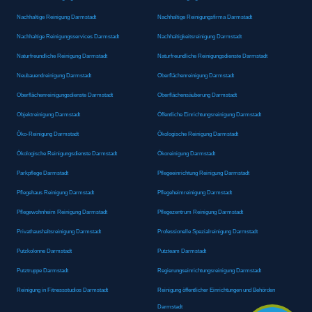
Nachhaltige Reinigung Darmstadt
Nachhaltige Reinigungsfirma Darmstadt
Nachhaltige Reinigungsservices Darmstadt
Nachhaltigkeitsreinigung Darmstadt
Naturfreundliche Reinigung Darmstadt
Naturfreundliche Reinigungsdienste Darmstadt
Neubauendreinigung Darmstadt
Oberflächenreinigung Darmstadt
Oberflächenreinigungsdienste Darmstadt
Oberflächensäuberung Darmstadt
Objektreinigung Darmstadt
Öffentliche Einrichtungsreinigung Darmstadt
Öko-Reinigung Darmstadt
Ökologische Reinigung Darmstadt
Ökologische Reinigungsdienste Darmstadt
Ökoreinigung Darmstadt
Parkpflege Darmstadt
Pflegeeinrichtung Reinigung Darmstadt
Pflegehaus Reinigung Darmstadt
Pflegeheimreinigung Darmstadt
Pflegewohnheim Reinigung Darmstadt
Pflegezentrum Reinigung Darmstadt
Privathaushaltsreinigung Darmstadt
Professionelle Spezialreinigung Darmstadt
Putzkolonne Darmstadt
Putzteam Darmstadt
Putztruppe Darmstadt
Regierungseinrichtungsreinigung Darmstadt
Reinigung in Fitnessstudios Darmstadt
Reinigung öffentlicher Einrichtungen und Behörden
Darmstadt