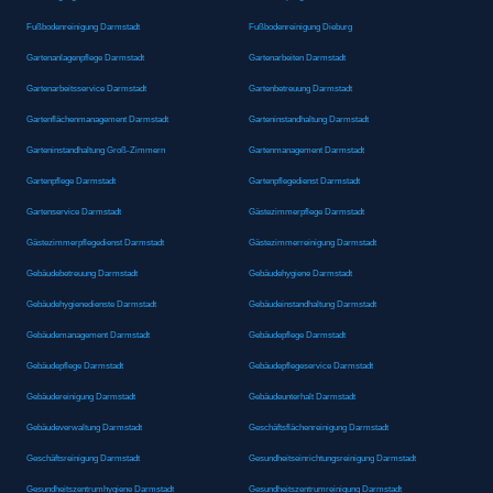
Fußbodenreinigung Darmstadt
Fußbodenreinigung Dieburg
Gartenanlagenpflege Darmstadt
Gartenarbeiten Darmstadt
Gartenarbeitsservice Darmstadt
Gartenbetreuung Darmstadt
Gartenflächenmanagement Darmstadt
Garteninstandhaltung Darmstadt
Garteninstandhaltung Groß-Zimmern
Gartenmanagement Darmstadt
Gartenpflege Darmstadt
Gartenpflegedienst Darmstadt
Gartenservice Darmstadt
Gästezimmerpflege Darmstadt
Gästezimmerpflegedienst Darmstadt
Gästezimmerreinigung Darmstadt
Gebäudebetreuung Darmstadt
Gebäudehygiene Darmstadt
Gebäudehygienedienste Darmstadt
Gebäudeinstandhaltung Darmstadt
Gebäudemanagement Darmstadt
Gebäudepflege Darmstadt
Gebäudepflege Darmstadt
Gebäudepflegeservice Darmstadt
Gebäudereinigung Darmstadt
Gebäudeunterhalt Darmstadt
Gebäudeverwaltung Darmstadt
Geschäftsflächenreinigung Darmstadt
Geschäftsreinigung Darmstadt
Gesundheitseinrichtungsreinigung Darmstadt
Gesundheitszentrumhygiene Darmstadt
Gesundheitszentrumreinigung Darmstadt