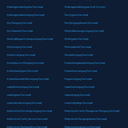
Kindertagesstättenhygiene Darmstadt
Kindertagesstättenhygiene Groß-Zimmern
Kindertagesstättenreinigung Darmstadt
Kita-Hygiene Darmstadt
Kita-Reinigung Darmstadt
Kita-Reinigungsdienste Darmstadt
Kita-Sauberkeit Darmstadt
Kleinkindbetreuungsreinigung Darmstadt
Kleinkindpflegeeinrichtungsreinigung Darmstadt
Klinikhygiene Darmstadt
Klinikreinigung Darmstadt
Kliniksauberkeit Darmstadt
Klinikumreinigung Darmstadt
Komplettreinigung Darmstadt
Komplettservice Reinigung Darmstadt
Krankenhausgebäudereinigung Darmstadt
Krankenhaushygiene Darmstadt
Krankenhausreinigung Darmstadt
Krankenhausunterhaltsreinigung Darmstadt
Krippenreinigung Darmstadt
Ladenflächenreinigung Darmstadt
Ladenfrontreinigung Darmstadt
Ladenhygiene Darmstadt
Ladenreinigung Darmstadt
Ladenunterhaltsreinigung Darmstadt
Landschaftspflege Darmstadt
Medizinische Einrichtungsreinigung Darmstadt
Medizinische Facility Management Reinigung Darmstadt
Medizinische Facility Services Darmstadt
Medizinische Reinigungsdienste Darmstadt
Medizinische Reinigungsfirma Darmstadt
Medizinreinigungsservice Darmstadt