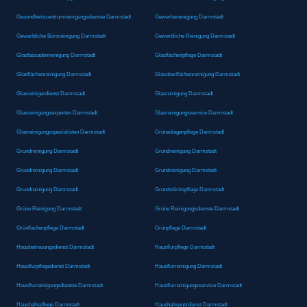
Gesundheitszentrumreinigungsdienste Darmstadt
Gewerbereinigung Darmstadt
Gewerbliche Büroreinigung Darmstadt
Gewerbliche Reinigung Darmstadt
Glasfassadenreinigung Darmstadt
Glasflächenpflege Darmstadt
Glasflächenreinigung Darmstadt
Glasoberflächenreinigung Darmstadt
Glasreinigerdienst Darmstadt
Glasreinigung Darmstadt
Glasreinigungsexperten Darmstadt
Glasreinigungsservice Darmstadt
Glasreinigungsspezialisten Darmstadt
Grünanlagenpflege Darmstadt
Grundreinigung Darmstadt
Grundreinigung Darmstadt
Grundreinigung Darmstadt
Grundreinigung Darmstadt
Grundreinigung Darmstadt
Grundstückspflege Darmstadt
Grüne Reinigung Darmstadt
Grüne Reinigungsdienste Darmstadt
Grünflächenpflege Darmstadt
Grünpflege Darmstadt
Hausbetreuungsdienst Darmstadt
Hausflurpflege Darmstadt
Hausflurpflegedienst Darmstadt
Hausflurreinigung Darmstadt
Hausflurreinigungsdienste Darmstadt
Hausflurreinigungsservice Darmstadt
Haushaltspflege Darmstadt
Haushaltsputzdienst Darmstadt