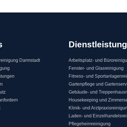
s
Dienstleistun
einigung Darmstadt
Arbeitsplatz- und Büroreinig
igung
Fenster- und Glasreinigung
stungen
Fitness- und Sportanlagenre
m
Gartenpflege und Gartenserv
utz
Gebäude- und Treppenhausr
anfordern
Housekeeping und Zimmerse
k
Klinik- und Arztpraxisreinigu
Laden- und Einzelhandelsre
Pflegeheimreinigung