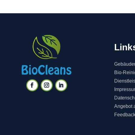
Link
Gebäuder
Bio-Rein
Dienstlei
Impressu
Datensch
Angebot 
Feedbac