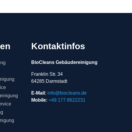
gen
Kontaktinfos
BioCleans Gebäudereinigung
ung
Franklin Str. 34
inigung
64285 Darmstadt
ice
E-Mail:
info@biocleans.de
einigung
Mobile:
+49 177 8622231
rvice
ng
inigung