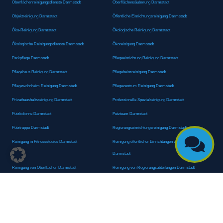
Oberflächenreinigungsdienste Darmstadt
Oberflächensäuberung Darmstadt
Objektreinigung Darmstadt
Öffentliche Einrichtungsreinigung Darmstadt
Öko-Reinigung Darmstadt
Ökologische Reinigung Darmstadt
Ökologische Reinigungsdienste Darmstadt
Ökoreinigung Darmstadt
Parkpflege Darmstadt
Pflegeeinrichtung Reinigung Darmstadt
Pflegehaus Reinigung Darmstadt
Pflegeheimreinigung Darmstadt
Pflegewohnheim Reinigung Darmstadt
Pflegezentrum Reinigung Darmstadt
Privathaushaltsreinigung Darmstadt
Professionelle Spezialreinigung Darmstadt
Putzkolonne Darmstadt
Putzteam Darmstadt
Putztruppe Darmstadt
Regierungseinrichtungsreinigung Darmstadt

Reinigung in Fitnessstudios Darmstadt
Reinigung öffentlicher Einrichtungen und Behörden
Darmstadt
Reinigung von Oberflächen Darmstadt
Reinigung von Regierungsabteilungen Darmstadt
Reinigungsagentur Darmstadt
Reinigungsdienst Darmstadt
Reinigungsdienst für Privathaushalte Darmstadt
Reinigungsexperte Darmstadt
Reinigungsexperten Darmstadt
Reinigungsfachkraft Darmstadt