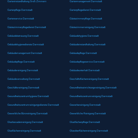
Garteninstandhaltung Groß-Zimmern
Gartenmanagement Darmstadt
Gartenpflege Darmstadt
Gartenpflegedienst Darmstadt
Gartenservice Darmstadt
Gästezimmerpflege Darmstadt
Gästezimmerpflegedienst Darmstadt
Gästezimmerreinigung Darmstadt
Gebäudebetreuung Darmstadt
Gebäudehygiene Darmstadt
Gebäudehygienedienste Darmstadt
Gebäudeinstandhaltung Darmstadt
Gebäudemanagement Darmstadt
Gebäudepflege Darmstadt
Gebäudepflege Darmstadt
Gebäudepflegeservice Darmstadt
Gebäudereinigung Darmstadt
Gebäudeunterhalt Darmstadt
Gebäudeverwaltung Darmstadt
Geschäftsflächenreinigung Darmstadt
Geschäftsreinigung Darmstadt
Gesundheitseinrichtungsreinigung Darmstadt
Gesundheitszentrumhygiene Darmstadt
Gesundheitszentrumreinigung Darmstadt
Gesundheitszentrumreinigungsdienste Darmstadt
Gewerbereinigung Darmstadt
Gewerbliche Büroreinigung Darmstadt
Gewerbliche Reinigung Darmstadt
Glasfassadenreinigung Darmstadt
Glasflächenpflege Darmstadt
Glasflächenreinigung Darmstadt
Glasoberflächenreinigung Darmstadt