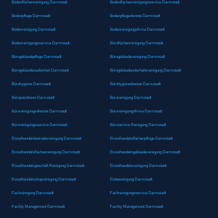
Bodenflächenreinigung Darmstadt
Bodenflächenreinigungsservice Darmstadt
Bodenpflege Darmstadt
Bodenpflegedienste Darmstadt
Bodenreinigung Darmstadt
Bodenreinigungsfirma Darmstadt
Bodenreinigungsservice Darmstadt
Büroflächenreinigung Darmstadt
Bürogebäudepflege Darmstadt
Bürogebäudereinigung Darmstadt
Bürogebäudesauberkeit Darmstadt
Bürogebäudeunterhaltsreinigung Darmstadt
Bürohygiene Darmstadt
Bürohygienedienste Darmstadt
Büroputzdienst Darmstadt
Büroreinigung Darmstadt
Büroreinigungsdienste Darmstadt
Büroreinigungsfirma Darmstadt
Büroreinigungsservice Darmstadt
Büroservice Reinigung Darmstadt
Einzelhandelsbetriebsreinigung Darmstadt
Einzelhandelsflächenpflege Darmstadt
Einzelhandelsflächenreinigung Darmstadt
Einzelhandelsgebäudereinigung Darmstadt
Einzelhandelsgeschäft Reinigung Darmstadt
Einzelhandelsreinigung Darmstadt
Einzelhandelsshopreinigung Darmstadt
Eisbeseitigung Darmstadt
Fachreinigung Darmstadt
Fachreinigungsservice Darmstadt
Facility Management Darmstadt
Facility Management Darmstadt