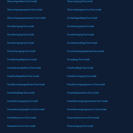
Glasreinigerdienst Darmstadt
Glasreinigung Darmstadt
Glasreinigungsexperten Darmstadt
Glasreinigungsservice Darmstadt
Glasreinigungsspezialisten Darmstadt
Grünanlagenpflege Darmstadt
Grundreinigung Darmstadt
Grundreinigung Darmstadt
Grundreinigung Darmstadt
Grundreinigung Darmstadt
Grundreinigung Darmstadt
Grundstückspflege Darmstadt
Grüne Reinigung Darmstadt
Grüne Reinigungsdienste Darmstadt
Grünflächenpflege Darmstadt
Grünpflege Darmstadt
Hausbetreuungsdienst Darmstadt
Hausflurpflege Darmstadt
Hausflurpflegedienst Darmstadt
Hausflurreinigung Darmstadt
Hausflurreinigungsdienste Darmstadt
Hausflurreinigungsservice Darmstadt
Haushaltspflege Darmstadt
Haushaltsputzdienst Darmstadt
Haushaltsreinigung Darmstadt
Haushaltsreinigungsexperten Darmstadt
Haushaltsreinigungsfirma Darmstadt
Haushaltsreinigungsservice Darmstadt
Haushaltsservice Darmstadt
Hausmeisterservice Darmstadt
Hausputzservice Darmstadt
Hausreinigung Darmstadt