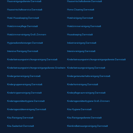
Hausreinigungsdienste Darmstadt
Hauswirtschaftsdienste Darmstadt
Hauswirtschaftsservice Darmstadt
Home Cleaning Darmstadt
Hotel-Housekeeping Darmstadt
Hotelreinigung Darmstadt
Hotelzimmerpflege Darmstadt
Hotelzimmerreinigung Darmstadt
Hotelzimmerreinigung Groß-Zimmern
Housekeeping Darmstadt
Hygienedienstleistungen Darmstadt
Industriereinigung Darmstadt
Intensive Reinigung Darmstadt
Intensivreinigung Darmstadt
Kinderbetreuungseinrichtungsreinigung Darmstadt
Kinderbetreuungseinrichtungsreinigungsdienste Darmstadt
Kinderbetreuungseinrichtungsreinigungsdienste Griesheim
Kinderbetreuungsreinigung Darmstadt
Kindergartenreinigung Darmstadt
Kindergartenunterhaltsreinigung Darmstadt
Kindergruppenreinigung Darmstadt
Kinderhortreinigung Darmstadt
Kinderkrippenreinigung Darmstadt
Kinderpflegeraumreinigung Darmstadt
Kindertagesstättenhygiene Darmstadt
Kindertagesstättenhygiene Groß-Zimmern
Kindertagesstättenreinigung Darmstadt
Kita-Hygiene Darmstadt
Kita-Reinigung Darmstadt
Kita-Reinigungsdienste Darmstadt
Kita-Sauberkeit Darmstadt
Kleinkindbetreuungsreinigung Darmstadt