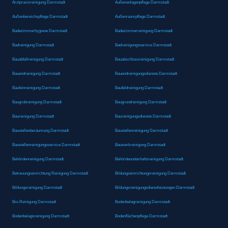
Arztpraxisreinigung Darmstadt
Außenanlagenpflege Darmstadt
Außenbereichspflege Darmstadt
Außenraumpflege Darmstadt
Badezimmerhygiene Darmstadt
Badezimmerreinigung Darmstadt
Badreinigung Darmstadt
Badreinigungsservice Darmstadt
Bauabfallreinigung Darmstadt
Bauabschlussreinigung Darmstadt
Bauendreinigung Darmstadt
Bauendreinigungsdienste Darmstadt
Baufeinreinigung Darmstadt
Baufeldreinigung Darmstadt
Baugrobreinigung Darmstadt
Baugrundreinigung Darmstadt
Baureinigung Darmstadt
Baureinigungsdienste Darmstadt
Baustellenberäumung Darmstadt
Baustellenreinigung Darmstadt
Baustellenreinigungsservice Darmstadt
Bauwerkreinigung Darmstadt
Behördenreinigung Darmstadt
Behördenunterhaltsreinigung Darmstadt
Betreuungseinrichtung Reinigung Darmstadt
Bildungseinrichtungsreinigung Darmstadt
Bildungsreinigung Darmstadt
Bildungsreinigungsdienstleistungen Darmstadt
Bio-Reinigung Darmstadt
Bodenbelagreinigung Darmstadt
Bodenbelagsreinigung Darmstadt
Bodenflächenpflege Darmstadt