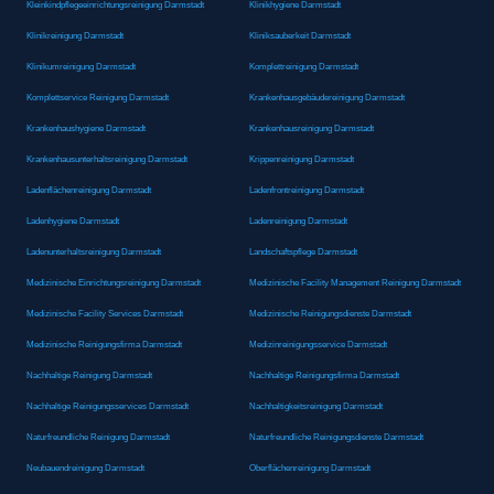
Kleinkindpflegeeinrichtungsreinigung Darmstadt
Klinikhygiene Darmstadt
Klinikreinigung Darmstadt
Kliniksauberkeit Darmstadt
Klinikumreinigung Darmstadt
Komplettreinigung Darmstadt
Komplettservice Reinigung Darmstadt
Krankenhausgebäudereinigung Darmstadt
Krankenhaushygiene Darmstadt
Krankenhausreinigung Darmstadt
Krankenhausunterhaltsreinigung Darmstadt
Krippenreinigung Darmstadt
Ladenflächenreinigung Darmstadt
Ladenfrontreinigung Darmstadt
Ladenhygiene Darmstadt
Ladenreinigung Darmstadt
Ladenunterhaltsreinigung Darmstadt
Landschaftspflege Darmstadt
Medizinische Einrichtungsreinigung Darmstadt
Medizinische Facility Management Reinigung Darmstadt
Medizinische Facility Services Darmstadt
Medizinische Reinigungsdienste Darmstadt
Medizinische Reinigungsfirma Darmstadt
Medizinreinigungsservice Darmstadt
Nachhaltige Reinigung Darmstadt
Nachhaltige Reinigungsfirma Darmstadt
Nachhaltige Reinigungsservices Darmstadt
Nachhaltigkeitsreinigung Darmstadt
Naturfreundliche Reinigung Darmstadt
Naturfreundliche Reinigungsdienste Darmstadt
Neubauendreinigung Darmstadt
Oberflächenreinigung Darmstadt