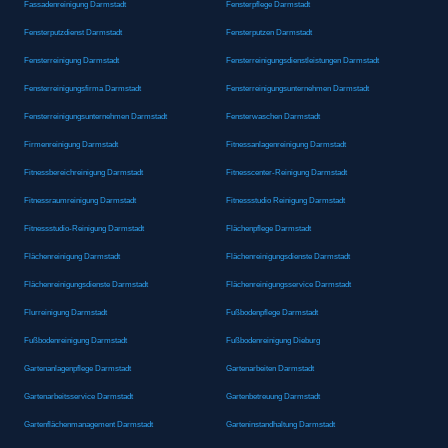
Fassadenreinigung Darmstadt
Fensterpflege Darmstadt
Fensterputzdienst Darmstadt
Fensterputzen Darmstadt
Fensterreinigung Darmstadt
Fensterreinigungsdienstleistungen Darmstadt
Fensterreinigungsfirma Darmstadt
Fensterreinigungsunternehmen Darmstadt
Fensterreinigungsunternehmen Darmstadt
Fensterwaschen Darmstadt
Firmenreinigung Darmstadt
Fitnessanlagenreinigung Darmstadt
Fitnessbereichreinigung Darmstadt
Fitnesscenter-Reinigung Darmstadt
Fitnessraumreinigung Darmstadt
Fitnessstudio Reinigung Darmstadt
Fitnessstudio-Reinigung Darmstadt
Flächenpflege Darmstadt
Flächenreinigung Darmstadt
Flächenreinigungsdienste Darmstadt
Flächenreinigungsdienste Darmstadt
Flächenreinigungsservice Darmstadt
Flurreinigung Darmstadt
Fußbodenpflege Darmstadt
Fußbodenreinigung Darmstadt
Fußbodenreinigung Dieburg
Gartenanlagenpflege Darmstadt
Gartenarbeiten Darmstadt
Gartenarbeitsservice Darmstadt
Gartenbetreuung Darmstadt
Gartenflächenmanagement Darmstadt
Garteninstandhaltung Darmstadt