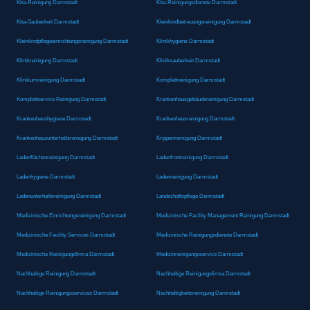
Kita-Reinigung Darmstadt
Kita-Reinigungsdienste Darmstadt
Kita-Sauberkeit Darmstadt
Kleinkindbetreuungsreinigung Darmstadt
Kleinkindpflegeeinrichtungsreinigung Darmstadt
Klinikhygiene Darmstadt
Klinikreinigung Darmstadt
Kliniksauberkeit Darmstadt
Klinikumreinigung Darmstadt
Komplettreinigung Darmstadt
Komplettservice Reinigung Darmstadt
Krankenhausgebäudereinigung Darmstadt
Krankenhaushygiene Darmstadt
Krankenhausreinigung Darmstadt
Krankenhausunterhaltsreinigung Darmstadt
Krippenreinigung Darmstadt
Ladenflächenreinigung Darmstadt
Ladenfrontreinigung Darmstadt
Ladenhygiene Darmstadt
Ladenreinigung Darmstadt
Ladenunterhaltsreinigung Darmstadt
Landschaftspflege Darmstadt
Medizinische Einrichtungsreinigung Darmstadt
Medizinische Facility Management Reinigung Darmstadt
Medizinische Facility Services Darmstadt
Medizinische Reinigungsdienste Darmstadt
Medizinische Reinigungsfirma Darmstadt
Medizinreinigungsservice Darmstadt
Nachhaltige Reinigung Darmstadt
Nachhaltige Reinigungsfirma Darmstadt
Nachhaltige Reinigungsservices Darmstadt
Nachhaltigkeitsreinigung Darmstadt