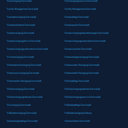
Fachreinigung Darmstadt
Fachreinigungsservice Darmstadt
Facility Management Darmstadt
Facility Management Darmstadt
Fassadenreinigung Darmstadt
Fensterpflege Darmstadt
Fensterputzdienst Darmstadt
Fensterputzen Darmstadt
Fensterreinigung Darmstadt
Fensterreinigungsdienstleistungen Darmstadt
Fensterreinigungsfirma Darmstadt
Fensterreinigungsunternehmen Darmstadt
Fensterreinigungsunternehmen Darmstadt
Fensterwaschen Darmstadt
Firmenreinigung Darmstadt
Fitnessanlagenreinigung Darmstadt
Fitnessbereichreinigung Darmstadt
Fitnesscenter-Reinigung Darmstadt
Fitnessraumreinigung Darmstadt
Fitnessstudio Reinigung Darmstadt
Fitnessstudio-Reinigung Darmstadt
Flächenpflege Darmstadt
Flächenreinigung Darmstadt
Flächenreinigungsdienste Darmstadt
Flächenreinigungsdienste Darmstadt
Flächenreinigungsservice Darmstadt
Flurreinigung Darmstadt
Fußbodenpflege Darmstadt
Fußbodenreinigung Darmstadt
Fußbodenreinigung Dieburg
Gartenanlagenpflege Darmstadt
Gartenarbeiten Darmstadt