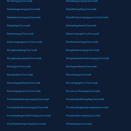
Bio-Reinigung Darmstadt
Bodenbelagreinigung Darmstadt
Bodenbelagsreinigung Darmstadt
Bodenflächenpflege Darmstadt
Bodenflächenreinigung Darmstadt
Bodenflächenreinigungsservice Darmstadt
Bodenpflege Darmstadt
Bodenpflegedienste Darmstadt
Bodenreinigung Darmstadt
Bodenreinigungsfirma Darmstadt
Bodenreinigungsservice Darmstadt
Büroflächenreinigung Darmstadt
Bürogebäudepflege Darmstadt
Bürogebäudereinigung Darmstadt
Bürogebäudesauberkeit Darmstadt
Bürogebäudeunterhaltsreinigung Darmstadt
Bürohygiene Darmstadt
Bürohygienedienste Darmstadt
Büroputzdienst Darmstadt
Büroreinigung Darmstadt
Büroreinigungsdienste Darmstadt
Büroreinigungsfirma Darmstadt
Büroreinigungsservice Darmstadt
Büroservice Reinigung Darmstadt
Einzelhandelsbetriebsreinigung Darmstadt
Einzelhandelsflächenpflege Darmstadt
Einzelhandelsflächenreinigung Darmstadt
Einzelhandelsgebäudereinigung Darmstadt
Einzelhandelsgeschäft Reinigung Darmstadt
Einzelhandelsreinigung Darmstadt
Einzelhandelsshopreinigung Darmstadt
Eisbeseitigung Darmstadt