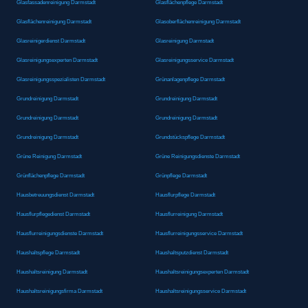
Glasfassadenreinigung Darmstadt
Glasflächenpflege Darmstadt
Glasflächenreinigung Darmstadt
Glasoberflächenreinigung Darmstadt
Glasreinigerdienst Darmstadt
Glasreinigung Darmstadt
Glasreinigungsexperten Darmstadt
Glasreinigungsservice Darmstadt
Glasreinigungsspezialisten Darmstadt
Grünanlagenpflege Darmstadt
Grundreinigung Darmstadt
Grundreinigung Darmstadt
Grundreinigung Darmstadt
Grundreinigung Darmstadt
Grundreinigung Darmstadt
Grundstückspflege Darmstadt
Grüne Reinigung Darmstadt
Grüne Reinigungsdienste Darmstadt
Grünflächenpflege Darmstadt
Grünpflege Darmstadt
Hausbetreuungsdienst Darmstadt
Hausflurpflege Darmstadt
Hausflurpflegedienst Darmstadt
Hausflurreinigung Darmstadt
Hausflurreinigungsdienste Darmstadt
Hausflurreinigungsservice Darmstadt
Haushaltspflege Darmstadt
Haushaltsputzdienst Darmstadt
Haushaltsreinigung Darmstadt
Haushaltsreinigungsexperten Darmstadt
Haushaltsreinigungsfirma Darmstadt
Haushaltsreinigungsservice Darmstadt