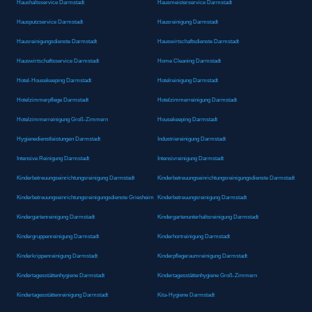
Haushaltsservice Darmstadt
Hausmeisterservice Darmstadt
Hausputzservice Darmstadt
Hausreinigung Darmstadt
Hausreinigungsdienste Darmstadt
Hauswirtschaftsdienste Darmstadt
Hauswirtschaftsservice Darmstadt
Home Cleaning Darmstadt
Hotel-Housekeeping Darmstadt
Hotelreinigung Darmstadt
Hotelzimmerpflege Darmstadt
Hotelzimmerreinigung Darmstadt
Hotelzimmerreinigung Groß-Zimmern
Housekeeping Darmstadt
Hygienedienstleistungen Darmstadt
Industriereinigung Darmstadt
Intensive Reinigung Darmstadt
Intensivreinigung Darmstadt
Kinderbetreuungseinrichtungsreinigung Darmstadt
Kinderbetreuungseinrichtungsreinigungsdienste Darmstadt
Kinderbetreuungseinrichtungsreinigungsdienste Griesheim
Kinderbetreuungsreinigung Darmstadt
Kindergartenreinigung Darmstadt
Kindergartenunterhaltsreinigung Darmstadt
Kindergruppenreinigung Darmstadt
Kinderhortreinigung Darmstadt
Kinderkrippenreinigung Darmstadt
Kinderpflegeraumreinigung Darmstadt
Kindertagesstättenhygiene Darmstadt
Kindertagesstättenhygiene Groß-Zimmern
Kindertagesstättenreinigung Darmstadt
Kita-Hygiene Darmstadt