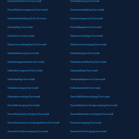
Gartenarbeitsservice Darmstadt
Gartenbetreuung Darmstadt
Gartenflächenmanagement Darmstadt
Garteninstandhaltung Darmstadt
Garteninstandhaltung Groß-Zimmern
Gartenmanagement Darmstadt
Gartenpflege Darmstadt
Gartenpflegedienst Darmstadt
Gartenservice Darmstadt
Gästezimmerpflege Darmstadt
Gästezimmerpflegedienst Darmstadt
Gästezimmerreinigung Darmstadt
Gebäudebetreuung Darmstadt
Gebäudehygiene Darmstadt
Gebäudehygienedienste Darmstadt
Gebäudeinstandhaltung Darmstadt
Gebäudemanagement Darmstadt
Gebäudepflege Darmstadt
Gebäudepflege Darmstadt
Gebäudepflegeservice Darmstadt
Gebäudereinigung Darmstadt
Gebäudeunterhalt Darmstadt
Gebäudeverwaltung Darmstadt
Geschäftsflächenreinigung Darmstadt
Geschäftsreinigung Darmstadt
Gesundheitseinrichtungsreinigung Darmstadt
Gesundheitszentrumhygiene Darmstadt
Gesundheitszentrumreinigung Darmstadt
Gesundheitszentrumreinigungsdienste Darmstadt
Gewerbereinigung Darmstadt
Gewerbliche Büroreinigung Darmstadt
Gewerbliche Reinigung Darmstadt