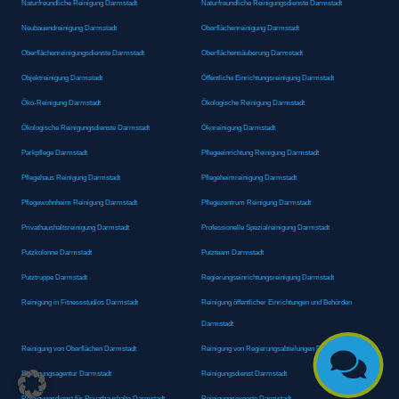
Naturfreundliche Reinigung Darmstadt
Naturfreundliche Reinigungsdienste Darmstadt
Neubauendreinigung Darmstadt
Oberflächenreinigung Darmstadt
Oberflächenreinigungsdienste Darmstadt
Oberflächensäuberung Darmstadt
Objektreinigung Darmstadt
Öffentliche Einrichtungsreinigung Darmstadt
Öko-Reinigung Darmstadt
Ökologische Reinigung Darmstadt
Ökologische Reinigungsdienste Darmstadt
Ökoreinigung Darmstadt
Parkpflege Darmstadt
Pflegeeinrichtung Reinigung Darmstadt
Pflegehaus Reinigung Darmstadt
Pflegeheimreinigung Darmstadt
Pflegewohnheim Reinigung Darmstadt
Pflegezentrum Reinigung Darmstadt
Privathaushaltsreinigung Darmstadt
Professionelle Spezialreinigung Darmstadt
Putzkolonne Darmstadt
Putzteam Darmstadt
Putztruppe Darmstadt
Regierungseinrichtungsreinigung Darmstadt
Reinigung in Fitnessstudios Darmstadt
Reinigung öffentlicher Einrichtungen und Behörden
Darmstadt
Reinigung von Oberflächen Darmstadt
Reinigung von Regierungsabteilungen Darmstadt

Reinigungsagentur Darmstadt
Reinigungsdienst Darmstadt
Reinigungsdienst für Privathaushalte Darmstadt
Reinigungsexperte Darmstadt