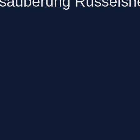
nsäuberung Rüsselsh