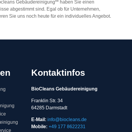
Biocleans Gebäudereinigung** haben Sie einen
rfnisse abgestimmt sind. Egal ob für Unternehmen,
eren Sie uns noch heute für ein individuelles Angebot.
gen
Kontaktinfos
BioCleans Gebäudereinigung
ung
Franklin Str. 34
inigung
64285 Darmstadt
ice
E-Mail:
info@biocleans.de
einigung
Mobile:
+49 177 8622231
rvice