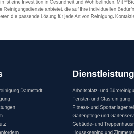
 ist eine Investition in Gesundheit und Wohlbefinden. Mit **
lle Reinigungsdienste anbietet, die auf Ihre individuellen Bedü
bieten die passende Lösung für jede Art von Reinigung. Kontakti
s
Dienstleistun
einigung Darmstadt
Arbeitsplatz- und Büroreinig
igung
Fenster- und Glasreinigung
stungen
Fitness- und Sportanlagenre
m
Gartenpflege und Gartenserv
utz
Gebäude- und Treppenhausr
anfordern
Housekeeping und Zimmerse