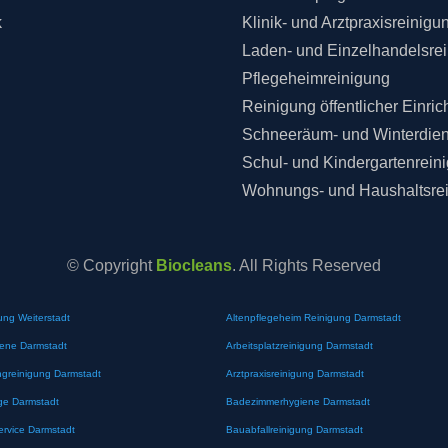
k
Klinik- und Arztpraxisreinigu
Laden- und Einzelhandelsre
Pflegeheimreinigung
Reinigung öffentlicher Einri
Schneeräum- und Winterdien
Schul- und Kindergartenrein
Wohnungs- und Haushaltsre
© Copyright
Biocleans
. All Rights Reserved
ung Weiterstadt
Altenpflegeheim Reinigung Darmstadt
iene Darmstadt
Arbeitsplatzreinigung Darmstadt
greinigung Darmstadt
Arztpraxisreinigung Darmstadt
ge Darmstadt
Badezimmerhygiene Darmstadt
ervice Darmstadt
Bauabfallreinigung Darmstadt