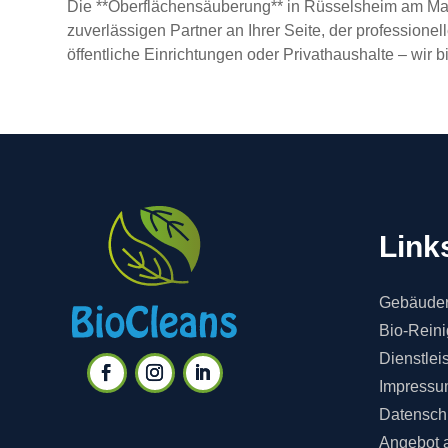
Die **Oberflächensäuberung** in Rüsselsheim am Main
zuverlässigen Partner an Ihrer Seite, der professione
öffentliche Einrichtungen oder Privathaushalte – wir 
Link
Gebäuder
Bio-Rein
Dienstlei
Impressu
Datensch
Angebot 