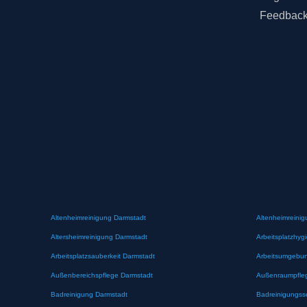
Feedbac
Altenheimreinigung Darmstadt
Altenheimreinig
Altersheimreinigung Darmstadt
Arbeitsplatzhyg
Arbeitsplatzsauberkeit Darmstadt
Arbeitsumgebun
Außenbereichspflege Darmstadt
Außenraumpfle
Badreinigung Darmstadt
Badreinigungss