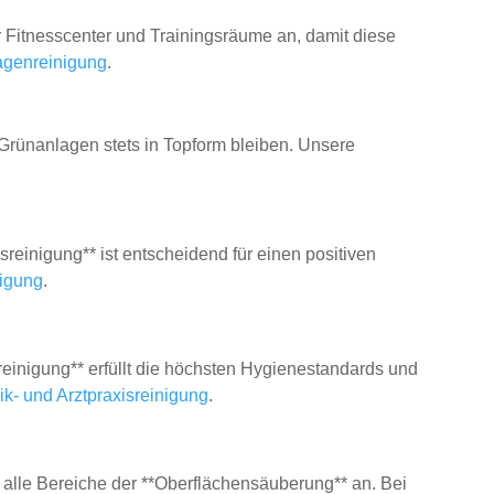
r Fitnesscenter und Trainingsräume an, damit diese
agenreinigung
.
e Grünanlagen stets in Topform bleiben. Unsere
inigung** ist entscheidend für einen positiven
igung
.
reinigung** erfüllt die höchsten Hygienestandards und
nik- und Arztpraxisreinigung
.
 alle Bereiche der **Oberflächensäuberung** an. Bei