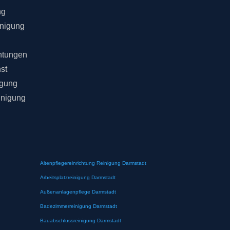
ng
inigung
chtungen
st
igung
inigung
Altenpflegereinrichtung Reinigung Darmstadt
Arbeitsplatzreinigung Darmstadt
Außenanlagenpflege Darmstadt
Badezimmerreinigung Darmstadt
Bauabschlussreinigung Darmstadt