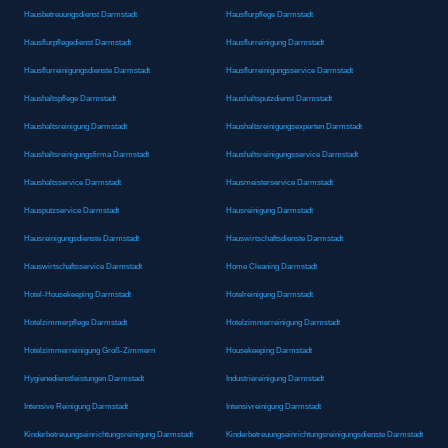
Hausbetreuungsdienst Darmstadt
Hausflurpflege Darmstadt
Hausflurpflegedienst Darmstadt
Hausflurreinigung Darmstadt
Hausflurreinigungsdienste Darmstadt
Hausflurreinigungsservice Darmstadt
Haushaltspflege Darmstadt
Haushaltsputzdienst Darmstadt
Haushaltsreinigung Darmstadt
Haushaltsreinigungsexperten Darmstadt
Haushaltsreinigungsfirma Darmstadt
Haushaltsreinigungsservice Darmstadt
Haushaltsservice Darmstadt
Hausmeisterservice Darmstadt
Hausputzservice Darmstadt
Hausreinigung Darmstadt
Hausreinigungsdienste Darmstadt
Hauswirtschaftsdienste Darmstadt
Hauswirtschaftsservice Darmstadt
Home Cleaning Darmstadt
Hotel-Housekeeping Darmstadt
Hotelreinigung Darmstadt
Hotelzimmerpflege Darmstadt
Hotelzimmerreinigung Darmstadt
Hotelzimmerreinigung Groß-Zimmern
Housekeeping Darmstadt
Hygienedienstleistungen Darmstadt
Industriereinigung Darmstadt
Intensive Reinigung Darmstadt
Intensivreinigung Darmstadt
Kinderbetreuungseinrichtungsreinigung Darmstadt
Kinderbetreuungseinrichtungsreinigungsdienste Darmstadt