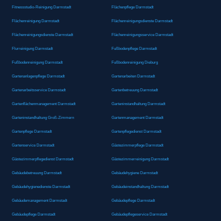
Fitnessstudio-Reinigung Darmstadt
Flächenpflege Darmstadt
Flächenreinigung Darmstadt
Flächenreinigungsdienste Darmstadt
Flächenreinigungsdienste Darmstadt
Flächenreinigungsservice Darmstadt
Flurreinigung Darmstadt
Fußbodenpflege Darmstadt
Fußbodenreinigung Darmstadt
Fußbodenreinigung Dieburg
Gartenanlagenpflege Darmstadt
Gartenarbeiten Darmstadt
Gartenarbeitsservice Darmstadt
Gartenbetreuung Darmstadt
Gartenflächenmanagement Darmstadt
Garteninstandhaltung Darmstadt
Garteninstandhaltung Groß-Zimmern
Gartenmanagement Darmstadt
Gartenpflege Darmstadt
Gartenpflegedienst Darmstadt
Gartenservice Darmstadt
Gästezimmerpflege Darmstadt
Gästezimmerpflegedienst Darmstadt
Gästezimmerreinigung Darmstadt
Gebäudebetreuung Darmstadt
Gebäudehygiene Darmstadt
Gebäudehygienedienste Darmstadt
Gebäudeinstandhaltung Darmstadt
Gebäudemanagement Darmstadt
Gebäudepflege Darmstadt
Gebäudepflege Darmstadt
Gebäudepflegeservice Darmstadt