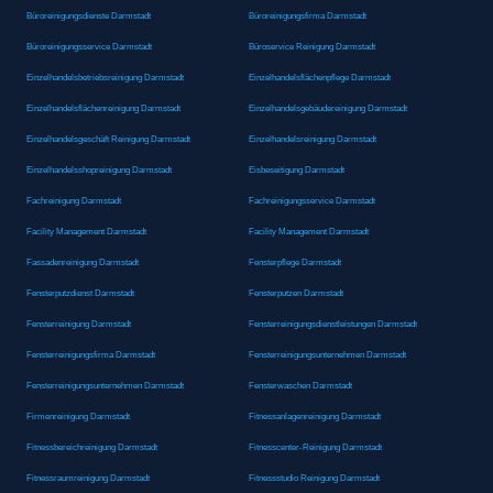
Büroreinigungsdienste Darmstadt
Büroreinigungsfirma Darmstadt
Büroreinigungsservice Darmstadt
Büroservice Reinigung Darmstadt
Einzelhandelsbetriebsreinigung Darmstadt
Einzelhandelsflächenpflege Darmstadt
Einzelhandelsflächenreinigung Darmstadt
Einzelhandelsgebäudereinigung Darmstadt
Einzelhandelsgeschäft Reinigung Darmstadt
Einzelhandelsreinigung Darmstadt
Einzelhandelsshopreinigung Darmstadt
Eisbeseitigung Darmstadt
Fachreinigung Darmstadt
Fachreinigungsservice Darmstadt
Facility Management Darmstadt
Facility Management Darmstadt
Fassadenreinigung Darmstadt
Fensterpflege Darmstadt
Fensterputzdienst Darmstadt
Fensterputzen Darmstadt
Fensterreinigung Darmstadt
Fensterreinigungsdienstleistungen Darmstadt
Fensterreinigungsfirma Darmstadt
Fensterreinigungsunternehmen Darmstadt
Fensterreinigungsunternehmen Darmstadt
Fensterwaschen Darmstadt
Firmenreinigung Darmstadt
Fitnessanlagenreinigung Darmstadt
Fitnessbereichreinigung Darmstadt
Fitnesscenter-Reinigung Darmstadt
Fitnessraumreinigung Darmstadt
Fitnessstudio Reinigung Darmstadt