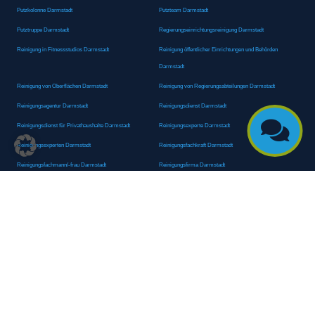
Putzkolonne Darmstadt
Putzteam Darmstadt
Putztruppe Darmstadt
Regierungseinrichtungsreinigung Darmstadt
Reinigung in Fitnessstudios Darmstadt
Reinigung öffentlicher Einrichtungen und Behörden
Darmstadt
Reinigung von Oberflächen Darmstadt
Reinigung von Regierungsabteilungen Darmstadt
Reinigungsagentur Darmstadt
Reinigungsdienst Darmstadt

Reinigungsdienst für Privathaushalte Darmstadt
Reinigungsexperte Darmstadt
Reinigungsexperten Darmstadt
Reinigungsfachkraft Darmstadt
Reinigungsfachmann/-frau Darmstadt
Reinigungsfirma Darmstadt
Reinigungskraft Darmstadt
Reinigungskraft Darmstadt
Reinigungspersonal Darmstadt
Reinigungsservice Darmstadt
Reinigungsservice für Oberflächen Darmstadt
Reinigungsspezialdienstleister Darmstadt
Reinigungsspezialist Darmstadt
Reinigungsteam Darmstadt
Reinigungstruppe Darmstadt
Reinigungsunternehmen Darmstadt
Rundumreinigung Darmstadt
Sanitäranlagenreinigung Darmstadt
Sanitärhygiene Darmstadt
Sanitärreinigung Darmstadt