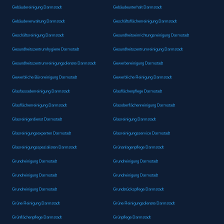
Gebäudereinigung Darmstadt
Gebäudeunterhalt Darmstadt
Gebäudeverwaltung Darmstadt
Geschäftsflächenreinigung Darmstadt
Geschäftsreinigung Darmstadt
Gesundheitseinrichtungsreinigung Darmstadt
Gesundheitszentrumhygiene Darmstadt
Gesundheitszentrumreinigung Darmstadt
Gesundheitszentrumreinigungsdienste Darmstadt
Gewerbereinigung Darmstadt
Gewerbliche Büroreinigung Darmstadt
Gewerbliche Reinigung Darmstadt
Glasfassadenreinigung Darmstadt
Glasflächenpflege Darmstadt
Glasflächenreinigung Darmstadt
Glasoberflächenreinigung Darmstadt
Glasreinigerdienst Darmstadt
Glasreinigung Darmstadt
Glasreinigungsexperten Darmstadt
Glasreinigungsservice Darmstadt
Glasreinigungsspezialisten Darmstadt
Grünanlagenpflege Darmstadt
Grundreinigung Darmstadt
Grundreinigung Darmstadt
Grundreinigung Darmstadt
Grundreinigung Darmstadt
Grundreinigung Darmstadt
Grundstückspflege Darmstadt
Grüne Reinigung Darmstadt
Grüne Reinigungsdienste Darmstadt
Grünflächenpflege Darmstadt
Grünpflege Darmstadt