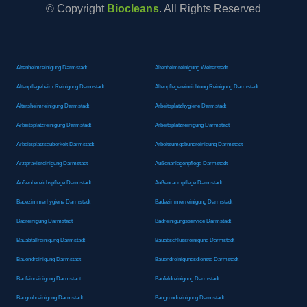
© Copyright
Biocleans
. All Rights Reserved
Altenheimreinigung Darmstadt
Altenheimreinigung Weiterstadt
Altenpflegeheim Reinigung Darmstadt
Altenpflegereinrichtung Reinigung Darmstadt
Altersheimreinigung Darmstadt
Arbeitsplatzhygiene Darmstadt
Arbeitsplatzreinigung Darmstadt
Arbeitsplatzreinigung Darmstadt
Arbeitsplatzsauberkeit Darmstadt
Arbeitsumgebungreinigung Darmstadt
Arztpraxisreinigung Darmstadt
Außenanlagenpflege Darmstadt
Außenbereichspflege Darmstadt
Außenraumpflege Darmstadt
Badezimmerhygiene Darmstadt
Badezimmerreinigung Darmstadt
Badreinigung Darmstadt
Badreinigungsservice Darmstadt
Bauabfallreinigung Darmstadt
Bauabschlussreinigung Darmstadt
Bauendreinigung Darmstadt
Bauendreinigungsdienste Darmstadt
Baufeinreinigung Darmstadt
Baufeldreinigung Darmstadt
Baugrobreinigung Darmstadt
Baugrundreinigung Darmstadt