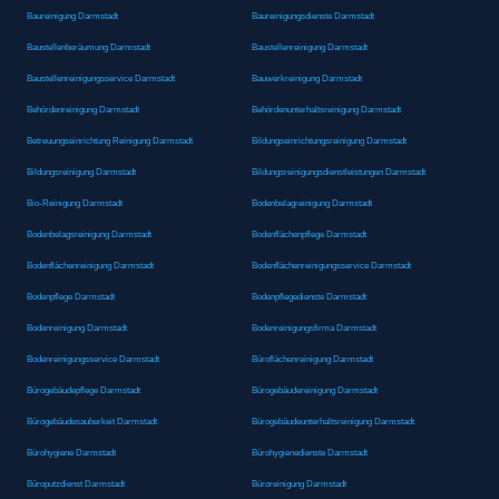
Baureinigung Darmstadt
Baureinigungsdienste Darmstadt
Baustellenberäumung Darmstadt
Baustellenreinigung Darmstadt
Baustellenreinigungsservice Darmstadt
Bauwerkreinigung Darmstadt
Behördenreinigung Darmstadt
Behördenunterhaltsreinigung Darmstadt
Betreuungseinrichtung Reinigung Darmstadt
Bildungseinrichtungsreinigung Darmstadt
Bildungsreinigung Darmstadt
Bildungsreinigungsdienstleistungen Darmstadt
Bio-Reinigung Darmstadt
Bodenbelagreinigung Darmstadt
Bodenbelagsreinigung Darmstadt
Bodenflächenpflege Darmstadt
Bodenflächenreinigung Darmstadt
Bodenflächenreinigungsservice Darmstadt
Bodenpflege Darmstadt
Bodenpflegedienste Darmstadt
Bodenreinigung Darmstadt
Bodenreinigungsfirma Darmstadt
Bodenreinigungsservice Darmstadt
Büroflächenreinigung Darmstadt
Bürogebäudepflege Darmstadt
Bürogebäudereinigung Darmstadt
Bürogebäudesauberkeit Darmstadt
Bürogebäudeunterhaltsreinigung Darmstadt
Bürohygiene Darmstadt
Bürohygienedienste Darmstadt
Büroputzdienst Darmstadt
Büroreinigung Darmstadt