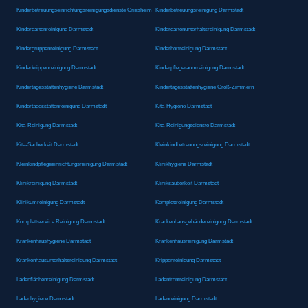
Kinderbetreuungseinrichtungsreinigungsdienste Griesheim
Kinderbetreuungsreinigung Darmstadt
Kindergartenreinigung Darmstadt
Kindergartenunterhaltsreinigung Darmstadt
Kindergruppenreinigung Darmstadt
Kinderhortreinigung Darmstadt
Kinderkrippenreinigung Darmstadt
Kinderpflegeraumreinigung Darmstadt
Kindertagesstättenhygiene Darmstadt
Kindertagesstättenhygiene Groß-Zimmern
Kindertagesstättenreinigung Darmstadt
Kita-Hygiene Darmstadt
Kita-Reinigung Darmstadt
Kita-Reinigungsdienste Darmstadt
Kita-Sauberkeit Darmstadt
Kleinkindbetreuungsreinigung Darmstadt
Kleinkindpflegeeinrichtungsreinigung Darmstadt
Klinikhygiene Darmstadt
Klinikreinigung Darmstadt
Kliniksauberkeit Darmstadt
Klinikumreinigung Darmstadt
Komplettreinigung Darmstadt
Komplettservice Reinigung Darmstadt
Krankenhausgebäudereinigung Darmstadt
Krankenhaushygiene Darmstadt
Krankenhausreinigung Darmstadt
Krankenhausunterhaltsreinigung Darmstadt
Krippenreinigung Darmstadt
Ladenflächenreinigung Darmstadt
Ladenfrontreinigung Darmstadt
Ladenhygiene Darmstadt
Ladenreinigung Darmstadt