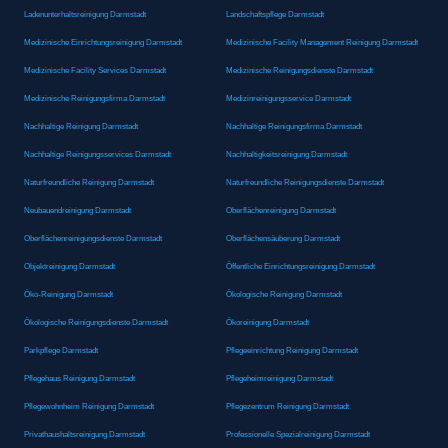
Ladenunterhaltsreinigung Darmstadt
Landschaftspflege Darmstadt
Medizinische Einrichtungsreinigung Darmstadt
Medizinische Facility Management Reinigung Darmstadt
Medizinische Facility Services Darmstadt
Medizinische Reinigungsdienste Darmstadt
Medizinische Reinigungsfirma Darmstadt
Medizinreinigungsservice Darmstadt
Nachhaltige Reinigung Darmstadt
Nachhaltige Reinigungsfirma Darmstadt
Nachhaltige Reinigungsservices Darmstadt
Nachhaltigkeitsreinigung Darmstadt
Naturfreundliche Reinigung Darmstadt
Naturfreundliche Reinigungsdienste Darmstadt
Neubauendreinigung Darmstadt
Oberflächenreinigung Darmstadt
Oberflächenreinigungsdienste Darmstadt
Oberflächensäuberung Darmstadt
Objektreinigung Darmstadt
Öffentliche Einrichtungsreinigung Darmstadt
Öko-Reinigung Darmstadt
Ökologische Reinigung Darmstadt
Ökologische Reinigungsdienste Darmstadt
Ökoreinigung Darmstadt
Parkpflege Darmstadt
Pflegeeinrichtung Reinigung Darmstadt
Pflegehaus Reinigung Darmstadt
Pflegeheimreinigung Darmstadt
Pflegewohnheim Reinigung Darmstadt
Pflegezentrum Reinigung Darmstadt
Privathaushaltsreinigung Darmstadt
Professionelle Spezialreinigung Darmstadt