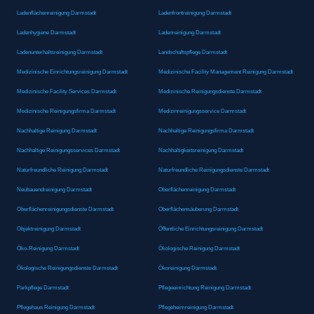
Ladenflächenreinigung Darmstadt
Ladenfrontreinigung Darmstadt
Ladenhygiene Darmstadt
Ladenreinigung Darmstadt
Ladenunterhaltsreinigung Darmstadt
Landschaftspflege Darmstadt
Medizinische Einrichtungsreinigung Darmstadt
Medizinische Facility Management Reinigung Darmstadt
Medizinische Facility Services Darmstadt
Medizinische Reinigungsdienste Darmstadt
Medizinische Reinigungsfirma Darmstadt
Medizinreinigungsservice Darmstadt
Nachhaltige Reinigung Darmstadt
Nachhaltige Reinigungsfirma Darmstadt
Nachhaltige Reinigungsservices Darmstadt
Nachhaltigkeitsreinigung Darmstadt
Naturfreundliche Reinigung Darmstadt
Naturfreundliche Reinigungsdienste Darmstadt
Neubauendreinigung Darmstadt
Oberflächenreinigung Darmstadt
Oberflächenreinigungsdienste Darmstadt
Oberflächensäuberung Darmstadt
Objektreinigung Darmstadt
Öffentliche Einrichtungsreinigung Darmstadt
Öko-Reinigung Darmstadt
Ökologische Reinigung Darmstadt
Ökologische Reinigungsdienste Darmstadt
Ökoreinigung Darmstadt
Parkpflege Darmstadt
Pflegeeinrichtung Reinigung Darmstadt
Pflegehaus Reinigung Darmstadt
Pflegeheimreinigung Darmstadt