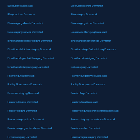
Bürohygiene Darmstadt
Bürohygienedienste Darmstadt
Büroputzdienst Darmstadt
Büroreinigung Darmstadt
Büroreinigungsdienste Darmstadt
Büroreinigungsfirma Darmstadt
Büroreinigungsservice Darmstadt
Büroservice Reinigung Darmstadt
Einzelhandelsbetriebsreinigung Darmstadt
Einzelhandelsflächenpflege Darmstadt
Einzelhandelsflächenreinigung Darmstadt
Einzelhandelsgebäudereinigung Darmstadt
Einzelhandelsgeschäft Reinigung Darmstadt
Einzelhandelsreinigung Darmstadt
Einzelhandelsshopreinigung Darmstadt
Eisbeseitigung Darmstadt
Fachreinigung Darmstadt
Fachreinigungsservice Darmstadt
Facility Management Darmstadt
Facility Management Darmstadt
Fassadenreinigung Darmstadt
Fensterpflege Darmstadt
Fensterputzdienst Darmstadt
Fensterputzen Darmstadt
Fensterreinigung Darmstadt
Fensterreinigungsdienstleistungen Darmstadt
Fensterreinigungsfirma Darmstadt
Fensterreinigungsunternehmen Darmstadt
Fensterreinigungsunternehmen Darmstadt
Fensterwaschen Darmstadt
Firmenreinigung Darmstadt
Fitnessanlagenreinigung Darmstadt