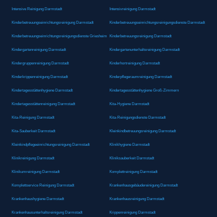
Intensive Reinigung Darmstadt
Intensivreinigung Darmstadt
Kinderbetreuungseinrichtungsreinigung Darmstadt
Kinderbetreuungseinrichtungsreinigungsdienste Darmstadt
Kinderbetreuungseinrichtungsreinigungsdienste Griesheim
Kinderbetreuungsreinigung Darmstadt
Kindergartenreinigung Darmstadt
Kindergartenunterhaltsreinigung Darmstadt
Kindergruppenreinigung Darmstadt
Kinderhortreinigung Darmstadt
Kinderkrippenreinigung Darmstadt
Kinderpflegeraumreinigung Darmstadt
Kindertagesstättenhygiene Darmstadt
Kindertagesstättenhygiene Groß-Zimmern
Kindertagesstättenreinigung Darmstadt
Kita-Hygiene Darmstadt
Kita-Reinigung Darmstadt
Kita-Reinigungsdienste Darmstadt
Kita-Sauberkeit Darmstadt
Kleinkindbetreuungsreinigung Darmstadt
Kleinkindpflegeeinrichtungsreinigung Darmstadt
Klinikhygiene Darmstadt
Klinikreinigung Darmstadt
Kliniksauberkeit Darmstadt
Klinikumreinigung Darmstadt
Komplettreinigung Darmstadt
Komplettservice Reinigung Darmstadt
Krankenhausgebäudereinigung Darmstadt
Krankenhaushygiene Darmstadt
Krankenhausreinigung Darmstadt
Krankenhausunterhaltsreinigung Darmstadt
Krippenreinigung Darmstadt