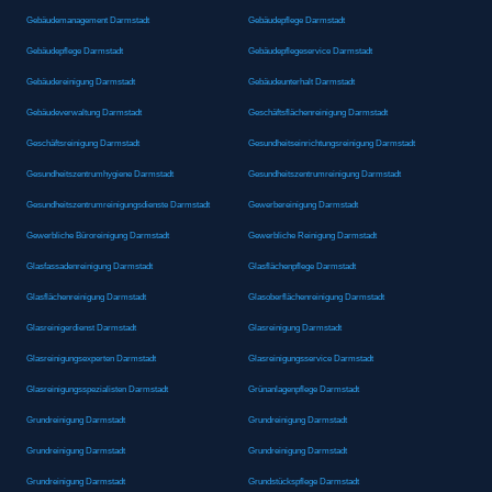
Gebäudemanagement Darmstadt
Gebäudepflege Darmstadt
Gebäudepflege Darmstadt
Gebäudepflegeservice Darmstadt
Gebäudereinigung Darmstadt
Gebäudeunterhalt Darmstadt
Gebäudeverwaltung Darmstadt
Geschäftsflächenreinigung Darmstadt
Geschäftsreinigung Darmstadt
Gesundheitseinrichtungsreinigung Darmstadt
Gesundheitszentrumhygiene Darmstadt
Gesundheitszentrumreinigung Darmstadt
Gesundheitszentrumreinigungsdienste Darmstadt
Gewerbereinigung Darmstadt
Gewerbliche Büroreinigung Darmstadt
Gewerbliche Reinigung Darmstadt
Glasfassadenreinigung Darmstadt
Glasflächenpflege Darmstadt
Glasflächenreinigung Darmstadt
Glasoberflächenreinigung Darmstadt
Glasreinigerdienst Darmstadt
Glasreinigung Darmstadt
Glasreinigungsexperten Darmstadt
Glasreinigungsservice Darmstadt
Glasreinigungsspezialisten Darmstadt
Grünanlagenpflege Darmstadt
Grundreinigung Darmstadt
Grundreinigung Darmstadt
Grundreinigung Darmstadt
Grundreinigung Darmstadt
Grundreinigung Darmstadt
Grundstückspflege Darmstadt