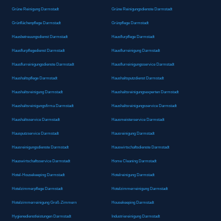
Grüne Reinigung Darmstadt
Grüne Reinigungsdienste Darmstadt
Grünflächenpflege Darmstadt
Grünpflege Darmstadt
Hausbetreuungsdienst Darmstadt
Hausflurpflege Darmstadt
Hausflurpflegedienst Darmstadt
Hausflurreinigung Darmstadt
Hausflurreinigungsdienste Darmstadt
Hausflurreinigungsservice Darmstadt
Haushaltspflege Darmstadt
Haushaltsputzdienst Darmstadt
Haushaltsreinigung Darmstadt
Haushaltsreinigungsexperten Darmstadt
Haushaltsreinigungsfirma Darmstadt
Haushaltsreinigungsservice Darmstadt
Haushaltsservice Darmstadt
Hausmeisterservice Darmstadt
Hausputzservice Darmstadt
Hausreinigung Darmstadt
Hausreinigungsdienste Darmstadt
Hauswirtschaftsdienste Darmstadt
Hauswirtschaftsservice Darmstadt
Home Cleaning Darmstadt
Hotel-Housekeeping Darmstadt
Hotelreinigung Darmstadt
Hotelzimmerpflege Darmstadt
Hotelzimmerreinigung Darmstadt
Hotelzimmerreinigung Groß-Zimmern
Housekeeping Darmstadt
Hygienedienstleistungen Darmstadt
Industriereinigung Darmstadt