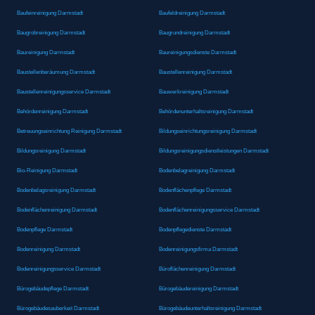
Baufeinreinigung Darmstadt
Baufeldreinigung Darmstadt
Baugrobreinigung Darmstadt
Baugrundreinigung Darmstadt
Baureinigung Darmstadt
Baureinigungsdienste Darmstadt
Baustellenberäumung Darmstadt
Baustellenreinigung Darmstadt
Baustellenreinigungsservice Darmstadt
Bauwerkreinigung Darmstadt
Behördenreinigung Darmstadt
Behördenunterhaltsreinigung Darmstadt
Betreuungseinrichtung Reinigung Darmstadt
Bildungseinrichtungsreinigung Darmstadt
Bildungsreinigung Darmstadt
Bildungsreinigungsdienstleistungen Darmstadt
Bio-Reinigung Darmstadt
Bodenbelagreinigung Darmstadt
Bodenbelagsreinigung Darmstadt
Bodenflächenpflege Darmstadt
Bodenflächenreinigung Darmstadt
Bodenflächenreinigungsservice Darmstadt
Bodenpflege Darmstadt
Bodenpflegedienste Darmstadt
Bodenreinigung Darmstadt
Bodenreinigungsfirma Darmstadt
Bodenreinigungsservice Darmstadt
Büroflächenreinigung Darmstadt
Bürogebäudepflege Darmstadt
Bürogebäudereinigung Darmstadt
Bürogebäudesauberkeit Darmstadt
Bürogebäudeunterhaltsreinigung Darmstadt