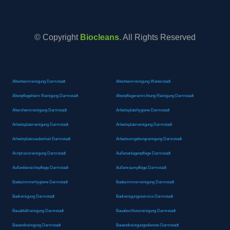
© Copyright
Biocleans
. All Rights Reserved
Altenheimreinigung Darmstadt
Altenheimreinigung Weiterstadt
Altenpflegeheim Reinigung Darmstadt
Altenpflegereinrichtung Reinigung Darmstadt
Altersheimreinigung Darmstadt
Arbeitsplatzhygiene Darmstadt
Arbeitsplatzreinigung Darmstadt
Arbeitsplatzreinigung Darmstadt
Arbeitsplatzsauberkeit Darmstadt
Arbeitsumgebungreinigung Darmstadt
Arztpraxisreinigung Darmstadt
Außenanlagenpflege Darmstadt
Außenbereichspflege Darmstadt
Außenraumpflege Darmstadt
Badezimmerhygiene Darmstadt
Badezimmerreinigung Darmstadt
Badreinigung Darmstadt
Badreinigungsservice Darmstadt
Bauabfallreinigung Darmstadt
Bauabschlussreinigung Darmstadt
Bauendreinigung Darmstadt
Bauendreinigungsdienste Darmstadt