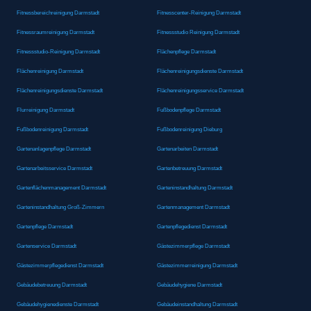
Fitnessbereichreinigung Darmstadt
Fitnesscenter-Reinigung Darmstadt
Fitnessraumreinigung Darmstadt
Fitnessstudio Reinigung Darmstadt
Fitnessstudio-Reinigung Darmstadt
Flächenpflege Darmstadt
Flächenreinigung Darmstadt
Flächenreinigungsdienste Darmstadt
Flächenreinigungsdienste Darmstadt
Flächenreinigungsservice Darmstadt
Flurreinigung Darmstadt
Fußbodenpflege Darmstadt
Fußbodenreinigung Darmstadt
Fußbodenreinigung Dieburg
Gartenanlagenpflege Darmstadt
Gartenarbeiten Darmstadt
Gartenarbeitsservice Darmstadt
Gartenbetreuung Darmstadt
Gartenflächenmanagement Darmstadt
Garteninstandhaltung Darmstadt
Garteninstandhaltung Groß-Zimmern
Gartenmanagement Darmstadt
Gartenpflege Darmstadt
Gartenpflegedienst Darmstadt
Gartenservice Darmstadt
Gästezimmerpflege Darmstadt
Gästezimmerpflegedienst Darmstadt
Gästezimmerreinigung Darmstadt
Gebäudebetreuung Darmstadt
Gebäudehygiene Darmstadt
Gebäudehygienedienste Darmstadt
Gebäudeinstandhaltung Darmstadt