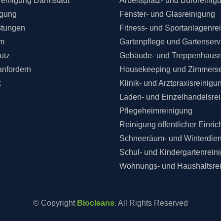
einigung Darmstadt
Arbeitsplatz- und Büroreinig
igung
Fenster- und Glasreinigung
stungen
Fitness- und Sportanlagenre
m
Gartenpflege und Gartenserv
utz
Gebäude- und Treppenhausr
anfordern
Housekeeping und Zimmerse
k
Klinik- und Arztpraxisreinigu
Laden- und Einzelhandelsre
Pflegeheimreinigung
Reinigung öffentlicher Einri
Schneeräum- und Winterdien
Schul- und Kindergartenrein
Wohnungs- und Haushaltsre
© Copyright
Biocleans
. All Rights Reserved