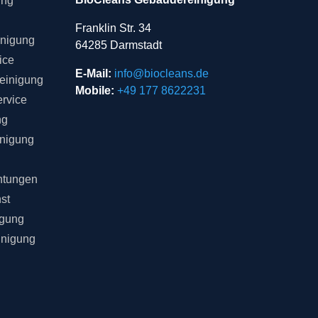
ung
Franklin Str. 34
inigung
64285 Darmstadt
ice
E-Mail:
info@biocleans.de
einigung
Mobile:
+49 177 8622231
rvice
ng
inigung
chtungen
st
igung
inigung