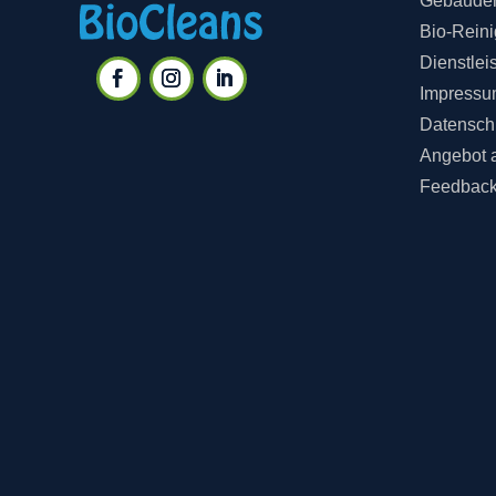
Gebäuder
Bio-Rein
Dienstlei
Impressu
Datensch
Angebot 
Feedbac