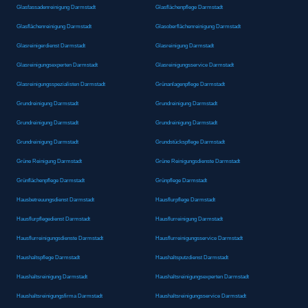
Glasfassadenreinigung Darmstadt
Glasflächenpflege Darmstadt
Glasflächenreinigung Darmstadt
Glasoberflächenreinigung Darmstadt
Glasreinigerdienst Darmstadt
Glasreinigung Darmstadt
Glasreinigungsexperten Darmstadt
Glasreinigungsservice Darmstadt
Glasreinigungsspezialisten Darmstadt
Grünanlagenpflege Darmstadt
Grundreinigung Darmstadt
Grundreinigung Darmstadt
Grundreinigung Darmstadt
Grundreinigung Darmstadt
Grundreinigung Darmstadt
Grundstückspflege Darmstadt
Grüne Reinigung Darmstadt
Grüne Reinigungsdienste Darmstadt
Grünflächenpflege Darmstadt
Grünpflege Darmstadt
Hausbetreuungsdienst Darmstadt
Hausflurpflege Darmstadt
Hausflurpflegedienst Darmstadt
Hausflurreinigung Darmstadt
Hausflurreinigungsdienste Darmstadt
Hausflurreinigungsservice Darmstadt
Haushaltspflege Darmstadt
Haushaltsputzdienst Darmstadt
Haushaltsreinigung Darmstadt
Haushaltsreinigungsexperten Darmstadt
Haushaltsreinigungsfirma Darmstadt
Haushaltsreinigungsservice Darmstadt