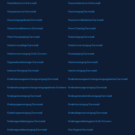
Haushaltsservice Darmstadt
Hausmeisterservice Darmstadt
Hausputzservice Darmstadt
Hausreinigung Darmstadt
Hausreinigungsdienste Darmstadt
Hauswirtschaftsdienste Darmstadt
Hauswirtschaftsservice Darmstadt
Home Cleaning Darmstadt
Hotel-Housekeeping Darmstadt
Hotelreinigung Darmstadt
Hotelzimmerpflege Darmstadt
Hotelzimmerreinigung Darmstadt
Hotelzimmerreinigung Groß-Zimmern
Housekeeping Darmstadt
Hygienedienstleistungen Darmstadt
Industriereinigung Darmstadt
Intensive Reinigung Darmstadt
Intensivreinigung Darmstadt
Kinderbetreuungseinrichtungsreinigung Darmstadt
Kinderbetreuungseinrichtungsreinigungsdienste Darmstadt
Kinderbetreuungseinrichtungsreinigungsdienste Griesheim
Kinderbetreuungsreinigung Darmstadt
Kindergartenreinigung Darmstadt
Kindergartenunterhaltsreinigung Darmstadt
Kindergruppenreinigung Darmstadt
Kinderhortreinigung Darmstadt
Kinderkrippenreinigung Darmstadt
Kinderpflegeraumreinigung Darmstadt
Kindertagesstättenhygiene Darmstadt
Kindertagesstättenhygiene Groß-Zimmern
Kindertagesstättenreinigung Darmstadt
Kita-Hygiene Darmstadt