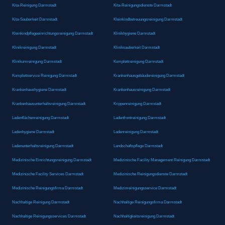
Kita-Reinigung Darmstadt
Kita-Reinigungsdienste Darmstadt
Kita-Sauberkeit Darmstadt
Kleinkindbetreuungsreinigung Darmstadt
Kleinkindpflegeeinrichtungsreinigung Darmstadt
Klinikhygiene Darmstadt
Klinikreinigung Darmstadt
Kliniksauberkeit Darmstadt
Klinikumreinigung Darmstadt
Komplettreinigung Darmstadt
Komplettservice Reinigung Darmstadt
Krankenhausgebäudereinigung Darmstadt
Krankenhaushygiene Darmstadt
Krankenhausreinigung Darmstadt
Krankenhausunterhaltsreinigung Darmstadt
Krippenreinigung Darmstadt
Ladenflächenreinigung Darmstadt
Ladenfrontreinigung Darmstadt
Ladenhygiene Darmstadt
Ladenreinigung Darmstadt
Ladenunterhaltsreinigung Darmstadt
Landschaftspflege Darmstadt
Medizinische Einrichtungsreinigung Darmstadt
Medizinische Facility Management Reinigung Darmstadt
Medizinische Facility Services Darmstadt
Medizinische Reinigungsdienste Darmstadt
Medizinische Reinigungsfirma Darmstadt
Medizinreinigungsservice Darmstadt
Nachhaltige Reinigung Darmstadt
Nachhaltige Reinigungsfirma Darmstadt
Nachhaltige Reinigungsservices Darmstadt
Nachhaltigkeitsreinigung Darmstadt