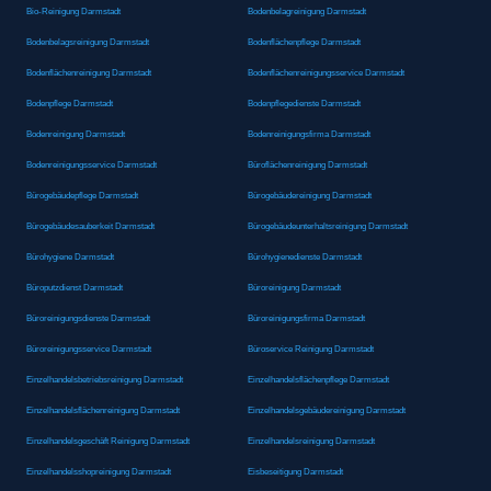
Bio-Reinigung Darmstadt
Bodenbelagreinigung Darmstadt
Bodenbelagsreinigung Darmstadt
Bodenflächenpflege Darmstadt
Bodenflächenreinigung Darmstadt
Bodenflächenreinigungsservice Darmstadt
Bodenpflege Darmstadt
Bodenpflegedienste Darmstadt
Bodenreinigung Darmstadt
Bodenreinigungsfirma Darmstadt
Bodenreinigungsservice Darmstadt
Büroflächenreinigung Darmstadt
Bürogebäudepflege Darmstadt
Bürogebäudereinigung Darmstadt
Bürogebäudesauberkeit Darmstadt
Bürogebäudeunterhaltsreinigung Darmstadt
Bürohygiene Darmstadt
Bürohygienedienste Darmstadt
Büroputzdienst Darmstadt
Büroreinigung Darmstadt
Büroreinigungsdienste Darmstadt
Büroreinigungsfirma Darmstadt
Büroreinigungsservice Darmstadt
Büroservice Reinigung Darmstadt
Einzelhandelsbetriebsreinigung Darmstadt
Einzelhandelsflächenpflege Darmstadt
Einzelhandelsflächenreinigung Darmstadt
Einzelhandelsgebäudereinigung Darmstadt
Einzelhandelsgeschäft Reinigung Darmstadt
Einzelhandelsreinigung Darmstadt
Einzelhandelsshopreinigung Darmstadt
Eisbeseitigung Darmstadt