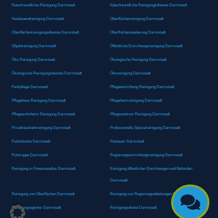
Naturfreundliche Reinigung Darmstadt
Naturfreundliche Reinigungsdienste Darmstadt
Neubauendreinigung Darmstadt
Oberflächenreinigung Darmstadt
Oberflächenreinigungsdienste Darmstadt
Oberflächensäuberung Darmstadt
Objektreinigung Darmstadt
Öffentliche Einrichtungsreinigung Darmstadt
Öko-Reinigung Darmstadt
Ökologische Reinigung Darmstadt
Ökologische Reinigungsdienste Darmstadt
Ökoreinigung Darmstadt
Parkpflege Darmstadt
Pflegeeinrichtung Reinigung Darmstadt
Pflegehaus Reinigung Darmstadt
Pflegeheimreinigung Darmstadt
Pflegewohnheim Reinigung Darmstadt
Pflegezentrum Reinigung Darmstadt
Privathaushaltsreinigung Darmstadt
Professionelle Spezialreinigung Darmstadt
Putzkolonne Darmstadt
Putzteam Darmstadt
Putztruppe Darmstadt
Regierungseinrichtungsreinigung Darmstadt
Reinigung in Fitnessstudios Darmstadt
Reinigung öffentlicher Einrichtungen und Behörden
Darmstadt
Reinigung von Oberflächen Darmstadt
Reinigung von Regierungsabteilungen Darmstadt

Reinigungsagentur Darmstadt
Reinigungsdienst Darmstadt