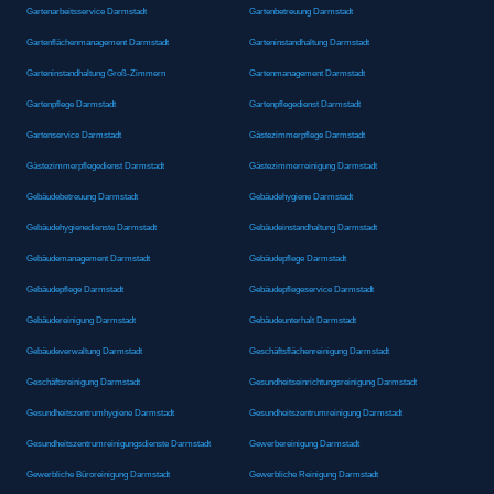
Gartenarbeitsservice Darmstadt
Gartenbetreuung Darmstadt
Gartenflächenmanagement Darmstadt
Garteninstandhaltung Darmstadt
Garteninstandhaltung Groß-Zimmern
Gartenmanagement Darmstadt
Gartenpflege Darmstadt
Gartenpflegedienst Darmstadt
Gartenservice Darmstadt
Gästezimmerpflege Darmstadt
Gästezimmerpflegedienst Darmstadt
Gästezimmerreinigung Darmstadt
Gebäudebetreuung Darmstadt
Gebäudehygiene Darmstadt
Gebäudehygienedienste Darmstadt
Gebäudeinstandhaltung Darmstadt
Gebäudemanagement Darmstadt
Gebäudepflege Darmstadt
Gebäudepflege Darmstadt
Gebäudepflegeservice Darmstadt
Gebäudereinigung Darmstadt
Gebäudeunterhalt Darmstadt
Gebäudeverwaltung Darmstadt
Geschäftsflächenreinigung Darmstadt
Geschäftsreinigung Darmstadt
Gesundheitseinrichtungsreinigung Darmstadt
Gesundheitszentrumhygiene Darmstadt
Gesundheitszentrumreinigung Darmstadt
Gesundheitszentrumreinigungsdienste Darmstadt
Gewerbereinigung Darmstadt
Gewerbliche Büroreinigung Darmstadt
Gewerbliche Reinigung Darmstadt