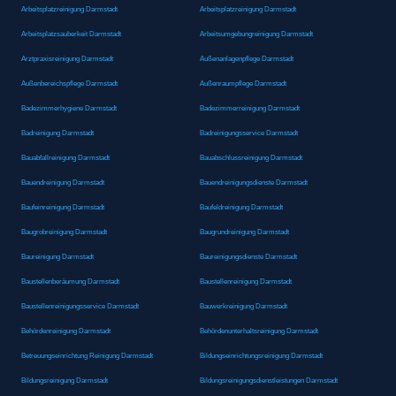
Arbeitsplatzreinigung Darmstadt
Arbeitsplatzreinigung Darmstadt
Arbeitsplatzsauberkeit Darmstadt
Arbeitsumgebungreinigung Darmstadt
Arztpraxisreinigung Darmstadt
Außenanlagenpflege Darmstadt
Außenbereichspflege Darmstadt
Außenraumpflege Darmstadt
Badezimmerhygiene Darmstadt
Badezimmerreinigung Darmstadt
Badreinigung Darmstadt
Badreinigungsservice Darmstadt
Bauabfallreinigung Darmstadt
Bauabschlussreinigung Darmstadt
Bauendreinigung Darmstadt
Bauendreinigungsdienste Darmstadt
Baufeinreinigung Darmstadt
Baufeldreinigung Darmstadt
Baugrobreinigung Darmstadt
Baugrundreinigung Darmstadt
Baureinigung Darmstadt
Baureinigungsdienste Darmstadt
Baustellenberäumung Darmstadt
Baustellenreinigung Darmstadt
Baustellenreinigungsservice Darmstadt
Bauwerkreinigung Darmstadt
Behördenreinigung Darmstadt
Behördenunterhaltsreinigung Darmstadt
Betreuungseinrichtung Reinigung Darmstadt
Bildungseinrichtungsreinigung Darmstadt
Bildungsreinigung Darmstadt
Bildungsreinigungsdienstleistungen Darmstadt