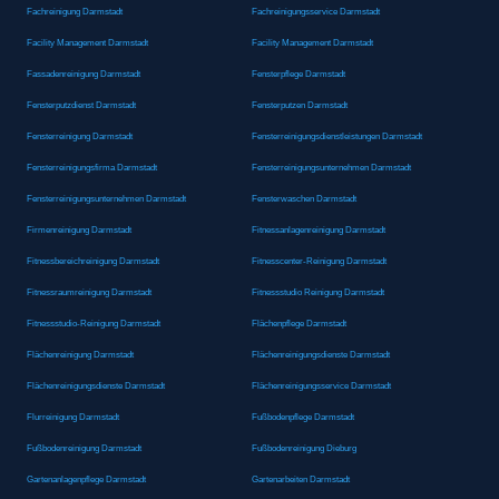
Fachreinigung Darmstadt
Fachreinigungsservice Darmstadt
Facility Management Darmstadt
Facility Management Darmstadt
Fassadenreinigung Darmstadt
Fensterpflege Darmstadt
Fensterputzdienst Darmstadt
Fensterputzen Darmstadt
Fensterreinigung Darmstadt
Fensterreinigungsdienstleistungen Darmstadt
Fensterreinigungsfirma Darmstadt
Fensterreinigungsunternehmen Darmstadt
Fensterreinigungsunternehmen Darmstadt
Fensterwaschen Darmstadt
Firmenreinigung Darmstadt
Fitnessanlagenreinigung Darmstadt
Fitnessbereichreinigung Darmstadt
Fitnesscenter-Reinigung Darmstadt
Fitnessraumreinigung Darmstadt
Fitnessstudio Reinigung Darmstadt
Fitnessstudio-Reinigung Darmstadt
Flächenpflege Darmstadt
Flächenreinigung Darmstadt
Flächenreinigungsdienste Darmstadt
Flächenreinigungsdienste Darmstadt
Flächenreinigungsservice Darmstadt
Flurreinigung Darmstadt
Fußbodenpflege Darmstadt
Fußbodenreinigung Darmstadt
Fußbodenreinigung Dieburg
Gartenanlagenpflege Darmstadt
Gartenarbeiten Darmstadt