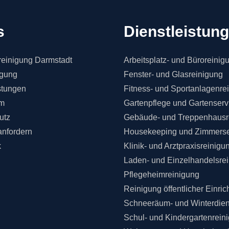
s
Dienstleistun
einigung Darmstadt
Arbeitsplatz- und Büroreinig
igung
Fenster- und Glasreinigung
stungen
Fitness- und Sportanlagenre
m
Gartenpflege und Gartenserv
utz
Gebäude- und Treppenhausr
anfordern
Housekeeping und Zimmerse
k
Klinik- und Arztpraxisreinigu
Laden- und Einzelhandelsre
Pflegeheimreinigung
Reinigung öffentlicher Einri
Schneeräum- und Winterdien
Schul- und Kindergartenrein