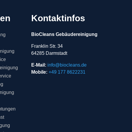
gen
Kontaktinfos
BioCleans Gebäudereinigung
ung
Franklin Str. 34
inigung
64285 Darmstadt
ice
E-Mail:
info@biocleans.de
einigung
Mobile:
+49 177 8622231
rvice
ng
inigung
chtungen
st
igung