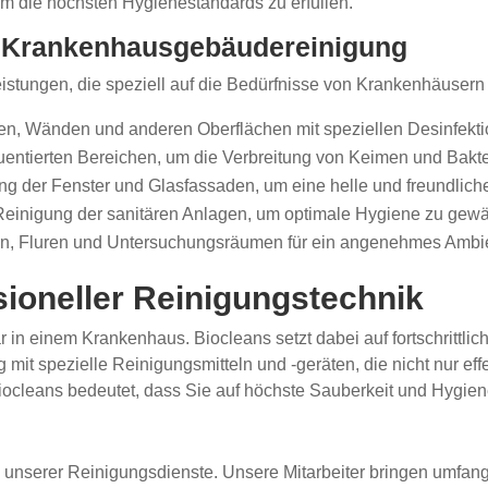
 die höchsten Hygienestandards zu erfüllen.
ie Krankenhausgebäudereinigung
eistungen, die speziell auf die Bedürfnisse von Krankenhäusern
n, Wänden und anderen Oberflächen mit speziellen Desinfektio
quentierten Bereichen, um die Verbreitung von Keimen und Bakte
ung der Fenster und Glasfassaden, um eine helle und freundlich
inigung der sanitären Anlagen, um optimale Hygiene zu gewäh
, Fluren und Untersuchungsräumen für ein angenehmes Ambi
ioneller Reinigungstechnik
ar in einem Krankenhaus. Biocleans setzt dabei auf fortschritt
it spezielle Reinigungsmitteln und -geräten, die nicht nur effek
iocleans bedeutet, dass Sie auf höchste Sauberkeit und Hygien
g unserer Reinigungsdienste. Unsere Mitarbeiter bringen umfang