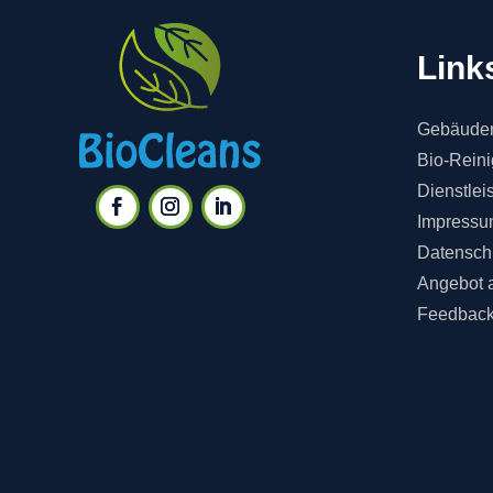
Link
Gebäuder
Bio-Rein
Dienstlei
Impressu
Datensch
Angebot 
Feedbac