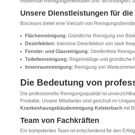
modernste Reinigungsmethoden und -technologien, um
Unsere Dienstleistungen für d
Biocleans bietet eine Vielzahl von Reinigungsdienstl
Flächenreinigung:
Gründliche Reinigung von Böde
Desinfektion:
Intensive Desinfektion von stark fre
Fenster- und Glasreinigung:
Streifenfreie Reinig
Toilettenreinigung:
Regelmäßige und gründliche Re
Innenraumreinigung:
Reinigung von Wartezimmern
Die Bedeutung von profess
Die professionelle Reinigungsqualität ist unverzichtb
Produkte. Unsere Mitarbeiter sind geschult im Umgang m
Krankenhausgebäudereinigung Kelsterbach
mit B
Team von Fachkräften
Ein kompetentes Team ist entscheidend für den Erfol