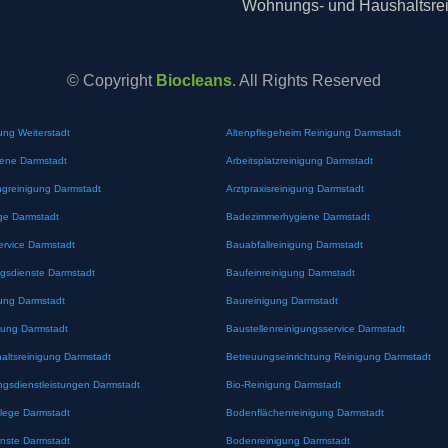
Wohnungs- und Haushaltsre
© Copyright
Biocleans
. All Rights Reserved
ung Weiterstadt
Altenpflegeheim Reinigung Darmstadt
iene Darmstadt
Arbeitsplatzreinigung Darmstadt
greinigung Darmstadt
Arztpraxisreinigung Darmstadt
ge Darmstadt
Badezimmerhygiene Darmstadt
ervice Darmstadt
Bauabfallreinigung Darmstadt
gsdienste Darmstadt
Baufeinreinigung Darmstadt
ung Darmstadt
Baureinigung Darmstadt
gung Darmstadt
Baustellenreinigungsservice Darmstadt
altsreinigung Darmstadt
Betreuungseinrichtung Reinigung Darmstadt
ngsdienstleistungen Darmstadt
Bio-Reinigung Darmstadt
lege Darmstadt
Bodenflächenreinigung Darmstadt
nste Darmstadt
Bodenreinigung Darmstadt