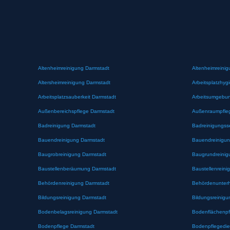
Altenheimreinigung Darmstadt
Altenheimreinig
Altersheimreinigung Darmstadt
Arbeitsplatzhyg
Arbeitsplatzsauberkeit Darmstadt
Arbeitsumgebun
Außenbereichspflege Darmstadt
Außenraumpfle
Badreinigung Darmstadt
Badreinigungss
Bauendreinigung Darmstadt
Bauendreinigun
Baugrobreinigung Darmstadt
Baugrundreinig
Baustellenberäumung Darmstadt
Baustellenreini
Behördenreinigung Darmstadt
Behördenunterh
Bildungsreinigung Darmstadt
Bildungsreinigu
Bodenbelagsreinigung Darmstadt
Bodenflächenpf
Bodenpflege Darmstadt
Bodenpflegedie