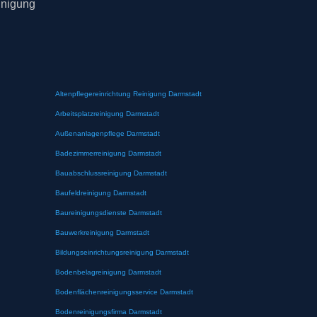
inigung
Altenpflegereinrichtung Reinigung Darmstadt
Arbeitsplatzreinigung Darmstadt
Außenanlagenpflege Darmstadt
Badezimmerreinigung Darmstadt
Bauabschlussreinigung Darmstadt
Baufeldreinigung Darmstadt
Baureinigungsdienste Darmstadt
Bauwerkreinigung Darmstadt
Bildungseinrichtungsreinigung Darmstadt
Bodenbelagreinigung Darmstadt
Bodenflächenreinigungsservice Darmstadt
Bodenreinigungsfirma Darmstadt