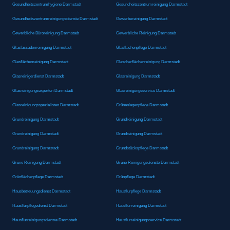
Gesundheitszentrumhygiene Darmstadt
Gesundheitszentrumreinigung Darmstadt
Gesundheitszentrumreinigungsdienste Darmstadt
Gewerbereinigung Darmstadt
Gewerbliche Büroreinigung Darmstadt
Gewerbliche Reinigung Darmstadt
Glasfassadenreinigung Darmstadt
Glasflächenpflege Darmstadt
Glasflächenreinigung Darmstadt
Glasoberflächenreinigung Darmstadt
Glasreinigerdienst Darmstadt
Glasreinigung Darmstadt
Glasreinigungsexperten Darmstadt
Glasreinigungsservice Darmstadt
Glasreinigungsspezialisten Darmstadt
Grünanlagenpflege Darmstadt
Grundreinigung Darmstadt
Grundreinigung Darmstadt
Grundreinigung Darmstadt
Grundreinigung Darmstadt
Grundreinigung Darmstadt
Grundstückspflege Darmstadt
Grüne Reinigung Darmstadt
Grüne Reinigungsdienste Darmstadt
Grünflächenpflege Darmstadt
Grünpflege Darmstadt
Hausbetreuungsdienst Darmstadt
Hausflurpflege Darmstadt
Hausflurpflegedienst Darmstadt
Hausflurreinigung Darmstadt
Hausflurreinigungsdienste Darmstadt
Hausflurreinigungsservice Darmstadt