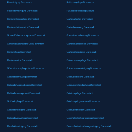
Flurreinigung Darmstadt
Fußbodenpflege Darmstadt
Fußbodenreinigung Darmstadt
Fußbodenreinigung Dieburg
Gartenanlagenpflege Darmstadt
Gartenarbeiten Darmstadt
Gartenarbeitsservice Darmstadt
Gartenbetreuung Darmstadt
Gartenflächenmanagement Darmstadt
Garteninstandhaltung Darmstadt
Garteninstandhaltung Groß-Zimmern
Gartenmanagement Darmstadt
Gartenpflege Darmstadt
Gartenpflegedienst Darmstadt
Gartenservice Darmstadt
Gästezimmerpflege Darmstadt
Gästezimmerpflegedienst Darmstadt
Gästezimmerreinigung Darmstadt
Gebäudebetreuung Darmstadt
Gebäudehygiene Darmstadt
Gebäudehygienedienste Darmstadt
Gebäudeinstandhaltung Darmstadt
Gebäudemanagement Darmstadt
Gebäudepflege Darmstadt
Gebäudepflege Darmstadt
Gebäudepflegeservice Darmstadt
Gebäudereinigung Darmstadt
Gebäudeunterhalt Darmstadt
Gebäudeverwaltung Darmstadt
Geschäftsflächenreinigung Darmstadt
Geschäftsreinigung Darmstadt
Gesundheitseinrichtungsreinigung Darmstadt