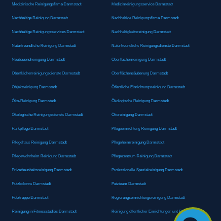
Medizinische Reinigungsfirma Darmstadt
Medizinreinigungsservice Darmstadt
Nachhaltige Reinigung Darmstadt
Nachhaltige Reinigungsfirma Darmstadt
Nachhaltige Reinigungsservices Darmstadt
Nachhaltigkeitsreinigung Darmstadt
Naturfreundliche Reinigung Darmstadt
Naturfreundliche Reinigungsdienste Darmstadt
Neubauendreinigung Darmstadt
Oberflächenreinigung Darmstadt
Oberflächenreinigungsdienste Darmstadt
Oberflächensäuberung Darmstadt
Objektreinigung Darmstadt
Öffentliche Einrichtungsreinigung Darmstadt
Öko-Reinigung Darmstadt
Ökologische Reinigung Darmstadt
Ökologische Reinigungsdienste Darmstadt
Ökoreinigung Darmstadt
Parkpflege Darmstadt
Pflegeeinrichtung Reinigung Darmstadt
Pflegehaus Reinigung Darmstadt
Pflegeheimreinigung Darmstadt
Pflegewohnheim Reinigung Darmstadt
Pflegezentrum Reinigung Darmstadt
Privathaushaltsreinigung Darmstadt
Professionelle Spezialreinigung Darmstadt
Putzkolonne Darmstadt
Putzteam Darmstadt
Putztruppe Darmstadt
Regierungseinrichtungsreinigung Darmstadt
Reinigung in Fitnessstudios Darmstadt
Reinigung öffentlicher Einrichtungen und Behörden