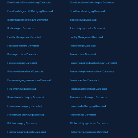
Einzelhandelsflächenreinigung Darmstadt
Einzelhandelsgebäudereinigung Darmstadt
Einzelhandelsgeschäft Reinigung Darmstadt
Einzelhandelsreinigung Darmstadt
Einzelhandelsshopreinigung Darmstadt
Eisbeseitigung Darmstadt
Fachreinigung Darmstadt
Fachreinigungsservice Darmstadt
Facility Management Darmstadt
Facility Management Darmstadt
Fassadenreinigung Darmstadt
Fensterpflege Darmstadt
Fensterputzdienst Darmstadt
Fensterputzen Darmstadt
Fensterreinigung Darmstadt
Fensterreinigungsdienstleistungen Darmstadt
Fensterreinigungsfirma Darmstadt
Fensterreinigungsunternehmen Darmstadt
Fensterreinigungsunternehmen Darmstadt
Fensterwaschen Darmstadt
Firmenreinigung Darmstadt
Fitnessanlagenreinigung Darmstadt
Fitnessbereichreinigung Darmstadt
Fitnesscenter-Reinigung Darmstadt
Fitnessraumreinigung Darmstadt
Fitnessstudio Reinigung Darmstadt
Fitnessstudio-Reinigung Darmstadt
Flächenpflege Darmstadt
Flächenreinigung Darmstadt
Flächenreinigungsdienste Darmstadt
Flächenreinigungsdienste Darmstadt
Flächenreinigungsservice Darmstadt