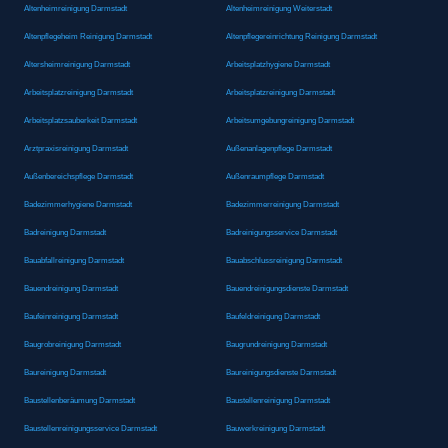
Altenheimreinigung Darmstadt
Altenheimreinigung Weiterstadt
Altenpflegeheim Reinigung Darmstadt
Altenpflegereinrichtung Reinigung Darmstadt
Altersheimreinigung Darmstadt
Arbeitsplatzhygiene Darmstadt
Arbeitsplatzreinigung Darmstadt
Arbeitsplatzreinigung Darmstadt
Arbeitsplatzsauberkeit Darmstadt
Arbeitsumgebungreinigung Darmstadt
Arztpraxisreinigung Darmstadt
Außenanlagenpflege Darmstadt
Außenbereichspflege Darmstadt
Außenraumpflege Darmstadt
Badezimmerhygiene Darmstadt
Badezimmerreinigung Darmstadt
Badreinigung Darmstadt
Badreinigungsservice Darmstadt
Bauabfallreinigung Darmstadt
Bauabschlussreinigung Darmstadt
Bauendreinigung Darmstadt
Bauendreinigungsdienste Darmstadt
Baufeinreinigung Darmstadt
Baufeldreinigung Darmstadt
Baugrobreinigung Darmstadt
Baugrundreinigung Darmstadt
Baureinigung Darmstadt
Baureinigungsdienste Darmstadt
Baustellenberäumung Darmstadt
Baustellenreinigung Darmstadt
Baustellenreinigungsservice Darmstadt
Bauwerkreinigung Darmstadt