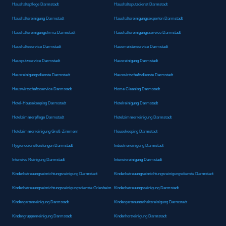
Haushaltspflege Darmstadt
Haushaltsputzdienst Darmstadt
Haushaltsreinigung Darmstadt
Haushaltsreinigungsexperten Darmstadt
Haushaltsreinigungsfirma Darmstadt
Haushaltsreinigungsservice Darmstadt
Haushaltsservice Darmstadt
Hausmeisterservice Darmstadt
Hausputzservice Darmstadt
Hausreinigung Darmstadt
Hausreinigungsdienste Darmstadt
Hauswirtschaftsdienste Darmstadt
Hauswirtschaftsservice Darmstadt
Home Cleaning Darmstadt
Hotel-Housekeeping Darmstadt
Hotelreinigung Darmstadt
Hotelzimmerpflege Darmstadt
Hotelzimmerreinigung Darmstadt
Hotelzimmerreinigung Groß-Zimmern
Housekeeping Darmstadt
Hygienedienstleistungen Darmstadt
Industriereinigung Darmstadt
Intensive Reinigung Darmstadt
Intensivreinigung Darmstadt
Kinderbetreuungseinrichtungsreinigung Darmstadt
Kinderbetreuungseinrichtungsreinigungsdienste Darmstadt
Kinderbetreuungseinrichtungsreinigungsdienste Griesheim
Kinderbetreuungsreinigung Darmstadt
Kindergartenreinigung Darmstadt
Kindergartenunterhaltsreinigung Darmstadt
Kindergruppenreinigung Darmstadt
Kinderhortreinigung Darmstadt