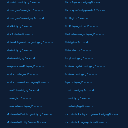
Kinderkrippenreinigung Darmstadt
Kinderpflegeraumreinigung Darmstadt
Kindertagesstättenhygiene Darmstadt
Kindertagesstättenhygiene Groß-Zimmern
Kindertagesstättenreinigung Darmstadt
Kita-Hygiene Darmstadt
Kita-Reinigung Darmstadt
Kita-Reinigungsdienste Darmstadt
Kita-Sauberkeit Darmstadt
Kleinkindbetreuungsreinigung Darmstadt
Kleinkindpflegeeinrichtungsreinigung Darmstadt
Klinikhygiene Darmstadt
Klinikreinigung Darmstadt
Kliniksauberkeit Darmstadt
Klinikumreinigung Darmstadt
Komplettreinigung Darmstadt
Komplettservice Reinigung Darmstadt
Krankenhausgebäudereinigung Darmstadt
Krankenhaushygiene Darmstadt
Krankenhausreinigung Darmstadt
Krankenhausunterhaltsreinigung Darmstadt
Krippenreinigung Darmstadt
Ladenflächenreinigung Darmstadt
Ladenfrontreinigung Darmstadt
Ladenhygiene Darmstadt
Ladenreinigung Darmstadt
Ladenunterhaltsreinigung Darmstadt
Landschaftspflege Darmstadt
Medizinische Einrichtungsreinigung Darmstadt
Medizinische Facility Management Reinigung Darmstadt
Medizinische Facility Services Darmstadt
Medizinische Reinigungsdienste Darmstadt