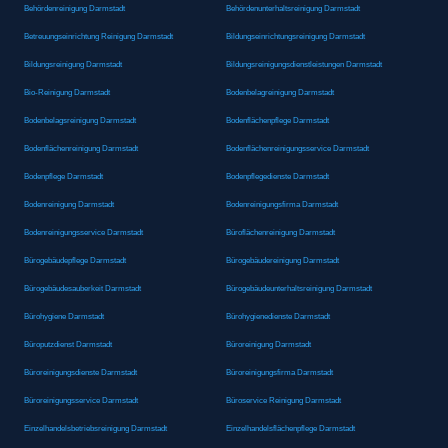
Behördenreinigung Darmstadt
Behördenunterhaltsreinigung Darmstadt
Betreuungseinrichtung Reinigung Darmstadt
Bildungseinrichtungsreinigung Darmstadt
Bildungsreinigung Darmstadt
Bildungsreinigungsdienstleistungen Darmstadt
Bio-Reinigung Darmstadt
Bodenbelagreinigung Darmstadt
Bodenbelagsreinigung Darmstadt
Bodenflächenpflege Darmstadt
Bodenflächenreinigung Darmstadt
Bodenflächenreinigungsservice Darmstadt
Bodenpflege Darmstadt
Bodenpflegedienste Darmstadt
Bodenreinigung Darmstadt
Bodenreinigungsfirma Darmstadt
Bodenreinigungsservice Darmstadt
Büroflächenreinigung Darmstadt
Bürogebäudepflege Darmstadt
Bürogebäudereinigung Darmstadt
Bürogebäudesauberkeit Darmstadt
Bürogebäudeunterhaltsreinigung Darmstadt
Bürohygiene Darmstadt
Bürohygienedienste Darmstadt
Büroputzdienst Darmstadt
Büroreinigung Darmstadt
Büroreinigungsdienste Darmstadt
Büroreinigungsfirma Darmstadt
Büroreinigungsservice Darmstadt
Büroservice Reinigung Darmstadt
Einzelhandelsbetriebsreinigung Darmstadt
Einzelhandelsflächenpflege Darmstadt