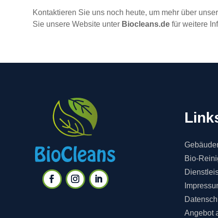
Kontaktieren Sie uns noch heute, um mehr über unser
Sie unsere Website unter
Biocleans.de
für weitere I
Link
Gebäuder
Bio-Rein
Dienstlei
Impressu
Datensch
Angebot 