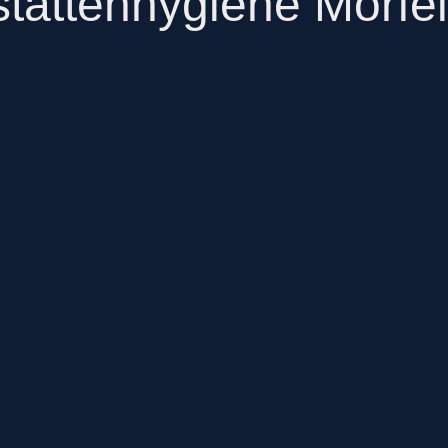
tättenhygiene Mörfe