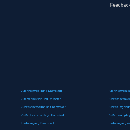
Feedbac
Altenheimreinigung Darmstadt
Altenheimreinig
Altersheimreinigung Darmstadt
Arbeitsplatzhyg
Arbeitsplatzsauberkeit Darmstadt
Arbeitsumgebun
Außenbereichspflege Darmstadt
Außenraumpfle
Badreinigung Darmstadt
Badreinigungss