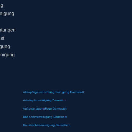
ng
inigung
chtungen
st
igung
inigung
Altenpflegereinrichtung Reinigung Darmstadt
Arbeitsplatzreinigung Darmstadt
Außenanlagenpflege Darmstadt
Badezimmerreinigung Darmstadt
Bauabschlussreinigung Darmstadt