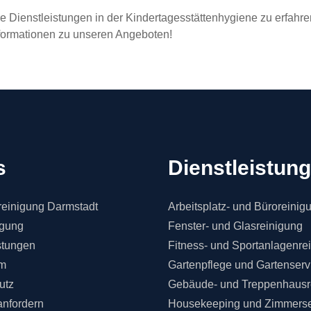
e Dienstleistungen in der Kindertagesstättenhygiene zu erfahr
nformationen zu unseren Angeboten!
s
Dienstleistun
einigung Darmstadt
Arbeitsplatz- und Büroreinig
igung
Fenster- und Glasreinigung
stungen
Fitness- und Sportanlagenre
m
Gartenpflege und Gartenserv
utz
Gebäude- und Treppenhausr
anfordern
Housekeeping und Zimmerse