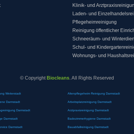
k
Klinik- und Arztpraxisreinigu
Laden- und Einzelhandelsre
Pflegeheimreinigung
Reinigung öffentlicher Einri
Schneeräum- und Winterdien
Schul- und Kindergartenrein
Wohnungs- und Haushaltsre
© Copyright
Biocleans
. All Rights Reserved
ung Weiterstadt
Altenpflegeheim Reinigung Darmstadt
iene Darmstadt
Arbeitsplatzreinigung Darmstadt
greinigung Darmstadt
Arztpraxisreinigung Darmstadt
ge Darmstadt
Badezimmerhygiene Darmstadt
ervice Darmstadt
Bauabfallreinigung Darmstadt