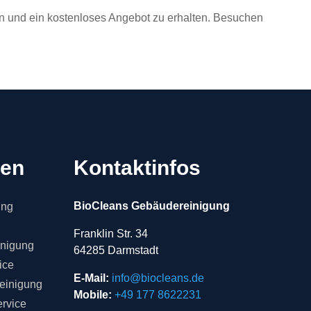
en und ein kostenloses Angebot zu erhalten. Besuchen
gen
Kontaktinfos
BioCleans Gebäudereinigung
ung
Franklin Str. 34
inigung
64285 Darmstadt
ice
E-Mail:
info@biocleans.de
einigung
Mobile:
+49 177 8622231
rvice