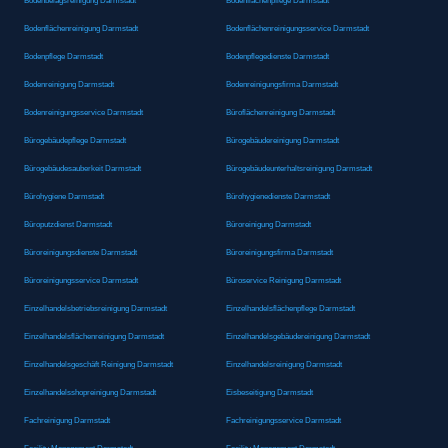
Bodenbelagsreinigung Darmstadt
Bodenflächenpflege Darmstadt
Bodenflächenreinigung Darmstadt
Bodenflächenreinigungsservice Darmstadt
Bodenpflege Darmstadt
Bodenpflegedienste Darmstadt
Bodenreinigung Darmstadt
Bodenreinigungsfirma Darmstadt
Bodenreinigungsservice Darmstadt
Büroflächenreinigung Darmstadt
Bürogebäudepflege Darmstadt
Bürogebäudereinigung Darmstadt
Bürogebäudesauberkeit Darmstadt
Bürogebäudeunterhaltsreinigung Darmstadt
Bürohygiene Darmstadt
Bürohygienedienste Darmstadt
Büroputzdienst Darmstadt
Büroreinigung Darmstadt
Büroreinigungsdienste Darmstadt
Büroreinigungsfirma Darmstadt
Büroreinigungsservice Darmstadt
Büroservice Reinigung Darmstadt
Einzelhandelsbetriebsreinigung Darmstadt
Einzelhandelsflächenpflege Darmstadt
Einzelhandelsflächenreinigung Darmstadt
Einzelhandelsgebäudereinigung Darmstadt
Einzelhandelsgeschäft Reinigung Darmstadt
Einzelhandelsreinigung Darmstadt
Einzelhandelsshopreinigung Darmstadt
Eisbeseitigung Darmstadt
Fachreinigung Darmstadt
Fachreinigungsservice Darmstadt