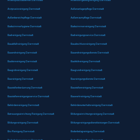
Arbeitsplatzsauberkeit Darmstadt
Arbeitsumgebungreinigung Darmstadt
Arztpraxisreinigung Darmstadt
Außenanlagenpflege Darmstadt
Außenbereichspflege Darmstadt
Außenraumpflege Darmstadt
Badezimmerhygiene Darmstadt
Badezimmerreinigung Darmstadt
Badreinigung Darmstadt
Badreinigungsservice Darmstadt
Bauabfallreinigung Darmstadt
Bauabschlussreinigung Darmstadt
Bauendreinigung Darmstadt
Bauendreinigungsdienste Darmstadt
Baufeinreinigung Darmstadt
Baufeldreinigung Darmstadt
Baugrobreinigung Darmstadt
Baugrundreinigung Darmstadt
Baureinigung Darmstadt
Baureinigungsdienste Darmstadt
Baustellenberäumung Darmstadt
Baustellenreinigung Darmstadt
Baustellenreinigungsservice Darmstadt
Bauwerkreinigung Darmstadt
Behördenreinigung Darmstadt
Behördenunterhaltsreinigung Darmstadt
Betreuungseinrichtung Reinigung Darmstadt
Bildungseinrichtungsreinigung Darmstadt
Bildungsreinigung Darmstadt
Bildungsreinigungsdienstleistungen Darmstadt
Bio-Reinigung Darmstadt
Bodenbelagreinigung Darmstadt