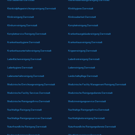
Kita-Sauberkeit Darmstadt
Kleinkindbetreuungsreinigung Darmstadt
Kleinkindpflegeeinrichtungsreinigung Darmstadt
Klinikhygiene Darmstadt
Klinikreinigung Darmstadt
Kliniksauberkeit Darmstadt
Klinikumreinigung Darmstadt
Komplettreinigung Darmstadt
Komplettservice Reinigung Darmstadt
Krankenhausgebäudereinigung Darmstadt
Krankenhaushygiene Darmstadt
Krankenhausreinigung Darmstadt
Krankenhausunterhaltsreinigung Darmstadt
Krippenreinigung Darmstadt
Ladenflächenreinigung Darmstadt
Ladenfrontreinigung Darmstadt
Ladenhygiene Darmstadt
Ladenreinigung Darmstadt
Ladenunterhaltsreinigung Darmstadt
Landschaftspflege Darmstadt
Medizinische Einrichtungsreinigung Darmstadt
Medizinische Facility Management Reinigung Darmstadt
Medizinische Facility Services Darmstadt
Medizinische Reinigungsdienste Darmstadt
Medizinische Reinigungsfirma Darmstadt
Medizinreinigungsservice Darmstadt
Nachhaltige Reinigung Darmstadt
Nachhaltige Reinigungsfirma Darmstadt
Nachhaltige Reinigungsservices Darmstadt
Nachhaltigkeitsreinigung Darmstadt
Naturfreundliche Reinigung Darmstadt
Naturfreundliche Reinigungsdienste Darmstadt