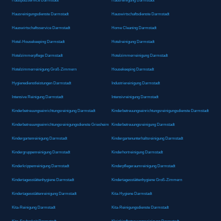
Hausputzservice Darmstadt
Hausreinigung Darmstadt
Hausreinigungsdienste Darmstadt
Hauswirtschaftsdienste Darmstadt
Hauswirtschaftsservice Darmstadt
Home Cleaning Darmstadt
Hotel-Housekeeping Darmstadt
Hotelreinigung Darmstadt
Hotelzimmerpflege Darmstadt
Hotelzimmerreinigung Darmstadt
Hotelzimmerreinigung Groß-Zimmern
Housekeeping Darmstadt
Hygienedienstleistungen Darmstadt
Industriereinigung Darmstadt
Intensive Reinigung Darmstadt
Intensivreinigung Darmstadt
Kinderbetreuungseinrichtungsreinigung Darmstadt
Kinderbetreuungseinrichtungsreinigungsdienste Darmstadt
Kinderbetreuungseinrichtungsreinigungsdienste Griesheim
Kinderbetreuungsreinigung Darmstadt
Kindergartenreinigung Darmstadt
Kindergartenunterhaltsreinigung Darmstadt
Kindergruppenreinigung Darmstadt
Kinderhortreinigung Darmstadt
Kinderkrippenreinigung Darmstadt
Kinderpflegeraumreinigung Darmstadt
Kindertagesstättenhygiene Darmstadt
Kindertagesstättenhygiene Groß-Zimmern
Kindertagesstättenreinigung Darmstadt
Kita-Hygiene Darmstadt
Kita-Reinigung Darmstadt
Kita-Reinigungsdienste Darmstadt