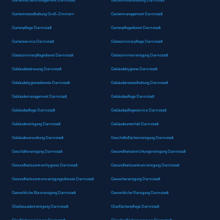
Gartenflächenmanagement Darmstadt
Garteninstandhaltung Darmstadt
Garteninstandhaltung Groß-Zimmern
Gartenmanagement Darmstadt
Gartenpflege Darmstadt
Gartenpflegedienst Darmstadt
Gartenservice Darmstadt
Gästezimmerpflege Darmstadt
Gästezimmerpflegedienst Darmstadt
Gästezimmerreinigung Darmstadt
Gebäudebetreuung Darmstadt
Gebäudehygiene Darmstadt
Gebäudehygienedienste Darmstadt
Gebäudeinstandhaltung Darmstadt
Gebäudemanagement Darmstadt
Gebäudepflege Darmstadt
Gebäudepflege Darmstadt
Gebäudepflegeservice Darmstadt
Gebäudereinigung Darmstadt
Gebäudeunterhalt Darmstadt
Gebäudeverwaltung Darmstadt
Geschäftsflächenreinigung Darmstadt
Geschäftsreinigung Darmstadt
Gesundheitseinrichtungsreinigung Darmstadt
Gesundheitszentrumhygiene Darmstadt
Gesundheitszentrumreinigung Darmstadt
Gesundheitszentrumreinigungsdienste Darmstadt
Gewerbereinigung Darmstadt
Gewerbliche Büroreinigung Darmstadt
Gewerbliche Reinigung Darmstadt
Glasfassadenreinigung Darmstadt
Glasflächenpflege Darmstadt