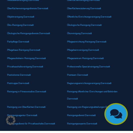
Neubauendreinigung Darmstadt
Oberflächenreinigung Darmstadt
Oberflächenreinigungsdienste Darmstadt
Oberflächensäuberung Darmstadt
Objektreinigung Darmstadt
Öffentliche Einrichtungsreinigung Darmstadt
Öko-Reinigung Darmstadt
Ökologische Reinigung Darmstadt
Ökologische Reinigungsdienste Darmstadt
Ökoreinigung Darmstadt
Parkpflege Darmstadt
Pflegeeinrichtung Reinigung Darmstadt
Pflegehaus Reinigung Darmstadt
Pflegeheimreinigung Darmstadt
Pflegewohnheim Reinigung Darmstadt
Pflegezentrum Reinigung Darmstadt
Privathaushaltsreinigung Darmstadt
Professionelle Spezialreinigung Darmstadt
Putzkolonne Darmstadt
Putzteam Darmstadt
Putztruppe Darmstadt
Regierungseinrichtungsreinigung Darmstadt
Reinigung in Fitnessstudios Darmstadt
Reinigung öffentlicher Einrichtungen und Behörden
Darmstadt
Reinigung von Oberflächen Darmstadt
Reinigung von Regierungsabteilungen Darmstadt

Reinigungsagentur Darmstadt
Reinigungsdienst Darmstadt
Reinigungsdienst für Privathaushalte Darmstadt
Reinigungsexperte Darmstadt
Reinigungsexperten Darmstadt
Reinigungsfachkraft Darmstadt