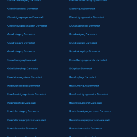
Glasflächenreinigung Darmstadt
Glasoberflächenreinigung Darmstadt
Glasreinigerdienst Darmstadt
Glasreinigung Darmstadt
Glasreinigungsexperten Darmstadt
Glasreinigungsservice Darmstadt
Glasreinigungsspezialisten Darmstadt
Grünanlagenpflege Darmstadt
Grundreinigung Darmstadt
Grundreinigung Darmstadt
Grundreinigung Darmstadt
Grundreinigung Darmstadt
Grundreinigung Darmstadt
Grundstückspflege Darmstadt
Grüne Reinigung Darmstadt
Grüne Reinigungsdienste Darmstadt
Grünflächenpflege Darmstadt
Grünpflege Darmstadt
Hausbetreuungsdienst Darmstadt
Hausflurpflege Darmstadt
Hausflurpflegedienst Darmstadt
Hausflurreinigung Darmstadt
Hausflurreinigungsdienste Darmstadt
Hausflurreinigungsservice Darmstadt
Haushaltspflege Darmstadt
Haushaltsputzdienst Darmstadt
Haushaltsreinigung Darmstadt
Haushaltsreinigungsexperten Darmstadt
Haushaltsreinigungsfirma Darmstadt
Haushaltsreinigungsservice Darmstadt
Haushaltsservice Darmstadt
Hausmeisterservice Darmstadt