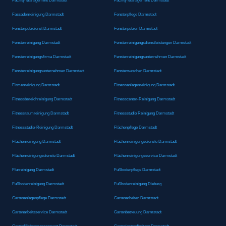
Facility Management Darmstadt
Facility Management Darmstadt
Fassadenreinigung Darmstadt
Fensterpflege Darmstadt
Fensterputzdienst Darmstadt
Fensterputzen Darmstadt
Fensterreinigung Darmstadt
Fensterreinigungsdienstleistungen Darmstadt
Fensterreinigungsfirma Darmstadt
Fensterreinigungsunternehmen Darmstadt
Fensterreinigungsunternehmen Darmstadt
Fensterwaschen Darmstadt
Firmenreinigung Darmstadt
Fitnessanlagenreinigung Darmstadt
Fitnessbereichreinigung Darmstadt
Fitnesscenter-Reinigung Darmstadt
Fitnessraumreinigung Darmstadt
Fitnessstudio Reinigung Darmstadt
Fitnessstudio-Reinigung Darmstadt
Flächenpflege Darmstadt
Flächenreinigung Darmstadt
Flächenreinigungsdienste Darmstadt
Flächenreinigungsdienste Darmstadt
Flächenreinigungsservice Darmstadt
Flurreinigung Darmstadt
Fußbodenpflege Darmstadt
Fußbodenreinigung Darmstadt
Fußbodenreinigung Dieburg
Gartenanlagenpflege Darmstadt
Gartenarbeiten Darmstadt
Gartenarbeitsservice Darmstadt
Gartenbetreuung Darmstadt