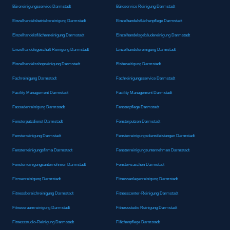
Büroreinigungsservice Darmstadt
Büroservice Reinigung Darmstadt
Einzelhandelsbetriebsreinigung Darmstadt
Einzelhandelsflächenpflege Darmstadt
Einzelhandelsflächenreinigung Darmstadt
Einzelhandelsgebäudereinigung Darmstadt
Einzelhandelsgeschäft Reinigung Darmstadt
Einzelhandelsreinigung Darmstadt
Einzelhandelsshopreinigung Darmstadt
Eisbeseitigung Darmstadt
Fachreinigung Darmstadt
Fachreinigungsservice Darmstadt
Facility Management Darmstadt
Facility Management Darmstadt
Fassadenreinigung Darmstadt
Fensterpflege Darmstadt
Fensterputzdienst Darmstadt
Fensterputzen Darmstadt
Fensterreinigung Darmstadt
Fensterreinigungsdienstleistungen Darmstadt
Fensterreinigungsfirma Darmstadt
Fensterreinigungsunternehmen Darmstadt
Fensterreinigungsunternehmen Darmstadt
Fensterwaschen Darmstadt
Firmenreinigung Darmstadt
Fitnessanlagenreinigung Darmstadt
Fitnessbereichreinigung Darmstadt
Fitnesscenter-Reinigung Darmstadt
Fitnessraumreinigung Darmstadt
Fitnessstudio Reinigung Darmstadt
Fitnessstudio-Reinigung Darmstadt
Flächenpflege Darmstadt