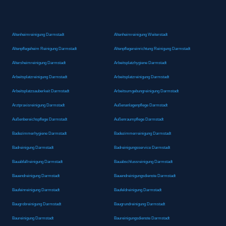
Altenheimreinigung Darmstadt
Altenheimreinigung Weiterstadt
Altenpflegeheim Reinigung Darmstadt
Altenpflegereinrichtung Reinigung Darmstadt
Altersheimreinigung Darmstadt
Arbeitsplatzhygiene Darmstadt
Arbeitsplatzreinigung Darmstadt
Arbeitsplatzreinigung Darmstadt
Arbeitsplatzsauberkeit Darmstadt
Arbeitsumgebungreinigung Darmstadt
Arztpraxisreinigung Darmstadt
Außenanlagenpflege Darmstadt
Außenbereichspflege Darmstadt
Außenraumpflege Darmstadt
Badezimmerhygiene Darmstadt
Badezimmerreinigung Darmstadt
Badreinigung Darmstadt
Badreinigungsservice Darmstadt
Bauabfallreinigung Darmstadt
Bauabschlussreinigung Darmstadt
Bauendreinigung Darmstadt
Bauendreinigungsdienste Darmstadt
Baufeinreinigung Darmstadt
Baufeldreinigung Darmstadt
Baugrobreinigung Darmstadt
Baugrundreinigung Darmstadt
Baureinigung Darmstadt
Baureinigungsdienste Darmstadt