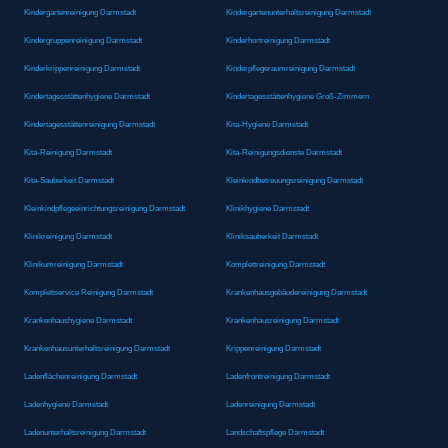
Kindergartenreinigung Darmstadt
Kindergartenunterhaltsreinigung Darmstadt
Kindergruppenreinigung Darmstadt
Kinderhortreinigung Darmstadt
Kinderkrippenreinigung Darmstadt
Kinderpflegeraumreinigung Darmstadt
Kindertagesstättenhygiene Darmstadt
Kindertagesstättenhygiene Groß-Zimmern
Kindertagesstättenreinigung Darmstadt
Kita-Hygiene Darmstadt
Kita-Reinigung Darmstadt
Kita-Reinigungsdienste Darmstadt
Kita-Sauberkeit Darmstadt
Kleinkindbetreuungsreinigung Darmstadt
Kleinkindpflegeeinrichtungsreinigung Darmstadt
Klinikhygiene Darmstadt
Klinikreinigung Darmstadt
Kliniksauberkeit Darmstadt
Klinikumreinigung Darmstadt
Komplettreinigung Darmstadt
Komplettservice Reinigung Darmstadt
Krankenhausgebäudereinigung Darmstadt
Krankenhaushygiene Darmstadt
Krankenhausreinigung Darmstadt
Krankenhausunterhaltsreinigung Darmstadt
Krippenreinigung Darmstadt
Ladenflächenreinigung Darmstadt
Ladenfrontreinigung Darmstadt
Ladenhygiene Darmstadt
Ladenreinigung Darmstadt
Ladenunterhaltsreinigung Darmstadt
Landschaftspflege Darmstadt