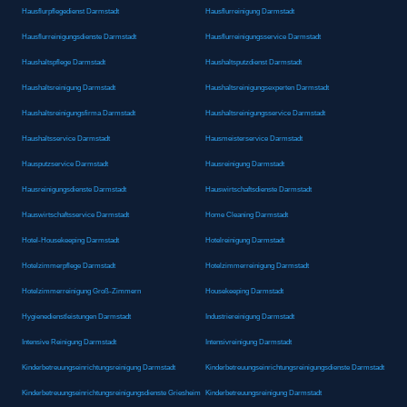
Hausflurpflegedienst Darmstadt
Hausflurreinigung Darmstadt
Hausflurreinigungsdienste Darmstadt
Hausflurreinigungsservice Darmstadt
Haushaltspflege Darmstadt
Haushaltsputzdienst Darmstadt
Haushaltsreinigung Darmstadt
Haushaltsreinigungsexperten Darmstadt
Haushaltsreinigungsfirma Darmstadt
Haushaltsreinigungsservice Darmstadt
Haushaltsservice Darmstadt
Hausmeisterservice Darmstadt
Hausputzservice Darmstadt
Hausreinigung Darmstadt
Hausreinigungsdienste Darmstadt
Hauswirtschaftsdienste Darmstadt
Hauswirtschaftsservice Darmstadt
Home Cleaning Darmstadt
Hotel-Housekeeping Darmstadt
Hotelreinigung Darmstadt
Hotelzimmerpflege Darmstadt
Hotelzimmerreinigung Darmstadt
Hotelzimmerreinigung Groß-Zimmern
Housekeeping Darmstadt
Hygienedienstleistungen Darmstadt
Industriereinigung Darmstadt
Intensive Reinigung Darmstadt
Intensivreinigung Darmstadt
Kinderbetreuungseinrichtungsreinigung Darmstadt
Kinderbetreuungseinrichtungsreinigungsdienste Darmstadt
Kinderbetreuungseinrichtungsreinigungsdienste Griesheim
Kinderbetreuungsreinigung Darmstadt