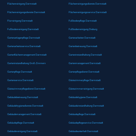
Flächenreinigung Darmstadt
Flächenreinigungsdienste Darmstadt
Flächenreinigungsdienste Darmstadt
Flächenreinigungsservice Darmstadt
Flurreinigung Darmstadt
Fußbodenpflege Darmstadt
Fußbodenreinigung Darmstadt
Fußbodenreinigung Dieburg
Gartenanlagenpflege Darmstadt
Gartenarbeiten Darmstadt
Gartenarbeitsservice Darmstadt
Gartenbetreuung Darmstadt
Gartenflächenmanagement Darmstadt
Garteninstandhaltung Darmstadt
Garteninstandhaltung Groß-Zimmern
Gartenmanagement Darmstadt
Gartenpflege Darmstadt
Gartenpflegedienst Darmstadt
Gartenservice Darmstadt
Gästezimmerpflege Darmstadt
Gästezimmerpflegedienst Darmstadt
Gästezimmerreinigung Darmstadt
Gebäudebetreuung Darmstadt
Gebäudehygiene Darmstadt
Gebäudehygienedienste Darmstadt
Gebäudeinstandhaltung Darmstadt
Gebäudemanagement Darmstadt
Gebäudepflege Darmstadt
Gebäudepflege Darmstadt
Gebäudepflegeservice Darmstadt
Gebäudereinigung Darmstadt
Gebäudeunterhalt Darmstadt