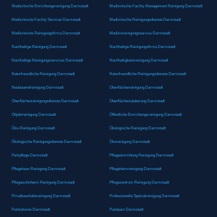
Medizinische Einrichtungsreinigung Darmstadt
Medizinische Facility Management Reinigung Darmstadt
Medizinische Facility Services Darmstadt
Medizinische Reinigungsdienste Darmstadt
Medizinische Reinigungsfirma Darmstadt
Medizinreinigungsservice Darmstadt
Nachhaltige Reinigung Darmstadt
Nachhaltige Reinigungsfirma Darmstadt
Nachhaltige Reinigungsservices Darmstadt
Nachhaltigkeitsreinigung Darmstadt
Naturfreundliche Reinigung Darmstadt
Naturfreundliche Reinigungsdienste Darmstadt
Neubauendreinigung Darmstadt
Oberflächenreinigung Darmstadt
Oberflächenreinigungsdienste Darmstadt
Oberflächensäuberung Darmstadt
Objektreinigung Darmstadt
Öffentliche Einrichtungsreinigung Darmstadt
Öko-Reinigung Darmstadt
Ökologische Reinigung Darmstadt
Ökologische Reinigungsdienste Darmstadt
Ökoreinigung Darmstadt
Parkpflege Darmstadt
Pflegeeinrichtung Reinigung Darmstadt
Pflegehaus Reinigung Darmstadt
Pflegeheimreinigung Darmstadt
Pflegewohnheim Reinigung Darmstadt
Pflegezentrum Reinigung Darmstadt
Privathaushaltsreinigung Darmstadt
Professionelle Spezialreinigung Darmstadt
Putzkolonne Darmstadt
Putzteam Darmstadt