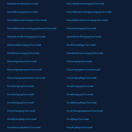
Gebäudeverwaltung Darmstadt
Geschäftsflächenreinigung Darmstadt
Geschäftsreinigung Darmstadt
Gesundheitseinrichtungsreinigung Darmstadt
Gesundheitszentrumhygiene Darmstadt
Gesundheitszentrumreinigung Darmstadt
Gesundheitszentrumreinigungsdienste Darmstadt
Gewerbereinigung Darmstadt
Gewerbliche Büroreinigung Darmstadt
Gewerbliche Reinigung Darmstadt
Glasfassadenreinigung Darmstadt
Glasflächenpflege Darmstadt
Glasflächenreinigung Darmstadt
Glasoberflächenreinigung Darmstadt
Glasreinigerdienst Darmstadt
Glasreinigung Darmstadt
Glasreinigungsexperten Darmstadt
Glasreinigungsservice Darmstadt
Glasreinigungsspezialisten Darmstadt
Grünanlagenpflege Darmstadt
Grundreinigung Darmstadt
Grundreinigung Darmstadt
Grundreinigung Darmstadt
Grundreinigung Darmstadt
Grundreinigung Darmstadt
Grundstückspflege Darmstadt
Grüne Reinigung Darmstadt
Grüne Reinigungsdienste Darmstadt
Grünflächenpflege Darmstadt
Grünpflege Darmstadt
Hausbetreuungsdienst Darmstadt
Hausflurpflege Darmstadt