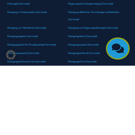
Putztruppe Darmstadt
Regierungseinrichtungsreinigung Darmstadt
Reinigung in Fitnessstudios Darmstadt
Reinigung öffentlicher Einrichtungen und Behörden
Darmstadt
Reinigung von Oberflächen Darmstadt
Reinigung von Regierungsabteilungen Darmstadt
Reinigungsagentur Darmstadt
Reinigungsdienst Darmstadt

Reinigungsdienst für Privathaushalte Darmstadt
Reinigungsexperte Darmstadt
Reinigungsexperten Darmstadt
Reinigungsfachkraft Darmstadt
Reinigungsfachmann/-frau Darmstadt
Reinigungsfirma Darmstadt
Reinigungskraft Darmstadt
Reinigungskraft Darmstadt
Reinigungspersonal Darmstadt
Reinigungsservice Darmstadt
Reinigungsservice für Oberflächen Darmstadt
Reinigungsspezialdienstleister Darmstadt
Reinigungsspezialist Darmstadt
Reinigungsteam Darmstadt
Reinigungstruppe Darmstadt
Reinigungsunternehmen Darmstadt
Rundumreinigung Darmstadt
Sanitäranlagenreinigung Darmstadt
Sanitärhygiene Darmstadt
Sanitärreinigung Darmstadt
Sanitärreinigung Groß-Umstadt
Sanitärreinigungsdienste Darmstadt