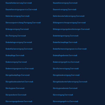
Baustellenberäumung Darmstadt
Baustellenreinigung Darmstadt
Baustellenreinigungsservice Darmstadt
Bauwerkreinigung Darmstadt
Behördenreinigung Darmstadt
Behördenunterhaltsreinigung Darmstadt
Betreuungseinrichtung Reinigung Darmstadt
Bildungseinrichtungsreinigung Darmstadt
Bildungsreinigung Darmstadt
Bildungsreinigungsdienstleistungen Darmstadt
Bio-Reinigung Darmstadt
Bodenbelagreinigung Darmstadt
Bodenbelagsreinigung Darmstadt
Bodenflächenpflege Darmstadt
Bodenflächenreinigung Darmstadt
Bodenflächenreinigungsservice Darmstadt
Bodenpflege Darmstadt
Bodenpflegedienste Darmstadt
Bodenreinigung Darmstadt
Bodenreinigungsfirma Darmstadt
Bodenreinigungsservice Darmstadt
Büroflächenreinigung Darmstadt
Bürogebäudepflege Darmstadt
Bürogebäudereinigung Darmstadt
Bürogebäudesauberkeit Darmstadt
Bürogebäudeunterhaltsreinigung Darmstadt
Bürohygiene Darmstadt
Bürohygienedienste Darmstadt
Büroputzdienst Darmstadt
Büroreinigung Darmstadt
Büroreinigungsdienste Darmstadt
Büroreinigungsfirma Darmstadt