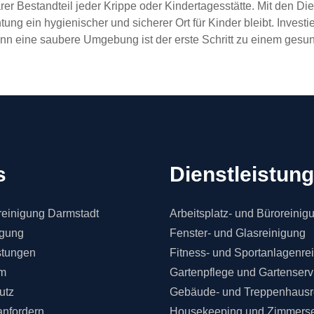
arer Bestandteil jeder Krippe oder Kindertagesstätte. Mit den 
chtung ein hygienischer und sicherer Ort für Kinder bleibt. Inve
denn eine saubere Umgebung ist der erste Schritt zu einem ges
s
Dienstleistun
einigung Darmstadt
Arbeitsplatz- und Büroreinig
igung
Fenster- und Glasreinigung
stungen
Fitness- und Sportanlagenre
m
Gartenpflege und Gartenserv
utz
Gebäude- und Treppenhausr
anfordern
Housekeeping und Zimmerse