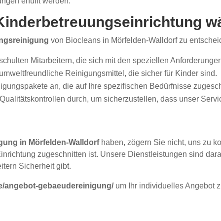
ngen erfüllt werden.
 Kinderbetreuungseinrichtung w
ngsreinigung
von Biocleans in Mörfelden-Walldorf zu entschei
chulten Mitarbeitern, die sich mit den speziellen Anforderung
mweltfreundliche Reinigungsmittel, die sicher für Kinder sind.
nigungspakete an, die auf Ihre spezifischen Bedürfnisse zugesch
ualitätskontrollen durch, um sicherzustellen, dass unser Servi
gung in Mörfelden-Walldorf
haben, zögern Sie nicht, uns zu ko
Einrichtung zugeschnitten ist. Unsere Dienstleistungen sind dar
tern Sicherheit gibt.
de/angebot-gebaeudereinigung/
um Ihr individuelles Angebot 