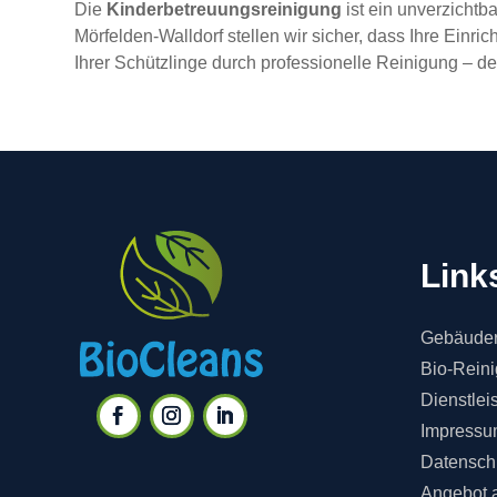
Die
Kinderbetreuungsreinigung
ist ein unverzichtb
Mörfelden-Walldorf stellen wir sicher, dass Ihre Einri
Ihrer Schützlinge durch professionelle Reinigung – 
Link
Gebäuder
Bio-Rein
Dienstlei
Impressu
Datensch
Angebot 