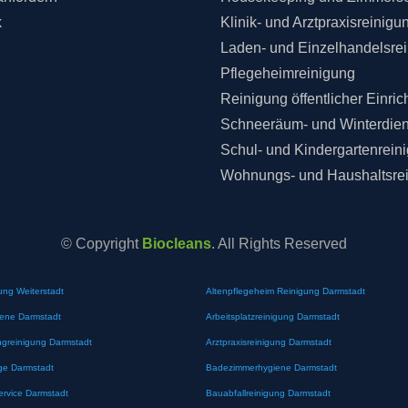
k
Klinik- und Arztpraxisreinigu
Laden- und Einzelhandelsre
Pflegeheimreinigung
Reinigung öffentlicher Einri
Schneeräum- und Winterdien
Schul- und Kindergartenrein
Wohnungs- und Haushaltsre
© Copyright
Biocleans
. All Rights Reserved
ung Weiterstadt
Altenpflegeheim Reinigung Darmstadt
iene Darmstadt
Arbeitsplatzreinigung Darmstadt
greinigung Darmstadt
Arztpraxisreinigung Darmstadt
ge Darmstadt
Badezimmerhygiene Darmstadt
ervice Darmstadt
Bauabfallreinigung Darmstadt