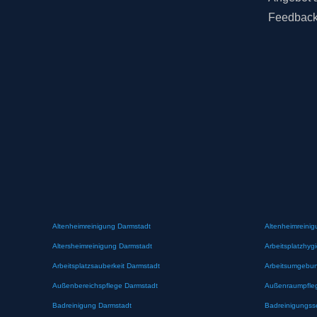
Feedbac
Altenheimreinigung Darmstadt
Altenheimreinig
Altersheimreinigung Darmstadt
Arbeitsplatzhyg
Arbeitsplatzsauberkeit Darmstadt
Arbeitsumgebun
Außenbereichspflege Darmstadt
Außenraumpfle
Badreinigung Darmstadt
Badreinigungss