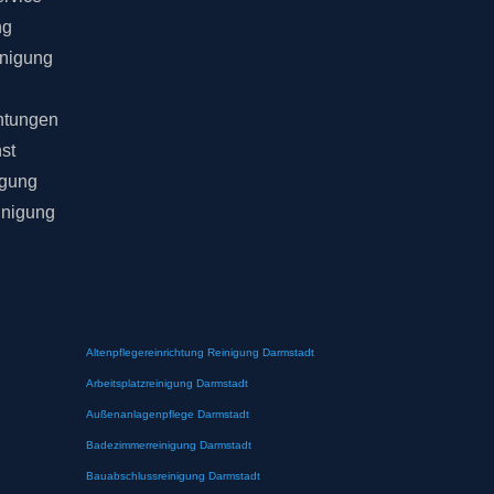
ng
inigung
chtungen
st
igung
inigung
Altenpflegereinrichtung Reinigung Darmstadt
Arbeitsplatzreinigung Darmstadt
Außenanlagenpflege Darmstadt
Badezimmerreinigung Darmstadt
Bauabschlussreinigung Darmstadt