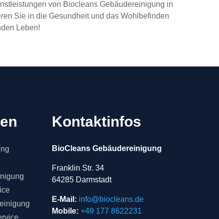
Dienstleistungen von Biocleans Gebäudereinigung in
stieren Sie in die Gesundheit und das Wohlbefinden
unden Leben!
gen
Kontaktinfos
BioCleans Gebäudereinigung
ung
Franklin Str. 34
inigung
64285 Darmstadt
ice
E-Mail:
info@biocleans.de
einigung
Mobile:
+49 177 8622231
rvice