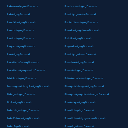
Badezimmerhygiene Darmstadt
Badezimmerreinigung Darmstadt
Badreinigung Darmstadt
Badreinigungsservice Darmstadt
Bauabfallreinigung Darmstadt
Bauabschlussreinigung Darmstadt
Bauendreinigung Darmstadt
Bauendreinigungsdienste Darmstadt
Baufeinreinigung Darmstadt
Baufeldreinigung Darmstadt
Baugrobreinigung Darmstadt
Baugrundreinigung Darmstadt
Baureinigung Darmstadt
Baureinigungsdienste Darmstadt
Baustellenberäumung Darmstadt
Baustellenreinigung Darmstadt
Baustellenreinigungsservice Darmstadt
Bauwerkreinigung Darmstadt
Behördenreinigung Darmstadt
Behördenunterhaltsreinigung Darmstadt
Betreuungseinrichtung Reinigung Darmstadt
Bildungseinrichtungsreinigung Darmstadt
Bildungsreinigung Darmstadt
Bildungsreinigungsdienstleistungen Darmstadt
Bio-Reinigung Darmstadt
Bodenbelagreinigung Darmstadt
Bodenbelagsreinigung Darmstadt
Bodenflächenpflege Darmstadt
Bodenflächenreinigung Darmstadt
Bodenflächenreinigungsservice Darmstadt
Bodenpflege Darmstadt
Bodenpflegedienste Darmstadt