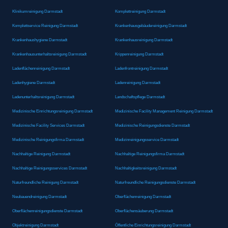
Klinikumreinigung Darmstadt
Komplettreinigung Darmstadt
Komplettservice Reinigung Darmstadt
Krankenhausgebäudereinigung Darmstadt
Krankenhaushygiene Darmstadt
Krankenhausreinigung Darmstadt
Krankenhausunterhaltsreinigung Darmstadt
Krippenreinigung Darmstadt
Ladenflächenreinigung Darmstadt
Ladenfrontreinigung Darmstadt
Ladenhygiene Darmstadt
Ladenreinigung Darmstadt
Ladenunterhaltsreinigung Darmstadt
Landschaftspflege Darmstadt
Medizinische Einrichtungsreinigung Darmstadt
Medizinische Facility Management Reinigung Darmstadt
Medizinische Facility Services Darmstadt
Medizinische Reinigungsdienste Darmstadt
Medizinische Reinigungsfirma Darmstadt
Medizinreinigungsservice Darmstadt
Nachhaltige Reinigung Darmstadt
Nachhaltige Reinigungsfirma Darmstadt
Nachhaltige Reinigungsservices Darmstadt
Nachhaltigkeitsreinigung Darmstadt
Naturfreundliche Reinigung Darmstadt
Naturfreundliche Reinigungsdienste Darmstadt
Neubauendreinigung Darmstadt
Oberflächenreinigung Darmstadt
Oberflächenreinigungsdienste Darmstadt
Oberflächensäuberung Darmstadt
Objektreinigung Darmstadt
Öffentliche Einrichtungsreinigung Darmstadt