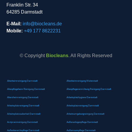
Franklin Str. 34
64285 Darmstadt
E-Mail:
info@biocleans.de
Mobile:
+49 177 8622231
© Copyright
Biocleans
. All Rights Reserved
Altenheimreinigung Darmstadt
Altenheimreinigung Weiterstadt
Altenpflegeheim Reinigung Darmstadt
Altenpflegereinrichtung Reinigung Darmstadt
Altersheimreinigung Darmstadt
Arbeitsplatzhygiene Darmstadt
Arbeitsplatzreinigung Darmstadt
Arbeitsplatzreinigung Darmstadt
Arbeitsplatzsauberkeit Darmstadt
Arbeitsumgebungreinigung Darmstadt
Arztpraxisreinigung Darmstadt
Außenanlagenpflege Darmstadt
Außenbereichspflege Darmstadt
Außenraumpflege Darmstadt