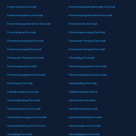
Fensterreinigung Darmstadt
Fensterreinigungsdienstleistungen Darmstadt
Fensterreinigungsfirma Darmstadt
Fensterreinigungsunternehmen Darmstadt
Fensterreinigungsunternehmen Darmstadt
Fensterwaschen Darmstadt
Firmenreinigung Darmstadt
Fitnessanlagenreinigung Darmstadt
Fitnessbereichreinigung Darmstadt
Fitnesscenter-Reinigung Darmstadt
Fitnessraumreinigung Darmstadt
Fitnessstudio Reinigung Darmstadt
Fitnessstudio-Reinigung Darmstadt
Flächenpflege Darmstadt
Flächenreinigung Darmstadt
Flächenreinigungsdienste Darmstadt
Flächenreinigungsdienste Darmstadt
Flächenreinigungsservice Darmstadt
Flurreinigung Darmstadt
Fußbodenpflege Darmstadt
Fußbodenreinigung Darmstadt
Fußbodenreinigung Dieburg
Gartenanlagenpflege Darmstadt
Gartenarbeiten Darmstadt
Gartenarbeitsservice Darmstadt
Gartenbetreuung Darmstadt
Gartenflächenmanagement Darmstadt
Garteninstandhaltung Darmstadt
Garteninstandhaltung Groß-Zimmern
Gartenmanagement Darmstadt
Gartenpflege Darmstadt
Gartenpflegedienst Darmstadt