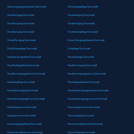
Glasreinigungsspezialisten Darmstadt
Grünanlagenpflege Darmstadt
Grundreinigung Darmstadt
Grundreinigung Darmstadt
Grundreinigung Darmstadt
Grundreinigung Darmstadt
Grundreinigung Darmstadt
Grundstückspflege Darmstadt
Grüne Reinigung Darmstadt
Grüne Reinigungsdienste Darmstadt
Grünflächenpflege Darmstadt
Grünpflege Darmstadt
Hausbetreuungsdienst Darmstadt
Hausflurpflege Darmstadt
Hausflurpflegedienst Darmstadt
Hausflurreinigung Darmstadt
Hausflurreinigungsdienste Darmstadt
Hausflurreinigungsservice Darmstadt
Haushaltspflege Darmstadt
Haushaltsputzdienst Darmstadt
Haushaltsreinigung Darmstadt
Haushaltsreinigungsexperten Darmstadt
Haushaltsreinigungsfirma Darmstadt
Haushaltsreinigungsservice Darmstadt
Haushaltsservice Darmstadt
Hausmeisterservice Darmstadt
Hausputzservice Darmstadt
Hausreinigung Darmstadt
Hausreinigungsdienste Darmstadt
Hauswirtschaftsdienste Darmstadt
Hauswirtschaftsservice Darmstadt
Home Cleaning Darmstadt