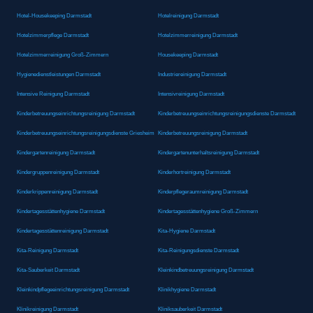
Hotel-Housekeeping Darmstadt
Hotelreinigung Darmstadt
Hotelzimmerpflege Darmstadt
Hotelzimmerreinigung Darmstadt
Hotelzimmerreinigung Groß-Zimmern
Housekeeping Darmstadt
Hygienedienstleistungen Darmstadt
Industriereinigung Darmstadt
Intensive Reinigung Darmstadt
Intensivreinigung Darmstadt
Kinderbetreuungseinrichtungsreinigung Darmstadt
Kinderbetreuungseinrichtungsreinigungsdienste Darmstadt
Kinderbetreuungseinrichtungsreinigungsdienste Griesheim
Kinderbetreuungsreinigung Darmstadt
Kindergartenreinigung Darmstadt
Kindergartenunterhaltsreinigung Darmstadt
Kindergruppenreinigung Darmstadt
Kinderhortreinigung Darmstadt
Kinderkrippenreinigung Darmstadt
Kinderpflegeraumreinigung Darmstadt
Kindertagesstättenhygiene Darmstadt
Kindertagesstättenhygiene Groß-Zimmern
Kindertagesstättenreinigung Darmstadt
Kita-Hygiene Darmstadt
Kita-Reinigung Darmstadt
Kita-Reinigungsdienste Darmstadt
Kita-Sauberkeit Darmstadt
Kleinkindbetreuungsreinigung Darmstadt
Kleinkindpflegeeinrichtungsreinigung Darmstadt
Klinikhygiene Darmstadt
Klinikreinigung Darmstadt
Kliniksauberkeit Darmstadt