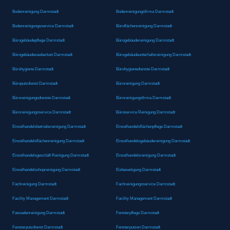
Bodenreinigung Darmstadt
Bodenreinigungsfirma Darmstadt
Bodenreinigungsservice Darmstadt
Büroflächenreinigung Darmstadt
Bürogebäudepflege Darmstadt
Bürogebäudereinigung Darmstadt
Bürogebäudesauberkeit Darmstadt
Bürogebäudeunterhaltsreinigung Darmstadt
Bürohygiene Darmstadt
Bürohygienedienste Darmstadt
Büroputzdienst Darmstadt
Büroreinigung Darmstadt
Büroreinigungsdienste Darmstadt
Büroreinigungsfirma Darmstadt
Büroreinigungsservice Darmstadt
Büroservice Reinigung Darmstadt
Einzelhandelsbetriebsreinigung Darmstadt
Einzelhandelsflächenpflege Darmstadt
Einzelhandelsflächenreinigung Darmstadt
Einzelhandelsgebäudereinigung Darmstadt
Einzelhandelsgeschäft Reinigung Darmstadt
Einzelhandelsreinigung Darmstadt
Einzelhandelsshopreinigung Darmstadt
Eisbeseitigung Darmstadt
Fachreinigung Darmstadt
Fachreinigungsservice Darmstadt
Facility Management Darmstadt
Facility Management Darmstadt
Fassadenreinigung Darmstadt
Fensterpflege Darmstadt
Fensterputzdienst Darmstadt
Fensterputzen Darmstadt