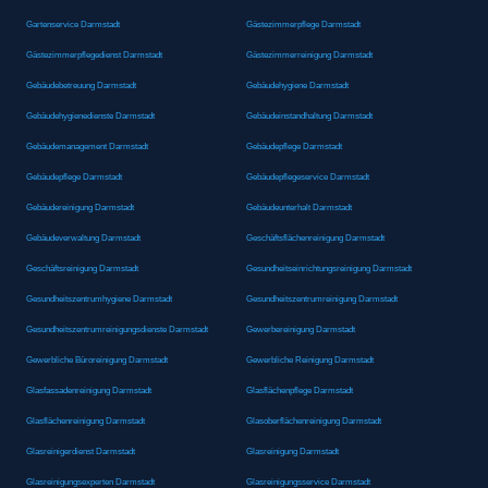
Gartenservice Darmstadt
Gästezimmerpflege Darmstadt
Gästezimmerpflegedienst Darmstadt
Gästezimmerreinigung Darmstadt
Gebäudebetreuung Darmstadt
Gebäudehygiene Darmstadt
Gebäudehygienedienste Darmstadt
Gebäudeinstandhaltung Darmstadt
Gebäudemanagement Darmstadt
Gebäudepflege Darmstadt
Gebäudepflege Darmstadt
Gebäudepflegeservice Darmstadt
Gebäudereinigung Darmstadt
Gebäudeunterhalt Darmstadt
Gebäudeverwaltung Darmstadt
Geschäftsflächenreinigung Darmstadt
Geschäftsreinigung Darmstadt
Gesundheitseinrichtungsreinigung Darmstadt
Gesundheitszentrumhygiene Darmstadt
Gesundheitszentrumreinigung Darmstadt
Gesundheitszentrumreinigungsdienste Darmstadt
Gewerbereinigung Darmstadt
Gewerbliche Büroreinigung Darmstadt
Gewerbliche Reinigung Darmstadt
Glasfassadenreinigung Darmstadt
Glasflächenpflege Darmstadt
Glasflächenreinigung Darmstadt
Glasoberflächenreinigung Darmstadt
Glasreinigerdienst Darmstadt
Glasreinigung Darmstadt
Glasreinigungsexperten Darmstadt
Glasreinigungsservice Darmstadt