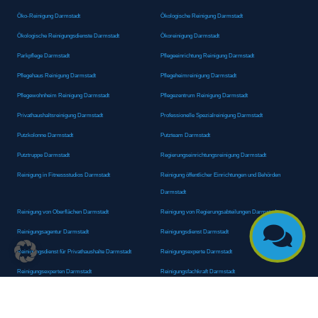
Öko-Reinigung Darmstadt
Ökologische Reinigung Darmstadt
Ökologische Reinigungsdienste Darmstadt
Ökoreinigung Darmstadt
Parkpflege Darmstadt
Pflegeeinrichtung Reinigung Darmstadt
Pflegehaus Reinigung Darmstadt
Pflegeheimreinigung Darmstadt
Pflegewohnheim Reinigung Darmstadt
Pflegezentrum Reinigung Darmstadt
Privathaushaltsreinigung Darmstadt
Professionelle Spezialreinigung Darmstadt
Putzkolonne Darmstadt
Putzteam Darmstadt
Putztruppe Darmstadt
Regierungseinrichtungsreinigung Darmstadt
Reinigung in Fitnessstudios Darmstadt
Reinigung öffentlicher Einrichtungen und Behörden
Darmstadt
Reinigung von Oberflächen Darmstadt
Reinigung von Regierungsabteilungen Darmstadt

Reinigungsagentur Darmstadt
Reinigungsdienst Darmstadt
Reinigungsdienst für Privathaushalte Darmstadt
Reinigungsexperte Darmstadt
Reinigungsexperten Darmstadt
Reinigungsfachkraft Darmstadt
Reinigungsfachmann/-frau Darmstadt
Reinigungsfirma Darmstadt
Reinigungskraft Darmstadt
Reinigungskraft Darmstadt