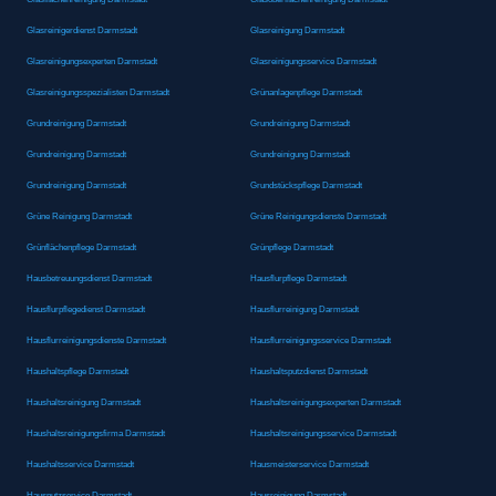
Glasreinigerdienst Darmstadt
Glasreinigung Darmstadt
Glasreinigungsexperten Darmstadt
Glasreinigungsservice Darmstadt
Glasreinigungsspezialisten Darmstadt
Grünanlagenpflege Darmstadt
Grundreinigung Darmstadt
Grundreinigung Darmstadt
Grundreinigung Darmstadt
Grundreinigung Darmstadt
Grundreinigung Darmstadt
Grundstückspflege Darmstadt
Grüne Reinigung Darmstadt
Grüne Reinigungsdienste Darmstadt
Grünflächenpflege Darmstadt
Grünpflege Darmstadt
Hausbetreuungsdienst Darmstadt
Hausflurpflege Darmstadt
Hausflurpflegedienst Darmstadt
Hausflurreinigung Darmstadt
Hausflurreinigungsdienste Darmstadt
Hausflurreinigungsservice Darmstadt
Haushaltspflege Darmstadt
Haushaltsputzdienst Darmstadt
Haushaltsreinigung Darmstadt
Haushaltsreinigungsexperten Darmstadt
Haushaltsreinigungsfirma Darmstadt
Haushaltsreinigungsservice Darmstadt
Haushaltsservice Darmstadt
Hausmeisterservice Darmstadt
Hausputzservice Darmstadt
Hausreinigung Darmstadt