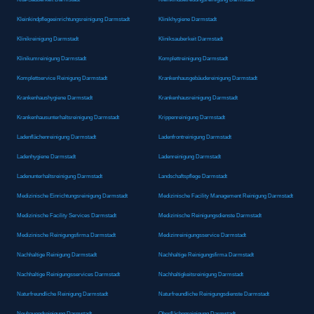
Kleinkindpflegeeinrichtungsreinigung Darmstadt
Klinikhygiene Darmstadt
Klinikreinigung Darmstadt
Kliniksauberkeit Darmstadt
Klinikumreinigung Darmstadt
Komplettreinigung Darmstadt
Komplettservice Reinigung Darmstadt
Krankenhausgebäudereinigung Darmstadt
Krankenhaushygiene Darmstadt
Krankenhausreinigung Darmstadt
Krankenhausunterhaltsreinigung Darmstadt
Krippenreinigung Darmstadt
Ladenflächenreinigung Darmstadt
Ladenfrontreinigung Darmstadt
Ladenhygiene Darmstadt
Ladenreinigung Darmstadt
Ladenunterhaltsreinigung Darmstadt
Landschaftspflege Darmstadt
Medizinische Einrichtungsreinigung Darmstadt
Medizinische Facility Management Reinigung Darmstadt
Medizinische Facility Services Darmstadt
Medizinische Reinigungsdienste Darmstadt
Medizinische Reinigungsfirma Darmstadt
Medizinreinigungsservice Darmstadt
Nachhaltige Reinigung Darmstadt
Nachhaltige Reinigungsfirma Darmstadt
Nachhaltige Reinigungsservices Darmstadt
Nachhaltigkeitsreinigung Darmstadt
Naturfreundliche Reinigung Darmstadt
Naturfreundliche Reinigungsdienste Darmstadt
Neubauendreinigung Darmstadt
Oberflächenreinigung Darmstadt