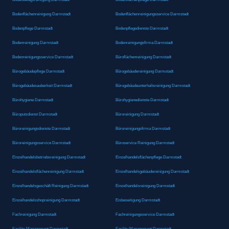
Bodenflächenreinigung Darmstadt
Bodenflächenreinigungsservice Darmstadt
Bodenpflege Darmstadt
Bodenpflegedienste Darmstadt
Bodenreinigung Darmstadt
Bodenreinigungsfirma Darmstadt
Bodenreinigungsservice Darmstadt
Büroflächenreinigung Darmstadt
Bürogebäudepflege Darmstadt
Bürogebäudereinigung Darmstadt
Bürogebäudesauberkeit Darmstadt
Bürogebäudeunterhaltsreinigung Darmstadt
Bürohygiene Darmstadt
Bürohygienedienste Darmstadt
Büroputzdienst Darmstadt
Büroreinigung Darmstadt
Büroreinigungsdienste Darmstadt
Büroreinigungsfirma Darmstadt
Büroreinigungsservice Darmstadt
Büroservice Reinigung Darmstadt
Einzelhandelsbetriebsreinigung Darmstadt
Einzelhandelsflächenpflege Darmstadt
Einzelhandelsflächenreinigung Darmstadt
Einzelhandelsgebäudereinigung Darmstadt
Einzelhandelsgeschäft Reinigung Darmstadt
Einzelhandelsreinigung Darmstadt
Einzelhandelsshopreinigung Darmstadt
Eisbeseitigung Darmstadt
Fachreinigung Darmstadt
Fachreinigungsservice Darmstadt
Facility Management Darmstadt
Facility Management Darmstadt