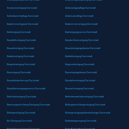
Arztpraxisreinigung Darmstadt
Außenanlagenpflege Darmstadt
Außenbereichspflege Darmstadt
Außenraumpflege Darmstadt
Badezimmerhygiene Darmstadt
Badezimmerreinigung Darmstadt
Badreinigung Darmstadt
Badreinigungsservice Darmstadt
Bauabfallreinigung Darmstadt
Bauabschlussreinigung Darmstadt
Bauendreinigung Darmstadt
Bauendreinigungsdienste Darmstadt
Baufeinreinigung Darmstadt
Baufeldreinigung Darmstadt
Baugrobreinigung Darmstadt
Baugrundreinigung Darmstadt
Baureinigung Darmstadt
Baureinigungsdienste Darmstadt
Baustellenberäumung Darmstadt
Baustellenreinigung Darmstadt
Baustellenreinigungsservice Darmstadt
Bauwerkreinigung Darmstadt
Behördenreinigung Darmstadt
Behördenunterhaltsreinigung Darmstadt
Betreuungseinrichtung Reinigung Darmstadt
Bildungseinrichtungsreinigung Darmstadt
Bildungsreinigung Darmstadt
Bildungsreinigungsdienstleistungen Darmstadt
Bio-Reinigung Darmstadt
Bodenbelagreinigung Darmstadt
Bodenbelagsreinigung Darmstadt
Bodenflächenpflege Darmstadt