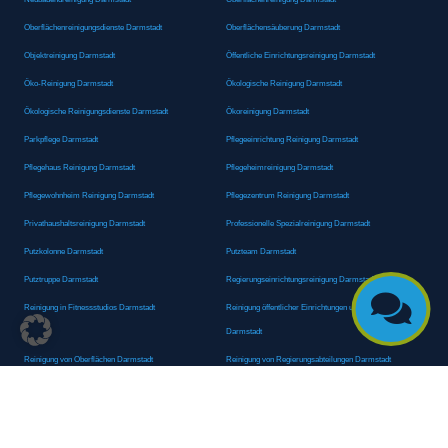
Oberflächenreinigungsdienste Darmstadt
Oberflächensäuberung Darmstadt
Objektreinigung Darmstadt
Öffentliche Einrichtungsreinigung Darmstadt
Öko-Reinigung Darmstadt
Ökologische Reinigung Darmstadt
Ökologische Reinigungsdienste Darmstadt
Ökoreinigung Darmstadt
Parkpflege Darmstadt
Pflegeeinrichtung Reinigung Darmstadt
Pflegehaus Reinigung Darmstadt
Pflegeheimreinigung Darmstadt
Pflegewohnheim Reinigung Darmstadt
Pflegezentrum Reinigung Darmstadt
Privathaushaltsreinigung Darmstadt
Professionelle Spezialreinigung Darmstadt
Putzkolonne Darmstadt
Putzteam Darmstadt
Putztruppe Darmstadt
Regierungseinrichtungsreinigung Darmstadt

Reinigung in Fitnessstudios Darmstadt
Reinigung öffentlicher Einrichtungen und Behörden
Darmstadt
Reinigung von Oberflächen Darmstadt
Reinigung von Regierungsabteilungen Darmstadt
Reinigungsagentur Darmstadt
Reinigungsdienst Darmstadt
Reinigungsdienst für Privathaushalte Darmstadt
Reinigungsexperte Darmstadt
Reinigungsexperten Darmstadt
Reinigungsfachkraft Darmstadt