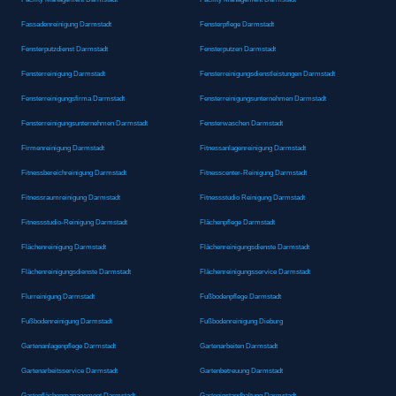
Fassadenreinigung Darmstadt
Fensterpflege Darmstadt
Fensterputzdienst Darmstadt
Fensterputzen Darmstadt
Fensterreinigung Darmstadt
Fensterreinigungsdienstleistungen Darmstadt
Fensterreinigungsfirma Darmstadt
Fensterreinigungsunternehmen Darmstadt
Fensterreinigungsunternehmen Darmstadt
Fensterwaschen Darmstadt
Firmenreinigung Darmstadt
Fitnessanlagenreinigung Darmstadt
Fitnessbereichreinigung Darmstadt
Fitnesscenter-Reinigung Darmstadt
Fitnessraumreinigung Darmstadt
Fitnessstudio Reinigung Darmstadt
Fitnessstudio-Reinigung Darmstadt
Flächenpflege Darmstadt
Flächenreinigung Darmstadt
Flächenreinigungsdienste Darmstadt
Flächenreinigungsdienste Darmstadt
Flächenreinigungsservice Darmstadt
Flurreinigung Darmstadt
Fußbodenpflege Darmstadt
Fußbodenreinigung Darmstadt
Fußbodenreinigung Dieburg
Gartenanlagenpflege Darmstadt
Gartenarbeiten Darmstadt
Gartenarbeitsservice Darmstadt
Gartenbetreuung Darmstadt
Gartenflächenmanagement Darmstadt
Garteninstandhaltung Darmstadt