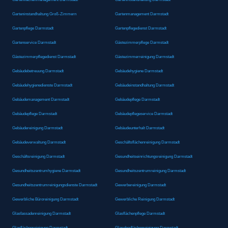
Garteninstandhaltung Groß-Zimmern
Gartenmanagement Darmstadt
Gartenpflege Darmstadt
Gartenpflegedienst Darmstadt
Gartenservice Darmstadt
Gästezimmerpflege Darmstadt
Gästezimmerpflegedienst Darmstadt
Gästezimmerreinigung Darmstadt
Gebäudebetreuung Darmstadt
Gebäudehygiene Darmstadt
Gebäudehygienedienste Darmstadt
Gebäudeinstandhaltung Darmstadt
Gebäudemanagement Darmstadt
Gebäudepflege Darmstadt
Gebäudepflege Darmstadt
Gebäudepflegeservice Darmstadt
Gebäudereinigung Darmstadt
Gebäudeunterhalt Darmstadt
Gebäudeverwaltung Darmstadt
Geschäftsflächenreinigung Darmstadt
Geschäftsreinigung Darmstadt
Gesundheitseinrichtungsreinigung Darmstadt
Gesundheitszentrumhygiene Darmstadt
Gesundheitszentrumreinigung Darmstadt
Gesundheitszentrumreinigungsdienste Darmstadt
Gewerbereinigung Darmstadt
Gewerbliche Büroreinigung Darmstadt
Gewerbliche Reinigung Darmstadt
Glasfassadenreinigung Darmstadt
Glasflächenpflege Darmstadt
Glasflächenreinigung Darmstadt
Glasoberflächenreinigung Darmstadt