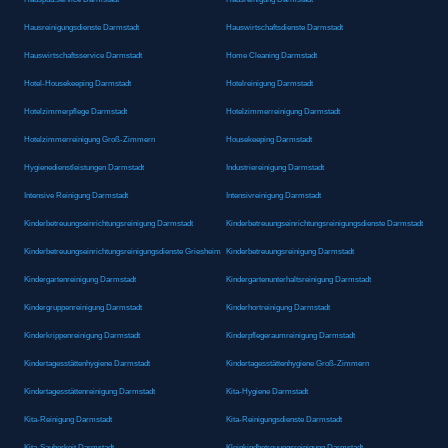
Hausreinigungsdienste Darmstadt
Hauswirtschaftsdienste Darmstadt
Hauswirtschaftsservice Darmstadt
Home Cleaning Darmstadt
Hotel-Housekeeping Darmstadt
Hotelreinigung Darmstadt
Hotelzimmerpflege Darmstadt
Hotelzimmerreinigung Darmstadt
Hotelzimmerreinigung Groß-Zimmern
Housekeeping Darmstadt
Hygienedienstleistungen Darmstadt
Industriereinigung Darmstadt
Intensive Reinigung Darmstadt
Intensivreinigung Darmstadt
Kinderbetreuungseinrichtungsreinigung Darmstadt
Kinderbetreuungseinrichtungsreinigungsdienste Darmstadt
Kinderbetreuungseinrichtungsreinigungsdienste Griesheim
Kinderbetreuungsreinigung Darmstadt
Kindergartenreinigung Darmstadt
Kindergartenunterhaltsreinigung Darmstadt
Kindergruppenreinigung Darmstadt
Kinderhortreinigung Darmstadt
Kinderkrippenreinigung Darmstadt
Kinderpflegeraumreinigung Darmstadt
Kindertagesstättenhygiene Darmstadt
Kindertagesstättenhygiene Groß-Zimmern
Kindertagesstättenreinigung Darmstadt
Kita-Hygiene Darmstadt
Kita-Reinigung Darmstadt
Kita-Reinigungsdienste Darmstadt
Kita-Sauberkeit Darmstadt
Kleinkindbetreuungsreinigung Darmstadt