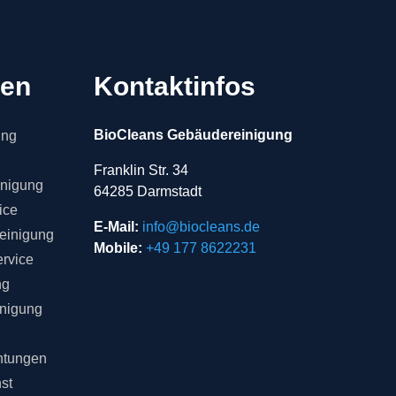
gen
Kontaktinfos
BioCleans Gebäudereinigung
ung
Franklin Str. 34
inigung
64285 Darmstadt
ice
E-Mail:
info@biocleans.de
einigung
Mobile:
+49 177 8622231
rvice
ng
inigung
chtungen
st