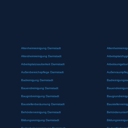
Altenheimreinigung Darmstadt
Altenheimreinig
Altersheimreinigung Darmstadt
Arbeitsplatzhyg
Arbeitsplatzsauberkeit Darmstadt
Arbeitsumgebun
Außenbereichspflege Darmstadt
Außenraumpfle
Badreinigung Darmstadt
Badreinigungss
Bauendreinigung Darmstadt
Bauendreinigun
Baugrobreinigung Darmstadt
Baugrundreinig
Baustellenberäumung Darmstadt
Baustellenreini
Behördenreinigung Darmstadt
Behördenunterh
Bildungsreinigung Darmstadt
Bildungsreinigu