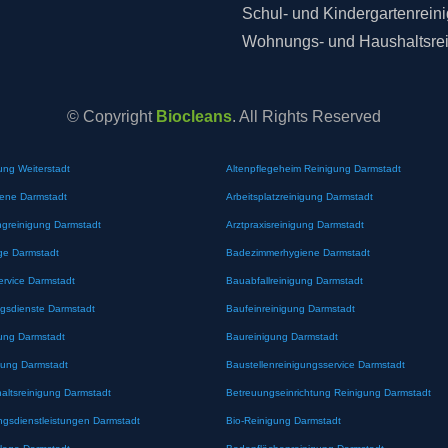
Schul- und Kindergartenrein
Wohnungs- und Haushaltsre
© Copyright
Biocleans
. All Rights Reserved
ung Weiterstadt
Altenpflegeheim Reinigung Darmstadt
iene Darmstadt
Arbeitsplatzreinigung Darmstadt
greinigung Darmstadt
Arztpraxisreinigung Darmstadt
ge Darmstadt
Badezimmerhygiene Darmstadt
ervice Darmstadt
Bauabfallreinigung Darmstadt
gsdienste Darmstadt
Baufeinreinigung Darmstadt
ung Darmstadt
Baureinigung Darmstadt
gung Darmstadt
Baustellenreinigungsservice Darmstadt
altsreinigung Darmstadt
Betreuungseinrichtung Reinigung Darmstadt
ngsdienstleistungen Darmstadt
Bio-Reinigung Darmstadt