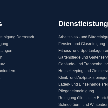
s
Dienstleistun
einigung Darmstadt
Arbeitsplatz- und Büroreinig
igung
Fenster- und Glasreinigung
stungen
Fitness- und Sportanlagenre
m
Gartenpflege und Gartenserv
utz
Gebäude- und Treppenhausr
anfordern
Housekeeping und Zimmerse
k
Klinik- und Arztpraxisreinigu
Laden- und Einzelhandelsre
Pflegeheimreinigung
Reinigung öffentlicher Einri
Schneeräum- und Winterdien