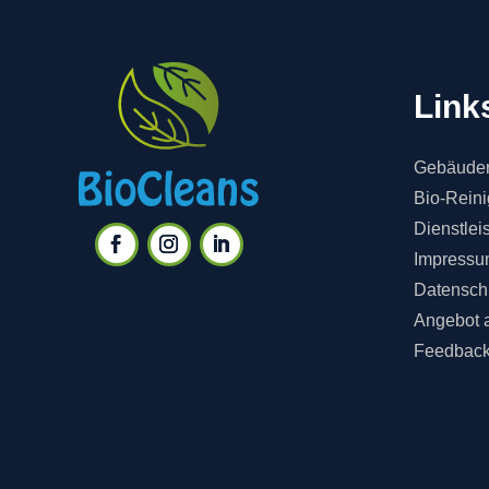
Link
Gebäuder
Bio-Rein
Dienstlei
Impressu
Datensch
Angebot 
Feedbac