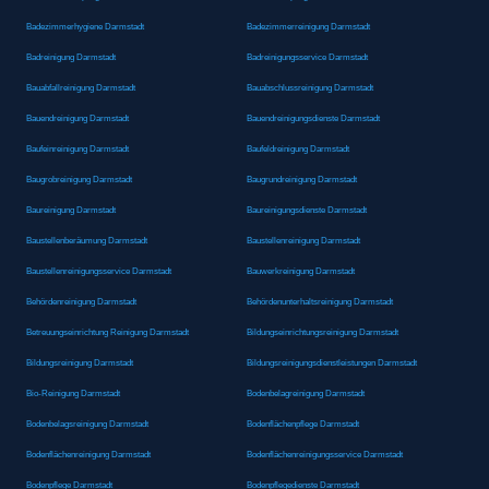
Badezimmerhygiene Darmstadt
Badezimmerreinigung Darmstadt
Badreinigung Darmstadt
Badreinigungsservice Darmstadt
Bauabfallreinigung Darmstadt
Bauabschlussreinigung Darmstadt
Bauendreinigung Darmstadt
Bauendreinigungsdienste Darmstadt
Baufeinreinigung Darmstadt
Baufeldreinigung Darmstadt
Baugrobreinigung Darmstadt
Baugrundreinigung Darmstadt
Baureinigung Darmstadt
Baureinigungsdienste Darmstadt
Baustellenberäumung Darmstadt
Baustellenreinigung Darmstadt
Baustellenreinigungsservice Darmstadt
Bauwerkreinigung Darmstadt
Behördenreinigung Darmstadt
Behördenunterhaltsreinigung Darmstadt
Betreuungseinrichtung Reinigung Darmstadt
Bildungseinrichtungsreinigung Darmstadt
Bildungsreinigung Darmstadt
Bildungsreinigungsdienstleistungen Darmstadt
Bio-Reinigung Darmstadt
Bodenbelagreinigung Darmstadt
Bodenbelagsreinigung Darmstadt
Bodenflächenpflege Darmstadt
Bodenflächenreinigung Darmstadt
Bodenflächenreinigungsservice Darmstadt
Bodenpflege Darmstadt
Bodenpflegedienste Darmstadt