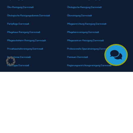
Öko-Reinigung Darmstadt
Ökologische Reinigung Darmstadt
Ökologische Reinigungsdienste Darmstadt
Ökoreinigung Darmstadt
Parkpflege Darmstadt
Pflegeeinrichtung Reinigung Darmstadt
Pflegehaus Reinigung Darmstadt
Pflegeheimreinigung Darmstadt
Pflegewohnheim Reinigung Darmstadt
Pflegezentrum Reinigung Darmstadt
Privathaushaltsreinigung Darmstadt
Professionelle Spezialreinigung Darmstadt

Putzkolonne Darmstadt
Putzteam Darmstadt
Putztruppe Darmstadt
Regierungseinrichtungsreinigung Darmstadt
Reinigung in Fitnessstudios Darmstadt
Reinigung öffentlicher Einrichtungen und Behörden
Darmstadt
Reinigung von Oberflächen Darmstadt
Reinigung von Regierungsabteilungen Darmstadt
Reinigungsagentur Darmstadt
Reinigungsdienst Darmstadt
Reinigungsdienst für Privathaushalte Darmstadt
Reinigungsexperte Darmstadt
Reinigungsexperten Darmstadt
Reinigungsfachkraft Darmstadt
Reinigungsfachmann/-frau Darmstadt
Reinigungsfirma Darmstadt
Reinigungskraft Darmstadt
Reinigungskraft Darmstadt