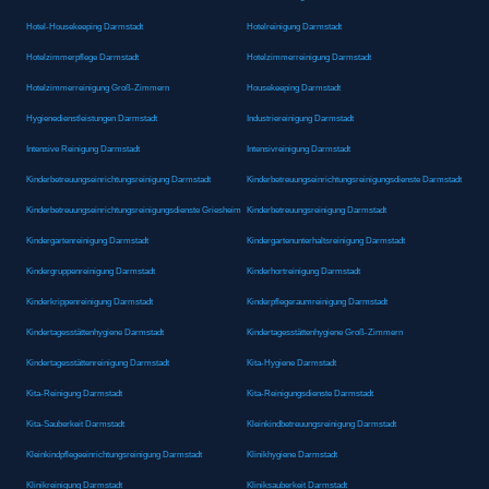
Hotel-Housekeeping Darmstadt
Hotelreinigung Darmstadt
Hotelzimmerpflege Darmstadt
Hotelzimmerreinigung Darmstadt
Hotelzimmerreinigung Groß-Zimmern
Housekeeping Darmstadt
Hygienedienstleistungen Darmstadt
Industriereinigung Darmstadt
Intensive Reinigung Darmstadt
Intensivreinigung Darmstadt
Kinderbetreuungseinrichtungsreinigung Darmstadt
Kinderbetreuungseinrichtungsreinigungsdienste Darmstadt
Kinderbetreuungseinrichtungsreinigungsdienste Griesheim
Kinderbetreuungsreinigung Darmstadt
Kindergartenreinigung Darmstadt
Kindergartenunterhaltsreinigung Darmstadt
Kindergruppenreinigung Darmstadt
Kinderhortreinigung Darmstadt
Kinderkrippenreinigung Darmstadt
Kinderpflegeraumreinigung Darmstadt
Kindertagesstättenhygiene Darmstadt
Kindertagesstättenhygiene Groß-Zimmern
Kindertagesstättenreinigung Darmstadt
Kita-Hygiene Darmstadt
Kita-Reinigung Darmstadt
Kita-Reinigungsdienste Darmstadt
Kita-Sauberkeit Darmstadt
Kleinkindbetreuungsreinigung Darmstadt
Kleinkindpflegeeinrichtungsreinigung Darmstadt
Klinikhygiene Darmstadt
Klinikreinigung Darmstadt
Kliniksauberkeit Darmstadt