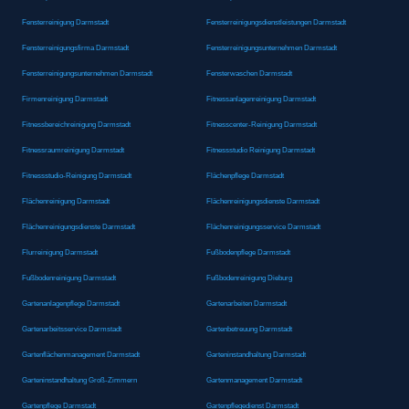
Fensterreinigung Darmstadt
Fensterreinigungsdienstleistungen Darmstadt
Fensterreinigungsfirma Darmstadt
Fensterreinigungsunternehmen Darmstadt
Fensterreinigungsunternehmen Darmstadt
Fensterwaschen Darmstadt
Firmenreinigung Darmstadt
Fitnessanlagenreinigung Darmstadt
Fitnessbereichreinigung Darmstadt
Fitnesscenter-Reinigung Darmstadt
Fitnessraumreinigung Darmstadt
Fitnessstudio Reinigung Darmstadt
Fitnessstudio-Reinigung Darmstadt
Flächenpflege Darmstadt
Flächenreinigung Darmstadt
Flächenreinigungsdienste Darmstadt
Flächenreinigungsdienste Darmstadt
Flächenreinigungsservice Darmstadt
Flurreinigung Darmstadt
Fußbodenpflege Darmstadt
Fußbodenreinigung Darmstadt
Fußbodenreinigung Dieburg
Gartenanlagenpflege Darmstadt
Gartenarbeiten Darmstadt
Gartenarbeitsservice Darmstadt
Gartenbetreuung Darmstadt
Gartenflächenmanagement Darmstadt
Garteninstandhaltung Darmstadt
Garteninstandhaltung Groß-Zimmern
Gartenmanagement Darmstadt
Gartenpflege Darmstadt
Gartenpflegedienst Darmstadt