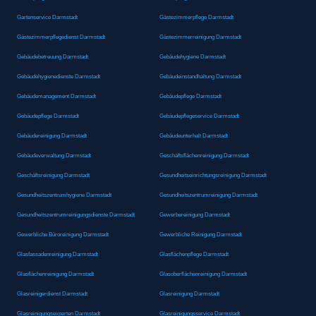
Gartenservice Darmstadt
Gästezimmerpflege Darmstadt
Gästezimmerpflegedienst Darmstadt
Gästezimmerreinigung Darmstadt
Gebäudebetreuung Darmstadt
Gebäudehygiene Darmstadt
Gebäudehygienedienste Darmstadt
Gebäudeinstandhaltung Darmstadt
Gebäudemanagement Darmstadt
Gebäudepflege Darmstadt
Gebäudepflege Darmstadt
Gebäudepflegeservice Darmstadt
Gebäudereinigung Darmstadt
Gebäudeunterhalt Darmstadt
Gebäudeverwaltung Darmstadt
Geschäftsflächenreinigung Darmstadt
Geschäftsreinigung Darmstadt
Gesundheitseinrichtungsreinigung Darmstadt
Gesundheitszentrumhygiene Darmstadt
Gesundheitszentrumreinigung Darmstadt
Gesundheitszentrumreinigungsdienste Darmstadt
Gewerbereinigung Darmstadt
Gewerbliche Büroreinigung Darmstadt
Gewerbliche Reinigung Darmstadt
Glasfassadenreinigung Darmstadt
Glasflächenpflege Darmstadt
Glasflächenreinigung Darmstadt
Glasoberflächenreinigung Darmstadt
Glasreinigerdienst Darmstadt
Glasreinigung Darmstadt
Glasreinigungsexperten Darmstadt
Glasreinigungsservice Darmstadt