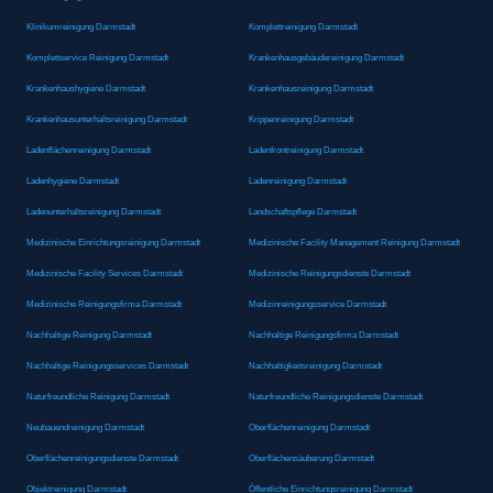
Klinikumreinigung Darmstadt
Komplettreinigung Darmstadt
Komplettservice Reinigung Darmstadt
Krankenhausgebäudereinigung Darmstadt
Krankenhaushygiene Darmstadt
Krankenhausreinigung Darmstadt
Krankenhausunterhaltsreinigung Darmstadt
Krippenreinigung Darmstadt
Ladenflächenreinigung Darmstadt
Ladenfrontreinigung Darmstadt
Ladenhygiene Darmstadt
Ladenreinigung Darmstadt
Ladenunterhaltsreinigung Darmstadt
Landschaftspflege Darmstadt
Medizinische Einrichtungsreinigung Darmstadt
Medizinische Facility Management Reinigung Darmstadt
Medizinische Facility Services Darmstadt
Medizinische Reinigungsdienste Darmstadt
Medizinische Reinigungsfirma Darmstadt
Medizinreinigungsservice Darmstadt
Nachhaltige Reinigung Darmstadt
Nachhaltige Reinigungsfirma Darmstadt
Nachhaltige Reinigungsservices Darmstadt
Nachhaltigkeitsreinigung Darmstadt
Naturfreundliche Reinigung Darmstadt
Naturfreundliche Reinigungsdienste Darmstadt
Neubauendreinigung Darmstadt
Oberflächenreinigung Darmstadt
Oberflächenreinigungsdienste Darmstadt
Oberflächensäuberung Darmstadt
Objektreinigung Darmstadt
Öffentliche Einrichtungsreinigung Darmstadt