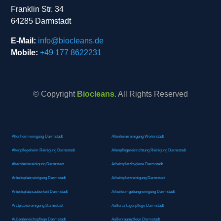
Franklin Str. 34
64285 Darmstadt
E-Mail:
info@biocleans.de
Mobile:
+49 177 8622231
© Copyright
Biocleans
. All Rights Reserved
Altenheimreinigung Darmstadt
Altenheimreinigung Weiterstadt
Altenpflegeheim Reinigung Darmstadt
Altenpflegereinrichtung Reinigung Darmstadt
Altersheimreinigung Darmstadt
Arbeitsplatzhygiene Darmstadt
Arbeitsplatzreinigung Darmstadt
Arbeitsplatzreinigung Darmstadt
Arbeitsplatzsauberkeit Darmstadt
Arbeitsumgebungreinigung Darmstadt
Arztpraxisreinigung Darmstadt
Außenanlagenpflege Darmstadt
Außenbereichspflege Darmstadt
Außenraumpflege Darmstadt