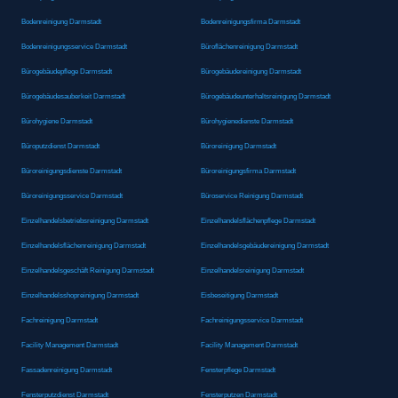
Bodenreinigung Darmstadt
Bodenreinigungsfirma Darmstadt
Bodenreinigungsservice Darmstadt
Büroflächenreinigung Darmstadt
Bürogebäudepflege Darmstadt
Bürogebäudereinigung Darmstadt
Bürogebäudesauberkeit Darmstadt
Bürogebäudeunterhaltsreinigung Darmstadt
Bürohygiene Darmstadt
Bürohygienedienste Darmstadt
Büroputzdienst Darmstadt
Büroreinigung Darmstadt
Büroreinigungsdienste Darmstadt
Büroreinigungsfirma Darmstadt
Büroreinigungsservice Darmstadt
Büroservice Reinigung Darmstadt
Einzelhandelsbetriebsreinigung Darmstadt
Einzelhandelsflächenpflege Darmstadt
Einzelhandelsflächenreinigung Darmstadt
Einzelhandelsgebäudereinigung Darmstadt
Einzelhandelsgeschäft Reinigung Darmstadt
Einzelhandelsreinigung Darmstadt
Einzelhandelsshopreinigung Darmstadt
Eisbeseitigung Darmstadt
Fachreinigung Darmstadt
Fachreinigungsservice Darmstadt
Facility Management Darmstadt
Facility Management Darmstadt
Fassadenreinigung Darmstadt
Fensterpflege Darmstadt
Fensterputzdienst Darmstadt
Fensterputzen Darmstadt