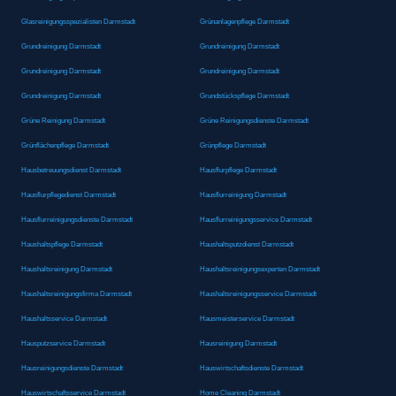
Glasreinigungsspezialisten Darmstadt
Grünanlagenpflege Darmstadt
Grundreinigung Darmstadt
Grundreinigung Darmstadt
Grundreinigung Darmstadt
Grundreinigung Darmstadt
Grundreinigung Darmstadt
Grundstückspflege Darmstadt
Grüne Reinigung Darmstadt
Grüne Reinigungsdienste Darmstadt
Grünflächenpflege Darmstadt
Grünpflege Darmstadt
Hausbetreuungsdienst Darmstadt
Hausflurpflege Darmstadt
Hausflurpflegedienst Darmstadt
Hausflurreinigung Darmstadt
Hausflurreinigungsdienste Darmstadt
Hausflurreinigungsservice Darmstadt
Haushaltspflege Darmstadt
Haushaltsputzdienst Darmstadt
Haushaltsreinigung Darmstadt
Haushaltsreinigungsexperten Darmstadt
Haushaltsreinigungsfirma Darmstadt
Haushaltsreinigungsservice Darmstadt
Haushaltsservice Darmstadt
Hausmeisterservice Darmstadt
Hausputzservice Darmstadt
Hausreinigung Darmstadt
Hausreinigungsdienste Darmstadt
Hauswirtschaftsdienste Darmstadt
Hauswirtschaftsservice Darmstadt
Home Cleaning Darmstadt