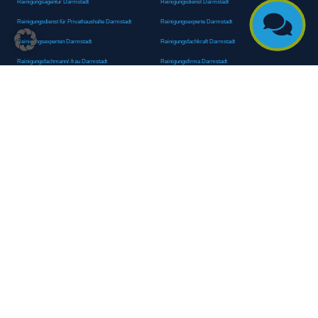
Reinigungsagentur Darmstadt
Reinigungsdienst Darmstadt

Reinigungsdienst für Privathaushalte Darmstadt
Reinigungsexperte Darmstadt
Reinigungsexperten Darmstadt
Reinigungsfachkraft Darmstadt
Reinigungsfachmann/-frau Darmstadt
Reinigungsfirma Darmstadt
Reinigungskraft Darmstadt
Reinigungskraft Darmstadt
Reinigungspersonal Darmstadt
Reinigungsservice Darmstadt
Reinigungsservice für Oberflächen Darmstadt
Reinigungsspezialdienstleister Darmstadt
Reinigungsspezialist Darmstadt
Reinigungsteam Darmstadt
Reinigungstruppe Darmstadt
Reinigungsunternehmen Darmstadt
Rundumreinigung Darmstadt
Sanitäranlagenreinigung Darmstadt
Sanitärhygiene Darmstadt
Sanitärreinigung Darmstadt
Sanitärreinigung Groß-Umstadt
Sanitärreinigungsdienste Darmstadt
Sanitärreinigungsservice Darmstadt
Sauberkeitsservice Darmstadt
Sauberkeitsservice Darmstadt
Sauberkeitsspezialdienstleister Darmstadt
Sauberkeitsspezialist Darmstadt
Scheibenreinigung Darmstadt
Schneepflugdienst Darmstadt
Schneeräumarbeiten Darmstadt