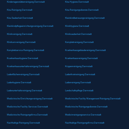
Kindertagesstättenreinigung Darmstadt
Kita-Hygiene Darmstadt
Kita-Reinigung Darmstadt
Kita-Reinigungsdienste Darmstadt
Kita-Sauberkeit Darmstadt
Kleinkindbetreuungsreinigung Darmstadt
Kleinkindpflegeeinrichtungsreinigung Darmstadt
Klinikhygiene Darmstadt
Klinikreinigung Darmstadt
Kliniksauberkeit Darmstadt
Klinikumreinigung Darmstadt
Komplettreinigung Darmstadt
Komplettservice Reinigung Darmstadt
Krankenhausgebäudereinigung Darmstadt
Krankenhaushygiene Darmstadt
Krankenhausreinigung Darmstadt
Krankenhausunterhaltsreinigung Darmstadt
Krippenreinigung Darmstadt
Ladenflächenreinigung Darmstadt
Ladenfrontreinigung Darmstadt
Ladenhygiene Darmstadt
Ladenreinigung Darmstadt
Ladenunterhaltsreinigung Darmstadt
Landschaftspflege Darmstadt
Medizinische Einrichtungsreinigung Darmstadt
Medizinische Facility Management Reinigung Darmstadt
Medizinische Facility Services Darmstadt
Medizinische Reinigungsdienste Darmstadt
Medizinische Reinigungsfirma Darmstadt
Medizinreinigungsservice Darmstadt
Nachhaltige Reinigung Darmstadt
Nachhaltige Reinigungsfirma Darmstadt