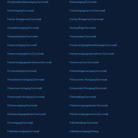
Einzelhandelsshopreinigung Darmstadt
Eisbeseitigung Darmstadt
Fachreinigung Darmstadt
Fachreinigungsservice Darmstadt
Facility Management Darmstadt
Facility Management Darmstadt
Fassadenreinigung Darmstadt
Fensterpflege Darmstadt
Fensterputzdienst Darmstadt
Fensterputzen Darmstadt
Fensterreinigung Darmstadt
Fensterreinigungsdienstleistungen Darmstadt
Fensterreinigungsfirma Darmstadt
Fensterreinigungsunternehmen Darmstadt
Fensterreinigungsunternehmen Darmstadt
Fensterwaschen Darmstadt
Firmenreinigung Darmstadt
Fitnessanlagenreinigung Darmstadt
Fitnessbereichreinigung Darmstadt
Fitnesscenter-Reinigung Darmstadt
Fitnessraumreinigung Darmstadt
Fitnessstudio Reinigung Darmstadt
Fitnessstudio-Reinigung Darmstadt
Flächenpflege Darmstadt
Flächenreinigung Darmstadt
Flächenreinigungsdienste Darmstadt
Flächenreinigungsdienste Darmstadt
Flächenreinigungsservice Darmstadt
Flurreinigung Darmstadt
Fußbodenpflege Darmstadt
Fußbodenreinigung Darmstadt
Fußbodenreinigung Dieburg