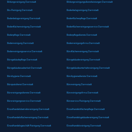
Bildungsreinigung Darmstadt
Bildungsreinigungsdienstleistungen Darmstadt
Bio-Reinigung Darmstadt
Bodenbelagreinigung Darmstadt
Bodenbelagsreinigung Darmstadt
Bodenflächenpflege Darmstadt
Bodenflächenreinigung Darmstadt
Bodenflächenreinigungsservice Darmstadt
Bodenpflege Darmstadt
Bodenpflegedienste Darmstadt
Bodenreinigung Darmstadt
Bodenreinigungsfirma Darmstadt
Bodenreinigungsservice Darmstadt
Büroflächenreinigung Darmstadt
Bürogebäudepflege Darmstadt
Bürogebäudereinigung Darmstadt
Bürogebäudesauberkeit Darmstadt
Bürogebäudeunterhaltsreinigung Darmstadt
Bürohygiene Darmstadt
Bürohygienedienste Darmstadt
Büroputzdienst Darmstadt
Büroreinigung Darmstadt
Büroreinigungsdienste Darmstadt
Büroreinigungsfirma Darmstadt
Büroreinigungsservice Darmstadt
Büroservice Reinigung Darmstadt
Einzelhandelsbetriebsreinigung Darmstadt
Einzelhandelsflächenpflege Darmstadt
Einzelhandelsflächenreinigung Darmstadt
Einzelhandelsgebäudereinigung Darmstadt
Einzelhandelsgeschäft Reinigung Darmstadt
Einzelhandelsreinigung Darmstadt