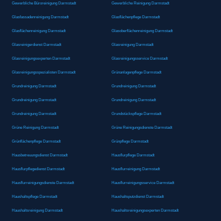
Gewerbliche Büroreinigung Darmstadt
Gewerbliche Reinigung Darmstadt
Glasfassadenreinigung Darmstadt
Glasflächenpflege Darmstadt
Glasflächenreinigung Darmstadt
Glasoberflächenreinigung Darmstadt
Glasreinigerdienst Darmstadt
Glasreinigung Darmstadt
Glasreinigungsexperten Darmstadt
Glasreinigungsservice Darmstadt
Glasreinigungsspezialisten Darmstadt
Grünanlagenpflege Darmstadt
Grundreinigung Darmstadt
Grundreinigung Darmstadt
Grundreinigung Darmstadt
Grundreinigung Darmstadt
Grundreinigung Darmstadt
Grundstückspflege Darmstadt
Grüne Reinigung Darmstadt
Grüne Reinigungsdienste Darmstadt
Grünflächenpflege Darmstadt
Grünpflege Darmstadt
Hausbetreuungsdienst Darmstadt
Hausflurpflege Darmstadt
Hausflurpflegedienst Darmstadt
Hausflurreinigung Darmstadt
Hausflurreinigungsdienste Darmstadt
Hausflurreinigungsservice Darmstadt
Haushaltspflege Darmstadt
Haushaltsputzdienst Darmstadt
Haushaltsreinigung Darmstadt
Haushaltsreinigungsexperten Darmstadt