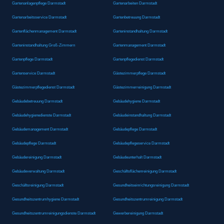
Gartenanlagenpflege Darmstadt
Gartenarbeiten Darmstadt
Gartenarbeitsservice Darmstadt
Gartenbetreuung Darmstadt
Gartenflächenmanagement Darmstadt
Garteninstandhaltung Darmstadt
Garteninstandhaltung Groß-Zimmern
Gartenmanagement Darmstadt
Gartenpflege Darmstadt
Gartenpflegedienst Darmstadt
Gartenservice Darmstadt
Gästezimmerpflege Darmstadt
Gästezimmerpflegedienst Darmstadt
Gästezimmerreinigung Darmstadt
Gebäudebetreuung Darmstadt
Gebäudehygiene Darmstadt
Gebäudehygienedienste Darmstadt
Gebäudeinstandhaltung Darmstadt
Gebäudemanagement Darmstadt
Gebäudepflege Darmstadt
Gebäudepflege Darmstadt
Gebäudepflegeservice Darmstadt
Gebäudereinigung Darmstadt
Gebäudeunterhalt Darmstadt
Gebäudeverwaltung Darmstadt
Geschäftsflächenreinigung Darmstadt
Geschäftsreinigung Darmstadt
Gesundheitseinrichtungsreinigung Darmstadt
Gesundheitszentrumhygiene Darmstadt
Gesundheitszentrumreinigung Darmstadt
Gesundheitszentrumreinigungsdienste Darmstadt
Gewerbereinigung Darmstadt