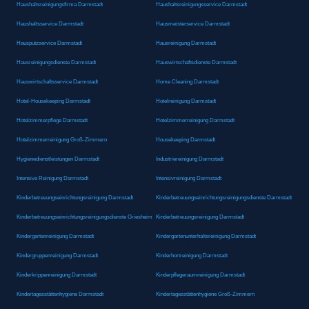
Haushaltsreinigungsfirma Darmstadt
Haushaltsreinigungsservice Darmstadt
Haushaltsservice Darmstadt
Hausmeisterservice Darmstadt
Hausputzservice Darmstadt
Hausreinigung Darmstadt
Hausreinigungsdienste Darmstadt
Hauswirtschaftsdienste Darmstadt
Hauswirtschaftsservice Darmstadt
Home Cleaning Darmstadt
Hotel-Housekeeping Darmstadt
Hotelreinigung Darmstadt
Hotelzimmerpflege Darmstadt
Hotelzimmerreinigung Darmstadt
Hotelzimmerreinigung Groß-Zimmern
Housekeeping Darmstadt
Hygienedienstleistungen Darmstadt
Industriereinigung Darmstadt
Intensive Reinigung Darmstadt
Intensivreinigung Darmstadt
Kinderbetreuungseinrichtungsreinigung Darmstadt
Kinderbetreuungseinrichtungsreinigungsdienste Darmstadt
Kinderbetreuungseinrichtungsreinigungsdienste Griesheim
Kinderbetreuungsreinigung Darmstadt
Kindergartenreinigung Darmstadt
Kindergartenunterhaltsreinigung Darmstadt
Kindergruppenreinigung Darmstadt
Kinderhortreinigung Darmstadt
Kinderkrippenreinigung Darmstadt
Kinderpflegeraumreinigung Darmstadt
Kindertagesstättenhygiene Darmstadt
Kindertagesstättenhygiene Groß-Zimmern