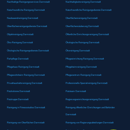
Nachhaltige Reinigungsservices Darmstadt
Nachhaltigkeitsreinigung Darmstadt
Naturfreundliche Reinigung Darmstadt
Naturfreundliche Reinigungsdienste Darmstadt
Neubauendreinigung Darmstadt
Oberflächenreinigung Darmstadt
Oberflächenreinigungsdienste Darmstadt
Oberflächensäuberung Darmstadt
Objektreinigung Darmstadt
Öffentliche Einrichtungsreinigung Darmstadt
Öko-Reinigung Darmstadt
Ökologische Reinigung Darmstadt
Ökologische Reinigungsdienste Darmstadt
Ökoreinigung Darmstadt
Parkpflege Darmstadt
Pflegeeinrichtung Reinigung Darmstadt
Pflegehaus Reinigung Darmstadt
Pflegeheimreinigung Darmstadt
Pflegewohnheim Reinigung Darmstadt
Pflegezentrum Reinigung Darmstadt
Privathaushaltsreinigung Darmstadt
Professionelle Spezialreinigung Darmstadt
Putzkolonne Darmstadt
Putzteam Darmstadt
Putztruppe Darmstadt
Regierungseinrichtungsreinigung Darmstadt
Reinigung in Fitnessstudios Darmstadt
Reinigung öffentlicher Einrichtungen und Behörden
Darmstadt
Reinigung von Oberflächen Darmstadt
Reinigung von Regierungsabteilungen Darmstadt