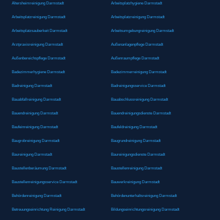
Altersheimreinigung Darmstadt
Arbeitsplatzhygiene Darmstadt
Arbeitsplatzreinigung Darmstadt
Arbeitsplatzreinigung Darmstadt
Arbeitsplatzsauberkeit Darmstadt
Arbeitsumgebungreinigung Darmstadt
Arztpraxisreinigung Darmstadt
Außenanlagenpflege Darmstadt
Außenbereichspflege Darmstadt
Außenraumpflege Darmstadt
Badezimmerhygiene Darmstadt
Badezimmerreinigung Darmstadt
Badreinigung Darmstadt
Badreinigungsservice Darmstadt
Bauabfallreinigung Darmstadt
Bauabschlussreinigung Darmstadt
Bauendreinigung Darmstadt
Bauendreinigungsdienste Darmstadt
Baufeinreinigung Darmstadt
Baufeldreinigung Darmstadt
Baugrobreinigung Darmstadt
Baugrundreinigung Darmstadt
Baureinigung Darmstadt
Baureinigungsdienste Darmstadt
Baustellenberäumung Darmstadt
Baustellenreinigung Darmstadt
Baustellenreinigungsservice Darmstadt
Bauwerkreinigung Darmstadt
Behördenreinigung Darmstadt
Behördenunterhaltsreinigung Darmstadt
Betreuungseinrichtung Reinigung Darmstadt
Bildungseinrichtungsreinigung Darmstadt