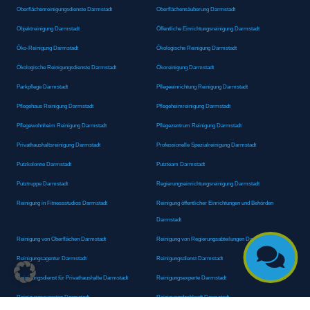
Oberflächenreinigungsdienste Darmstadt
Oberflächensäuberung Darmstadt
Objektreinigung Darmstadt
Öffentliche Einrichtungsreinigung Darmstadt
Öko-Reinigung Darmstadt
Ökologische Reinigung Darmstadt
Ökologische Reinigungsdienste Darmstadt
Ökoreinigung Darmstadt
Parkpflege Darmstadt
Pflegeeinrichtung Reinigung Darmstadt
Pflegehaus Reinigung Darmstadt
Pflegeheimreinigung Darmstadt
Pflegewohnheim Reinigung Darmstadt
Pflegezentrum Reinigung Darmstadt
Privathaushaltsreinigung Darmstadt
Professionelle Spezialreinigung Darmstadt
Putzkolonne Darmstadt
Putzteam Darmstadt
Putztruppe Darmstadt
Regierungseinrichtungsreinigung Darmstadt
Reinigung in Fitnessstudios Darmstadt
Reinigung öffentlicher Einrichtungen und Behörden
Darmstadt
Reinigung von Oberflächen Darmstadt
Reinigung von Regierungsabteilungen Darmstadt

Reinigungsagentur Darmstadt
Reinigungsdienst Darmstadt
Reinigungsdienst für Privathaushalte Darmstadt
Reinigungsexperte Darmstadt
Reinigungsexperten Darmstadt
Reinigungsfachkraft Darmstadt