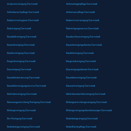
Arztpraxisreinigung Darmstadt
Außenanlagenpflege Darmstadt
Außenbereichspflege Darmstadt
Außenraumpflege Darmstadt
Badezimmerhygiene Darmstadt
Badezimmerreinigung Darmstadt
Badreinigung Darmstadt
Badreinigungsservice Darmstadt
Bauabfallreinigung Darmstadt
Bauabschlussreinigung Darmstadt
Bauendreinigung Darmstadt
Bauendreinigungsdienste Darmstadt
Baufeinreinigung Darmstadt
Baufeldreinigung Darmstadt
Baugrobreinigung Darmstadt
Baugrundreinigung Darmstadt
Baureinigung Darmstadt
Baureinigungsdienste Darmstadt
Baustellenberäumung Darmstadt
Baustellenreinigung Darmstadt
Baustellenreinigungsservice Darmstadt
Bauwerkreinigung Darmstadt
Behördenreinigung Darmstadt
Behördenunterhaltsreinigung Darmstadt
Betreuungseinrichtung Reinigung Darmstadt
Bildungseinrichtungsreinigung Darmstadt
Bildungsreinigung Darmstadt
Bildungsreinigungsdienstleistungen Darmstadt
Bio-Reinigung Darmstadt
Bodenbelagreinigung Darmstadt
Bodenbelagsreinigung Darmstadt
Bodenflächenpflege Darmstadt