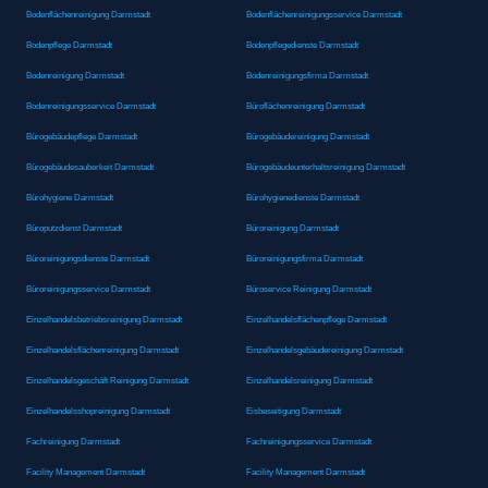
Bodenflächenreinigung Darmstadt
Bodenflächenreinigungsservice Darmstadt
Bodenpflege Darmstadt
Bodenpflegedienste Darmstadt
Bodenreinigung Darmstadt
Bodenreinigungsfirma Darmstadt
Bodenreinigungsservice Darmstadt
Büroflächenreinigung Darmstadt
Bürogebäudepflege Darmstadt
Bürogebäudereinigung Darmstadt
Bürogebäudesauberkeit Darmstadt
Bürogebäudeunterhaltsreinigung Darmstadt
Bürohygiene Darmstadt
Bürohygienedienste Darmstadt
Büroputzdienst Darmstadt
Büroreinigung Darmstadt
Büroreinigungsdienste Darmstadt
Büroreinigungsfirma Darmstadt
Büroreinigungsservice Darmstadt
Büroservice Reinigung Darmstadt
Einzelhandelsbetriebsreinigung Darmstadt
Einzelhandelsflächenpflege Darmstadt
Einzelhandelsflächenreinigung Darmstadt
Einzelhandelsgebäudereinigung Darmstadt
Einzelhandelsgeschäft Reinigung Darmstadt
Einzelhandelsreinigung Darmstadt
Einzelhandelsshopreinigung Darmstadt
Eisbeseitigung Darmstadt
Fachreinigung Darmstadt
Fachreinigungsservice Darmstadt
Facility Management Darmstadt
Facility Management Darmstadt