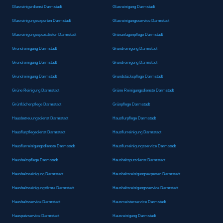
Glasreinigerdienst Darmstadt
Glasreinigung Darmstadt
Glasreinigungsexperten Darmstadt
Glasreinigungsservice Darmstadt
Glasreinigungsspezialisten Darmstadt
Grünanlagenpflege Darmstadt
Grundreinigung Darmstadt
Grundreinigung Darmstadt
Grundreinigung Darmstadt
Grundreinigung Darmstadt
Grundreinigung Darmstadt
Grundstückspflege Darmstadt
Grüne Reinigung Darmstadt
Grüne Reinigungsdienste Darmstadt
Grünflächenpflege Darmstadt
Grünpflege Darmstadt
Hausbetreuungsdienst Darmstadt
Hausflurpflege Darmstadt
Hausflurpflegedienst Darmstadt
Hausflurreinigung Darmstadt
Hausflurreinigungsdienste Darmstadt
Hausflurreinigungsservice Darmstadt
Haushaltspflege Darmstadt
Haushaltsputzdienst Darmstadt
Haushaltsreinigung Darmstadt
Haushaltsreinigungsexperten Darmstadt
Haushaltsreinigungsfirma Darmstadt
Haushaltsreinigungsservice Darmstadt
Haushaltsservice Darmstadt
Hausmeisterservice Darmstadt
Hausputzservice Darmstadt
Hausreinigung Darmstadt