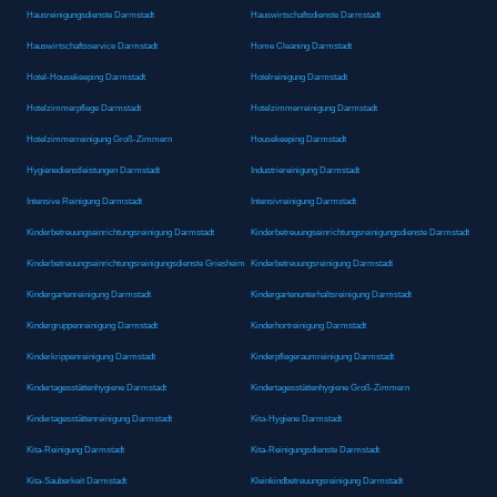
Hausreinigungsdienste Darmstadt
Hauswirtschaftsdienste Darmstadt
Hauswirtschaftsservice Darmstadt
Home Cleaning Darmstadt
Hotel-Housekeeping Darmstadt
Hotelreinigung Darmstadt
Hotelzimmerpflege Darmstadt
Hotelzimmerreinigung Darmstadt
Hotelzimmerreinigung Groß-Zimmern
Housekeeping Darmstadt
Hygienedienstleistungen Darmstadt
Industriereinigung Darmstadt
Intensive Reinigung Darmstadt
Intensivreinigung Darmstadt
Kinderbetreuungseinrichtungsreinigung Darmstadt
Kinderbetreuungseinrichtungsreinigungsdienste Darmstadt
Kinderbetreuungseinrichtungsreinigungsdienste Griesheim
Kinderbetreuungsreinigung Darmstadt
Kindergartenreinigung Darmstadt
Kindergartenunterhaltsreinigung Darmstadt
Kindergruppenreinigung Darmstadt
Kinderhortreinigung Darmstadt
Kinderkrippenreinigung Darmstadt
Kinderpflegeraumreinigung Darmstadt
Kindertagesstättenhygiene Darmstadt
Kindertagesstättenhygiene Groß-Zimmern
Kindertagesstättenreinigung Darmstadt
Kita-Hygiene Darmstadt
Kita-Reinigung Darmstadt
Kita-Reinigungsdienste Darmstadt
Kita-Sauberkeit Darmstadt
Kleinkindbetreuungsreinigung Darmstadt