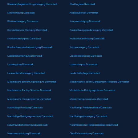
Kleinkindpflegeeinrichtungsreinigung Darmstadt
Klinikhygiene Darmstadt
Klinikreinigung Darmstadt
Kliniksauberkeit Darmstadt
Klinikumreinigung Darmstadt
Komplettreinigung Darmstadt
Komplettservice Reinigung Darmstadt
Krankenhausgebäudereinigung Darmstadt
Krankenhaushygiene Darmstadt
Krankenhausreinigung Darmstadt
Krankenhausunterhaltsreinigung Darmstadt
Krippenreinigung Darmstadt
Ladenflächenreinigung Darmstadt
Ladenfrontreinigung Darmstadt
Ladenhygiene Darmstadt
Ladenreinigung Darmstadt
Ladenunterhaltsreinigung Darmstadt
Landschaftspflege Darmstadt
Medizinische Einrichtungsreinigung Darmstadt
Medizinische Facility Management Reinigung Darmstadt
Medizinische Facility Services Darmstadt
Medizinische Reinigungsdienste Darmstadt
Medizinische Reinigungsfirma Darmstadt
Medizinreinigungsservice Darmstadt
Nachhaltige Reinigung Darmstadt
Nachhaltige Reinigungsfirma Darmstadt
Nachhaltige Reinigungsservices Darmstadt
Nachhaltigkeitsreinigung Darmstadt
Naturfreundliche Reinigung Darmstadt
Naturfreundliche Reinigungsdienste Darmstadt
Neubauendreinigung Darmstadt
Oberflächenreinigung Darmstadt