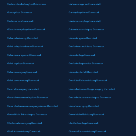
Garteninstandhaltung Groß-Zimmern
Gartenmanagement Darmstadt
Gartenpflege Darmstadt
Gartenpflegedienst Darmstadt
Gartenservice Darmstadt
Gästezimmerpflege Darmstadt
Gästezimmerpflegedienst Darmstadt
Gästezimmerreinigung Darmstadt
Gebäudebetreuung Darmstadt
Gebäudehygiene Darmstadt
Gebäudehygienedienste Darmstadt
Gebäudeinstandhaltung Darmstadt
Gebäudemanagement Darmstadt
Gebäudepflege Darmstadt
Gebäudepflege Darmstadt
Gebäudepflegeservice Darmstadt
Gebäudereinigung Darmstadt
Gebäudeunterhalt Darmstadt
Gebäudeverwaltung Darmstadt
Geschäftsflächenreinigung Darmstadt
Geschäftsreinigung Darmstadt
Gesundheitseinrichtungsreinigung Darmstadt
Gesundheitszentrumhygiene Darmstadt
Gesundheitszentrumreinigung Darmstadt
Gesundheitszentrumreinigungsdienste Darmstadt
Gewerbereinigung Darmstadt
Gewerbliche Büroreinigung Darmstadt
Gewerbliche Reinigung Darmstadt
Glasfassadenreinigung Darmstadt
Glasflächenpflege Darmstadt
Glasflächenreinigung Darmstadt
Glasoberflächenreinigung Darmstadt