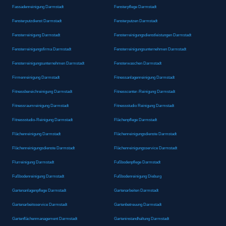
Fassadenreinigung Darmstadt
Fensterpflege Darmstadt
Fensterputzdienst Darmstadt
Fensterputzen Darmstadt
Fensterreinigung Darmstadt
Fensterreinigungsdienstleistungen Darmstadt
Fensterreinigungsfirma Darmstadt
Fensterreinigungsunternehmen Darmstadt
Fensterreinigungsunternehmen Darmstadt
Fensterwaschen Darmstadt
Firmenreinigung Darmstadt
Fitnessanlagenreinigung Darmstadt
Fitnessbereichreinigung Darmstadt
Fitnesscenter-Reinigung Darmstadt
Fitnessraumreinigung Darmstadt
Fitnessstudio Reinigung Darmstadt
Fitnessstudio-Reinigung Darmstadt
Flächenpflege Darmstadt
Flächenreinigung Darmstadt
Flächenreinigungsdienste Darmstadt
Flächenreinigungsdienste Darmstadt
Flächenreinigungsservice Darmstadt
Flurreinigung Darmstadt
Fußbodenpflege Darmstadt
Fußbodenreinigung Darmstadt
Fußbodenreinigung Dieburg
Gartenanlagenpflege Darmstadt
Gartenarbeiten Darmstadt
Gartenarbeitsservice Darmstadt
Gartenbetreuung Darmstadt
Gartenflächenmanagement Darmstadt
Garteninstandhaltung Darmstadt