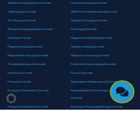
Oberflächenreinigungsdienste Darmstadt
Oberflächensäuberung Darmstadt
Objektreinigung Darmstadt
Öffentliche Einrichtungsreinigung Darmstadt
Öko-Reinigung Darmstadt
Ökologische Reinigung Darmstadt
Ökologische Reinigungsdienste Darmstadt
Ökoreinigung Darmstadt
Parkpflege Darmstadt
Pflegeeinrichtung Reinigung Darmstadt
Pflegehaus Reinigung Darmstadt
Pflegeheimreinigung Darmstadt
Pflegewohnheim Reinigung Darmstadt
Pflegezentrum Reinigung Darmstadt
Privathaushaltsreinigung Darmstadt
Professionelle Spezialreinigung Darmstadt
Putzkolonne Darmstadt
Putzteam Darmstadt
Putztruppe Darmstadt
Regierungseinrichtungsreinigung Darmstadt

Reinigung in Fitnessstudios Darmstadt
Reinigung öffentlicher Einrichtungen und Behörden
Darmstadt
Reinigung von Oberflächen Darmstadt
Reinigung von Regierungsabteilungen Darmstadt
Reinigungsagentur Darmstadt
Reinigungsdienst Darmstadt
Reinigungsdienst für Privathaushalte Darmstadt
Reinigungsexperte Darmstadt
Reinigungsexperten Darmstadt
Reinigungsfachkraft Darmstadt