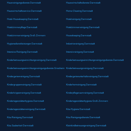
Hausreinigungsdienste Darmstadt
Hauswirtschaftsdienste Darmstadt
Hauswirtschaftsservice Darmstadt
Home Cleaning Darmstadt
Hotel-Housekeeping Darmstadt
Hotelreinigung Darmstadt
Hotelzimmerpflege Darmstadt
Hotelzimmerreinigung Darmstadt
Hotelzimmerreinigung Groß-Zimmern
Housekeeping Darmstadt
Hygienedienstleistungen Darmstadt
Industriereinigung Darmstadt
Intensive Reinigung Darmstadt
Intensivreinigung Darmstadt
Kinderbetreuungseinrichtungsreinigung Darmstadt
Kinderbetreuungseinrichtungsreinigungsdienste Darmstadt
Kinderbetreuungseinrichtungsreinigungsdienste Griesheim
Kinderbetreuungsreinigung Darmstadt
Kindergartenreinigung Darmstadt
Kindergartenunterhaltsreinigung Darmstadt
Kindergruppenreinigung Darmstadt
Kinderhortreinigung Darmstadt
Kinderkrippenreinigung Darmstadt
Kinderpflegeraumreinigung Darmstadt
Kindertagesstättenhygiene Darmstadt
Kindertagesstättenhygiene Groß-Zimmern
Kindertagesstättenreinigung Darmstadt
Kita-Hygiene Darmstadt
Kita-Reinigung Darmstadt
Kita-Reinigungsdienste Darmstadt
Kita-Sauberkeit Darmstadt
Kleinkindbetreuungsreinigung Darmstadt