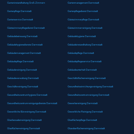
Garteninstandhaltung Groß-Zimmern
Gartenmanagement Darmstadt
Gartenpflege Darmstadt
Gartenpflegedienst Darmstadt
Gartenservice Darmstadt
Gästezimmerpflege Darmstadt
Gästezimmerpflegedienst Darmstadt
Gästezimmerreinigung Darmstadt
Gebäudebetreuung Darmstadt
Gebäudehygiene Darmstadt
Gebäudehygienedienste Darmstadt
Gebäudeinstandhaltung Darmstadt
Gebäudemanagement Darmstadt
Gebäudepflege Darmstadt
Gebäudepflege Darmstadt
Gebäudepflegeservice Darmstadt
Gebäudereinigung Darmstadt
Gebäudeunterhalt Darmstadt
Gebäudeverwaltung Darmstadt
Geschäftsflächenreinigung Darmstadt
Geschäftsreinigung Darmstadt
Gesundheitseinrichtungsreinigung Darmstadt
Gesundheitszentrumhygiene Darmstadt
Gesundheitszentrumreinigung Darmstadt
Gesundheitszentrumreinigungsdienste Darmstadt
Gewerbereinigung Darmstadt
Gewerbliche Büroreinigung Darmstadt
Gewerbliche Reinigung Darmstadt
Glasfassadenreinigung Darmstadt
Glasflächenpflege Darmstadt
Glasflächenreinigung Darmstadt
Glasoberflächenreinigung Darmstadt