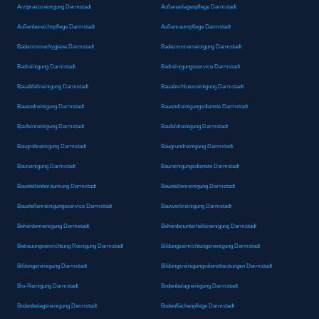
Arztpraxisreinigung Darmstadt
Außenanlagenpflege Darmstadt
Außenbereichspflege Darmstadt
Außenraumpflege Darmstadt
Badezimmerhygiene Darmstadt
Badezimmerreinigung Darmstadt
Badreinigung Darmstadt
Badreinigungsservice Darmstadt
Bauabfallreinigung Darmstadt
Bauabschlussreinigung Darmstadt
Bauendreinigung Darmstadt
Bauendreinigungsdienste Darmstadt
Baufeinreinigung Darmstadt
Baufeldreinigung Darmstadt
Baugrobreinigung Darmstadt
Baugrundreinigung Darmstadt
Baureinigung Darmstadt
Baureinigungsdienste Darmstadt
Baustellenberäumung Darmstadt
Baustellenreinigung Darmstadt
Baustellenreinigungsservice Darmstadt
Bauwerkreinigung Darmstadt
Behördenreinigung Darmstadt
Behördenunterhaltsreinigung Darmstadt
Betreuungseinrichtung Reinigung Darmstadt
Bildungseinrichtungsreinigung Darmstadt
Bildungsreinigung Darmstadt
Bildungsreinigungsdienstleistungen Darmstadt
Bio-Reinigung Darmstadt
Bodenbelagreinigung Darmstadt
Bodenbelagsreinigung Darmstadt
Bodenflächenpflege Darmstadt