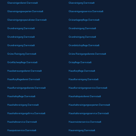
Glasreinigerdienst Darmstadt
Glasreinigung Darmstadt
Glasreinigungsexperten Darmstadt
Glasreinigungsservice Darmstadt
Glasreinigungsspezialisten Darmstadt
Grünanlagenpflege Darmstadt
Grundreinigung Darmstadt
Grundreinigung Darmstadt
Grundreinigung Darmstadt
Grundreinigung Darmstadt
Grundreinigung Darmstadt
Grundstückspflege Darmstadt
Grüne Reinigung Darmstadt
Grüne Reinigungsdienste Darmstadt
Grünflächenpflege Darmstadt
Grünpflege Darmstadt
Hausbetreuungsdienst Darmstadt
Hausflurpflege Darmstadt
Hausflurpflegedienst Darmstadt
Hausflurreinigung Darmstadt
Hausflurreinigungsdienste Darmstadt
Hausflurreinigungsservice Darmstadt
Haushaltspflege Darmstadt
Haushaltsputzdienst Darmstadt
Haushaltsreinigung Darmstadt
Haushaltsreinigungsexperten Darmstadt
Haushaltsreinigungsfirma Darmstadt
Haushaltsreinigungsservice Darmstadt
Haushaltsservice Darmstadt
Hausmeisterservice Darmstadt
Hausputzservice Darmstadt
Hausreinigung Darmstadt