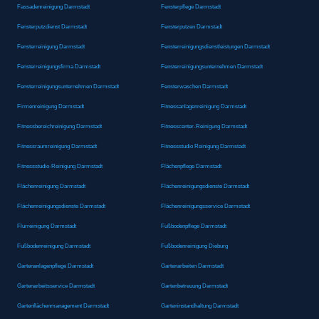
Fassadenreinigung Darmstadt
Fensterpflege Darmstadt
Fensterputzdienst Darmstadt
Fensterputzen Darmstadt
Fensterreinigung Darmstadt
Fensterreinigungsdienstleistungen Darmstadt
Fensterreinigungsfirma Darmstadt
Fensterreinigungsunternehmen Darmstadt
Fensterreinigungsunternehmen Darmstadt
Fensterwaschen Darmstadt
Firmenreinigung Darmstadt
Fitnessanlagenreinigung Darmstadt
Fitnessbereichreinigung Darmstadt
Fitnesscenter-Reinigung Darmstadt
Fitnessraumreinigung Darmstadt
Fitnessstudio Reinigung Darmstadt
Fitnessstudio-Reinigung Darmstadt
Flächenpflege Darmstadt
Flächenreinigung Darmstadt
Flächenreinigungsdienste Darmstadt
Flächenreinigungsdienste Darmstadt
Flächenreinigungsservice Darmstadt
Flurreinigung Darmstadt
Fußbodenpflege Darmstadt
Fußbodenreinigung Darmstadt
Fußbodenreinigung Dieburg
Gartenanlagenpflege Darmstadt
Gartenarbeiten Darmstadt
Gartenarbeitsservice Darmstadt
Gartenbetreuung Darmstadt
Gartenflächenmanagement Darmstadt
Garteninstandhaltung Darmstadt