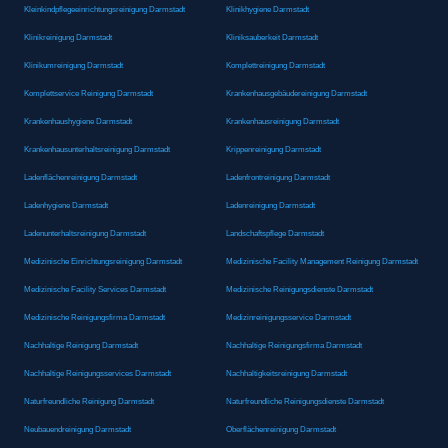
Kleinkindpflegeeinrichtungsreinigung Darmstadt
Klinikhygiene Darmstadt
Klinikreinigung Darmstadt
Kliniksauberkeit Darmstadt
Klinikumreinigung Darmstadt
Komplettreinigung Darmstadt
Komplettservice Reinigung Darmstadt
Krankenhausgebäudereinigung Darmstadt
Krankenhaushygiene Darmstadt
Krankenhausreinigung Darmstadt
Krankenhausunterhaltsreinigung Darmstadt
Krippenreinigung Darmstadt
Ladenflächenreinigung Darmstadt
Ladenfrontreinigung Darmstadt
Ladenhygiene Darmstadt
Ladenreinigung Darmstadt
Ladenunterhaltsreinigung Darmstadt
Landschaftspflege Darmstadt
Medizinische Einrichtungsreinigung Darmstadt
Medizinische Facility Management Reinigung Darmstadt
Medizinische Facility Services Darmstadt
Medizinische Reinigungsdienste Darmstadt
Medizinische Reinigungsfirma Darmstadt
Medizinreinigungsservice Darmstadt
Nachhaltige Reinigung Darmstadt
Nachhaltige Reinigungsfirma Darmstadt
Nachhaltige Reinigungsservices Darmstadt
Nachhaltigkeitsreinigung Darmstadt
Naturfreundliche Reinigung Darmstadt
Naturfreundliche Reinigungsdienste Darmstadt
Neubauendreinigung Darmstadt
Oberflächenreinigung Darmstadt