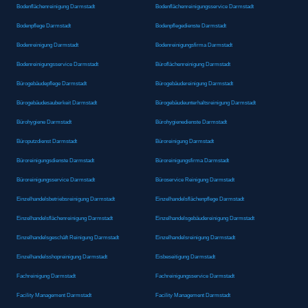
Bodenflächenreinigung Darmstadt
Bodenflächenreinigungsservice Darmstadt
Bodenpflege Darmstadt
Bodenpflegedienste Darmstadt
Bodenreinigung Darmstadt
Bodenreinigungsfirma Darmstadt
Bodenreinigungsservice Darmstadt
Büroflächenreinigung Darmstadt
Bürogebäudepflege Darmstadt
Bürogebäudereinigung Darmstadt
Bürogebäudesauberkeit Darmstadt
Bürogebäudeunterhaltsreinigung Darmstadt
Bürohygiene Darmstadt
Bürohygienedienste Darmstadt
Büroputzdienst Darmstadt
Büroreinigung Darmstadt
Büroreinigungsdienste Darmstadt
Büroreinigungsfirma Darmstadt
Büroreinigungsservice Darmstadt
Büroservice Reinigung Darmstadt
Einzelhandelsbetriebsreinigung Darmstadt
Einzelhandelsflächenpflege Darmstadt
Einzelhandelsflächenreinigung Darmstadt
Einzelhandelsgebäudereinigung Darmstadt
Einzelhandelsgeschäft Reinigung Darmstadt
Einzelhandelsreinigung Darmstadt
Einzelhandelsshopreinigung Darmstadt
Eisbeseitigung Darmstadt
Fachreinigung Darmstadt
Fachreinigungsservice Darmstadt
Facility Management Darmstadt
Facility Management Darmstadt