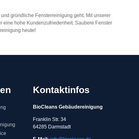
und gründliche Fensterreinigung geht. Mit unserer
r eine hohe Kundenzufriedenheit. Saubere Fenster
reinigung heute!
gen
Kontaktinfos
BioCleans Gebäudereinigung
ung
Franklin Str. 34
inigung
64285 Darmstadt
ice