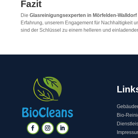
Fazit
Die
Glasreinigungsexperten in Mörfelden-Walldorf
Erfahrung, unserem Engagement für Nachhaltigkeit u
sind der Schlüssel zu einem helleren und einladender
Link
Gebäuder
Bio-Rein
Dienstlei
Impressu