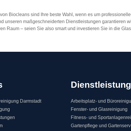
von Biocleans sind Ihre beste Wahl, wenn es um professionelle 
nd unseren maßgeschneiderten Dienstleistungen garantieren wi
en Raum – seien Sie also smart und investieren Sie in die Glas
s
Dienstleistun
einigung Darmstadt
Arbeitsplatz- und Büroreinig
igung
Fenster- und Glasreinigung
stungen
Fitness- und Sportanlagenre
m
Gartenpflege und Gartenserv