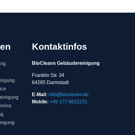
gen
Kontaktinfos
BioCleans Gebäudereinigung
ung
Franklin Str. 34
inigung
64285 Darmstadt
ice
E-Mail:
info@biocleans.de
einigung
Mobile:
+49 177 8622231
rvice
ng
inigung