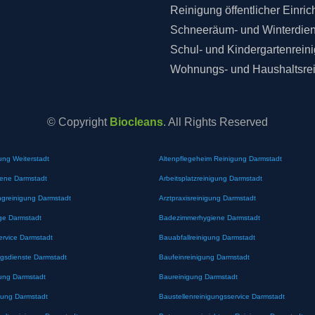
Reinigung öffentlicher Einri
Schneeräum- und Winterdien
Schul- und Kindergartenrein
Wohnungs- und Haushaltsre
© Copyright
Biocleans
. All Rights Reserved
ung Weiterstadt
Altenpflegeheim Reinigung Darmstadt
iene Darmstadt
Arbeitsplatzreinigung Darmstadt
greinigung Darmstadt
Arztpraxisreinigung Darmstadt
ge Darmstadt
Badezimmerhygiene Darmstadt
ervice Darmstadt
Bauabfallreinigung Darmstadt
gsdienste Darmstadt
Baufeinreinigung Darmstadt
ung Darmstadt
Baureinigung Darmstadt
gung Darmstadt
Baustellenreinigungsservice Darmstadt