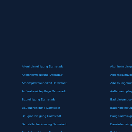
Altenheimreinigung Darmstadt
Altenheimreinig
Altersheimreinigung Darmstadt
Arbeitsplatzhyg
Arbeitsplatzsauberkeit Darmstadt
Arbeitsumgebun
Außenbereichspflege Darmstadt
Außenraumpfle
Badreinigung Darmstadt
Badreinigungss
Bauendreinigung Darmstadt
Bauendreinigun
Baugrobreinigung Darmstadt
Baugrundreinig
Baustellenberäumung Darmstadt
Baustellenreini