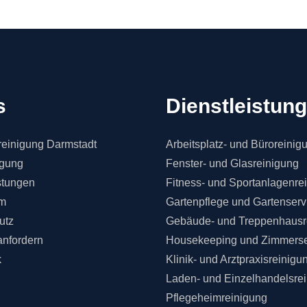
s
Dienstleistun
einigung Darmstadt
Arbeitsplatz- und Büroreinig
igung
Fenster- und Glasreinigung
stungen
Fitness- und Sportanlagenre
m
Gartenpflege und Gartenserv
utz
Gebäude- und Treppenhausr
anfordern
Housekeeping und Zimmerse
k
Klinik- und Arztpraxisreinigu
Laden- und Einzelhandelsre
Pflegeheimreinigung