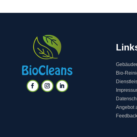
Link
Gebäuder
Bio-Rein
Dienstlei
Impressu
Datensch
Angebot 
Feedbac