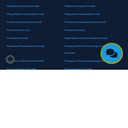
Pflegehaus Reinigung Darmstadt
Pflegeheimreinigung Darmstadt
Pflegewohnheim Reinigung Darmstadt
Pflegezentrum Reinigung Darmstadt
Privathaushaltsreinigung Darmstadt
Professionelle Spezialreinigung Darmstadt
Putzkolonne Darmstadt
Putzteam Darmstadt
Putztruppe Darmstadt
Regierungseinrichtungsreinigung Darmstadt
Reinigung in Fitnessstudios Darmstadt
Reinigung öffentlicher Einrichtungen und Behörden

Darmstadt
Reinigung von Oberflächen Darmstadt
Reinigung von Regierungsabteilungen Darmstadt
Reinigungsagentur Darmstadt
Reinigungsdienst Darmstadt
Reinigungsdienst für Privathaushalte Darmstadt
Reinigungsexperte Darmstadt
Reinigungsexperten Darmstadt
Reinigungsfachkraft Darmstadt
Reinigungsfachmann/-frau Darmstadt
Reinigungsfirma Darmstadt
Reinigungskraft Darmstadt
Reinigungskraft Darmstadt
Reinigungspersonal Darmstadt
Reinigungsservice Darmstadt
Reinigungsservice für Oberflächen Darmstadt
Reinigungsspezialdienstleister Darmstadt
Reinigungsspezialist Darmstadt
Reinigungsteam Darmstadt