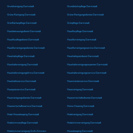
Grundreinigung Darmstadt
Grundstückspflege Darmstadt
Grüne Reinigung Darmstadt
Grüne Reinigungsdienste Darmstadt
Grünflächenpflege Darmstadt
Grünpflege Darmstadt
Hausbetreuungsdienst Darmstadt
Hausflurpflege Darmstadt
Hausflurpflegedienst Darmstadt
Hausflurreinigung Darmstadt
Hausflurreinigungsdienste Darmstadt
Hausflurreinigungsservice Darmstadt
Haushaltspflege Darmstadt
Haushaltsputzdienst Darmstadt
Haushaltsreinigung Darmstadt
Haushaltsreinigungsexperten Darmstadt
Haushaltsreinigungsfirma Darmstadt
Haushaltsreinigungsservice Darmstadt
Haushaltsservice Darmstadt
Hausmeisterservice Darmstadt
Hausputzservice Darmstadt
Hausreinigung Darmstadt
Hausreinigungsdienste Darmstadt
Hauswirtschaftsdienste Darmstadt
Hauswirtschaftsservice Darmstadt
Home Cleaning Darmstadt
Hotel-Housekeeping Darmstadt
Hotelreinigung Darmstadt
Hotelzimmerpflege Darmstadt
Hotelzimmerreinigung Darmstadt
Hotelzimmerreinigung Groß-Zimmern
Housekeeping Darmstadt