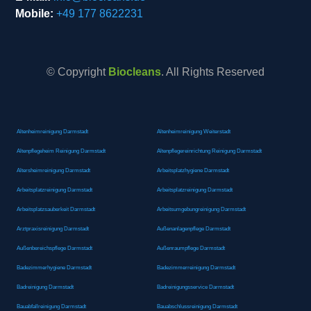
Mobile:
+49 177 8622231
© Copyright
Biocleans
. All Rights Reserved
Altenheimreinigung Darmstadt
Altenheimreinigung Weiterstadt
Altenpflegeheim Reinigung Darmstadt
Altenpflegereinrichtung Reinigung Darmstadt
Altersheimreinigung Darmstadt
Arbeitsplatzhygiene Darmstadt
Arbeitsplatzreinigung Darmstadt
Arbeitsplatzreinigung Darmstadt
Arbeitsplatzsauberkeit Darmstadt
Arbeitsumgebungreinigung Darmstadt
Arztpraxisreinigung Darmstadt
Außenanlagenpflege Darmstadt
Außenbereichspflege Darmstadt
Außenraumpflege Darmstadt
Badezimmerhygiene Darmstadt
Badezimmerreinigung Darmstadt
Badreinigung Darmstadt
Badreinigungsservice Darmstadt
Bauabfallreinigung Darmstadt
Bauabschlussreinigung Darmstadt