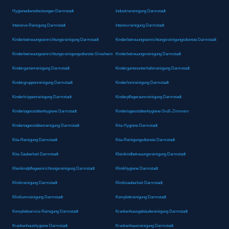
Hygienedienstleistungen Darmstadt
Industriereinigung Darmstadt
Intensive Reinigung Darmstadt
Intensivreinigung Darmstadt
Kinderbetreuungseinrichtungsreinigung Darmstadt
Kinderbetreuungseinrichtungsreinigungsdienste Darmstadt
Kinderbetreuungseinrichtungsreinigungsdienste Griesheim
Kinderbetreuungsreinigung Darmstadt
Kindergartenreinigung Darmstadt
Kindergartenunterhaltsreinigung Darmstadt
Kindergruppenreinigung Darmstadt
Kinderhortreinigung Darmstadt
Kinderkrippenreinigung Darmstadt
Kinderpflegeraumreinigung Darmstadt
Kindertagesstättenhygiene Darmstadt
Kindertagesstättenhygiene Groß-Zimmern
Kindertagesstättenreinigung Darmstadt
Kita-Hygiene Darmstadt
Kita-Reinigung Darmstadt
Kita-Reinigungsdienste Darmstadt
Kita-Sauberkeit Darmstadt
Kleinkindbetreuungsreinigung Darmstadt
Kleinkindpflegeeinrichtungsreinigung Darmstadt
Klinikhygiene Darmstadt
Klinikreinigung Darmstadt
Kliniksauberkeit Darmstadt
Klinikumreinigung Darmstadt
Komplettreinigung Darmstadt
Komplettservice Reinigung Darmstadt
Krankenhausgebäudereinigung Darmstadt
Krankenhaushygiene Darmstadt
Krankenhausreinigung Darmstadt