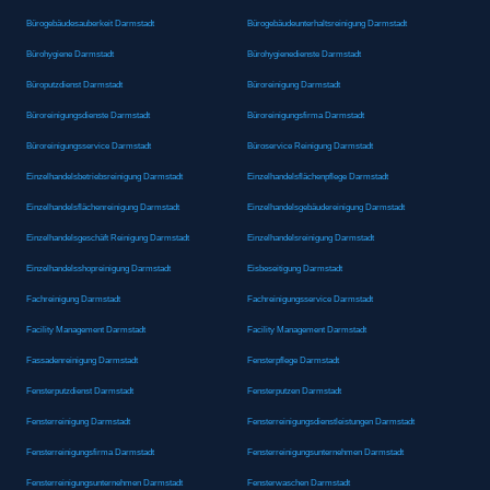
Bürogebäudesauberkeit Darmstadt
Bürogebäudeunterhaltsreinigung Darmstadt
Bürohygiene Darmstadt
Bürohygienedienste Darmstadt
Büroputzdienst Darmstadt
Büroreinigung Darmstadt
Büroreinigungsdienste Darmstadt
Büroreinigungsfirma Darmstadt
Büroreinigungsservice Darmstadt
Büroservice Reinigung Darmstadt
Einzelhandelsbetriebsreinigung Darmstadt
Einzelhandelsflächenpflege Darmstadt
Einzelhandelsflächenreinigung Darmstadt
Einzelhandelsgebäudereinigung Darmstadt
Einzelhandelsgeschäft Reinigung Darmstadt
Einzelhandelsreinigung Darmstadt
Einzelhandelsshopreinigung Darmstadt
Eisbeseitigung Darmstadt
Fachreinigung Darmstadt
Fachreinigungsservice Darmstadt
Facility Management Darmstadt
Facility Management Darmstadt
Fassadenreinigung Darmstadt
Fensterpflege Darmstadt
Fensterputzdienst Darmstadt
Fensterputzen Darmstadt
Fensterreinigung Darmstadt
Fensterreinigungsdienstleistungen Darmstadt
Fensterreinigungsfirma Darmstadt
Fensterreinigungsunternehmen Darmstadt
Fensterreinigungsunternehmen Darmstadt
Fensterwaschen Darmstadt