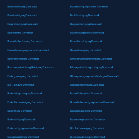
Bauendreinigung Darmstadt
Bauendreinigungsdienste Darmstadt
Baufeinreinigung Darmstadt
Baufeldreinigung Darmstadt
Baugrobreinigung Darmstadt
Baugrundreinigung Darmstadt
Baureinigung Darmstadt
Baureinigungsdienste Darmstadt
Baustellenberäumung Darmstadt
Baustellenreinigung Darmstadt
Baustellenreinigungsservice Darmstadt
Bauwerkreinigung Darmstadt
Behördenreinigung Darmstadt
Behördenunterhaltsreinigung Darmstadt
Betreuungseinrichtung Reinigung Darmstadt
Bildungseinrichtungsreinigung Darmstadt
Bildungsreinigung Darmstadt
Bildungsreinigungsdienstleistungen Darmstadt
Bio-Reinigung Darmstadt
Bodenbelagreinigung Darmstadt
Bodenbelagsreinigung Darmstadt
Bodenflächenpflege Darmstadt
Bodenflächenreinigung Darmstadt
Bodenflächenreinigungsservice Darmstadt
Bodenpflege Darmstadt
Bodenpflegedienste Darmstadt
Bodenreinigung Darmstadt
Bodenreinigungsfirma Darmstadt
Bodenreinigungsservice Darmstadt
Büroflächenreinigung Darmstadt
Bürogebäudepflege Darmstadt
Bürogebäudereinigung Darmstadt