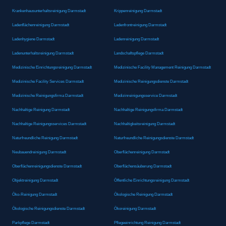
Krankenhausunterhaltsreinigung Darmstadt
Krippenreinigung Darmstadt
Ladenflächenreinigung Darmstadt
Ladenfrontreinigung Darmstadt
Ladenhygiene Darmstadt
Ladenreinigung Darmstadt
Ladenunterhaltsreinigung Darmstadt
Landschaftspflege Darmstadt
Medizinische Einrichtungsreinigung Darmstadt
Medizinische Facility Management Reinigung Darmstadt
Medizinische Facility Services Darmstadt
Medizinische Reinigungsdienste Darmstadt
Medizinische Reinigungsfirma Darmstadt
Medizinreinigungsservice Darmstadt
Nachhaltige Reinigung Darmstadt
Nachhaltige Reinigungsfirma Darmstadt
Nachhaltige Reinigungsservices Darmstadt
Nachhaltigkeitsreinigung Darmstadt
Naturfreundliche Reinigung Darmstadt
Naturfreundliche Reinigungsdienste Darmstadt
Neubauendreinigung Darmstadt
Oberflächenreinigung Darmstadt
Oberflächenreinigungsdienste Darmstadt
Oberflächensäuberung Darmstadt
Objektreinigung Darmstadt
Öffentliche Einrichtungsreinigung Darmstadt
Öko-Reinigung Darmstadt
Ökologische Reinigung Darmstadt
Ökologische Reinigungsdienste Darmstadt
Ökoreinigung Darmstadt
Parkpflege Darmstadt
Pflegeeinrichtung Reinigung Darmstadt