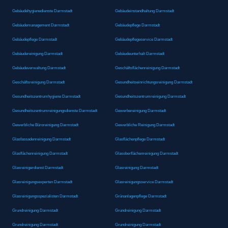
Gebäudehygienedienste Darmstadt
Gebäudeinstandhaltung Darmstadt
Gebäudemanagement Darmstadt
Gebäudepflege Darmstadt
Gebäudepflege Darmstadt
Gebäudepflegeservice Darmstadt
Gebäudereinigung Darmstadt
Gebäudeunterhalt Darmstadt
Gebäudeverwaltung Darmstadt
Geschäftsflächenreinigung Darmstadt
Geschäftsreinigung Darmstadt
Gesundheitseinrichtungsreinigung Darmstadt
Gesundheitszentrumhygiene Darmstadt
Gesundheitszentrumreinigung Darmstadt
Gesundheitszentrumreinigungsdienste Darmstadt
Gewerbereinigung Darmstadt
Gewerbliche Büroreinigung Darmstadt
Gewerbliche Reinigung Darmstadt
Glasfassadenreinigung Darmstadt
Glasflächenpflege Darmstadt
Glasflächenreinigung Darmstadt
Glasoberflächenreinigung Darmstadt
Glasreinigerdienst Darmstadt
Glasreinigung Darmstadt
Glasreinigungsexperten Darmstadt
Glasreinigungsservice Darmstadt
Glasreinigungsspezialisten Darmstadt
Grünanlagenpflege Darmstadt
Grundreinigung Darmstadt
Grundreinigung Darmstadt
Grundreinigung Darmstadt
Grundreinigung Darmstadt