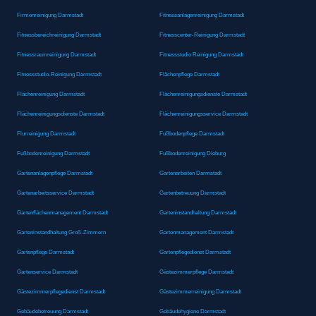
Firmenreinigung Darmstadt
Fitnessanlagenreinigung Darmstadt
Fitnessbereichreinigung Darmstadt
Fitnesscenter-Reinigung Darmstadt
Fitnessraumreinigung Darmstadt
Fitnessstudio Reinigung Darmstadt
Fitnessstudio-Reinigung Darmstadt
Flächenpflege Darmstadt
Flächenreinigung Darmstadt
Flächenreinigungsdienste Darmstadt
Flächenreinigungsdienste Darmstadt
Flächenreinigungsservice Darmstadt
Flurreinigung Darmstadt
Fußbodenpflege Darmstadt
Fußbodenreinigung Darmstadt
Fußbodenreinigung Dieburg
Gartenanlagenpflege Darmstadt
Gartenarbeiten Darmstadt
Gartenarbeitsservice Darmstadt
Gartenbetreuung Darmstadt
Gartenflächenmanagement Darmstadt
Garteninstandhaltung Darmstadt
Garteninstandhaltung Groß-Zimmern
Gartenmanagement Darmstadt
Gartenpflege Darmstadt
Gartenpflegedienst Darmstadt
Gartenservice Darmstadt
Gästezimmerpflege Darmstadt
Gästezimmerpflegedienst Darmstadt
Gästezimmerreinigung Darmstadt
Gebäudebetreuung Darmstadt
Gebäudehygiene Darmstadt