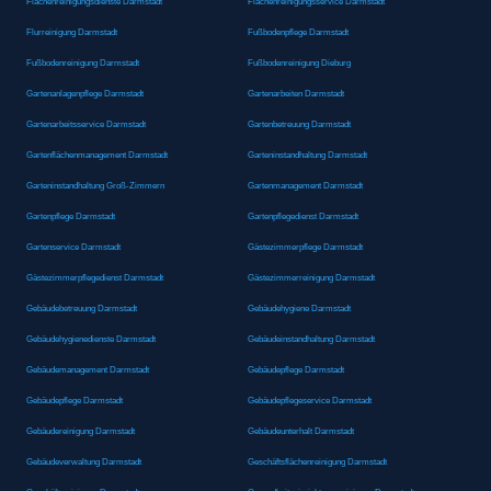
Flächenreinigungsdienste Darmstadt
Flächenreinigungsservice Darmstadt
Flurreinigung Darmstadt
Fußbodenpflege Darmstadt
Fußbodenreinigung Darmstadt
Fußbodenreinigung Dieburg
Gartenanlagenpflege Darmstadt
Gartenarbeiten Darmstadt
Gartenarbeitsservice Darmstadt
Gartenbetreuung Darmstadt
Gartenflächenmanagement Darmstadt
Garteninstandhaltung Darmstadt
Garteninstandhaltung Groß-Zimmern
Gartenmanagement Darmstadt
Gartenpflege Darmstadt
Gartenpflegedienst Darmstadt
Gartenservice Darmstadt
Gästezimmerpflege Darmstadt
Gästezimmerpflegedienst Darmstadt
Gästezimmerreinigung Darmstadt
Gebäudebetreuung Darmstadt
Gebäudehygiene Darmstadt
Gebäudehygienedienste Darmstadt
Gebäudeinstandhaltung Darmstadt
Gebäudemanagement Darmstadt
Gebäudepflege Darmstadt
Gebäudepflege Darmstadt
Gebäudepflegeservice Darmstadt
Gebäudereinigung Darmstadt
Gebäudeunterhalt Darmstadt
Gebäudeverwaltung Darmstadt
Geschäftsflächenreinigung Darmstadt