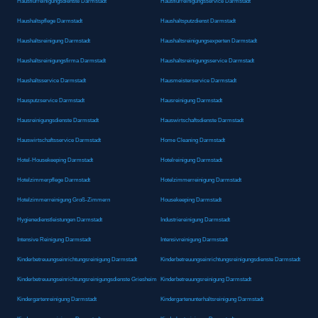
Hausflurreinigungsdienste Darmstadt
Hausflurreinigungsservice Darmstadt
Haushaltspflege Darmstadt
Haushaltsputzdienst Darmstadt
Haushaltsreinigung Darmstadt
Haushaltsreinigungsexperten Darmstadt
Haushaltsreinigungsfirma Darmstadt
Haushaltsreinigungsservice Darmstadt
Haushaltsservice Darmstadt
Hausmeisterservice Darmstadt
Hausputzservice Darmstadt
Hausreinigung Darmstadt
Hausreinigungsdienste Darmstadt
Hauswirtschaftsdienste Darmstadt
Hauswirtschaftsservice Darmstadt
Home Cleaning Darmstadt
Hotel-Housekeeping Darmstadt
Hotelreinigung Darmstadt
Hotelzimmerpflege Darmstadt
Hotelzimmerreinigung Darmstadt
Hotelzimmerreinigung Groß-Zimmern
Housekeeping Darmstadt
Hygienedienstleistungen Darmstadt
Industriereinigung Darmstadt
Intensive Reinigung Darmstadt
Intensivreinigung Darmstadt
Kinderbetreuungseinrichtungsreinigung Darmstadt
Kinderbetreuungseinrichtungsreinigungsdienste Darmstadt
Kinderbetreuungseinrichtungsreinigungsdienste Griesheim
Kinderbetreuungsreinigung Darmstadt
Kindergartenreinigung Darmstadt
Kindergartenunterhaltsreinigung Darmstadt