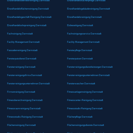
Einzelhandelsbetriebsreinigung Darmstadt
Einzelhandelsflächenpflege Darmstadt
Einzelhandelsflächenreinigung Darmstadt
Einzelhandelsgebäudereinigung Darmstadt
Einzelhandelsgeschäft Reinigung Darmstadt
Einzelhandelsreinigung Darmstadt
Einzelhandelsshopreinigung Darmstadt
Eisbeseitigung Darmstadt
Fachreinigung Darmstadt
Fachreinigungsservice Darmstadt
Facility Management Darmstadt
Facility Management Darmstadt
Fassadenreinigung Darmstadt
Fensterpflege Darmstadt
Fensterputzdienst Darmstadt
Fensterputzen Darmstadt
Fensterreinigung Darmstadt
Fensterreinigungsdienstleistungen Darmstadt
Fensterreinigungsfirma Darmstadt
Fensterreinigungsunternehmen Darmstadt
Fensterreinigungsunternehmen Darmstadt
Fensterwaschen Darmstadt
Firmenreinigung Darmstadt
Fitnessanlagenreinigung Darmstadt
Fitnessbereichreinigung Darmstadt
Fitnesscenter-Reinigung Darmstadt
Fitnessraumreinigung Darmstadt
Fitnessstudio Reinigung Darmstadt
Fitnessstudio-Reinigung Darmstadt
Flächenpflege Darmstadt
Flächenreinigung Darmstadt
Flächenreinigungsdienste Darmstadt