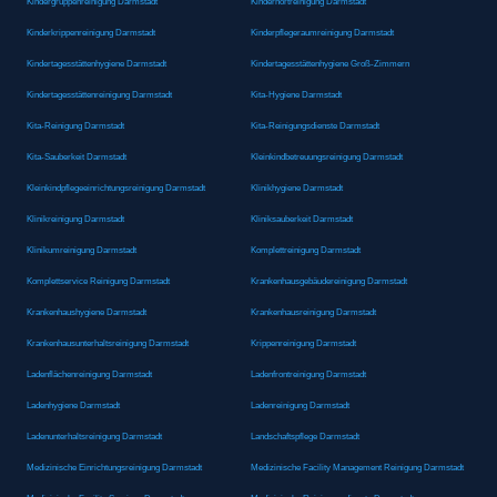
Kindergruppenreinigung Darmstadt
Kinderhortreinigung Darmstadt
Kinderkrippenreinigung Darmstadt
Kinderpflegeraumreinigung Darmstadt
Kindertagesstättenhygiene Darmstadt
Kindertagesstättenhygiene Groß-Zimmern
Kindertagesstättenreinigung Darmstadt
Kita-Hygiene Darmstadt
Kita-Reinigung Darmstadt
Kita-Reinigungsdienste Darmstadt
Kita-Sauberkeit Darmstadt
Kleinkindbetreuungsreinigung Darmstadt
Kleinkindpflegeeinrichtungsreinigung Darmstadt
Klinikhygiene Darmstadt
Klinikreinigung Darmstadt
Kliniksauberkeit Darmstadt
Klinikumreinigung Darmstadt
Komplettreinigung Darmstadt
Komplettservice Reinigung Darmstadt
Krankenhausgebäudereinigung Darmstadt
Krankenhaushygiene Darmstadt
Krankenhausreinigung Darmstadt
Krankenhausunterhaltsreinigung Darmstadt
Krippenreinigung Darmstadt
Ladenflächenreinigung Darmstadt
Ladenfrontreinigung Darmstadt
Ladenhygiene Darmstadt
Ladenreinigung Darmstadt
Ladenunterhaltsreinigung Darmstadt
Landschaftspflege Darmstadt
Medizinische Einrichtungsreinigung Darmstadt
Medizinische Facility Management Reinigung Darmstadt