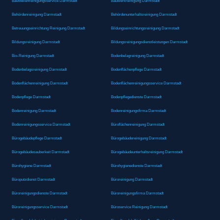
Baustellenreinigungsservice Darmstadt
Bauwerkreinigung Darmstadt
Behördenreinigung Darmstadt
Behördenunterhaltsreinigung Darmstadt
Betreuungseinrichtung Reinigung Darmstadt
Bildungseinrichtungsreinigung Darmstadt
Bildungsreinigung Darmstadt
Bildungsreinigungsdienstleistungen Darmstadt
Bio-Reinigung Darmstadt
Bodenbelagreinigung Darmstadt
Bodenbelagsreinigung Darmstadt
Bodenflächenpflege Darmstadt
Bodenflächenreinigung Darmstadt
Bodenflächenreinigungsservice Darmstadt
Bodenpflege Darmstadt
Bodenpflegedienste Darmstadt
Bodenreinigung Darmstadt
Bodenreinigungsfirma Darmstadt
Bodenreinigungsservice Darmstadt
Büroflächenreinigung Darmstadt
Bürogebäudepflege Darmstadt
Bürogebäudereinigung Darmstadt
Bürogebäudesauberkeit Darmstadt
Bürogebäudeunterhaltsreinigung Darmstadt
Bürohygiene Darmstadt
Bürohygienedienste Darmstadt
Büroputzdienst Darmstadt
Büroreinigung Darmstadt
Büroreinigungsdienste Darmstadt
Büroreinigungsfirma Darmstadt
Büroreinigungsservice Darmstadt
Büroservice Reinigung Darmstadt