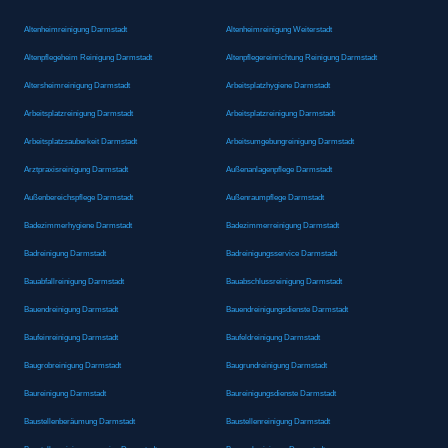
Altenheimreinigung Darmstadt
Altenheimreinigung Weiterstadt
Altenpflegeheim Reinigung Darmstadt
Altenpflegereinrichtung Reinigung Darmstadt
Altersheimreinigung Darmstadt
Arbeitsplatzhygiene Darmstadt
Arbeitsplatzreinigung Darmstadt
Arbeitsplatzreinigung Darmstadt
Arbeitsplatzsauberkeit Darmstadt
Arbeitsumgebungreinigung Darmstadt
Arztpraxisreinigung Darmstadt
Außenanlagenpflege Darmstadt
Außenbereichspflege Darmstadt
Außenraumpflege Darmstadt
Badezimmerhygiene Darmstadt
Badezimmerreinigung Darmstadt
Badreinigung Darmstadt
Badreinigungsservice Darmstadt
Bauabfallreinigung Darmstadt
Bauabschlussreinigung Darmstadt
Bauendreinigung Darmstadt
Bauendreinigungsdienste Darmstadt
Baufeinreinigung Darmstadt
Baufeldreinigung Darmstadt
Baugrobreinigung Darmstadt
Baugrundreinigung Darmstadt
Baureinigung Darmstadt
Baureinigungsdienste Darmstadt
Baustellenberäumung Darmstadt
Baustellenreinigung Darmstadt