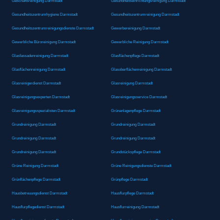
Geschäftsreinigung Darmstadt
Gesundheitseinrichtungsreinigung Darmstadt
Gesundheitszentrumhygiene Darmstadt
Gesundheitszentrumreinigung Darmstadt
Gesundheitszentrumreinigungsdienste Darmstadt
Gewerbereinigung Darmstadt
Gewerbliche Büroreinigung Darmstadt
Gewerbliche Reinigung Darmstadt
Glasfassadenreinigung Darmstadt
Glasflächenpflege Darmstadt
Glasflächenreinigung Darmstadt
Glasoberflächenreinigung Darmstadt
Glasreinigerdienst Darmstadt
Glasreinigung Darmstadt
Glasreinigungsexperten Darmstadt
Glasreinigungsservice Darmstadt
Glasreinigungsspezialisten Darmstadt
Grünanlagenpflege Darmstadt
Grundreinigung Darmstadt
Grundreinigung Darmstadt
Grundreinigung Darmstadt
Grundreinigung Darmstadt
Grundreinigung Darmstadt
Grundstückspflege Darmstadt
Grüne Reinigung Darmstadt
Grüne Reinigungsdienste Darmstadt
Grünflächenpflege Darmstadt
Grünpflege Darmstadt
Hausbetreuungsdienst Darmstadt
Hausflurpflege Darmstadt
Hausflurpflegedienst Darmstadt
Hausflurreinigung Darmstadt