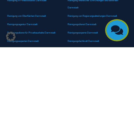
Reinigung in Fitnessstudios Darmstadt
Reinigung öffentlicher Einrichtungen und Behörden
Darmstadt
Reinigung von Oberflächen Darmstadt
Reinigung von Regierungsabteilungen Darmstadt
Reinigungsagentur Darmstadt
Reinigungsdienst Darmstadt

Reinigungsdienst für Privathaushalte Darmstadt
Reinigungsexperte Darmstadt
Reinigungsexperten Darmstadt
Reinigungsfachkraft Darmstadt
Reinigungsfachmann/-frau Darmstadt
Reinigungsfirma Darmstadt
Reinigungskraft Darmstadt
Reinigungskraft Darmstadt
Reinigungspersonal Darmstadt
Reinigungsservice Darmstadt
Reinigungsservice für Oberflächen Darmstadt
Reinigungsspezialdienstleister Darmstadt
Reinigungsspezialist Darmstadt
Reinigungsteam Darmstadt
Reinigungstruppe Darmstadt
Reinigungsunternehmen Darmstadt
Rundumreinigung Darmstadt
Sanitäranlagenreinigung Darmstadt
Sanitärhygiene Darmstadt
Sanitärreinigung Darmstadt
Sanitärreinigung Groß-Umstadt
Sanitärreinigungsdienste Darmstadt
Sanitärreinigungsservice Darmstadt
Sauberkeitsservice Darmstadt
Sauberkeitsservice Darmstadt
Sauberkeitsspezialdienstleister Darmstadt