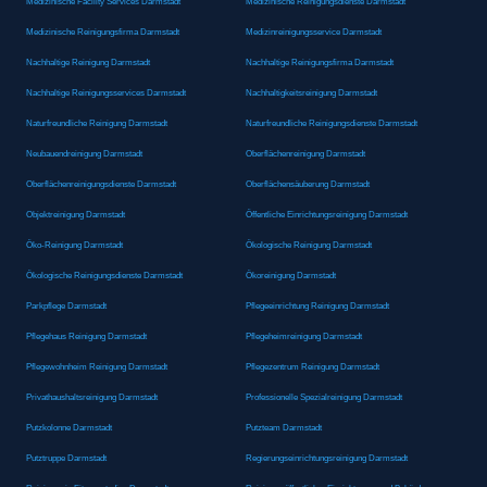
Medizinische Facility Services Darmstadt
Medizinische Reinigungsdienste Darmstadt
Medizinische Reinigungsfirma Darmstadt
Medizinreinigungsservice Darmstadt
Nachhaltige Reinigung Darmstadt
Nachhaltige Reinigungsfirma Darmstadt
Nachhaltige Reinigungsservices Darmstadt
Nachhaltigkeitsreinigung Darmstadt
Naturfreundliche Reinigung Darmstadt
Naturfreundliche Reinigungsdienste Darmstadt
Neubauendreinigung Darmstadt
Oberflächenreinigung Darmstadt
Oberflächenreinigungsdienste Darmstadt
Oberflächensäuberung Darmstadt
Objektreinigung Darmstadt
Öffentliche Einrichtungsreinigung Darmstadt
Öko-Reinigung Darmstadt
Ökologische Reinigung Darmstadt
Ökologische Reinigungsdienste Darmstadt
Ökoreinigung Darmstadt
Parkpflege Darmstadt
Pflegeeinrichtung Reinigung Darmstadt
Pflegehaus Reinigung Darmstadt
Pflegeheimreinigung Darmstadt
Pflegewohnheim Reinigung Darmstadt
Pflegezentrum Reinigung Darmstadt
Privathaushaltsreinigung Darmstadt
Professionelle Spezialreinigung Darmstadt
Putzkolonne Darmstadt
Putzteam Darmstadt
Putztruppe Darmstadt
Regierungseinrichtungsreinigung Darmstadt