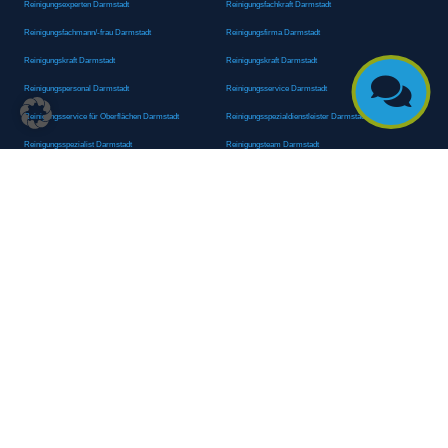
Reinigungsexperten Darmstadt
Reinigungsfachkraft Darmstadt
Reinigungsfachmann/-frau Darmstadt
Reinigungsfirma Darmstadt
Reinigungskraft Darmstadt
Reinigungskraft Darmstadt

Reinigungspersonal Darmstadt
Reinigungsservice Darmstadt
Reinigungsservice für Oberflächen Darmstadt
Reinigungsspezialdienstleister Darmstadt
Reinigungsspezialist Darmstadt
Reinigungsteam Darmstadt
Reinigungstruppe Darmstadt
Reinigungsunternehmen Darmstadt
Rundumreinigung Darmstadt
Sanitäranlagenreinigung Darmstadt
Sanitärhygiene Darmstadt
Sanitärreinigung Darmstadt
Sanitärreinigung Groß-Umstadt
Sanitärreinigungsdienste Darmstadt
Sanitärreinigungsservice Darmstadt
Sauberkeitsservice Darmstadt
Sauberkeitsservice Darmstadt
Sauberkeitsspezialdienstleister Darmstadt
Sauberkeitsspezialist Darmstadt
Scheibenreinigung Darmstadt
Schneepflugdienst Darmstadt
Schneeräumarbeiten Darmstadt
Schneeräumdienst Darmstadt
Schneeräumfirma Darmstadt
Schneeräumteam Darmstadt
Schneeräumung Darmstadt