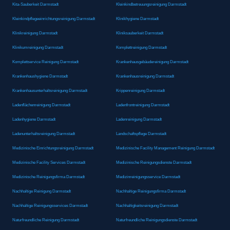
Kita-Sauberkeit Darmstadt
Kleinkindbetreuungsreinigung Darmstadt
Kleinkindpflegeeinrichtungsreinigung Darmstadt
Klinikhygiene Darmstadt
Klinikreinigung Darmstadt
Kliniksauberkeit Darmstadt
Klinikumreinigung Darmstadt
Komplettreinigung Darmstadt
Komplettservice Reinigung Darmstadt
Krankenhausgebäudereinigung Darmstadt
Krankenhaushygiene Darmstadt
Krankenhausreinigung Darmstadt
Krankenhausunterhaltsreinigung Darmstadt
Krippenreinigung Darmstadt
Ladenflächenreinigung Darmstadt
Ladenfrontreinigung Darmstadt
Ladenhygiene Darmstadt
Ladenreinigung Darmstadt
Ladenunterhaltsreinigung Darmstadt
Landschaftspflege Darmstadt
Medizinische Einrichtungsreinigung Darmstadt
Medizinische Facility Management Reinigung Darmstadt
Medizinische Facility Services Darmstadt
Medizinische Reinigungsdienste Darmstadt
Medizinische Reinigungsfirma Darmstadt
Medizinreinigungsservice Darmstadt
Nachhaltige Reinigung Darmstadt
Nachhaltige Reinigungsfirma Darmstadt
Nachhaltige Reinigungsservices Darmstadt
Nachhaltigkeitsreinigung Darmstadt
Naturfreundliche Reinigung Darmstadt
Naturfreundliche Reinigungsdienste Darmstadt