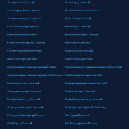
Hausputzservice Darmstadt
Hausreinigung Darmstadt
Hausreinigungsdienste Darmstadt
Hauswirtschaftsdienste Darmstadt
Hauswirtschaftsservice Darmstadt
Home Cleaning Darmstadt
Hotel-Housekeeping Darmstadt
Hotelreinigung Darmstadt
Hotelzimmerpflege Darmstadt
Hotelzimmerreinigung Darmstadt
Hotelzimmerreinigung Groß-Zimmern
Housekeeping Darmstadt
Hygienedienstleistungen Darmstadt
Industriereinigung Darmstadt
Intensive Reinigung Darmstadt
Intensivreinigung Darmstadt
Kinderbetreuungseinrichtungsreinigung Darmstadt
Kinderbetreuungseinrichtungsreinigungsdienste Darmstadt
Kinderbetreuungseinrichtungsreinigungsdienste Griesheim
Kinderbetreuungsreinigung Darmstadt
Kindergartenreinigung Darmstadt
Kindergartenunterhaltsreinigung Darmstadt
Kindergruppenreinigung Darmstadt
Kinderhortreinigung Darmstadt
Kinderkrippenreinigung Darmstadt
Kinderpflegeraumreinigung Darmstadt
Kindertagesstättenhygiene Darmstadt
Kindertagesstättenhygiene Groß-Zimmern
Kindertagesstättenreinigung Darmstadt
Kita-Hygiene Darmstadt
Kita-Reinigung Darmstadt
Kita-Reinigungsdienste Darmstadt