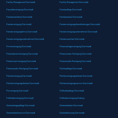
Facility Management Darmstadt
Facility Management Darmstadt
Fassadenreinigung Darmstadt
Fensterpflege Darmstadt
Fensterputzdienst Darmstadt
Fensterputzen Darmstadt
Fensterreinigung Darmstadt
Fensterreinigungsdienstleistungen Darmstadt
Fensterreinigungsfirma Darmstadt
Fensterreinigungsunternehmen Darmstadt
Fensterreinigungsunternehmen Darmstadt
Fensterwaschen Darmstadt
Firmenreinigung Darmstadt
Fitnessanlagenreinigung Darmstadt
Fitnessbereichreinigung Darmstadt
Fitnesscenter-Reinigung Darmstadt
Fitnessraumreinigung Darmstadt
Fitnessstudio Reinigung Darmstadt
Fitnessstudio-Reinigung Darmstadt
Flächenpflege Darmstadt
Flächenreinigung Darmstadt
Flächenreinigungsdienste Darmstadt
Flächenreinigungsdienste Darmstadt
Flächenreinigungsservice Darmstadt
Flurreinigung Darmstadt
Fußbodenpflege Darmstadt
Fußbodenreinigung Darmstadt
Fußbodenreinigung Dieburg
Gartenanlagenpflege Darmstadt
Gartenarbeiten Darmstadt
Gartenarbeitsservice Darmstadt
Gartenbetreuung Darmstadt