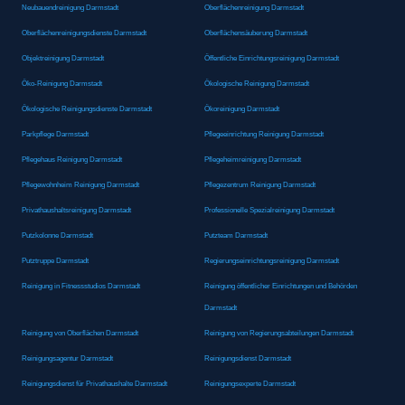
Neubauendreinigung Darmstadt
Oberflächenreinigung Darmstadt
Oberflächenreinigungsdienste Darmstadt
Oberflächensäuberung Darmstadt
Objektreinigung Darmstadt
Öffentliche Einrichtungsreinigung Darmstadt
Öko-Reinigung Darmstadt
Ökologische Reinigung Darmstadt
Ökologische Reinigungsdienste Darmstadt
Ökoreinigung Darmstadt
Parkpflege Darmstadt
Pflegeeinrichtung Reinigung Darmstadt
Pflegehaus Reinigung Darmstadt
Pflegeheimreinigung Darmstadt
Pflegewohnheim Reinigung Darmstadt
Pflegezentrum Reinigung Darmstadt
Privathaushaltsreinigung Darmstadt
Professionelle Spezialreinigung Darmstadt
Putzkolonne Darmstadt
Putzteam Darmstadt
Putztruppe Darmstadt
Regierungseinrichtungsreinigung Darmstadt
Reinigung in Fitnessstudios Darmstadt
Reinigung öffentlicher Einrichtungen und Behörden
Darmstadt
Reinigung von Oberflächen Darmstadt
Reinigung von Regierungsabteilungen Darmstadt
Reinigungsagentur Darmstadt
Reinigungsdienst Darmstadt
Reinigungsdienst für Privathaushalte Darmstadt
Reinigungsexperte Darmstadt