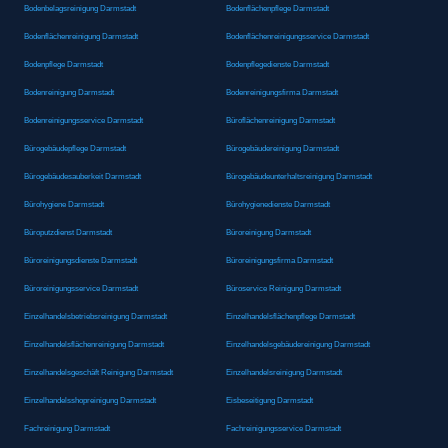
Bodenbelagsreinigung Darmstadt
Bodenflächenpflege Darmstadt
Bodenflächenreinigung Darmstadt
Bodenflächenreinigungsservice Darmstadt
Bodenpflege Darmstadt
Bodenpflegedienste Darmstadt
Bodenreinigung Darmstadt
Bodenreinigungsfirma Darmstadt
Bodenreinigungsservice Darmstadt
Büroflächenreinigung Darmstadt
Bürogebäudepflege Darmstadt
Bürogebäudereinigung Darmstadt
Bürogebäudesauberkeit Darmstadt
Bürogebäudeunterhaltsreinigung Darmstadt
Bürohygiene Darmstadt
Bürohygienedienste Darmstadt
Büroputzdienst Darmstadt
Büroreinigung Darmstadt
Büroreinigungsdienste Darmstadt
Büroreinigungsfirma Darmstadt
Büroreinigungsservice Darmstadt
Büroservice Reinigung Darmstadt
Einzelhandelsbetriebsreinigung Darmstadt
Einzelhandelsflächenpflege Darmstadt
Einzelhandelsflächenreinigung Darmstadt
Einzelhandelsgebäudereinigung Darmstadt
Einzelhandelsgeschäft Reinigung Darmstadt
Einzelhandelsreinigung Darmstadt
Einzelhandelsshopreinigung Darmstadt
Eisbeseitigung Darmstadt
Fachreinigung Darmstadt
Fachreinigungsservice Darmstadt