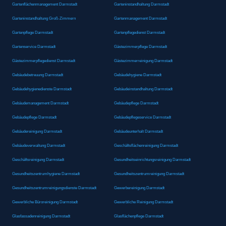
Gartenflächenmanagement Darmstadt
Garteninstandhaltung Darmstadt
Garteninstandhaltung Groß-Zimmern
Gartenmanagement Darmstadt
Gartenpflege Darmstadt
Gartenpflegedienst Darmstadt
Gartenservice Darmstadt
Gästezimmerpflege Darmstadt
Gästezimmerpflegedienst Darmstadt
Gästezimmerreinigung Darmstadt
Gebäudebetreuung Darmstadt
Gebäudehygiene Darmstadt
Gebäudehygienedienste Darmstadt
Gebäudeinstandhaltung Darmstadt
Gebäudemanagement Darmstadt
Gebäudepflege Darmstadt
Gebäudepflege Darmstadt
Gebäudepflegeservice Darmstadt
Gebäudereinigung Darmstadt
Gebäudeunterhalt Darmstadt
Gebäudeverwaltung Darmstadt
Geschäftsflächenreinigung Darmstadt
Geschäftsreinigung Darmstadt
Gesundheitseinrichtungsreinigung Darmstadt
Gesundheitszentrumhygiene Darmstadt
Gesundheitszentrumreinigung Darmstadt
Gesundheitszentrumreinigungsdienste Darmstadt
Gewerbereinigung Darmstadt
Gewerbliche Büroreinigung Darmstadt
Gewerbliche Reinigung Darmstadt
Glasfassadenreinigung Darmstadt
Glasflächenpflege Darmstadt