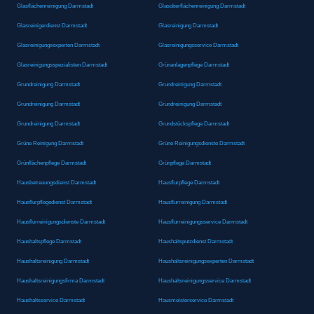
Glasflächenreinigung Darmstadt
Glasoberflächenreinigung Darmstadt
Glasreinigerdienst Darmstadt
Glasreinigung Darmstadt
Glasreinigungsexperten Darmstadt
Glasreinigungsservice Darmstadt
Glasreinigungsspezialisten Darmstadt
Grünanlagenpflege Darmstadt
Grundreinigung Darmstadt
Grundreinigung Darmstadt
Grundreinigung Darmstadt
Grundreinigung Darmstadt
Grundreinigung Darmstadt
Grundstückspflege Darmstadt
Grüne Reinigung Darmstadt
Grüne Reinigungsdienste Darmstadt
Grünflächenpflege Darmstadt
Grünpflege Darmstadt
Hausbetreuungsdienst Darmstadt
Hausflurpflege Darmstadt
Hausflurpflegedienst Darmstadt
Hausflurreinigung Darmstadt
Hausflurreinigungsdienste Darmstadt
Hausflurreinigungsservice Darmstadt
Haushaltspflege Darmstadt
Haushaltsputzdienst Darmstadt
Haushaltsreinigung Darmstadt
Haushaltsreinigungsexperten Darmstadt
Haushaltsreinigungsfirma Darmstadt
Haushaltsreinigungsservice Darmstadt
Haushaltsservice Darmstadt
Hausmeisterservice Darmstadt