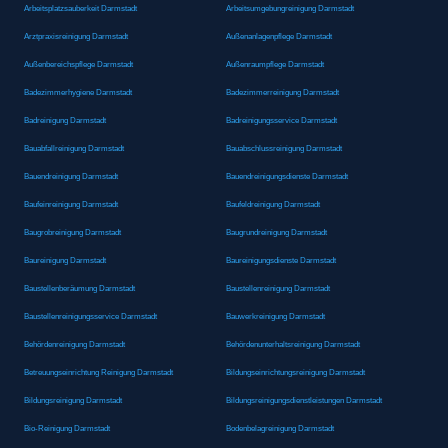
Arbeitsplatzsauberkeit Darmstadt
Arbeitsumgebungreinigung Darmstadt
Arztpraxisreinigung Darmstadt
Außenanlagenpflege Darmstadt
Außenbereichspflege Darmstadt
Außenraumpflege Darmstadt
Badezimmerhygiene Darmstadt
Badezimmerreinigung Darmstadt
Badreinigung Darmstadt
Badreinigungsservice Darmstadt
Bauabfallreinigung Darmstadt
Bauabschlussreinigung Darmstadt
Bauendreinigung Darmstadt
Bauendreinigungsdienste Darmstadt
Baufeinreinigung Darmstadt
Baufeldreinigung Darmstadt
Baugrobreinigung Darmstadt
Baugrundreinigung Darmstadt
Baureinigung Darmstadt
Baureinigungsdienste Darmstadt
Baustellenberäumung Darmstadt
Baustellenreinigung Darmstadt
Baustellenreinigungsservice Darmstadt
Bauwerkreinigung Darmstadt
Behördenreinigung Darmstadt
Behördenunterhaltsreinigung Darmstadt
Betreuungseinrichtung Reinigung Darmstadt
Bildungseinrichtungsreinigung Darmstadt
Bildungsreinigung Darmstadt
Bildungsreinigungsdienstleistungen Darmstadt
Bio-Reinigung Darmstadt
Bodenbelagreinigung Darmstadt