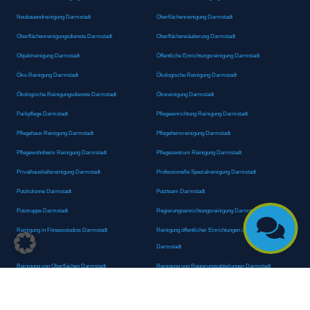
Neubauendreinigung Darmstadt
Oberflächenreinigung Darmstadt
Oberflächenreinigungsdienste Darmstadt
Oberflächensäuberung Darmstadt
Objektreinigung Darmstadt
Öffentliche Einrichtungsreinigung Darmstadt
Öko-Reinigung Darmstadt
Ökologische Reinigung Darmstadt
Ökologische Reinigungsdienste Darmstadt
Ökoreinigung Darmstadt
Parkpflege Darmstadt
Pflegeeinrichtung Reinigung Darmstadt
Pflegehaus Reinigung Darmstadt
Pflegeheimreinigung Darmstadt
Pflegewohnheim Reinigung Darmstadt
Pflegezentrum Reinigung Darmstadt
Privathaushaltsreinigung Darmstadt
Professionelle Spezialreinigung Darmstadt
Putzkolonne Darmstadt
Putzteam Darmstadt
Putztruppe Darmstadt
Regierungseinrichtungsreinigung Darmstadt

Reinigung in Fitnessstudios Darmstadt
Reinigung öffentlicher Einrichtungen und Behörden
Darmstadt
Reinigung von Oberflächen Darmstadt
Reinigung von Regierungsabteilungen Darmstadt
Reinigungsagentur Darmstadt
Reinigungsdienst Darmstadt
Reinigungsdienst für Privathaushalte Darmstadt
Reinigungsexperte Darmstadt