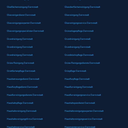
Glasflächenreinigung Darmstadt
Glasoberflächenreinigung Darmstadt
Glasreinigerdienst Darmstadt
Glasreinigung Darmstadt
Glasreinigungsexperten Darmstadt
Glasreinigungsservice Darmstadt
Glasreinigungsspezialisten Darmstadt
Grünanlagenpflege Darmstadt
Grundreinigung Darmstadt
Grundreinigung Darmstadt
Grundreinigung Darmstadt
Grundreinigung Darmstadt
Grundreinigung Darmstadt
Grundstückspflege Darmstadt
Grüne Reinigung Darmstadt
Grüne Reinigungsdienste Darmstadt
Grünflächenpflege Darmstadt
Grünpflege Darmstadt
Hausbetreuungsdienst Darmstadt
Hausflurpflege Darmstadt
Hausflurpflegedienst Darmstadt
Hausflurreinigung Darmstadt
Hausflurreinigungsdienste Darmstadt
Hausflurreinigungsservice Darmstadt
Haushaltspflege Darmstadt
Haushaltsputzdienst Darmstadt
Haushaltsreinigung Darmstadt
Haushaltsreinigungsexperten Darmstadt
Haushaltsreinigungsfirma Darmstadt
Haushaltsreinigungsservice Darmstadt
Haushaltsservice Darmstadt
Hausmeisterservice Darmstadt