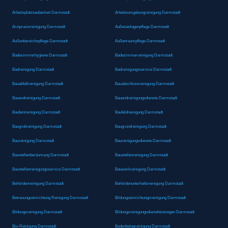
Arbeitsplatzsauberkeit Darmstadt
Arbeitsumgebungreinigung Darmstadt
Arztpraxisreinigung Darmstadt
Außenanlagenpflege Darmstadt
Außenbereichspflege Darmstadt
Außenraumpflege Darmstadt
Badezimmerhygiene Darmstadt
Badezimmerreinigung Darmstadt
Badreinigung Darmstadt
Badreinigungsservice Darmstadt
Bauabfallreinigung Darmstadt
Bauabschlussreinigung Darmstadt
Bauendreinigung Darmstadt
Bauendreinigungsdienste Darmstadt
Baufeinreinigung Darmstadt
Baufeldreinigung Darmstadt
Baugrobreinigung Darmstadt
Baugrundreinigung Darmstadt
Baureinigung Darmstadt
Baureinigungsdienste Darmstadt
Baustellenberäumung Darmstadt
Baustellenreinigung Darmstadt
Baustellenreinigungsservice Darmstadt
Bauwerkreinigung Darmstadt
Behördenreinigung Darmstadt
Behördenunterhaltsreinigung Darmstadt
Betreuungseinrichtung Reinigung Darmstadt
Bildungseinrichtungsreinigung Darmstadt
Bildungsreinigung Darmstadt
Bildungsreinigungsdienstleistungen Darmstadt
Bio-Reinigung Darmstadt
Bodenbelagreinigung Darmstadt