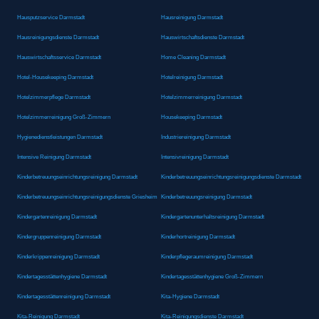
Hausputzservice Darmstadt
Hausreinigung Darmstadt
Hausreinigungsdienste Darmstadt
Hauswirtschaftsdienste Darmstadt
Hauswirtschaftsservice Darmstadt
Home Cleaning Darmstadt
Hotel-Housekeeping Darmstadt
Hotelreinigung Darmstadt
Hotelzimmerpflege Darmstadt
Hotelzimmerreinigung Darmstadt
Hotelzimmerreinigung Groß-Zimmern
Housekeeping Darmstadt
Hygienedienstleistungen Darmstadt
Industriereinigung Darmstadt
Intensive Reinigung Darmstadt
Intensivreinigung Darmstadt
Kinderbetreuungseinrichtungsreinigung Darmstadt
Kinderbetreuungseinrichtungsreinigungsdienste Darmstadt
Kinderbetreuungseinrichtungsreinigungsdienste Griesheim
Kinderbetreuungsreinigung Darmstadt
Kindergartenreinigung Darmstadt
Kindergartenunterhaltsreinigung Darmstadt
Kindergruppenreinigung Darmstadt
Kinderhortreinigung Darmstadt
Kinderkrippenreinigung Darmstadt
Kinderpflegeraumreinigung Darmstadt
Kindertagesstättenhygiene Darmstadt
Kindertagesstättenhygiene Groß-Zimmern
Kindertagesstättenreinigung Darmstadt
Kita-Hygiene Darmstadt
Kita-Reinigung Darmstadt
Kita-Reinigungsdienste Darmstadt