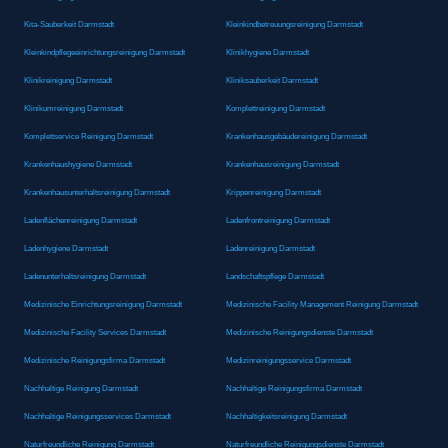
Kita-Sauberkeit Darmstadt
Kleinkindbetreuungsreinigung Darmstadt
Kleinkindpflegeeinrichtungsreinigung Darmstadt
Klinikhygiene Darmstadt
Klinikreinigung Darmstadt
Kliniksauberkeit Darmstadt
Klinikumreinigung Darmstadt
Komplettreinigung Darmstadt
Komplettservice Reinigung Darmstadt
Krankenhausgebäudereinigung Darmstadt
Krankenhaushygiene Darmstadt
Krankenhausreinigung Darmstadt
Krankenhausunterhaltsreinigung Darmstadt
Krippenreinigung Darmstadt
Ladenflächenreinigung Darmstadt
Ladenfrontreinigung Darmstadt
Ladenhygiene Darmstadt
Ladenreinigung Darmstadt
Ladenunterhaltsreinigung Darmstadt
Landschaftspflege Darmstadt
Medizinische Einrichtungsreinigung Darmstadt
Medizinische Facility Management Reinigung Darmstadt
Medizinische Facility Services Darmstadt
Medizinische Reinigungsdienste Darmstadt
Medizinische Reinigungsfirma Darmstadt
Medizinreinigungsservice Darmstadt
Nachhaltige Reinigung Darmstadt
Nachhaltige Reinigungsfirma Darmstadt
Nachhaltige Reinigungsservices Darmstadt
Nachhaltigkeitsreinigung Darmstadt
Naturfreundliche Reinigung Darmstadt
Naturfreundliche Reinigungsdienste Darmstadt