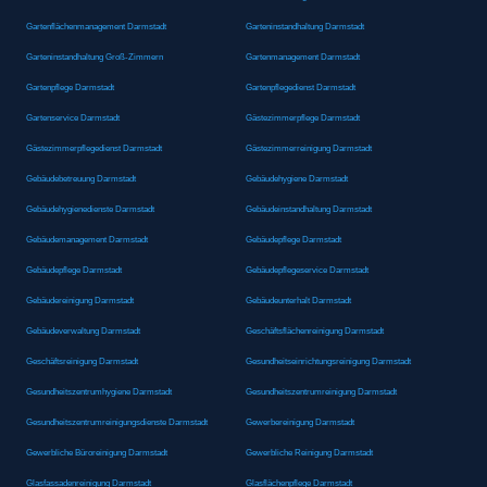
Gartenflächenmanagement Darmstadt
Garteninstandhaltung Darmstadt
Garteninstandhaltung Groß-Zimmern
Gartenmanagement Darmstadt
Gartenpflege Darmstadt
Gartenpflegedienst Darmstadt
Gartenservice Darmstadt
Gästezimmerpflege Darmstadt
Gästezimmerpflegedienst Darmstadt
Gästezimmerreinigung Darmstadt
Gebäudebetreuung Darmstadt
Gebäudehygiene Darmstadt
Gebäudehygienedienste Darmstadt
Gebäudeinstandhaltung Darmstadt
Gebäudemanagement Darmstadt
Gebäudepflege Darmstadt
Gebäudepflege Darmstadt
Gebäudepflegeservice Darmstadt
Gebäudereinigung Darmstadt
Gebäudeunterhalt Darmstadt
Gebäudeverwaltung Darmstadt
Geschäftsflächenreinigung Darmstadt
Geschäftsreinigung Darmstadt
Gesundheitseinrichtungsreinigung Darmstadt
Gesundheitszentrumhygiene Darmstadt
Gesundheitszentrumreinigung Darmstadt
Gesundheitszentrumreinigungsdienste Darmstadt
Gewerbereinigung Darmstadt
Gewerbliche Büroreinigung Darmstadt
Gewerbliche Reinigung Darmstadt
Glasfassadenreinigung Darmstadt
Glasflächenpflege Darmstadt