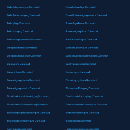
Bodenbelagsreinigung Darmstadt
Bodenflächenpflege Darmstadt
Bodenflächenreinigung Darmstadt
Bodenflächenreinigungsservice Darmstadt
Bodenpflege Darmstadt
Bodenpflegedienste Darmstadt
Bodenreinigung Darmstadt
Bodenreinigungsfirma Darmstadt
Bodenreinigungsservice Darmstadt
Büroflächenreinigung Darmstadt
Bürogebäudepflege Darmstadt
Bürogebäudereinigung Darmstadt
Bürogebäudesauberkeit Darmstadt
Bürogebäudeunterhaltsreinigung Darmstadt
Bürohygiene Darmstadt
Bürohygienedienste Darmstadt
Büroputzdienst Darmstadt
Büroreinigung Darmstadt
Büroreinigungsdienste Darmstadt
Büroreinigungsfirma Darmstadt
Büroreinigungsservice Darmstadt
Büroservice Reinigung Darmstadt
Einzelhandelsbetriebsreinigung Darmstadt
Einzelhandelsflächenpflege Darmstadt
Einzelhandelsflächenreinigung Darmstadt
Einzelhandelsgebäudereinigung Darmstadt
Einzelhandelsgeschäft Reinigung Darmstadt
Einzelhandelsreinigung Darmstadt
Einzelhandelsshopreinigung Darmstadt
Eisbeseitigung Darmstadt
Fachreinigung Darmstadt
Fachreinigungsservice Darmstadt