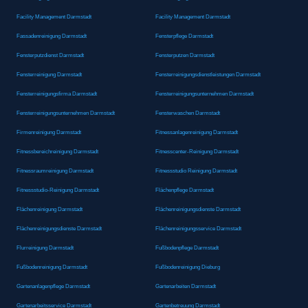
Facility Management Darmstadt
Facility Management Darmstadt
Fassadenreinigung Darmstadt
Fensterpflege Darmstadt
Fensterputzdienst Darmstadt
Fensterputzen Darmstadt
Fensterreinigung Darmstadt
Fensterreinigungsdienstleistungen Darmstadt
Fensterreinigungsfirma Darmstadt
Fensterreinigungsunternehmen Darmstadt
Fensterreinigungsunternehmen Darmstadt
Fensterwaschen Darmstadt
Firmenreinigung Darmstadt
Fitnessanlagenreinigung Darmstadt
Fitnessbereichreinigung Darmstadt
Fitnesscenter-Reinigung Darmstadt
Fitnessraumreinigung Darmstadt
Fitnessstudio Reinigung Darmstadt
Fitnessstudio-Reinigung Darmstadt
Flächenpflege Darmstadt
Flächenreinigung Darmstadt
Flächenreinigungsdienste Darmstadt
Flächenreinigungsdienste Darmstadt
Flächenreinigungsservice Darmstadt
Flurreinigung Darmstadt
Fußbodenpflege Darmstadt
Fußbodenreinigung Darmstadt
Fußbodenreinigung Dieburg
Gartenanlagenpflege Darmstadt
Gartenarbeiten Darmstadt
Gartenarbeitsservice Darmstadt
Gartenbetreuung Darmstadt