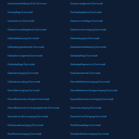
Garteninstandhaltung Groß-Zimmern
Gartenmanagement Darmstadt
Gartenpflege Darmstadt
Gartenpflegedienst Darmstadt
Gartenservice Darmstadt
Gästezimmerpflege Darmstadt
Gästezimmerpflegedienst Darmstadt
Gästezimmerreinigung Darmstadt
Gebäudebetreuung Darmstadt
Gebäudehygiene Darmstadt
Gebäudehygienedienste Darmstadt
Gebäudeinstandhaltung Darmstadt
Gebäudemanagement Darmstadt
Gebäudepflege Darmstadt
Gebäudepflege Darmstadt
Gebäudepflegeservice Darmstadt
Gebäudereinigung Darmstadt
Gebäudeunterhalt Darmstadt
Gebäudeverwaltung Darmstadt
Geschäftsflächenreinigung Darmstadt
Geschäftsreinigung Darmstadt
Gesundheitseinrichtungsreinigung Darmstadt
Gesundheitszentrumhygiene Darmstadt
Gesundheitszentrumreinigung Darmstadt
Gesundheitszentrumreinigungsdienste Darmstadt
Gewerbereinigung Darmstadt
Gewerbliche Büroreinigung Darmstadt
Gewerbliche Reinigung Darmstadt
Glasfassadenreinigung Darmstadt
Glasflächenpflege Darmstadt
Glasflächenreinigung Darmstadt
Glasoberflächenreinigung Darmstadt