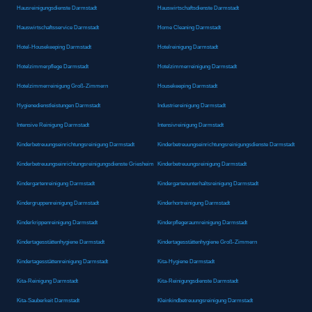
Hausreinigungsdienste Darmstadt
Hauswirtschaftsdienste Darmstadt
Hauswirtschaftsservice Darmstadt
Home Cleaning Darmstadt
Hotel-Housekeeping Darmstadt
Hotelreinigung Darmstadt
Hotelzimmerpflege Darmstadt
Hotelzimmerreinigung Darmstadt
Hotelzimmerreinigung Groß-Zimmern
Housekeeping Darmstadt
Hygienedienstleistungen Darmstadt
Industriereinigung Darmstadt
Intensive Reinigung Darmstadt
Intensivreinigung Darmstadt
Kinderbetreuungseinrichtungsreinigung Darmstadt
Kinderbetreuungseinrichtungsreinigungsdienste Darmstadt
Kinderbetreuungseinrichtungsreinigungsdienste Griesheim
Kinderbetreuungsreinigung Darmstadt
Kindergartenreinigung Darmstadt
Kindergartenunterhaltsreinigung Darmstadt
Kindergruppenreinigung Darmstadt
Kinderhortreinigung Darmstadt
Kinderkrippenreinigung Darmstadt
Kinderpflegeraumreinigung Darmstadt
Kindertagesstättenhygiene Darmstadt
Kindertagesstättenhygiene Groß-Zimmern
Kindertagesstättenreinigung Darmstadt
Kita-Hygiene Darmstadt
Kita-Reinigung Darmstadt
Kita-Reinigungsdienste Darmstadt
Kita-Sauberkeit Darmstadt
Kleinkindbetreuungsreinigung Darmstadt