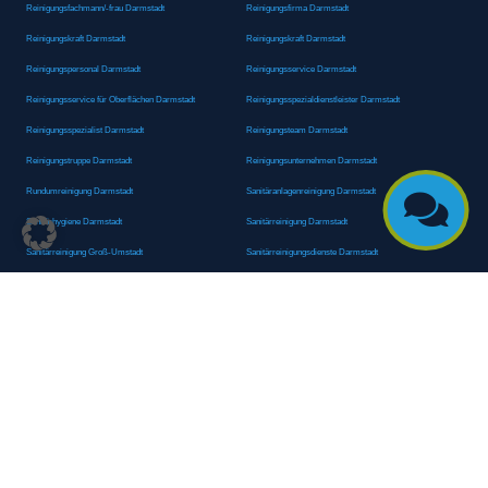
Reinigungsfachmann/-frau Darmstadt
Reinigungsfirma Darmstadt
Reinigungskraft Darmstadt
Reinigungskraft Darmstadt
Reinigungspersonal Darmstadt
Reinigungsservice Darmstadt
Reinigungsservice für Oberflächen Darmstadt
Reinigungsspezialdienstleister Darmstadt
Reinigungsspezialist Darmstadt
Reinigungsteam Darmstadt
Reinigungstruppe Darmstadt
Reinigungsunternehmen Darmstadt
Rundumreinigung Darmstadt
Sanitäranlagenreinigung Darmstadt

Sanitärhygiene Darmstadt
Sanitärreinigung Darmstadt
Sanitärreinigung Groß-Umstadt
Sanitärreinigungsdienste Darmstadt
Sanitärreinigungsservice Darmstadt
Sauberkeitsservice Darmstadt
Sauberkeitsservice Darmstadt
Sauberkeitsspezialdienstleister Darmstadt
Sauberkeitsspezialist Darmstadt
Scheibenreinigung Darmstadt
Schneepflugdienst Darmstadt
Schneeräumarbeiten Darmstadt
Schneeräumdienst Darmstadt
Schneeräumfirma Darmstadt
Schneeräumteam Darmstadt
Schneeräumung Darmstadt
Schneeräumungsservice Darmstadt
Schulanlagenreinigung Darmstadt