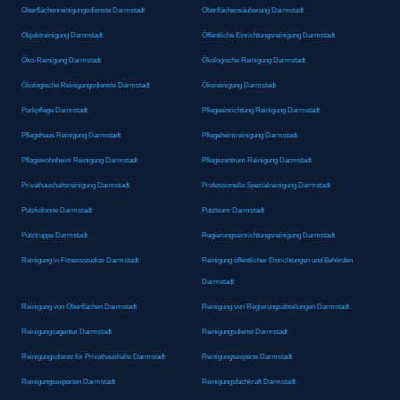
Oberflächenreinigungsdienste Darmstadt
Oberflächensäuberung Darmstadt
Objektreinigung Darmstadt
Öffentliche Einrichtungsreinigung Darmstadt
Öko-Reinigung Darmstadt
Ökologische Reinigung Darmstadt
Ökologische Reinigungsdienste Darmstadt
Ökoreinigung Darmstadt
Parkpflege Darmstadt
Pflegeeinrichtung Reinigung Darmstadt
Pflegehaus Reinigung Darmstadt
Pflegeheimreinigung Darmstadt
Pflegewohnheim Reinigung Darmstadt
Pflegezentrum Reinigung Darmstadt
Privathaushaltsreinigung Darmstadt
Professionelle Spezialreinigung Darmstadt
Putzkolonne Darmstadt
Putzteam Darmstadt
Putztruppe Darmstadt
Regierungseinrichtungsreinigung Darmstadt
Reinigung in Fitnessstudios Darmstadt
Reinigung öffentlicher Einrichtungen und Behörden
Darmstadt
Reinigung von Oberflächen Darmstadt
Reinigung von Regierungsabteilungen Darmstadt
Reinigungsagentur Darmstadt
Reinigungsdienst Darmstadt
Reinigungsdienst für Privathaushalte Darmstadt
Reinigungsexperte Darmstadt
Reinigungsexperten Darmstadt
Reinigungsfachkraft Darmstadt