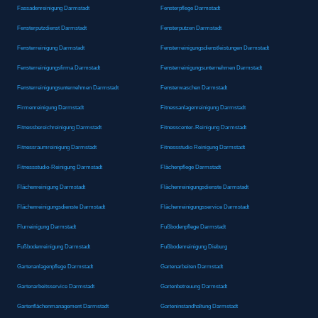
Fassadenreinigung Darmstadt
Fensterpflege Darmstadt
Fensterputzdienst Darmstadt
Fensterputzen Darmstadt
Fensterreinigung Darmstadt
Fensterreinigungsdienstleistungen Darmstadt
Fensterreinigungsfirma Darmstadt
Fensterreinigungsunternehmen Darmstadt
Fensterreinigungsunternehmen Darmstadt
Fensterwaschen Darmstadt
Firmenreinigung Darmstadt
Fitnessanlagenreinigung Darmstadt
Fitnessbereichreinigung Darmstadt
Fitnesscenter-Reinigung Darmstadt
Fitnessraumreinigung Darmstadt
Fitnessstudio Reinigung Darmstadt
Fitnessstudio-Reinigung Darmstadt
Flächenpflege Darmstadt
Flächenreinigung Darmstadt
Flächenreinigungsdienste Darmstadt
Flächenreinigungsdienste Darmstadt
Flächenreinigungsservice Darmstadt
Flurreinigung Darmstadt
Fußbodenpflege Darmstadt
Fußbodenreinigung Darmstadt
Fußbodenreinigung Dieburg
Gartenanlagenpflege Darmstadt
Gartenarbeiten Darmstadt
Gartenarbeitsservice Darmstadt
Gartenbetreuung Darmstadt
Gartenflächenmanagement Darmstadt
Garteninstandhaltung Darmstadt