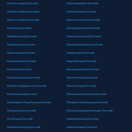
Arztpraxisreinigung Darmstadt
Außenanlagenpflege Darmstadt
Außenbereichspflege Darmstadt
Außenraumpflege Darmstadt
Badezimmerhygiene Darmstadt
Badezimmerreinigung Darmstadt
Badreinigung Darmstadt
Badreinigungsservice Darmstadt
Bauabfallreinigung Darmstadt
Bauabschlussreinigung Darmstadt
Bauendreinigung Darmstadt
Bauendreinigungsdienste Darmstadt
Baufeinreinigung Darmstadt
Baufeldreinigung Darmstadt
Baugrobreinigung Darmstadt
Baugrundreinigung Darmstadt
Baureinigung Darmstadt
Baureinigungsdienste Darmstadt
Baustellenberäumung Darmstadt
Baustellenreinigung Darmstadt
Baustellenreinigungsservice Darmstadt
Bauwerkreinigung Darmstadt
Behördenreinigung Darmstadt
Behördenunterhaltsreinigung Darmstadt
Betreuungseinrichtung Reinigung Darmstadt
Bildungseinrichtungsreinigung Darmstadt
Bildungsreinigung Darmstadt
Bildungsreinigungsdienstleistungen Darmstadt
Bio-Reinigung Darmstadt
Bodenbelagreinigung Darmstadt
Bodenbelagsreinigung Darmstadt
Bodenflächenpflege Darmstadt