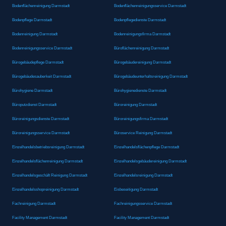
Bodenflächenreinigung Darmstadt
Bodenflächenreinigungsservice Darmstadt
Bodenpflege Darmstadt
Bodenpflegedienste Darmstadt
Bodenreinigung Darmstadt
Bodenreinigungsfirma Darmstadt
Bodenreinigungsservice Darmstadt
Büroflächenreinigung Darmstadt
Bürogebäudepflege Darmstadt
Bürogebäudereinigung Darmstadt
Bürogebäudesauberkeit Darmstadt
Bürogebäudeunterhaltsreinigung Darmstadt
Bürohygiene Darmstadt
Bürohygienedienste Darmstadt
Büroputzdienst Darmstadt
Büroreinigung Darmstadt
Büroreinigungsdienste Darmstadt
Büroreinigungsfirma Darmstadt
Büroreinigungsservice Darmstadt
Büroservice Reinigung Darmstadt
Einzelhandelsbetriebsreinigung Darmstadt
Einzelhandelsflächenpflege Darmstadt
Einzelhandelsflächenreinigung Darmstadt
Einzelhandelsgebäudereinigung Darmstadt
Einzelhandelsgeschäft Reinigung Darmstadt
Einzelhandelsreinigung Darmstadt
Einzelhandelsshopreinigung Darmstadt
Eisbeseitigung Darmstadt
Fachreinigung Darmstadt
Fachreinigungsservice Darmstadt
Facility Management Darmstadt
Facility Management Darmstadt