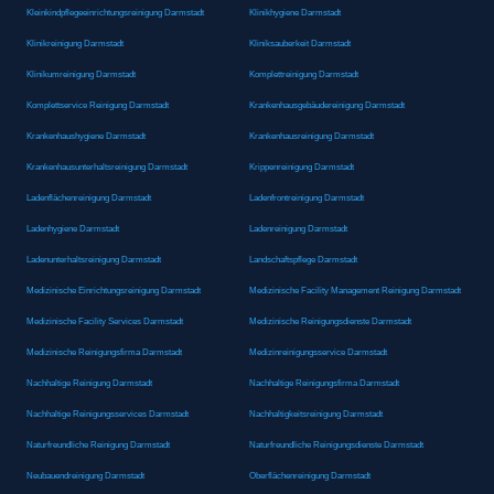
Kleinkindpflegeeinrichtungsreinigung Darmstadt
Klinikhygiene Darmstadt
Klinikreinigung Darmstadt
Kliniksauberkeit Darmstadt
Klinikumreinigung Darmstadt
Komplettreinigung Darmstadt
Komplettservice Reinigung Darmstadt
Krankenhausgebäudereinigung Darmstadt
Krankenhaushygiene Darmstadt
Krankenhausreinigung Darmstadt
Krankenhausunterhaltsreinigung Darmstadt
Krippenreinigung Darmstadt
Ladenflächenreinigung Darmstadt
Ladenfrontreinigung Darmstadt
Ladenhygiene Darmstadt
Ladenreinigung Darmstadt
Ladenunterhaltsreinigung Darmstadt
Landschaftspflege Darmstadt
Medizinische Einrichtungsreinigung Darmstadt
Medizinische Facility Management Reinigung Darmstadt
Medizinische Facility Services Darmstadt
Medizinische Reinigungsdienste Darmstadt
Medizinische Reinigungsfirma Darmstadt
Medizinreinigungsservice Darmstadt
Nachhaltige Reinigung Darmstadt
Nachhaltige Reinigungsfirma Darmstadt
Nachhaltige Reinigungsservices Darmstadt
Nachhaltigkeitsreinigung Darmstadt
Naturfreundliche Reinigung Darmstadt
Naturfreundliche Reinigungsdienste Darmstadt
Neubauendreinigung Darmstadt
Oberflächenreinigung Darmstadt