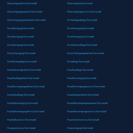
Glasreinigerdienst Darmstadt
Glasreinigung Darmstadt
Glasreinigungsexperten Darmstadt
Glasreinigungsservice Darmstadt
Glasreinigungsspezialisten Darmstadt
Grünanlagenpflege Darmstadt
Grundreinigung Darmstadt
Grundreinigung Darmstadt
Grundreinigung Darmstadt
Grundreinigung Darmstadt
Grundreinigung Darmstadt
Grundstückspflege Darmstadt
Grüne Reinigung Darmstadt
Grüne Reinigungsdienste Darmstadt
Grünflächenpflege Darmstadt
Grünpflege Darmstadt
Hausbetreuungsdienst Darmstadt
Hausflurpflege Darmstadt
Hausflurpflegedienst Darmstadt
Hausflurreinigung Darmstadt
Hausflurreinigungsdienste Darmstadt
Hausflurreinigungsservice Darmstadt
Haushaltspflege Darmstadt
Haushaltsputzdienst Darmstadt
Haushaltsreinigung Darmstadt
Haushaltsreinigungsexperten Darmstadt
Haushaltsreinigungsfirma Darmstadt
Haushaltsreinigungsservice Darmstadt
Haushaltsservice Darmstadt
Hausmeisterservice Darmstadt
Hausputzservice Darmstadt
Hausreinigung Darmstadt