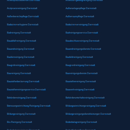
Arbeitsplatzsauberkeit Darmstadt
Arbeitsumgebungreinigung Darmstadt
Arztpraxisreinigung Darmstadt
Außenanlagenpflege Darmstadt
Außenbereichspflege Darmstadt
Außenraumpflege Darmstadt
Badezimmerhygiene Darmstadt
Badezimmerreinigung Darmstadt
Badreinigung Darmstadt
Badreinigungsservice Darmstadt
Bauabfallreinigung Darmstadt
Bauabschlussreinigung Darmstadt
Bauendreinigung Darmstadt
Bauendreinigungsdienste Darmstadt
Baufeinreinigung Darmstadt
Baufeldreinigung Darmstadt
Baugrobreinigung Darmstadt
Baugrundreinigung Darmstadt
Baureinigung Darmstadt
Baureinigungsdienste Darmstadt
Baustellenberäumung Darmstadt
Baustellenreinigung Darmstadt
Baustellenreinigungsservice Darmstadt
Bauwerkreinigung Darmstadt
Behördenreinigung Darmstadt
Behördenunterhaltsreinigung Darmstadt
Betreuungseinrichtung Reinigung Darmstadt
Bildungseinrichtungsreinigung Darmstadt
Bildungsreinigung Darmstadt
Bildungsreinigungsdienstleistungen Darmstadt
Bio-Reinigung Darmstadt
Bodenbelagreinigung Darmstadt