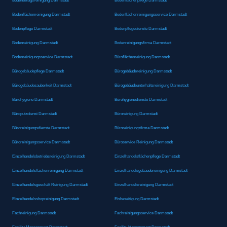
Bodenbelagsreinigung Darmstadt
Bodenflächenpflege Darmstadt
Bodenflächenreinigung Darmstadt
Bodenflächenreinigungsservice Darmstadt
Bodenpflege Darmstadt
Bodenpflegedienste Darmstadt
Bodenreinigung Darmstadt
Bodenreinigungsfirma Darmstadt
Bodenreinigungsservice Darmstadt
Büroflächenreinigung Darmstadt
Bürogebäudepflege Darmstadt
Bürogebäudereinigung Darmstadt
Bürogebäudesauberkeit Darmstadt
Bürogebäudeunterhaltsreinigung Darmstadt
Bürohygiene Darmstadt
Bürohygienedienste Darmstadt
Büroputzdienst Darmstadt
Büroreinigung Darmstadt
Büroreinigungsdienste Darmstadt
Büroreinigungsfirma Darmstadt
Büroreinigungsservice Darmstadt
Büroservice Reinigung Darmstadt
Einzelhandelsbetriebsreinigung Darmstadt
Einzelhandelsflächenpflege Darmstadt
Einzelhandelsflächenreinigung Darmstadt
Einzelhandelsgebäudereinigung Darmstadt
Einzelhandelsgeschäft Reinigung Darmstadt
Einzelhandelsreinigung Darmstadt
Einzelhandelsshopreinigung Darmstadt
Eisbeseitigung Darmstadt
Fachreinigung Darmstadt
Fachreinigungsservice Darmstadt