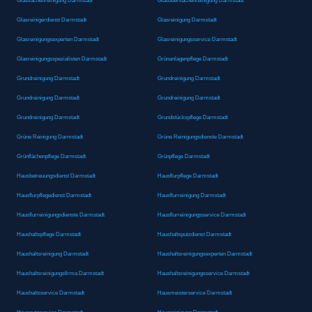
Glasflächenreinigung Darmstadt
Glasoberflächenreinigung Darmstadt
Glasreinigerdienst Darmstadt
Glasreinigung Darmstadt
Glasreinigungsexperten Darmstadt
Glasreinigungsservice Darmstadt
Glasreinigungsspezialisten Darmstadt
Grünanlagenpflege Darmstadt
Grundreinigung Darmstadt
Grundreinigung Darmstadt
Grundreinigung Darmstadt
Grundreinigung Darmstadt
Grundreinigung Darmstadt
Grundstückspflege Darmstadt
Grüne Reinigung Darmstadt
Grüne Reinigungsdienste Darmstadt
Grünflächenpflege Darmstadt
Grünpflege Darmstadt
Hausbetreuungsdienst Darmstadt
Hausflurpflege Darmstadt
Hausflurpflegedienst Darmstadt
Hausflurreinigung Darmstadt
Hausflurreinigungsdienste Darmstadt
Hausflurreinigungsservice Darmstadt
Haushaltspflege Darmstadt
Haushaltsputzdienst Darmstadt
Haushaltsreinigung Darmstadt
Haushaltsreinigungsexperten Darmstadt
Haushaltsreinigungsfirma Darmstadt
Haushaltsreinigungsservice Darmstadt
Haushaltsservice Darmstadt
Hausmeisterservice Darmstadt