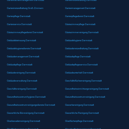
Gartenflächenmanagement Darmstadt
Garteninstandhaltung Darmstadt
Garteninstandhaltung Groß-Zimmern
Gartenmanagement Darmstadt
Gartenpflege Darmstadt
Gartenpflegedienst Darmstadt
Gartenservice Darmstadt
Gästezimmerpflege Darmstadt
Gästezimmerpflegedienst Darmstadt
Gästezimmerreinigung Darmstadt
Gebäudebetreuung Darmstadt
Gebäudehygiene Darmstadt
Gebäudehygienedienste Darmstadt
Gebäudeinstandhaltung Darmstadt
Gebäudemanagement Darmstadt
Gebäudepflege Darmstadt
Gebäudepflege Darmstadt
Gebäudepflegeservice Darmstadt
Gebäudereinigung Darmstadt
Gebäudeunterhalt Darmstadt
Gebäudeverwaltung Darmstadt
Geschäftsflächenreinigung Darmstadt
Geschäftsreinigung Darmstadt
Gesundheitseinrichtungsreinigung Darmstadt
Gesundheitszentrumhygiene Darmstadt
Gesundheitszentrumreinigung Darmstadt
Gesundheitszentrumreinigungsdienste Darmstadt
Gewerbereinigung Darmstadt
Gewerbliche Büroreinigung Darmstadt
Gewerbliche Reinigung Darmstadt
Glasfassadenreinigung Darmstadt
Glasflächenpflege Darmstadt