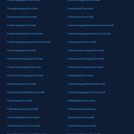
Facility Management Darmstadt
Facility Management Darmstadt
Fassadenreinigung Darmstadt
Fensterpflege Darmstadt
Fensterputzdienst Darmstadt
Fensterputzen Darmstadt
Fensterreinigung Darmstadt
Fensterreinigungsdienstleistungen Darmstadt
Fensterreinigungsfirma Darmstadt
Fensterreinigungsunternehmen Darmstadt
Fensterreinigungsunternehmen Darmstadt
Fensterwaschen Darmstadt
Firmenreinigung Darmstadt
Fitnessanlagenreinigung Darmstadt
Fitnessbereichreinigung Darmstadt
Fitnesscenter-Reinigung Darmstadt
Fitnessraumreinigung Darmstadt
Fitnessstudio Reinigung Darmstadt
Fitnessstudio-Reinigung Darmstadt
Flächenpflege Darmstadt
Flächenreinigung Darmstadt
Flächenreinigungsdienste Darmstadt
Flächenreinigungsdienste Darmstadt
Flächenreinigungsservice Darmstadt
Flurreinigung Darmstadt
Fußbodenpflege Darmstadt
Fußbodenreinigung Darmstadt
Fußbodenreinigung Dieburg
Gartenanlagenpflege Darmstadt
Gartenarbeiten Darmstadt
Gartenarbeitsservice Darmstadt
Gartenbetreuung Darmstadt