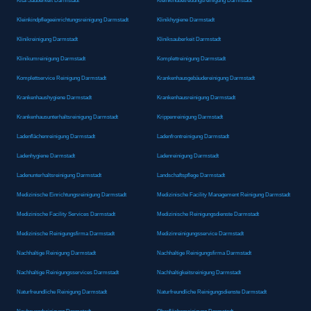
Kita-Sauberkeit Darmstadt
Kleinkindbetreuungsreinigung Darmstadt
Kleinkindpflegeeinrichtungsreinigung Darmstadt
Klinikhygiene Darmstadt
Klinikreinigung Darmstadt
Kliniksauberkeit Darmstadt
Klinikumreinigung Darmstadt
Komplettreinigung Darmstadt
Komplettservice Reinigung Darmstadt
Krankenhausgebäudereinigung Darmstadt
Krankenhaushygiene Darmstadt
Krankenhausreinigung Darmstadt
Krankenhausunterhaltsreinigung Darmstadt
Krippenreinigung Darmstadt
Ladenflächenreinigung Darmstadt
Ladenfrontreinigung Darmstadt
Ladenhygiene Darmstadt
Ladenreinigung Darmstadt
Ladenunterhaltsreinigung Darmstadt
Landschaftspflege Darmstadt
Medizinische Einrichtungsreinigung Darmstadt
Medizinische Facility Management Reinigung Darmstadt
Medizinische Facility Services Darmstadt
Medizinische Reinigungsdienste Darmstadt
Medizinische Reinigungsfirma Darmstadt
Medizinreinigungsservice Darmstadt
Nachhaltige Reinigung Darmstadt
Nachhaltige Reinigungsfirma Darmstadt
Nachhaltige Reinigungsservices Darmstadt
Nachhaltigkeitsreinigung Darmstadt
Naturfreundliche Reinigung Darmstadt
Naturfreundliche Reinigungsdienste Darmstadt