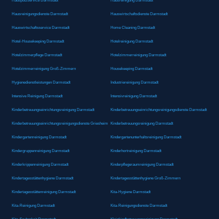
Hausputzservice Darmstadt
Hausreinigung Darmstadt
Hausreinigungsdienste Darmstadt
Hauswirtschaftsdienste Darmstadt
Hauswirtschaftsservice Darmstadt
Home Cleaning Darmstadt
Hotel-Housekeeping Darmstadt
Hotelreinigung Darmstadt
Hotelzimmerpflege Darmstadt
Hotelzimmerreinigung Darmstadt
Hotelzimmerreinigung Groß-Zimmern
Housekeeping Darmstadt
Hygienedienstleistungen Darmstadt
Industriereinigung Darmstadt
Intensive Reinigung Darmstadt
Intensivreinigung Darmstadt
Kinderbetreuungseinrichtungsreinigung Darmstadt
Kinderbetreuungseinrichtungsreinigungsdienste Darmstadt
Kinderbetreuungseinrichtungsreinigungsdienste Griesheim
Kinderbetreuungsreinigung Darmstadt
Kindergartenreinigung Darmstadt
Kindergartenunterhaltsreinigung Darmstadt
Kindergruppenreinigung Darmstadt
Kinderhortreinigung Darmstadt
Kinderkrippenreinigung Darmstadt
Kinderpflegeraumreinigung Darmstadt
Kindertagesstättenhygiene Darmstadt
Kindertagesstättenhygiene Groß-Zimmern
Kindertagesstättenreinigung Darmstadt
Kita-Hygiene Darmstadt
Kita-Reinigung Darmstadt
Kita-Reinigungsdienste Darmstadt