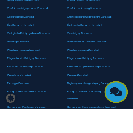
Neubauendreinigung Darmstadt
Oberflächenreinigung Darmstadt
Oberflächenreinigungsdienste Darmstadt
Oberflächensäuberung Darmstadt
Objektreinigung Darmstadt
Öffentliche Einrichtungsreinigung Darmstadt
Öko-Reinigung Darmstadt
Ökologische Reinigung Darmstadt
Ökologische Reinigungsdienste Darmstadt
Ökoreinigung Darmstadt
Parkpflege Darmstadt
Pflegeeinrichtung Reinigung Darmstadt
Pflegehaus Reinigung Darmstadt
Pflegeheimreinigung Darmstadt
Pflegewohnheim Reinigung Darmstadt
Pflegezentrum Reinigung Darmstadt
Privathaushaltsreinigung Darmstadt
Professionelle Spezialreinigung Darmstadt
Putzkolonne Darmstadt
Putzteam Darmstadt
Putztruppe Darmstadt
Regierungseinrichtungsreinigung Darmstadt

Reinigung in Fitnessstudios Darmstadt
Reinigung öffentlicher Einrichtungen und Behörden
Darmstadt
Reinigung von Oberflächen Darmstadt
Reinigung von Regierungsabteilungen Darmstadt
Reinigungsagentur Darmstadt
Reinigungsdienst Darmstadt
Reinigungsdienst für Privathaushalte Darmstadt
Reinigungsexperte Darmstadt
Reinigungsexperten Darmstadt
Reinigungsfachkraft Darmstadt