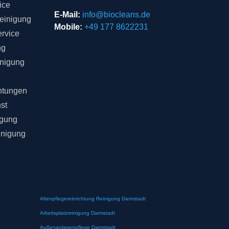
ice
E-Mail:
info@biocleans.de
einigung
Mobile:
+49 177 8622231
rvice
ng
inigung
chtungen
st
igung
inigung
Altenpflegereinrichtung Reinigung Darmstadt
Arbeitsplatzreinigung Darmstadt
Außenanlagenpflege Darmstadt