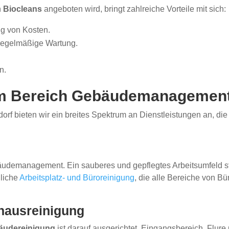
n
Biocleans
angeboten wird, bringt zahlreiche Vorteile mit sich:
g von Kosten.
regelmäßige Wartung.
n.
im Bereich Gebäudemanagemen
orf bieten wir ein breites Spektrum an Dienstleistungen an, di
äudemanagement. Ein sauberes und gepflegtes Arbeitsumfeld stei
dliche
Arbeitsplatz- und Büroreinigung
, die alle Bereiche von B
hausreinigung
äudereinigung
ist darauf ausgerichtet, Eingangsbereich, Flur