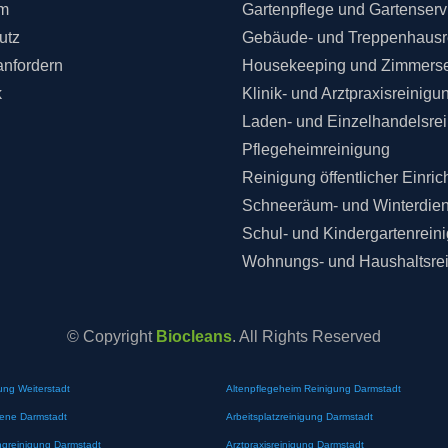
m
Gartenpflege und Gartenserv
utz
Gebäude- und Treppenhausr
anfordern
Housekeeping und Zimmerse
k
Klinik- und Arztpraxisreinigu
Laden- und Einzelhandelsre
Pflegeheimreinigung
Reinigung öffentlicher Einri
Schneeräum- und Winterdien
Schul- und Kindergartenrein
Wohnungs- und Haushaltsre
© Copyright
Biocleans
. All Rights Reserved
ung Weiterstadt
Altenpflegeheim Reinigung Darmstadt
iene Darmstadt
Arbeitsplatzreinigung Darmstadt
greinigung Darmstadt
Arztpraxisreinigung Darmstadt