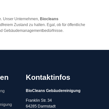
gie. Unser Unternehmen,
Biocleans
dfreiem Zustand zu halten. Egal, ob für öffentliche
s- und Gebäudemanagementbedürfnisse.
gen
Kontaktinfos
BioCleans Gebäudereinigung
ung
Franklin Str. 34
inigung
64285 Darmstadt