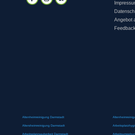
Impressu
Datensch
Angebot 
Feedbac
Altenheimreinigung Darmstadt
Altenheimreinig
Altersheimreinigung Darmstadt
Arbeitsplatzhyg
Arbeitsplatzsauberkeit Darmstadt
Arbeitsumgebun