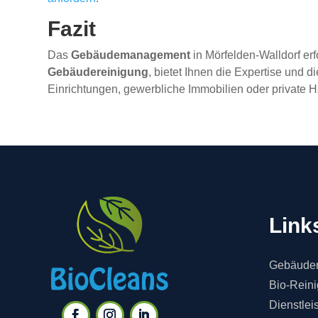
Fazit
Das
Gebäudemanagement
in Mörfelden-Walldorf er
Gebäudereinigung
, bietet Ihnen die Expertise und d
Einrichtungen, gewerbliche Immobilien oder private H
Link
Gebäuder
Bio-Rein
Dienstlei