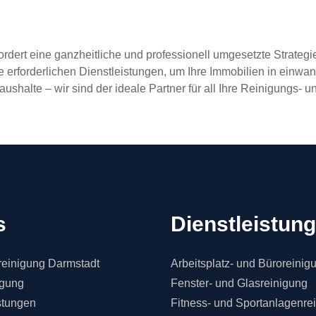
fordert eine ganzheitliche und professionell umgesetzte Strate
ie erforderlichen Dienstleistungen, um Ihre Immobilien in einwan
aushalte – wir sind der ideale Partner für all Ihre Reinigung
s
Dienstleistun
einigung Darmstadt
Arbeitsplatz- und Büroreinig
igung
Fenster- und Glasreinigung
stungen
Fitness- und Sportanlagenre