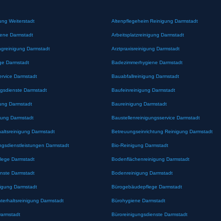
ung Weiterstadt
Altenpflegeheim Reinigung Darmstadt
iene Darmstadt
Arbeitsplatzreinigung Darmstadt
greinigung Darmstadt
Arztpraxisreinigung Darmstadt
ge Darmstadt
Badezimmerhygiene Darmstadt
ervice Darmstadt
Bauabfallreinigung Darmstadt
gsdienste Darmstadt
Baufeinreinigung Darmstadt
ung Darmstadt
Baureinigung Darmstadt
gung Darmstadt
Baustellenreinigungsservice Darmstadt
altsreinigung Darmstadt
Betreuungseinrichtung Reinigung Darmstadt
ngsdienstleistungen Darmstadt
Bio-Reinigung Darmstadt
lege Darmstadt
Bodenflächenreinigung Darmstadt
nste Darmstadt
Bodenreinigung Darmstadt
nigung Darmstadt
Bürogebäudepflege Darmstadt
erhaltsreinigung Darmstadt
Bürohygiene Darmstadt
Darmstadt
Büroreinigungsdienste Darmstadt