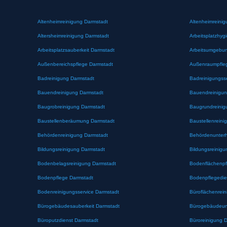
Altenheimreinigung Darmstadt
Altenheimreinig
Altersheimreinigung Darmstadt
Arbeitsplatzhyg
Arbeitsplatzsauberkeit Darmstadt
Arbeitsumgebun
Außenbereichspflege Darmstadt
Außenraumpfle
Badreinigung Darmstadt
Badreinigungss
Bauendreinigung Darmstadt
Bauendreinigun
Baugrobreinigung Darmstadt
Baugrundreinig
Baustellenberäumung Darmstadt
Baustellenreini
Behördenreinigung Darmstadt
Behördenunterh
Bildungsreinigung Darmstadt
Bildungsreinigu
Bodenbelagsreinigung Darmstadt
Bodenflächenpf
Bodenpflege Darmstadt
Bodenpflegedie
Bodenreinigungsservice Darmstadt
Büroflächenrei
Bürogebäudesauberkeit Darmstadt
Bürogebäudeunt
Büroputzdienst Darmstadt
Büroreinigung 