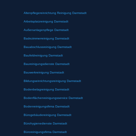
Altenpflegereinrichtung Reinigung Darmstadt
Arbeitsplatzreinigung Darmstadt
Außenanlagenpflege Darmstadt
Badezimmerreinigung Darmstadt
Bauabschlussreinigung Darmstadt
Baufeldreinigung Darmstadt
Baureinigungsdienste Darmstadt
Bauwerkreinigung Darmstadt
Bildungseinrichtungsreinigung Darmstadt
Bodenbelagreinigung Darmstadt
Bodenflächenreinigungsservice Darmstadt
Bodenreinigungsfirma Darmstadt
Bürogebäudereinigung Darmstadt
Bürohygienedienste Darmstadt
Büroreinigungsfirma Darmstadt