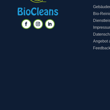
Gebäuder
Bio-Rein
Dienstlei
Impressu
Datensch
Angebot 
Feedbac