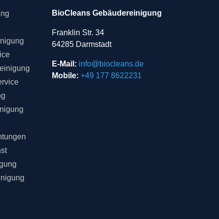
BioCleans Gebäudereinigung
ung
Franklin Str. 34
inigung
64285 Darmstadt
ice
E-Mail:
info@biocleans.de
einigung
Mobile:
+49 177 8622231
rvice
ng
inigung
chtungen
st
igung
inigung