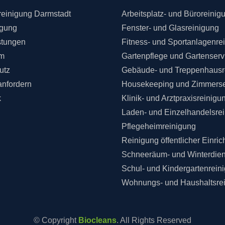
einigung Darmstadt
Arbeitsplatz- und Büroreinig
igung
Fenster- und Glasreinigung
stungen
Fitness- und Sportanlagenre
m
Gartenpflege und Gartenserv
utz
Gebäude- und Treppenhausr
anfordern
Housekeeping und Zimmerse
k
Klinik- und Arztpraxisreinigu
Laden- und Einzelhandelsre
Pflegeheimreinigung
Reinigung öffentlicher Einri
Schneeräum- und Winterdien
Schul- und Kindergartenrein
Wohnungs- und Haushaltsre
© Copyright
Biocleans
. All Rights Reserved