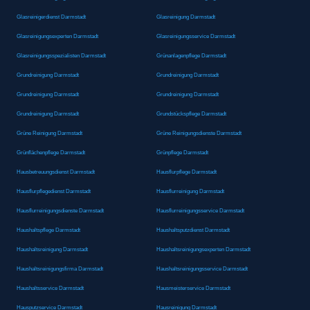
Glasreinigerdienst Darmstadt
Glasreinigung Darmstadt
Glasreinigungsexperten Darmstadt
Glasreinigungsservice Darmstadt
Glasreinigungsspezialisten Darmstadt
Grünanlagenpflege Darmstadt
Grundreinigung Darmstadt
Grundreinigung Darmstadt
Grundreinigung Darmstadt
Grundreinigung Darmstadt
Grundreinigung Darmstadt
Grundstückspflege Darmstadt
Grüne Reinigung Darmstadt
Grüne Reinigungsdienste Darmstadt
Grünflächenpflege Darmstadt
Grünpflege Darmstadt
Hausbetreuungsdienst Darmstadt
Hausflurpflege Darmstadt
Hausflurpflegedienst Darmstadt
Hausflurreinigung Darmstadt
Hausflurreinigungsdienste Darmstadt
Hausflurreinigungsservice Darmstadt
Haushaltspflege Darmstadt
Haushaltsputzdienst Darmstadt
Haushaltsreinigung Darmstadt
Haushaltsreinigungsexperten Darmstadt
Haushaltsreinigungsfirma Darmstadt
Haushaltsreinigungsservice Darmstadt
Haushaltsservice Darmstadt
Hausmeisterservice Darmstadt
Hausputzservice Darmstadt
Hausreinigung Darmstadt