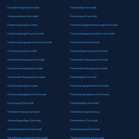
Fassadenreinigung Darmstadt
Fensterpflege Darmstadt
Fensterputzdienst Darmstadt
Fensterputzen Darmstadt
Fensterreinigung Darmstadt
Fensterreinigungsdienstleistungen Darmstadt
Fensterreinigungsfirma Darmstadt
Fensterreinigungsunternehmen Darmstadt
Fensterreinigungsunternehmen Darmstadt
Fensterwaschen Darmstadt
Firmenreinigung Darmstadt
Fitnessanlagenreinigung Darmstadt
Fitnessbereichreinigung Darmstadt
Fitnesscenter-Reinigung Darmstadt
Fitnessraumreinigung Darmstadt
Fitnessstudio Reinigung Darmstadt
Fitnessstudio-Reinigung Darmstadt
Flächenpflege Darmstadt
Flächenreinigung Darmstadt
Flächenreinigungsdienste Darmstadt
Flächenreinigungsdienste Darmstadt
Flächenreinigungsservice Darmstadt
Flurreinigung Darmstadt
Fußbodenpflege Darmstadt
Fußbodenreinigung Darmstadt
Fußbodenreinigung Dieburg
Gartenanlagenpflege Darmstadt
Gartenarbeiten Darmstadt
Gartenarbeitsservice Darmstadt
Gartenbetreuung Darmstadt
Gartenflächenmanagement Darmstadt
Garteninstandhaltung Darmstadt