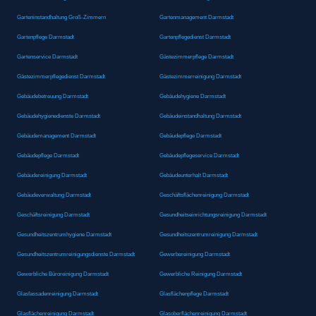
Garteninstandhaltung Groß-Zimmern
Gartenmanagement Darmstadt
Gartenpflege Darmstadt
Gartenpflegedienst Darmstadt
Gartenservice Darmstadt
Gästezimmerpflege Darmstadt
Gästezimmerpflegedienst Darmstadt
Gästezimmerreinigung Darmstadt
Gebäudebetreuung Darmstadt
Gebäudehygiene Darmstadt
Gebäudehygienedienste Darmstadt
Gebäudeinstandhaltung Darmstadt
Gebäudemanagement Darmstadt
Gebäudepflege Darmstadt
Gebäudepflege Darmstadt
Gebäudepflegeservice Darmstadt
Gebäudereinigung Darmstadt
Gebäudeunterhalt Darmstadt
Gebäudeverwaltung Darmstadt
Geschäftsflächenreinigung Darmstadt
Geschäftsreinigung Darmstadt
Gesundheitseinrichtungsreinigung Darmstadt
Gesundheitszentrumhygiene Darmstadt
Gesundheitszentrumreinigung Darmstadt
Gesundheitszentrumreinigungsdienste Darmstadt
Gewerbereinigung Darmstadt
Gewerbliche Büroreinigung Darmstadt
Gewerbliche Reinigung Darmstadt
Glasfassadenreinigung Darmstadt
Glasflächenpflege Darmstadt
Glasflächenreinigung Darmstadt
Glasoberflächenreinigung Darmstadt