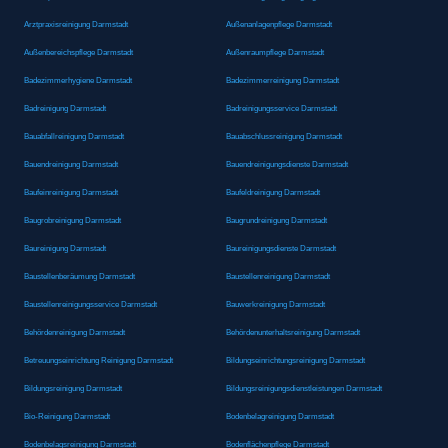
Arztpraxisreinigung Darmstadt
Außenanlagenpflege Darmstadt
Außenbereichspflege Darmstadt
Außenraumpflege Darmstadt
Badezimmerhygiene Darmstadt
Badezimmerreinigung Darmstadt
Badreinigung Darmstadt
Badreinigungsservice Darmstadt
Bauabfallreinigung Darmstadt
Bauabschlussreinigung Darmstadt
Bauendreinigung Darmstadt
Bauendreinigungsdienste Darmstadt
Baufeinreinigung Darmstadt
Baufeldreinigung Darmstadt
Baugrobreinigung Darmstadt
Baugrundreinigung Darmstadt
Baureinigung Darmstadt
Baureinigungsdienste Darmstadt
Baustellenberäumung Darmstadt
Baustellenreinigung Darmstadt
Baustellenreinigungsservice Darmstadt
Bauwerkreinigung Darmstadt
Behördenreinigung Darmstadt
Behördenunterhaltsreinigung Darmstadt
Betreuungseinrichtung Reinigung Darmstadt
Bildungseinrichtungsreinigung Darmstadt
Bildungsreinigung Darmstadt
Bildungsreinigungsdienstleistungen Darmstadt
Bio-Reinigung Darmstadt
Bodenbelagreinigung Darmstadt
Bodenbelagsreinigung Darmstadt
Bodenflächenpflege Darmstadt