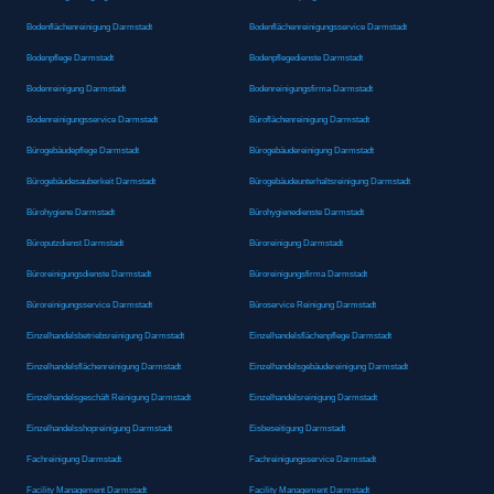
Bodenflächenreinigung Darmstadt
Bodenflächenreinigungsservice Darmstadt
Bodenpflege Darmstadt
Bodenpflegedienste Darmstadt
Bodenreinigung Darmstadt
Bodenreinigungsfirma Darmstadt
Bodenreinigungsservice Darmstadt
Büroflächenreinigung Darmstadt
Bürogebäudepflege Darmstadt
Bürogebäudereinigung Darmstadt
Bürogebäudesauberkeit Darmstadt
Bürogebäudeunterhaltsreinigung Darmstadt
Bürohygiene Darmstadt
Bürohygienedienste Darmstadt
Büroputzdienst Darmstadt
Büroreinigung Darmstadt
Büroreinigungsdienste Darmstadt
Büroreinigungsfirma Darmstadt
Büroreinigungsservice Darmstadt
Büroservice Reinigung Darmstadt
Einzelhandelsbetriebsreinigung Darmstadt
Einzelhandelsflächenpflege Darmstadt
Einzelhandelsflächenreinigung Darmstadt
Einzelhandelsgebäudereinigung Darmstadt
Einzelhandelsgeschäft Reinigung Darmstadt
Einzelhandelsreinigung Darmstadt
Einzelhandelsshopreinigung Darmstadt
Eisbeseitigung Darmstadt
Fachreinigung Darmstadt
Fachreinigungsservice Darmstadt
Facility Management Darmstadt
Facility Management Darmstadt