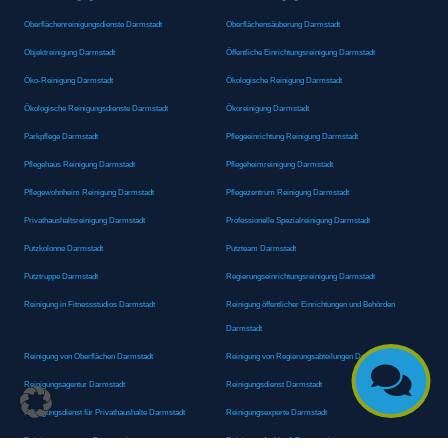
Oberflächenreinigungsdienste Darmstadt
Oberflächensäuberung Darmstadt
Objektreinigung Darmstadt
Öffentliche Einrichtungsreinigung Darmstadt
Öko-Reinigung Darmstadt
Ökologische Reinigung Darmstadt
Ökologische Reinigungsdienste Darmstadt
Ökoreinigung Darmstadt
Parkpflege Darmstadt
Pflegeeinrichtung Reinigung Darmstadt
Pflegehaus Reinigung Darmstadt
Pflegeheimreinigung Darmstadt
Pflegewohnheim Reinigung Darmstadt
Pflegezentrum Reinigung Darmstadt
Privathaushaltsreinigung Darmstadt
Professionelle Spezialreinigung Darmstadt
Putzkolonne Darmstadt
Putzteam Darmstadt
Putztruppe Darmstadt
Regierungseinrichtungsreinigung Darmstadt
Reinigung in Fitnessstudios Darmstadt
Reinigung öffentlicher Einrichtungen und Behörden
Darmstadt
Reinigung von Oberflächen Darmstadt
Reinigung von Regierungsabteilungen Darmstadt

Reinigungsagentur Darmstadt
Reinigungsdienst Darmstadt
Reinigungsdienst für Privathaushalte Darmstadt
Reinigungsexperte Darmstadt
Reinigungsexperten Darmstadt
Reinigungsfachkraft Darmstadt