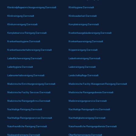
Kleinkindpflegeeinrichtungsreinigung Darmstadt
Klinikhygiene Darmstadt
Klinikreinigung Darmstadt
Kliniksauberkeit Darmstadt
Klinikumreinigung Darmstadt
Komplettreinigung Darmstadt
Komplettservice Reinigung Darmstadt
Krankenhausgebäudereinigung Darmstadt
Krankenhaushygiene Darmstadt
Krankenhausreinigung Darmstadt
Krankenhausunterhaltsreinigung Darmstadt
Krippenreinigung Darmstadt
Ladenflächenreinigung Darmstadt
Ladenfrontreinigung Darmstadt
Ladenhygiene Darmstadt
Ladenreinigung Darmstadt
Ladenunterhaltsreinigung Darmstadt
Landschaftspflege Darmstadt
Medizinische Einrichtungsreinigung Darmstadt
Medizinische Facility Management Reinigung Darmstadt
Medizinische Facility Services Darmstadt
Medizinische Reinigungsdienste Darmstadt
Medizinische Reinigungsfirma Darmstadt
Medizinreinigungsservice Darmstadt
Nachhaltige Reinigung Darmstadt
Nachhaltige Reinigungsfirma Darmstadt
Nachhaltige Reinigungsservices Darmstadt
Nachhaltigkeitsreinigung Darmstadt
Naturfreundliche Reinigung Darmstadt
Naturfreundliche Reinigungsdienste Darmstadt
Neubauendreinigung Darmstadt
Oberflächenreinigung Darmstadt