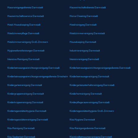
Hausreinigungsdienste Darmstadt
Hauswirtschaftsdienste Darmstadt
Hauswirtschaftsservice Darmstadt
Home Cleaning Darmstadt
Hotel-Housekeeping Darmstadt
Hotelreinigung Darmstadt
Hotelzimmerpflege Darmstadt
Hotelzimmerreinigung Darmstadt
Hotelzimmerreinigung Groß-Zimmern
Housekeeping Darmstadt
Hygienedienstleistungen Darmstadt
Industriereinigung Darmstadt
Intensive Reinigung Darmstadt
Intensivreinigung Darmstadt
Kinderbetreuungseinrichtungsreinigung Darmstadt
Kinderbetreuungseinrichtungsreinigungsdienste Darmstadt
Kinderbetreuungseinrichtungsreinigungsdienste Griesheim
Kinderbetreuungsreinigung Darmstadt
Kindergartenreinigung Darmstadt
Kindergartenunterhaltsreinigung Darmstadt
Kindergruppenreinigung Darmstadt
Kinderhortreinigung Darmstadt
Kinderkrippenreinigung Darmstadt
Kinderpflegeraumreinigung Darmstadt
Kindertagesstättenhygiene Darmstadt
Kindertagesstättenhygiene Groß-Zimmern
Kindertagesstättenreinigung Darmstadt
Kita-Hygiene Darmstadt
Kita-Reinigung Darmstadt
Kita-Reinigungsdienste Darmstadt
Kita-Sauberkeit Darmstadt
Kleinkindbetreuungsreinigung Darmstadt