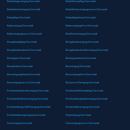
Bodenbelagsreinigung Darmstadt
Bodenflächenpflege Darmstadt
Bodenflächenreinigung Darmstadt
Bodenflächenreinigungsservice Darmstadt
Bodenpflege Darmstadt
Bodenpflegedienste Darmstadt
Bodenreinigung Darmstadt
Bodenreinigungsfirma Darmstadt
Bodenreinigungsservice Darmstadt
Büroflächenreinigung Darmstadt
Bürogebäudepflege Darmstadt
Bürogebäudereinigung Darmstadt
Bürogebäudesauberkeit Darmstadt
Bürogebäudeunterhaltsreinigung Darmstadt
Bürohygiene Darmstadt
Bürohygienedienste Darmstadt
Büroputzdienst Darmstadt
Büroreinigung Darmstadt
Büroreinigungsdienste Darmstadt
Büroreinigungsfirma Darmstadt
Büroreinigungsservice Darmstadt
Büroservice Reinigung Darmstadt
Einzelhandelsbetriebsreinigung Darmstadt
Einzelhandelsflächenpflege Darmstadt
Einzelhandelsflächenreinigung Darmstadt
Einzelhandelsgebäudereinigung Darmstadt
Einzelhandelsgeschäft Reinigung Darmstadt
Einzelhandelsreinigung Darmstadt
Einzelhandelsshopreinigung Darmstadt
Eisbeseitigung Darmstadt
Fachreinigung Darmstadt
Fachreinigungsservice Darmstadt