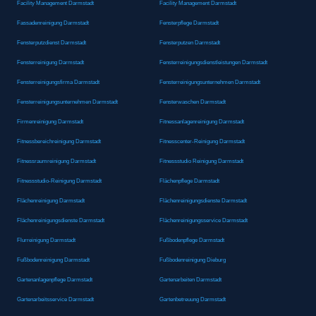
Facility Management Darmstadt
Facility Management Darmstadt
Fassadenreinigung Darmstadt
Fensterpflege Darmstadt
Fensterputzdienst Darmstadt
Fensterputzen Darmstadt
Fensterreinigung Darmstadt
Fensterreinigungsdienstleistungen Darmstadt
Fensterreinigungsfirma Darmstadt
Fensterreinigungsunternehmen Darmstadt
Fensterreinigungsunternehmen Darmstadt
Fensterwaschen Darmstadt
Firmenreinigung Darmstadt
Fitnessanlagenreinigung Darmstadt
Fitnessbereichreinigung Darmstadt
Fitnesscenter-Reinigung Darmstadt
Fitnessraumreinigung Darmstadt
Fitnessstudio Reinigung Darmstadt
Fitnessstudio-Reinigung Darmstadt
Flächenpflege Darmstadt
Flächenreinigung Darmstadt
Flächenreinigungsdienste Darmstadt
Flächenreinigungsdienste Darmstadt
Flächenreinigungsservice Darmstadt
Flurreinigung Darmstadt
Fußbodenpflege Darmstadt
Fußbodenreinigung Darmstadt
Fußbodenreinigung Dieburg
Gartenanlagenpflege Darmstadt
Gartenarbeiten Darmstadt
Gartenarbeitsservice Darmstadt
Gartenbetreuung Darmstadt