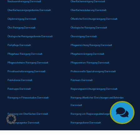
Neubauendreinigung Darmstadt
Oberflächenreinigung Darmstadt
Oberflächenreinigungsdienste Darmstadt
Oberflächensäuberung Darmstadt
Objektreinigung Darmstadt
Öffentliche Einrichtungsreinigung Darmstadt
Öko-Reinigung Darmstadt
Ökologische Reinigung Darmstadt
Ökologische Reinigungsdienste Darmstadt
Ökoreinigung Darmstadt
Parkpflege Darmstadt
Pflegeeinrichtung Reinigung Darmstadt
Pflegehaus Reinigung Darmstadt
Pflegeheimreinigung Darmstadt
Pflegewohnheim Reinigung Darmstadt
Pflegezentrum Reinigung Darmstadt
Privathaushaltsreinigung Darmstadt
Professionelle Spezialreinigung Darmstadt
Putzkolonne Darmstadt
Putzteam Darmstadt
Putztruppe Darmstadt
Regierungseinrichtungsreinigung Darmstadt
Reinigung in Fitnessstudios Darmstadt
Reinigung öffentlicher Einrichtungen und Behörden
Darmstadt

Reinigung von Oberflächen Darmstadt
Reinigung von Regierungsabteilungen Darmstadt
Reinigungsagentur Darmstadt
Reinigungsdienst Darmstadt
Reinigungsdienst für Privathaushalte Darmstadt
Reinigungsexperte Darmstadt