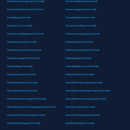
Gartenflächenmanagement Darmstadt
Garteninstandhaltung Darmstadt
Garteninstandhaltung Groß-Zimmern
Gartenmanagement Darmstadt
Gartenpflege Darmstadt
Gartenpflegedienst Darmstadt
Gartenservice Darmstadt
Gästezimmerpflege Darmstadt
Gästezimmerpflegedienst Darmstadt
Gästezimmerreinigung Darmstadt
Gebäudebetreuung Darmstadt
Gebäudehygiene Darmstadt
Gebäudehygienedienste Darmstadt
Gebäudeinstandhaltung Darmstadt
Gebäudemanagement Darmstadt
Gebäudepflege Darmstadt
Gebäudepflege Darmstadt
Gebäudepflegeservice Darmstadt
Gebäudereinigung Darmstadt
Gebäudeunterhalt Darmstadt
Gebäudeverwaltung Darmstadt
Geschäftsflächenreinigung Darmstadt
Geschäftsreinigung Darmstadt
Gesundheitseinrichtungsreinigung Darmstadt
Gesundheitszentrumhygiene Darmstadt
Gesundheitszentrumreinigung Darmstadt
Gesundheitszentrumreinigungsdienste Darmstadt
Gewerbereinigung Darmstadt
Gewerbliche Büroreinigung Darmstadt
Gewerbliche Reinigung Darmstadt
Glasfassadenreinigung Darmstadt
Glasflächenpflege Darmstadt