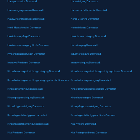
Hausputzservice Darmstadt
Hausreinigung Darmstadt
Hausreinigungsdienste Darmstadt
Hauswirtschaftsdienste Darmstadt
Hauswirtschaftsservice Darmstadt
Home Cleaning Darmstadt
Hotel-Housekeeping Darmstadt
Hotelreinigung Darmstadt
Hotelzimmerpflege Darmstadt
Hotelzimmerreinigung Darmstadt
Hotelzimmerreinigung Groß-Zimmern
Housekeeping Darmstadt
Hygienedienstleistungen Darmstadt
Industriereinigung Darmstadt
Intensive Reinigung Darmstadt
Intensivreinigung Darmstadt
Kinderbetreuungseinrichtungsreinigung Darmstadt
Kinderbetreuungseinrichtungsreinigungsdienste Darmstadt
Kinderbetreuungseinrichtungsreinigungsdienste Griesheim
Kinderbetreuungsreinigung Darmstadt
Kindergartenreinigung Darmstadt
Kindergartenunterhaltsreinigung Darmstadt
Kindergruppenreinigung Darmstadt
Kinderhortreinigung Darmstadt
Kinderkrippenreinigung Darmstadt
Kinderpflegeraumreinigung Darmstadt
Kindertagesstättenhygiene Darmstadt
Kindertagesstättenhygiene Groß-Zimmern
Kindertagesstättenreinigung Darmstadt
Kita-Hygiene Darmstadt
Kita-Reinigung Darmstadt
Kita-Reinigungsdienste Darmstadt