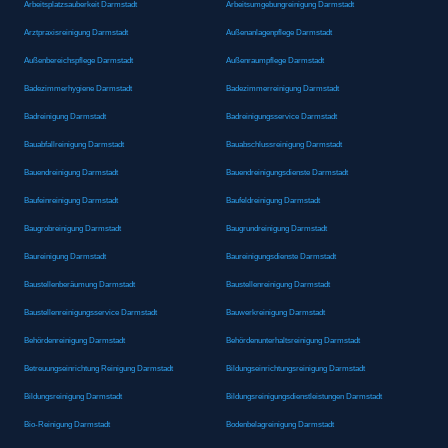
Arbeitsplatzsauberkeit Darmstadt
Arbeitsumgebungreinigung Darmstadt
Arztpraxisreinigung Darmstadt
Außenanlagenpflege Darmstadt
Außenbereichspflege Darmstadt
Außenraumpflege Darmstadt
Badezimmerhygiene Darmstadt
Badezimmerreinigung Darmstadt
Badreinigung Darmstadt
Badreinigungsservice Darmstadt
Bauabfallreinigung Darmstadt
Bauabschlussreinigung Darmstadt
Bauendreinigung Darmstadt
Bauendreinigungsdienste Darmstadt
Baufeinreinigung Darmstadt
Baufeldreinigung Darmstadt
Baugrobreinigung Darmstadt
Baugrundreinigung Darmstadt
Baureinigung Darmstadt
Baureinigungsdienste Darmstadt
Baustellenberäumung Darmstadt
Baustellenreinigung Darmstadt
Baustellenreinigungsservice Darmstadt
Bauwerkreinigung Darmstadt
Behördenreinigung Darmstadt
Behördenunterhaltsreinigung Darmstadt
Betreuungseinrichtung Reinigung Darmstadt
Bildungseinrichtungsreinigung Darmstadt
Bildungsreinigung Darmstadt
Bildungsreinigungsdienstleistungen Darmstadt
Bio-Reinigung Darmstadt
Bodenbelagreinigung Darmstadt