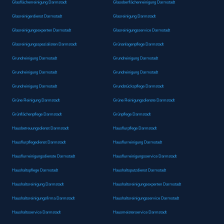
Glasflächenreinigung Darmstadt
Glasoberflächenreinigung Darmstadt
Glasreinigerdienst Darmstadt
Glasreinigung Darmstadt
Glasreinigungsexperten Darmstadt
Glasreinigungsservice Darmstadt
Glasreinigungsspezialisten Darmstadt
Grünanlagenpflege Darmstadt
Grundreinigung Darmstadt
Grundreinigung Darmstadt
Grundreinigung Darmstadt
Grundreinigung Darmstadt
Grundreinigung Darmstadt
Grundstückspflege Darmstadt
Grüne Reinigung Darmstadt
Grüne Reinigungsdienste Darmstadt
Grünflächenpflege Darmstadt
Grünpflege Darmstadt
Hausbetreuungsdienst Darmstadt
Hausflurpflege Darmstadt
Hausflurpflegedienst Darmstadt
Hausflurreinigung Darmstadt
Hausflurreinigungsdienste Darmstadt
Hausflurreinigungsservice Darmstadt
Haushaltspflege Darmstadt
Haushaltsputzdienst Darmstadt
Haushaltsreinigung Darmstadt
Haushaltsreinigungsexperten Darmstadt
Haushaltsreinigungsfirma Darmstadt
Haushaltsreinigungsservice Darmstadt
Haushaltsservice Darmstadt
Hausmeisterservice Darmstadt