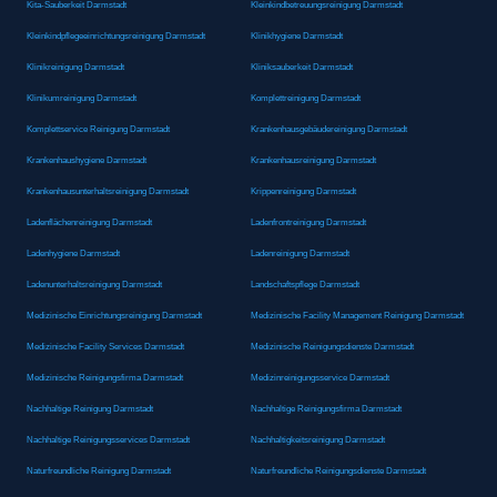
Kita-Sauberkeit Darmstadt
Kleinkindbetreuungsreinigung Darmstadt
Kleinkindpflegeeinrichtungsreinigung Darmstadt
Klinikhygiene Darmstadt
Klinikreinigung Darmstadt
Kliniksauberkeit Darmstadt
Klinikumreinigung Darmstadt
Komplettreinigung Darmstadt
Komplettservice Reinigung Darmstadt
Krankenhausgebäudereinigung Darmstadt
Krankenhaushygiene Darmstadt
Krankenhausreinigung Darmstadt
Krankenhausunterhaltsreinigung Darmstadt
Krippenreinigung Darmstadt
Ladenflächenreinigung Darmstadt
Ladenfrontreinigung Darmstadt
Ladenhygiene Darmstadt
Ladenreinigung Darmstadt
Ladenunterhaltsreinigung Darmstadt
Landschaftspflege Darmstadt
Medizinische Einrichtungsreinigung Darmstadt
Medizinische Facility Management Reinigung Darmstadt
Medizinische Facility Services Darmstadt
Medizinische Reinigungsdienste Darmstadt
Medizinische Reinigungsfirma Darmstadt
Medizinreinigungsservice Darmstadt
Nachhaltige Reinigung Darmstadt
Nachhaltige Reinigungsfirma Darmstadt
Nachhaltige Reinigungsservices Darmstadt
Nachhaltigkeitsreinigung Darmstadt
Naturfreundliche Reinigung Darmstadt
Naturfreundliche Reinigungsdienste Darmstadt