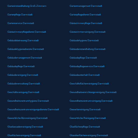
Garteninstandhaltung Groß-Zimmern
Gartenmanagement Darmstadt
Gartenpflege Darmstadt
Gartenpflegedienst Darmstadt
Gartenservice Darmstadt
Gästezimmerpflege Darmstadt
Gästezimmerpflegedienst Darmstadt
Gästezimmerreinigung Darmstadt
Gebäudebetreuung Darmstadt
Gebäudehygiene Darmstadt
Gebäudehygienedienste Darmstadt
Gebäudeinstandhaltung Darmstadt
Gebäudemanagement Darmstadt
Gebäudepflege Darmstadt
Gebäudepflege Darmstadt
Gebäudepflegeservice Darmstadt
Gebäudereinigung Darmstadt
Gebäudeunterhalt Darmstadt
Gebäudeverwaltung Darmstadt
Geschäftsflächenreinigung Darmstadt
Geschäftsreinigung Darmstadt
Gesundheitseinrichtungsreinigung Darmstadt
Gesundheitszentrumhygiene Darmstadt
Gesundheitszentrumreinigung Darmstadt
Gesundheitszentrumreinigungsdienste Darmstadt
Gewerbereinigung Darmstadt
Gewerbliche Büroreinigung Darmstadt
Gewerbliche Reinigung Darmstadt
Glasfassadenreinigung Darmstadt
Glasflächenpflege Darmstadt
Glasflächenreinigung Darmstadt
Glasoberflächenreinigung Darmstadt