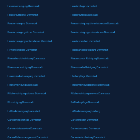
Fassadenreinigung Darmstadt
Fensterpflege Darmstadt
Fensterputzdienst Darmstadt
Fensterputzen Darmstadt
Fensterreinigung Darmstadt
Fensterreinigungsdienstleistungen Darmstadt
Fensterreinigungsfirma Darmstadt
Fensterreinigungsunternehmen Darmstadt
Fensterreinigungsunternehmen Darmstadt
Fensterwaschen Darmstadt
Firmenreinigung Darmstadt
Fitnessanlagenreinigung Darmstadt
Fitnessbereichreinigung Darmstadt
Fitnesscenter-Reinigung Darmstadt
Fitnessraumreinigung Darmstadt
Fitnessstudio Reinigung Darmstadt
Fitnessstudio-Reinigung Darmstadt
Flächenpflege Darmstadt
Flächenreinigung Darmstadt
Flächenreinigungsdienste Darmstadt
Flächenreinigungsdienste Darmstadt
Flächenreinigungsservice Darmstadt
Flurreinigung Darmstadt
Fußbodenpflege Darmstadt
Fußbodenreinigung Darmstadt
Fußbodenreinigung Dieburg
Gartenanlagenpflege Darmstadt
Gartenarbeiten Darmstadt
Gartenarbeitsservice Darmstadt
Gartenbetreuung Darmstadt
Gartenflächenmanagement Darmstadt
Garteninstandhaltung Darmstadt