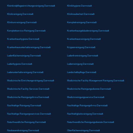
Kleinkindpflegeeinrichtungsreinigung Darmstadt
Klinikhygiene Darmstadt
Klinikreinigung Darmstadt
Kliniksauberkeit Darmstadt
Klinikumreinigung Darmstadt
Komplettreinigung Darmstadt
Komplettservice Reinigung Darmstadt
Krankenhausgebäudereinigung Darmstadt
Krankenhaushygiene Darmstadt
Krankenhausreinigung Darmstadt
Krankenhausunterhaltsreinigung Darmstadt
Krippenreinigung Darmstadt
Ladenflächenreinigung Darmstadt
Ladenfrontreinigung Darmstadt
Ladenhygiene Darmstadt
Ladenreinigung Darmstadt
Ladenunterhaltsreinigung Darmstadt
Landschaftspflege Darmstadt
Medizinische Einrichtungsreinigung Darmstadt
Medizinische Facility Management Reinigung Darmstadt
Medizinische Facility Services Darmstadt
Medizinische Reinigungsdienste Darmstadt
Medizinische Reinigungsfirma Darmstadt
Medizinreinigungsservice Darmstadt
Nachhaltige Reinigung Darmstadt
Nachhaltige Reinigungsfirma Darmstadt
Nachhaltige Reinigungsservices Darmstadt
Nachhaltigkeitsreinigung Darmstadt
Naturfreundliche Reinigung Darmstadt
Naturfreundliche Reinigungsdienste Darmstadt
Neubauendreinigung Darmstadt
Oberflächenreinigung Darmstadt