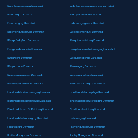
Bodenflächenreinigung Darmstadt
Bodenflächenreinigungsservice Darmstadt
Bodenpflege Darmstadt
Bodenpflegedienste Darmstadt
Bodenreinigung Darmstadt
Bodenreinigungsfirma Darmstadt
Bodenreinigungsservice Darmstadt
Büroflächenreinigung Darmstadt
Bürogebäudepflege Darmstadt
Bürogebäudereinigung Darmstadt
Bürogebäudesauberkeit Darmstadt
Bürogebäudeunterhaltsreinigung Darmstadt
Bürohygiene Darmstadt
Bürohygienedienste Darmstadt
Büroputzdienst Darmstadt
Büroreinigung Darmstadt
Büroreinigungsdienste Darmstadt
Büroreinigungsfirma Darmstadt
Büroreinigungsservice Darmstadt
Büroservice Reinigung Darmstadt
Einzelhandelsbetriebsreinigung Darmstadt
Einzelhandelsflächenpflege Darmstadt
Einzelhandelsflächenreinigung Darmstadt
Einzelhandelsgebäudereinigung Darmstadt
Einzelhandelsgeschäft Reinigung Darmstadt
Einzelhandelsreinigung Darmstadt
Einzelhandelsshopreinigung Darmstadt
Eisbeseitigung Darmstadt
Fachreinigung Darmstadt
Fachreinigungsservice Darmstadt
Facility Management Darmstadt
Facility Management Darmstadt