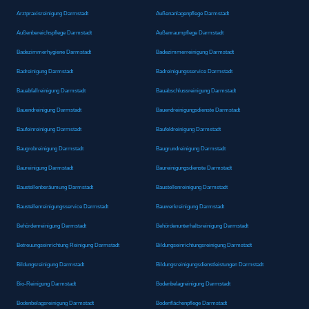
Arztpraxisreinigung Darmstadt
Außenanlagenpflege Darmstadt
Außenbereichspflege Darmstadt
Außenraumpflege Darmstadt
Badezimmerhygiene Darmstadt
Badezimmerreinigung Darmstadt
Badreinigung Darmstadt
Badreinigungsservice Darmstadt
Bauabfallreinigung Darmstadt
Bauabschlussreinigung Darmstadt
Bauendreinigung Darmstadt
Bauendreinigungsdienste Darmstadt
Baufeinreinigung Darmstadt
Baufeldreinigung Darmstadt
Baugrobreinigung Darmstadt
Baugrundreinigung Darmstadt
Baureinigung Darmstadt
Baureinigungsdienste Darmstadt
Baustellenberäumung Darmstadt
Baustellenreinigung Darmstadt
Baustellenreinigungsservice Darmstadt
Bauwerkreinigung Darmstadt
Behördenreinigung Darmstadt
Behördenunterhaltsreinigung Darmstadt
Betreuungseinrichtung Reinigung Darmstadt
Bildungseinrichtungsreinigung Darmstadt
Bildungsreinigung Darmstadt
Bildungsreinigungsdienstleistungen Darmstadt
Bio-Reinigung Darmstadt
Bodenbelagreinigung Darmstadt
Bodenbelagsreinigung Darmstadt
Bodenflächenpflege Darmstadt