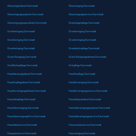
Glasreinigerdienst Darmstadt
Glasreinigung Darmstadt
Glasreinigungsexperten Darmstadt
Glasreinigungsservice Darmstadt
Glasreinigungsspezialisten Darmstadt
Grünanlagenpflege Darmstadt
Grundreinigung Darmstadt
Grundreinigung Darmstadt
Grundreinigung Darmstadt
Grundreinigung Darmstadt
Grundreinigung Darmstadt
Grundstückspflege Darmstadt
Grüne Reinigung Darmstadt
Grüne Reinigungsdienste Darmstadt
Grünflächenpflege Darmstadt
Grünpflege Darmstadt
Hausbetreuungsdienst Darmstadt
Hausflurpflege Darmstadt
Hausflurpflegedienst Darmstadt
Hausflurreinigung Darmstadt
Hausflurreinigungsdienste Darmstadt
Hausflurreinigungsservice Darmstadt
Haushaltspflege Darmstadt
Haushaltsputzdienst Darmstadt
Haushaltsreinigung Darmstadt
Haushaltsreinigungsexperten Darmstadt
Haushaltsreinigungsfirma Darmstadt
Haushaltsreinigungsservice Darmstadt
Haushaltsservice Darmstadt
Hausmeisterservice Darmstadt
Hausputzservice Darmstadt
Hausreinigung Darmstadt