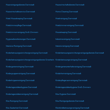
Hausreinigungsdienste Darmstadt
Hauswirtschaftsdienste Darmstadt
Hauswirtschaftsservice Darmstadt
Home Cleaning Darmstadt
Hotel-Housekeeping Darmstadt
Hotelreinigung Darmstadt
Hotelzimmerpflege Darmstadt
Hotelzimmerreinigung Darmstadt
Hotelzimmerreinigung Groß-Zimmern
Housekeeping Darmstadt
Hygienedienstleistungen Darmstadt
Industriereinigung Darmstadt
Intensive Reinigung Darmstadt
Intensivreinigung Darmstadt
Kinderbetreuungseinrichtungsreinigung Darmstadt
Kinderbetreuungseinrichtungsreinigungsdienste Darmstadt
Kinderbetreuungseinrichtungsreinigungsdienste Griesheim
Kinderbetreuungsreinigung Darmstadt
Kindergartenreinigung Darmstadt
Kindergartenunterhaltsreinigung Darmstadt
Kindergruppenreinigung Darmstadt
Kinderhortreinigung Darmstadt
Kinderkrippenreinigung Darmstadt
Kinderpflegeraumreinigung Darmstadt
Kindertagesstättenhygiene Darmstadt
Kindertagesstättenhygiene Groß-Zimmern
Kindertagesstättenreinigung Darmstadt
Kita-Hygiene Darmstadt
Kita-Reinigung Darmstadt
Kita-Reinigungsdienste Darmstadt
Kita-Sauberkeit Darmstadt
Kleinkindbetreuungsreinigung Darmstadt