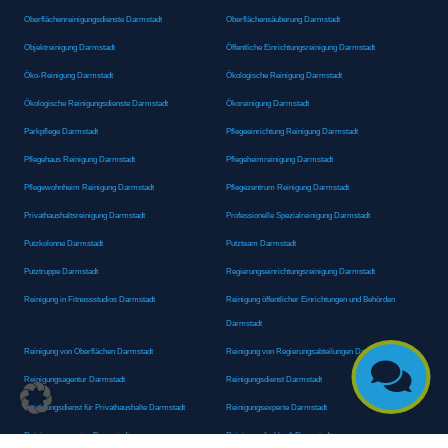
Oberflächenreinigungsdienste Darmstadt
Oberflächensäuberung Darmstadt
Objektreinigung Darmstadt
Öffentliche Einrichtungsreinigung Darmstadt
Öko-Reinigung Darmstadt
Ökologische Reinigung Darmstadt
Ökologische Reinigungsdienste Darmstadt
Ökoreinigung Darmstadt
Parkpflege Darmstadt
Pflegeeinrichtung Reinigung Darmstadt
Pflegehaus Reinigung Darmstadt
Pflegeheimreinigung Darmstadt
Pflegewohnheim Reinigung Darmstadt
Pflegezentrum Reinigung Darmstadt
Privathaushaltsreinigung Darmstadt
Professionelle Spezialreinigung Darmstadt
Putzkolonne Darmstadt
Putzteam Darmstadt
Putztruppe Darmstadt
Regierungseinrichtungsreinigung Darmstadt
Reinigung in Fitnessstudios Darmstadt
Reinigung öffentlicher Einrichtungen und Behörden
Darmstadt
Reinigung von Oberflächen Darmstadt
Reinigung von Regierungsabteilungen Darmstadt

Reinigungsagentur Darmstadt
Reinigungsdienst Darmstadt
Reinigungsdienst für Privathaushalte Darmstadt
Reinigungsexperte Darmstadt
Reinigungsexperten Darmstadt
Reinigungsfachkraft Darmstadt