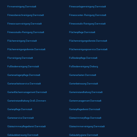
Firmenreinigung Darmstadt
Fitnessanlagenreinigung Darmstadt
Fitnessbereichreinigung Darmstadt
Fitnesscenter-Reinigung Darmstadt
Fitnessraumreinigung Darmstadt
Fitnessstudio Reinigung Darmstadt
Fitnessstudio-Reinigung Darmstadt
Flächenpflege Darmstadt
Flächenreinigung Darmstadt
Flächenreinigungsdienste Darmstadt
Flächenreinigungsdienste Darmstadt
Flächenreinigungsservice Darmstadt
Flurreinigung Darmstadt
Fußbodenpflege Darmstadt
Fußbodenreinigung Darmstadt
Fußbodenreinigung Dieburg
Gartenanlagenpflege Darmstadt
Gartenarbeiten Darmstadt
Gartenarbeitsservice Darmstadt
Gartenbetreuung Darmstadt
Gartenflächenmanagement Darmstadt
Garteninstandhaltung Darmstadt
Garteninstandhaltung Groß-Zimmern
Gartenmanagement Darmstadt
Gartenpflege Darmstadt
Gartenpflegedienst Darmstadt
Gartenservice Darmstadt
Gästezimmerpflege Darmstadt
Gästezimmerpflegedienst Darmstadt
Gästezimmerreinigung Darmstadt
Gebäudebetreuung Darmstadt
Gebäudehygiene Darmstadt