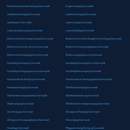
Krankenhausunterhaltsreinigung Darmstadt
Krippenreinigung Darmstadt
Ladenflächenreinigung Darmstadt
Ladenfrontreinigung Darmstadt
Ladenhygiene Darmstadt
Ladenreinigung Darmstadt
Ladenunterhaltsreinigung Darmstadt
Landschaftspflege Darmstadt
Medizinische Einrichtungsreinigung Darmstadt
Medizinische Facility Management Reinigung Darmstadt
Medizinische Facility Services Darmstadt
Medizinische Reinigungsdienste Darmstadt
Medizinische Reinigungsfirma Darmstadt
Medizinreinigungsservice Darmstadt
Nachhaltige Reinigung Darmstadt
Nachhaltige Reinigungsfirma Darmstadt
Nachhaltige Reinigungsservices Darmstadt
Nachhaltigkeitsreinigung Darmstadt
Naturfreundliche Reinigung Darmstadt
Naturfreundliche Reinigungsdienste Darmstadt
Neubauendreinigung Darmstadt
Oberflächenreinigung Darmstadt
Oberflächenreinigungsdienste Darmstadt
Oberflächensäuberung Darmstadt
Objektreinigung Darmstadt
Öffentliche Einrichtungsreinigung Darmstadt
Öko-Reinigung Darmstadt
Ökologische Reinigung Darmstadt
Ökologische Reinigungsdienste Darmstadt
Ökoreinigung Darmstadt
Parkpflege Darmstadt
Pflegeeinrichtung Reinigung Darmstadt