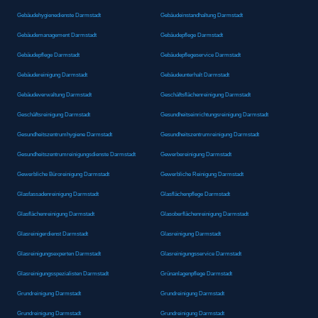
Gebäudehygienedienste Darmstadt
Gebäudeinstandhaltung Darmstadt
Gebäudemanagement Darmstadt
Gebäudepflege Darmstadt
Gebäudepflege Darmstadt
Gebäudepflegeservice Darmstadt
Gebäudereinigung Darmstadt
Gebäudeunterhalt Darmstadt
Gebäudeverwaltung Darmstadt
Geschäftsflächenreinigung Darmstadt
Geschäftsreinigung Darmstadt
Gesundheitseinrichtungsreinigung Darmstadt
Gesundheitszentrumhygiene Darmstadt
Gesundheitszentrumreinigung Darmstadt
Gesundheitszentrumreinigungsdienste Darmstadt
Gewerbereinigung Darmstadt
Gewerbliche Büroreinigung Darmstadt
Gewerbliche Reinigung Darmstadt
Glasfassadenreinigung Darmstadt
Glasflächenpflege Darmstadt
Glasflächenreinigung Darmstadt
Glasoberflächenreinigung Darmstadt
Glasreinigerdienst Darmstadt
Glasreinigung Darmstadt
Glasreinigungsexperten Darmstadt
Glasreinigungsservice Darmstadt
Glasreinigungsspezialisten Darmstadt
Grünanlagenpflege Darmstadt
Grundreinigung Darmstadt
Grundreinigung Darmstadt
Grundreinigung Darmstadt
Grundreinigung Darmstadt