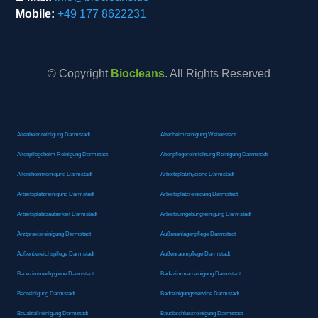
Mobile:
+49 177 8622231
© Copyright
Biocleans
. All Rights Reserved
Altenheimreinigung Darmstadt
Altenheimreinigung Weiterstadt
Altenpflegeheim Reinigung Darmstadt
Altenpflegereinrichtung Reinigung Darmstadt
Altersheimreinigung Darmstadt
Arbeitsplatzhygiene Darmstadt
Arbeitsplatzreinigung Darmstadt
Arbeitsplatzreinigung Darmstadt
Arbeitsplatzsauberkeit Darmstadt
Arbeitsumgebungreinigung Darmstadt
Arztpraxisreinigung Darmstadt
Außenanlagenpflege Darmstadt
Außenbereichspflege Darmstadt
Außenraumpflege Darmstadt
Badezimmerhygiene Darmstadt
Badezimmerreinigung Darmstadt
Badreinigung Darmstadt
Badreinigungsservice Darmstadt
Bauabfallreinigung Darmstadt
Bauabschlussreinigung Darmstadt