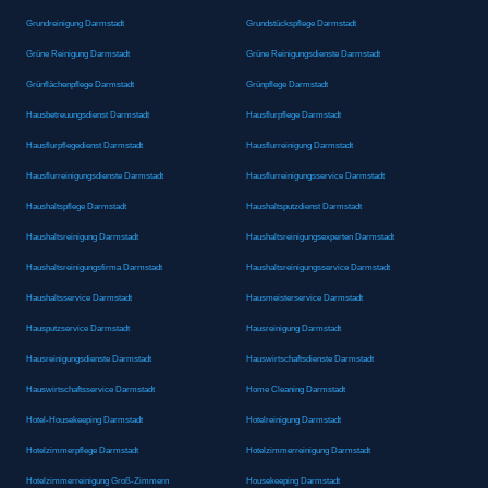
Grundreinigung Darmstadt
Grundstückspflege Darmstadt
Grüne Reinigung Darmstadt
Grüne Reinigungsdienste Darmstadt
Grünflächenpflege Darmstadt
Grünpflege Darmstadt
Hausbetreuungsdienst Darmstadt
Hausflurpflege Darmstadt
Hausflurpflegedienst Darmstadt
Hausflurreinigung Darmstadt
Hausflurreinigungsdienste Darmstadt
Hausflurreinigungsservice Darmstadt
Haushaltspflege Darmstadt
Haushaltsputzdienst Darmstadt
Haushaltsreinigung Darmstadt
Haushaltsreinigungsexperten Darmstadt
Haushaltsreinigungsfirma Darmstadt
Haushaltsreinigungsservice Darmstadt
Haushaltsservice Darmstadt
Hausmeisterservice Darmstadt
Hausputzservice Darmstadt
Hausreinigung Darmstadt
Hausreinigungsdienste Darmstadt
Hauswirtschaftsdienste Darmstadt
Hauswirtschaftsservice Darmstadt
Home Cleaning Darmstadt
Hotel-Housekeeping Darmstadt
Hotelreinigung Darmstadt
Hotelzimmerpflege Darmstadt
Hotelzimmerreinigung Darmstadt
Hotelzimmerreinigung Groß-Zimmern
Housekeeping Darmstadt