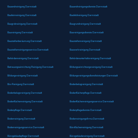
Bauendreinigung Darmstadt
Bauendreinigungsdienste Darmstadt
Baufeinreinigung Darmstadt
Baufeldreinigung Darmstadt
Baugrobreinigung Darmstadt
Baugrundreinigung Darmstadt
Baureinigung Darmstadt
Baureinigungsdienste Darmstadt
Baustellenberäumung Darmstadt
Baustellenreinigung Darmstadt
Baustellenreinigungsservice Darmstadt
Bauwerkreinigung Darmstadt
Behördenreinigung Darmstadt
Behördenunterhaltsreinigung Darmstadt
Betreuungseinrichtung Reinigung Darmstadt
Bildungseinrichtungsreinigung Darmstadt
Bildungsreinigung Darmstadt
Bildungsreinigungsdienstleistungen Darmstadt
Bio-Reinigung Darmstadt
Bodenbelagreinigung Darmstadt
Bodenbelagsreinigung Darmstadt
Bodenflächenpflege Darmstadt
Bodenflächenreinigung Darmstadt
Bodenflächenreinigungsservice Darmstadt
Bodenpflege Darmstadt
Bodenpflegedienste Darmstadt
Bodenreinigung Darmstadt
Bodenreinigungsfirma Darmstadt
Bodenreinigungsservice Darmstadt
Büroflächenreinigung Darmstadt
Bürogebäudepflege Darmstadt
Bürogebäudereinigung Darmstadt