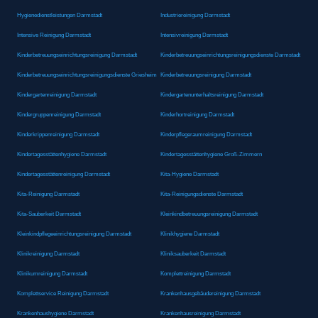
Hygienedienstleistungen Darmstadt
Industriereinigung Darmstadt
Intensive Reinigung Darmstadt
Intensivreinigung Darmstadt
Kinderbetreuungseinrichtungsreinigung Darmstadt
Kinderbetreuungseinrichtungsreinigungsdienste Darmstadt
Kinderbetreuungseinrichtungsreinigungsdienste Griesheim
Kinderbetreuungsreinigung Darmstadt
Kindergartenreinigung Darmstadt
Kindergartenunterhaltsreinigung Darmstadt
Kindergruppenreinigung Darmstadt
Kinderhortreinigung Darmstadt
Kinderkrippenreinigung Darmstadt
Kinderpflegeraumreinigung Darmstadt
Kindertagesstättenhygiene Darmstadt
Kindertagesstättenhygiene Groß-Zimmern
Kindertagesstättenreinigung Darmstadt
Kita-Hygiene Darmstadt
Kita-Reinigung Darmstadt
Kita-Reinigungsdienste Darmstadt
Kita-Sauberkeit Darmstadt
Kleinkindbetreuungsreinigung Darmstadt
Kleinkindpflegeeinrichtungsreinigung Darmstadt
Klinikhygiene Darmstadt
Klinikreinigung Darmstadt
Kliniksauberkeit Darmstadt
Klinikumreinigung Darmstadt
Komplettreinigung Darmstadt
Komplettservice Reinigung Darmstadt
Krankenhausgebäudereinigung Darmstadt
Krankenhaushygiene Darmstadt
Krankenhausreinigung Darmstadt