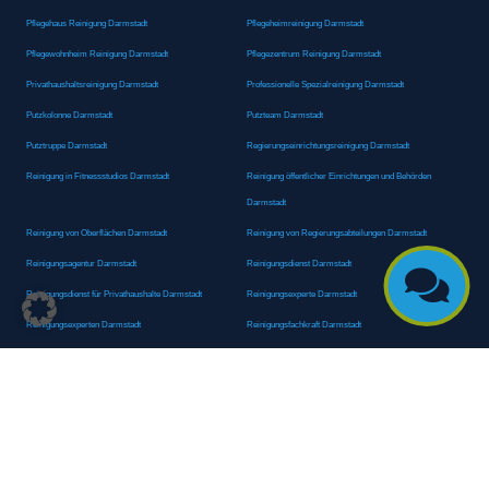
Pflegehaus Reinigung Darmstadt
Pflegeheimreinigung Darmstadt
Pflegewohnheim Reinigung Darmstadt
Pflegezentrum Reinigung Darmstadt
Privathaushaltsreinigung Darmstadt
Professionelle Spezialreinigung Darmstadt
Putzkolonne Darmstadt
Putzteam Darmstadt
Putztruppe Darmstadt
Regierungseinrichtungsreinigung Darmstadt
Reinigung in Fitnessstudios Darmstadt
Reinigung öffentlicher Einrichtungen und Behörden
Darmstadt
Reinigung von Oberflächen Darmstadt
Reinigung von Regierungsabteilungen Darmstadt
Reinigungsagentur Darmstadt
Reinigungsdienst Darmstadt

Reinigungsdienst für Privathaushalte Darmstadt
Reinigungsexperte Darmstadt
Reinigungsexperten Darmstadt
Reinigungsfachkraft Darmstadt
Reinigungsfachmann/-frau Darmstadt
Reinigungsfirma Darmstadt
Reinigungskraft Darmstadt
Reinigungskraft Darmstadt
Reinigungspersonal Darmstadt
Reinigungsservice Darmstadt
Reinigungsservice für Oberflächen Darmstadt
Reinigungsspezialdienstleister Darmstadt
Reinigungsspezialist Darmstadt
Reinigungsteam Darmstadt