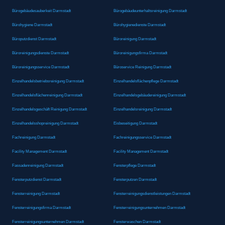
Bürogebäudesauberkeit Darmstadt
Bürogebäudeunterhaltsreinigung Darmstadt
Bürohygiene Darmstadt
Bürohygienedienste Darmstadt
Büroputzdienst Darmstadt
Büroreinigung Darmstadt
Büroreinigungsdienste Darmstadt
Büroreinigungsfirma Darmstadt
Büroreinigungsservice Darmstadt
Büroservice Reinigung Darmstadt
Einzelhandelsbetriebsreinigung Darmstadt
Einzelhandelsflächenpflege Darmstadt
Einzelhandelsflächenreinigung Darmstadt
Einzelhandelsgebäudereinigung Darmstadt
Einzelhandelsgeschäft Reinigung Darmstadt
Einzelhandelsreinigung Darmstadt
Einzelhandelsshopreinigung Darmstadt
Eisbeseitigung Darmstadt
Fachreinigung Darmstadt
Fachreinigungsservice Darmstadt
Facility Management Darmstadt
Facility Management Darmstadt
Fassadenreinigung Darmstadt
Fensterpflege Darmstadt
Fensterputzdienst Darmstadt
Fensterputzen Darmstadt
Fensterreinigung Darmstadt
Fensterreinigungsdienstleistungen Darmstadt
Fensterreinigungsfirma Darmstadt
Fensterreinigungsunternehmen Darmstadt
Fensterreinigungsunternehmen Darmstadt
Fensterwaschen Darmstadt