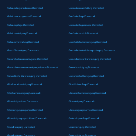
Gebäudehygienedienste Darmstadt
Gebäudeinstandhaltung Darmstadt
Gebäudemanagement Darmstadt
Gebäudepflege Darmstadt
Gebäudepflege Darmstadt
Gebäudepflegeservice Darmstadt
Gebäudereinigung Darmstadt
Gebäudeunterhalt Darmstadt
Gebäudeverwaltung Darmstadt
Geschäftsflächenreinigung Darmstadt
Geschäftsreinigung Darmstadt
Gesundheitseinrichtungsreinigung Darmstadt
Gesundheitszentrumhygiene Darmstadt
Gesundheitszentrumreinigung Darmstadt
Gesundheitszentrumreinigungsdienste Darmstadt
Gewerbereinigung Darmstadt
Gewerbliche Büroreinigung Darmstadt
Gewerbliche Reinigung Darmstadt
Glasfassadenreinigung Darmstadt
Glasflächenpflege Darmstadt
Glasflächenreinigung Darmstadt
Glasoberflächenreinigung Darmstadt
Glasreinigerdienst Darmstadt
Glasreinigung Darmstadt
Glasreinigungsexperten Darmstadt
Glasreinigungsservice Darmstadt
Glasreinigungsspezialisten Darmstadt
Grünanlagenpflege Darmstadt
Grundreinigung Darmstadt
Grundreinigung Darmstadt
Grundreinigung Darmstadt
Grundreinigung Darmstadt