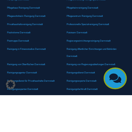
Pflegehaus Reinigung Darmstadt
Pflegeheimreinigung Darmstadt
Pflegewohnheim Reinigung Darmstadt
Pflegezentrum Reinigung Darmstadt
Privathaushaltsreinigung Darmstadt
Professionelle Spezialreinigung Darmstadt
Putzkolonne Darmstadt
Putzteam Darmstadt
Putztruppe Darmstadt
Regierungseinrichtungsreinigung Darmstadt
Reinigung in Fitnessstudios Darmstadt
Reinigung öffentlicher Einrichtungen und Behörden
Darmstadt
Reinigung von Oberflächen Darmstadt
Reinigung von Regierungsabteilungen Darmstadt
Reinigungsagentur Darmstadt
Reinigungsdienst Darmstadt

Reinigungsdienst für Privathaushalte Darmstadt
Reinigungsexperte Darmstadt
Reinigungsexperten Darmstadt
Reinigungsfachkraft Darmstadt
Reinigungsfachmann/-frau Darmstadt
Reinigungsfirma Darmstadt
Reinigungskraft Darmstadt
Reinigungskraft Darmstadt
Reinigungspersonal Darmstadt
Reinigungsservice Darmstadt
Reinigungsservice für Oberflächen Darmstadt
Reinigungsspezialdienstleister Darmstadt
Reinigungsspezialist Darmstadt
Reinigungsteam Darmstadt