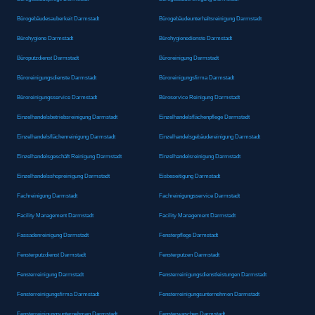
Bürogebäudesauberkeit Darmstadt
Bürogebäudeunterhaltsreinigung Darmstadt
Bürohygiene Darmstadt
Bürohygienedienste Darmstadt
Büroputzdienst Darmstadt
Büroreinigung Darmstadt
Büroreinigungsdienste Darmstadt
Büroreinigungsfirma Darmstadt
Büroreinigungsservice Darmstadt
Büroservice Reinigung Darmstadt
Einzelhandelsbetriebsreinigung Darmstadt
Einzelhandelsflächenpflege Darmstadt
Einzelhandelsflächenreinigung Darmstadt
Einzelhandelsgebäudereinigung Darmstadt
Einzelhandelsgeschäft Reinigung Darmstadt
Einzelhandelsreinigung Darmstadt
Einzelhandelsshopreinigung Darmstadt
Eisbeseitigung Darmstadt
Fachreinigung Darmstadt
Fachreinigungsservice Darmstadt
Facility Management Darmstadt
Facility Management Darmstadt
Fassadenreinigung Darmstadt
Fensterpflege Darmstadt
Fensterputzdienst Darmstadt
Fensterputzen Darmstadt
Fensterreinigung Darmstadt
Fensterreinigungsdienstleistungen Darmstadt
Fensterreinigungsfirma Darmstadt
Fensterreinigungsunternehmen Darmstadt
Fensterreinigungsunternehmen Darmstadt
Fensterwaschen Darmstadt