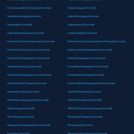
Krankenhausunterhaltsreinigung Darmstadt
Krippenreinigung Darmstadt
Ladenflächenreinigung Darmstadt
Ladenfrontreinigung Darmstadt
Ladenhygiene Darmstadt
Ladenreinigung Darmstadt
Ladenunterhaltsreinigung Darmstadt
Landschaftspflege Darmstadt
Medizinische Einrichtungsreinigung Darmstadt
Medizinische Facility Management Reinigung Darmstadt
Medizinische Facility Services Darmstadt
Medizinische Reinigungsdienste Darmstadt
Medizinische Reinigungsfirma Darmstadt
Medizinreinigungsservice Darmstadt
Nachhaltige Reinigung Darmstadt
Nachhaltige Reinigungsfirma Darmstadt
Nachhaltige Reinigungsservices Darmstadt
Nachhaltigkeitsreinigung Darmstadt
Naturfreundliche Reinigung Darmstadt
Naturfreundliche Reinigungsdienste Darmstadt
Neubauendreinigung Darmstadt
Oberflächenreinigung Darmstadt
Oberflächenreinigungsdienste Darmstadt
Oberflächensäuberung Darmstadt
Objektreinigung Darmstadt
Öffentliche Einrichtungsreinigung Darmstadt
Öko-Reinigung Darmstadt
Ökologische Reinigung Darmstadt
Ökologische Reinigungsdienste Darmstadt
Ökoreinigung Darmstadt
Parkpflege Darmstadt
Pflegeeinrichtung Reinigung Darmstadt