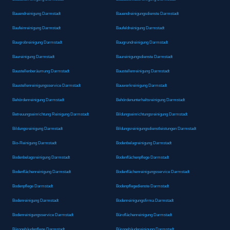
Bauendreinigung Darmstadt
Bauendreinigungsdienste Darmstadt
Baufeinreinigung Darmstadt
Baufeldreinigung Darmstadt
Baugrobreinigung Darmstadt
Baugrundreinigung Darmstadt
Baureinigung Darmstadt
Baureinigungsdienste Darmstadt
Baustellenberäumung Darmstadt
Baustellenreinigung Darmstadt
Baustellenreinigungsservice Darmstadt
Bauwerkreinigung Darmstadt
Behördenreinigung Darmstadt
Behördenunterhaltsreinigung Darmstadt
Betreuungseinrichtung Reinigung Darmstadt
Bildungseinrichtungsreinigung Darmstadt
Bildungsreinigung Darmstadt
Bildungsreinigungsdienstleistungen Darmstadt
Bio-Reinigung Darmstadt
Bodenbelagreinigung Darmstadt
Bodenbelagsreinigung Darmstadt
Bodenflächenpflege Darmstadt
Bodenflächenreinigung Darmstadt
Bodenflächenreinigungsservice Darmstadt
Bodenpflege Darmstadt
Bodenpflegedienste Darmstadt
Bodenreinigung Darmstadt
Bodenreinigungsfirma Darmstadt
Bodenreinigungsservice Darmstadt
Büroflächenreinigung Darmstadt
Bürogebäudepflege Darmstadt
Bürogebäudereinigung Darmstadt