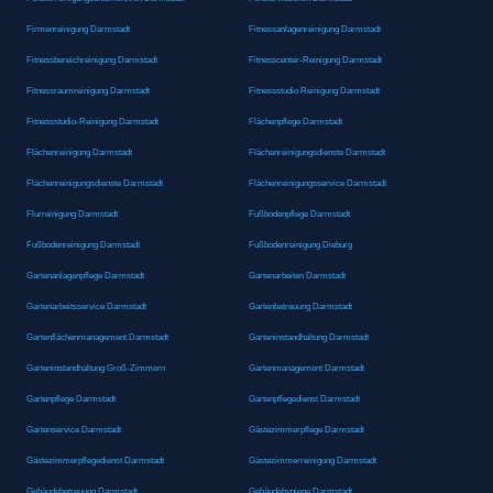
Firmenreinigung Darmstadt
Fitnessanlagenreinigung Darmstadt
Fitnessbereichreinigung Darmstadt
Fitnesscenter-Reinigung Darmstadt
Fitnessraumreinigung Darmstadt
Fitnessstudio Reinigung Darmstadt
Fitnessstudio-Reinigung Darmstadt
Flächenpflege Darmstadt
Flächenreinigung Darmstadt
Flächenreinigungsdienste Darmstadt
Flächenreinigungsdienste Darmstadt
Flächenreinigungsservice Darmstadt
Flurreinigung Darmstadt
Fußbodenpflege Darmstadt
Fußbodenreinigung Darmstadt
Fußbodenreinigung Dieburg
Gartenanlagenpflege Darmstadt
Gartenarbeiten Darmstadt
Gartenarbeitsservice Darmstadt
Gartenbetreuung Darmstadt
Gartenflächenmanagement Darmstadt
Garteninstandhaltung Darmstadt
Garteninstandhaltung Groß-Zimmern
Gartenmanagement Darmstadt
Gartenpflege Darmstadt
Gartenpflegedienst Darmstadt
Gartenservice Darmstadt
Gästezimmerpflege Darmstadt
Gästezimmerpflegedienst Darmstadt
Gästezimmerreinigung Darmstadt
Gebäudebetreuung Darmstadt
Gebäudehygiene Darmstadt