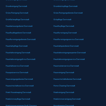
Grundreinigung Darmstadt
Grundstückspflege Darmstadt
Grüne Reinigung Darmstadt
Grüne Reinigungsdienste Darmstadt
Grünflächenpflege Darmstadt
Grünpflege Darmstadt
Hausbetreuungsdienst Darmstadt
Hausflurpflege Darmstadt
Hausflurpflegedienst Darmstadt
Hausflurreinigung Darmstadt
Hausflurreinigungsdienste Darmstadt
Hausflurreinigungsservice Darmstadt
Haushaltspflege Darmstadt
Haushaltsputzdienst Darmstadt
Haushaltsreinigung Darmstadt
Haushaltsreinigungsexperten Darmstadt
Haushaltsreinigungsfirma Darmstadt
Haushaltsreinigungsservice Darmstadt
Haushaltsservice Darmstadt
Hausmeisterservice Darmstadt
Hausputzservice Darmstadt
Hausreinigung Darmstadt
Hausreinigungsdienste Darmstadt
Hauswirtschaftsdienste Darmstadt
Hauswirtschaftsservice Darmstadt
Home Cleaning Darmstadt
Hotel-Housekeeping Darmstadt
Hotelreinigung Darmstadt
Hotelzimmerpflege Darmstadt
Hotelzimmerreinigung Darmstadt
Hotelzimmerreinigung Groß-Zimmern
Housekeeping Darmstadt