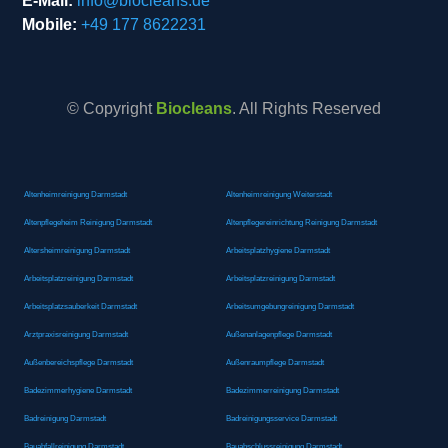
E-Mail:
info@biocleans.de
Mobile:
+49 177 8622231
© Copyright
Biocleans
. All Rights Reserved
Altenheimreinigung Darmstadt
Altenheimreinigung Weiterstadt
Altenpflegeheim Reinigung Darmstadt
Altenpflegereinrichtung Reinigung Darmstadt
Altersheimreinigung Darmstadt
Arbeitsplatzhygiene Darmstadt
Arbeitsplatzreinigung Darmstadt
Arbeitsplatzreinigung Darmstadt
Arbeitsplatzsauberkeit Darmstadt
Arbeitsumgebungreinigung Darmstadt
Arztpraxisreinigung Darmstadt
Außenanlagenpflege Darmstadt
Außenbereichspflege Darmstadt
Außenraumpflege Darmstadt
Badezimmerhygiene Darmstadt
Badezimmerreinigung Darmstadt
Badreinigung Darmstadt
Badreinigungsservice Darmstadt
Bauabfallreinigung Darmstadt
Bauabschlussreinigung Darmstadt