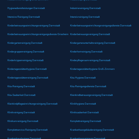
Hygienedienstleistungen Darmstadt
Industriereinigung Darmstadt
Intensive Reinigung Darmstadt
Intensivreinigung Darmstadt
Kinderbetreuungseinrichtungsreinigung Darmstadt
Kinderbetreuungseinrichtungsreinigungsdienste Darmstadt
Kinderbetreuungseinrichtungsreinigungsdienste Griesheim
Kinderbetreuungsreinigung Darmstadt
Kindergartenreinigung Darmstadt
Kindergartenunterhaltsreinigung Darmstadt
Kindergruppenreinigung Darmstadt
Kinderhortreinigung Darmstadt
Kinderkrippenreinigung Darmstadt
Kinderpflegeraumreinigung Darmstadt
Kindertagesstättenhygiene Darmstadt
Kindertagesstättenhygiene Groß-Zimmern
Kindertagesstättenreinigung Darmstadt
Kita-Hygiene Darmstadt
Kita-Reinigung Darmstadt
Kita-Reinigungsdienste Darmstadt
Kita-Sauberkeit Darmstadt
Kleinkindbetreuungsreinigung Darmstadt
Kleinkindpflegeeinrichtungsreinigung Darmstadt
Klinikhygiene Darmstadt
Klinikreinigung Darmstadt
Kliniksauberkeit Darmstadt
Klinikumreinigung Darmstadt
Komplettreinigung Darmstadt
Komplettservice Reinigung Darmstadt
Krankenhausgebäudereinigung Darmstadt
Krankenhaushygiene Darmstadt
Krankenhausreinigung Darmstadt