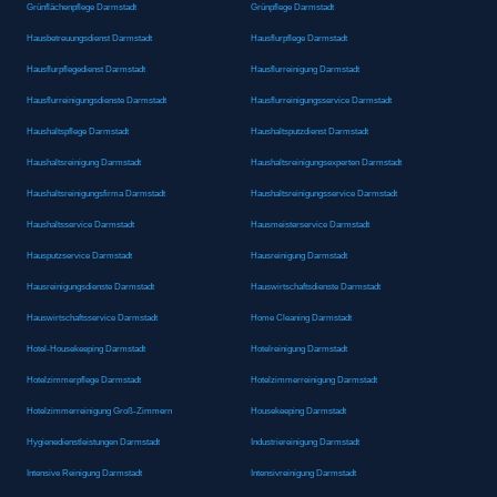
Grünflächenpflege Darmstadt
Grünpflege Darmstadt
Hausbetreuungsdienst Darmstadt
Hausflurpflege Darmstadt
Hausflurpflegedienst Darmstadt
Hausflurreinigung Darmstadt
Hausflurreinigungsdienste Darmstadt
Hausflurreinigungsservice Darmstadt
Haushaltspflege Darmstadt
Haushaltsputzdienst Darmstadt
Haushaltsreinigung Darmstadt
Haushaltsreinigungsexperten Darmstadt
Haushaltsreinigungsfirma Darmstadt
Haushaltsreinigungsservice Darmstadt
Haushaltsservice Darmstadt
Hausmeisterservice Darmstadt
Hausputzservice Darmstadt
Hausreinigung Darmstadt
Hausreinigungsdienste Darmstadt
Hauswirtschaftsdienste Darmstadt
Hauswirtschaftsservice Darmstadt
Home Cleaning Darmstadt
Hotel-Housekeeping Darmstadt
Hotelreinigung Darmstadt
Hotelzimmerpflege Darmstadt
Hotelzimmerreinigung Darmstadt
Hotelzimmerreinigung Groß-Zimmern
Housekeeping Darmstadt
Hygienedienstleistungen Darmstadt
Industriereinigung Darmstadt
Intensive Reinigung Darmstadt
Intensivreinigung Darmstadt