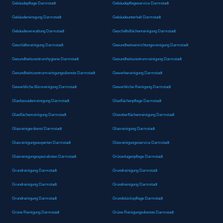
Gebäudepflege Darmstadt
Gebäudepflegeservice Darmstadt
Gebäudereinigung Darmstadt
Gebäudeunterhalt Darmstadt
Gebäudeverwaltung Darmstadt
Geschäftsflächenreinigung Darmstadt
Geschäftsreinigung Darmstadt
Gesundheitseinrichtungsreinigung Darmstadt
Gesundheitszentrumhygiene Darmstadt
Gesundheitszentrumreinigung Darmstadt
Gesundheitszentrumreinigungsdienste Darmstadt
Gewerbereinigung Darmstadt
Gewerbliche Büroreinigung Darmstadt
Gewerbliche Reinigung Darmstadt
Glasfassadenreinigung Darmstadt
Glasflächenpflege Darmstadt
Glasflächenreinigung Darmstadt
Glasoberflächenreinigung Darmstadt
Glasreinigerdienst Darmstadt
Glasreinigung Darmstadt
Glasreinigungsexperten Darmstadt
Glasreinigungsservice Darmstadt
Glasreinigungsspezialisten Darmstadt
Grünanlagenpflege Darmstadt
Grundreinigung Darmstadt
Grundreinigung Darmstadt
Grundreinigung Darmstadt
Grundreinigung Darmstadt
Grundreinigung Darmstadt
Grundstückspflege Darmstadt
Grüne Reinigung Darmstadt
Grüne Reinigungsdienste Darmstadt