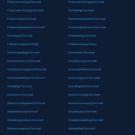
Fitnessraumreinigung Darmstadt
Fitnessstudio Reinigung Darmstadt
Fitnessstudio-Reinigung Darmstadt
Flächenpflege Darmstadt
Flächenreinigung Darmstadt
Flächenreinigungsdienste Darmstadt
Flächenreinigungsdienste Darmstadt
Flächenreinigungsservice Darmstadt
Flurreinigung Darmstadt
Fußbodenpflege Darmstadt
Fußbodenreinigung Darmstadt
Fußbodenreinigung Dieburg
Gartenanlagenpflege Darmstadt
Gartenarbeiten Darmstadt
Gartenarbeitsservice Darmstadt
Gartenbetreuung Darmstadt
Gartenflächenmanagement Darmstadt
Garteninstandhaltung Darmstadt
Garteninstandhaltung Groß-Zimmern
Gartenmanagement Darmstadt
Gartenpflege Darmstadt
Gartenpflegedienst Darmstadt
Gartenservice Darmstadt
Gästezimmerpflege Darmstadt
Gästezimmerpflegedienst Darmstadt
Gästezimmerreinigung Darmstadt
Gebäudebetreuung Darmstadt
Gebäudehygiene Darmstadt
Gebäudehygienedienste Darmstadt
Gebäudeinstandhaltung Darmstadt
Gebäudemanagement Darmstadt
Gebäudepflege Darmstadt