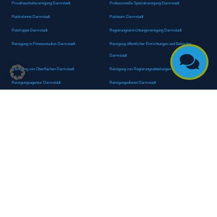
Privathaushaltsreinigung Darmstadt
Professionelle Spezialreinigung Darmstadt
Putzkolonne Darmstadt
Putzteam Darmstadt
Putztruppe Darmstadt
Regierungseinrichtungsreinigung Darmstadt
Reinigung in Fitnessstudios Darmstadt
Reinigung öffentlicher Einrichtungen und Behörden

Darmstadt
Reinigung von Oberflächen Darmstadt
Reinigung von Regierungsabteilungen Darmstadt
Reinigungsagentur Darmstadt
Reinigungsdienst Darmstadt
Reinigungsdienst für Privathaushalte Darmstadt
Reinigungsexperte Darmstadt
Reinigungsexperten Darmstadt
Reinigungsfachkraft Darmstadt
Reinigungsfachmann/-frau Darmstadt
Reinigungsfirma Darmstadt
Reinigungskraft Darmstadt
Reinigungskraft Darmstadt
Reinigungspersonal Darmstadt
Reinigungsservice Darmstadt
Reinigungsservice für Oberflächen Darmstadt
Reinigungsspezialdienstleister Darmstadt
Reinigungsspezialist Darmstadt
Reinigungsteam Darmstadt
Reinigungstruppe Darmstadt
Reinigungsunternehmen Darmstadt
Rundumreinigung Darmstadt
Sanitäranlagenreinigung Darmstadt