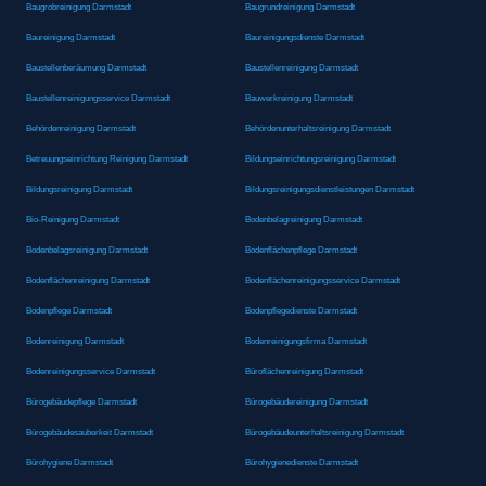
Baugrobreinigung Darmstadt
Baugrundreinigung Darmstadt
Baureinigung Darmstadt
Baureinigungsdienste Darmstadt
Baustellenberäumung Darmstadt
Baustellenreinigung Darmstadt
Baustellenreinigungsservice Darmstadt
Bauwerkreinigung Darmstadt
Behördenreinigung Darmstadt
Behördenunterhaltsreinigung Darmstadt
Betreuungseinrichtung Reinigung Darmstadt
Bildungseinrichtungsreinigung Darmstadt
Bildungsreinigung Darmstadt
Bildungsreinigungsdienstleistungen Darmstadt
Bio-Reinigung Darmstadt
Bodenbelagreinigung Darmstadt
Bodenbelagsreinigung Darmstadt
Bodenflächenpflege Darmstadt
Bodenflächenreinigung Darmstadt
Bodenflächenreinigungsservice Darmstadt
Bodenpflege Darmstadt
Bodenpflegedienste Darmstadt
Bodenreinigung Darmstadt
Bodenreinigungsfirma Darmstadt
Bodenreinigungsservice Darmstadt
Büroflächenreinigung Darmstadt
Bürogebäudepflege Darmstadt
Bürogebäudereinigung Darmstadt
Bürogebäudesauberkeit Darmstadt
Bürogebäudeunterhaltsreinigung Darmstadt
Bürohygiene Darmstadt
Bürohygienedienste Darmstadt