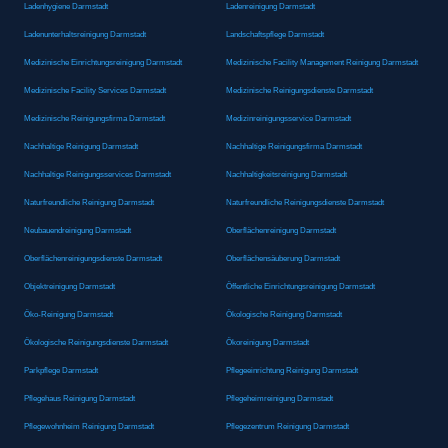
Ladenhygiene Darmstadt
Ladenreinigung Darmstadt
Ladenunterhaltsreinigung Darmstadt
Landschaftspflege Darmstadt
Medizinische Einrichtungsreinigung Darmstadt
Medizinische Facility Management Reinigung Darmstadt
Medizinische Facility Services Darmstadt
Medizinische Reinigungsdienste Darmstadt
Medizinische Reinigungsfirma Darmstadt
Medizinreinigungsservice Darmstadt
Nachhaltige Reinigung Darmstadt
Nachhaltige Reinigungsfirma Darmstadt
Nachhaltige Reinigungsservices Darmstadt
Nachhaltigkeitsreinigung Darmstadt
Naturfreundliche Reinigung Darmstadt
Naturfreundliche Reinigungsdienste Darmstadt
Neubauendreinigung Darmstadt
Oberflächenreinigung Darmstadt
Oberflächenreinigungsdienste Darmstadt
Oberflächensäuberung Darmstadt
Objektreinigung Darmstadt
Öffentliche Einrichtungsreinigung Darmstadt
Öko-Reinigung Darmstadt
Ökologische Reinigung Darmstadt
Ökologische Reinigungsdienste Darmstadt
Ökoreinigung Darmstadt
Parkpflege Darmstadt
Pflegeeinrichtung Reinigung Darmstadt
Pflegehaus Reinigung Darmstadt
Pflegeheimreinigung Darmstadt
Pflegewohnheim Reinigung Darmstadt
Pflegezentrum Reinigung Darmstadt