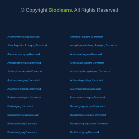
© Copyright
Biocleans
. All Rights Reserved
Altenheimreinigung Darmstadt
Altenheimreinigung Weiterstadt
Altenpflegeheim Reinigung Darmstadt
Altenpflegereinrichtung Reinigung Darmstadt
Altersheimreinigung Darmstadt
Arbeitsplatzhygiene Darmstadt
Arbeitsplatzreinigung Darmstadt
Arbeitsplatzreinigung Darmstadt
Arbeitsplatzsauberkeit Darmstadt
Arbeitsumgebungreinigung Darmstadt
Arztpraxisreinigung Darmstadt
Außenanlagenpflege Darmstadt
Außenbereichspflege Darmstadt
Außenraumpflege Darmstadt
Badezimmerhygiene Darmstadt
Badezimmerreinigung Darmstadt
Badreinigung Darmstadt
Badreinigungsservice Darmstadt
Bauabfallreinigung Darmstadt
Bauabschlussreinigung Darmstadt
Bauendreinigung Darmstadt
Bauendreinigungsdienste Darmstadt
Baufeinreinigung Darmstadt
Baufeldreinigung Darmstadt