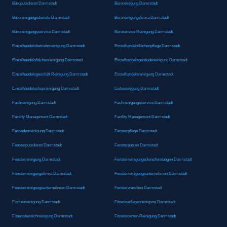
Büroputzdienst Darmstadt
Büroreinigung Darmstadt
Büroreinigungsdienste Darmstadt
Büroreinigungsfirma Darmstadt
Büroreinigungsservice Darmstadt
Büroservice Reinigung Darmstadt
Einzelhandelsbetriebsreinigung Darmstadt
Einzelhandelsflächenpflege Darmstadt
Einzelhandelsflächenreinigung Darmstadt
Einzelhandelsgebäudereinigung Darmstadt
Einzelhandelsgeschäft Reinigung Darmstadt
Einzelhandelsreinigung Darmstadt
Einzelhandelsshopreinigung Darmstadt
Eisbeseitigung Darmstadt
Fachreinigung Darmstadt
Fachreinigungsservice Darmstadt
Facility Management Darmstadt
Facility Management Darmstadt
Fassadenreinigung Darmstadt
Fensterpflege Darmstadt
Fensterputzdienst Darmstadt
Fensterputzen Darmstadt
Fensterreinigung Darmstadt
Fensterreinigungsdienstleistungen Darmstadt
Fensterreinigungsfirma Darmstadt
Fensterreinigungsunternehmen Darmstadt
Fensterreinigungsunternehmen Darmstadt
Fensterwaschen Darmstadt
Firmenreinigung Darmstadt
Fitnessanlagenreinigung Darmstadt
Fitnessbereichreinigung Darmstadt
Fitnesscenter-Reinigung Darmstadt