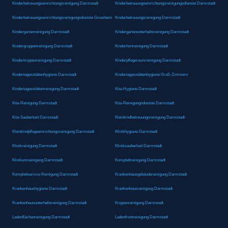
Kinderbetreuungseinrichtungsreinigung Darmstadt
Kinderbetreuungseinrichtungsreinigungsdienste Darmstadt
Kinderbetreuungseinrichtungsreinigungsdienste Griesheim
Kinderbetreuungsreinigung Darmstadt
Kindergartenreinigung Darmstadt
Kindergartenunterhaltsreinigung Darmstadt
Kindergruppenreinigung Darmstadt
Kinderhortreinigung Darmstadt
Kinderkrippenreinigung Darmstadt
Kinderpflegeraumreinigung Darmstadt
Kindertagesstättenhygiene Darmstadt
Kindertagesstättenhygiene Groß-Zimmern
Kindertagesstättenreinigung Darmstadt
Kita-Hygiene Darmstadt
Kita-Reinigung Darmstadt
Kita-Reinigungsdienste Darmstadt
Kita-Sauberkeit Darmstadt
Kleinkindbetreuungsreinigung Darmstadt
Kleinkindpflegeeinrichtungsreinigung Darmstadt
Klinikhygiene Darmstadt
Klinikreinigung Darmstadt
Kliniksauberkeit Darmstadt
Klinikumreinigung Darmstadt
Komplettreinigung Darmstadt
Komplettservice Reinigung Darmstadt
Krankenhausgebäudereinigung Darmstadt
Krankenhaushygiene Darmstadt
Krankenhausreinigung Darmstadt
Krankenhausunterhaltsreinigung Darmstadt
Krippenreinigung Darmstadt
Ladenflächenreinigung Darmstadt
Ladenfrontreinigung Darmstadt