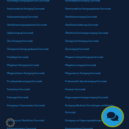
Nachhaltige Reinigungsservices Darmstadt
Nachhaltigkeitsreinigung Darmstadt
Naturfreundliche Reinigung Darmstadt
Naturfreundliche Reinigungsdienste Darmstadt
Neubauendreinigung Darmstadt
Oberflächenreinigung Darmstadt
Oberflächenreinigungsdienste Darmstadt
Oberflächensäuberung Darmstadt
Objektreinigung Darmstadt
Öffentliche Einrichtungsreinigung Darmstadt
Öko-Reinigung Darmstadt
Ökologische Reinigung Darmstadt
Ökologische Reinigungsdienste Darmstadt
Ökoreinigung Darmstadt
Parkpflege Darmstadt
Pflegeeinrichtung Reinigung Darmstadt
Pflegehaus Reinigung Darmstadt
Pflegeheimreinigung Darmstadt
Pflegewohnheim Reinigung Darmstadt
Pflegezentrum Reinigung Darmstadt
Privathaushaltsreinigung Darmstadt
Professionelle Spezialreinigung Darmstadt
Putzkolonne Darmstadt
Putzteam Darmstadt
Putztruppe Darmstadt
Regierungseinrichtungsreinigung Darmstadt
Reinigung in Fitnessstudios Darmstadt
Reinigung öffentlicher Einrichtungen und Behörden
Darmstadt

Reinigung von Oberflächen Darmstadt
Reinigung von Regierungsabteilungen Darmstadt
Reinigungsagentur Darmstadt
Reinigungsdienst Darmstadt