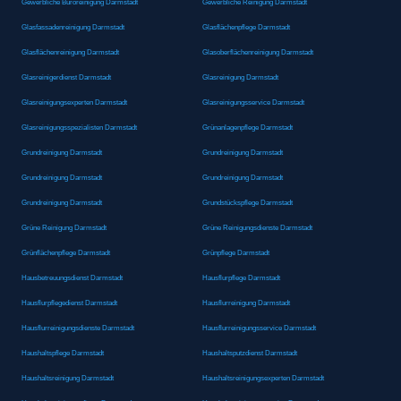
Gewerbliche Büroreinigung Darmstadt
Gewerbliche Reinigung Darmstadt
Glasfassadenreinigung Darmstadt
Glasflächenpflege Darmstadt
Glasflächenreinigung Darmstadt
Glasoberflächenreinigung Darmstadt
Glasreinigerdienst Darmstadt
Glasreinigung Darmstadt
Glasreinigungsexperten Darmstadt
Glasreinigungsservice Darmstadt
Glasreinigungsspezialisten Darmstadt
Grünanlagenpflege Darmstadt
Grundreinigung Darmstadt
Grundreinigung Darmstadt
Grundreinigung Darmstadt
Grundreinigung Darmstadt
Grundreinigung Darmstadt
Grundstückspflege Darmstadt
Grüne Reinigung Darmstadt
Grüne Reinigungsdienste Darmstadt
Grünflächenpflege Darmstadt
Grünpflege Darmstadt
Hausbetreuungsdienst Darmstadt
Hausflurpflege Darmstadt
Hausflurpflegedienst Darmstadt
Hausflurreinigung Darmstadt
Hausflurreinigungsdienste Darmstadt
Hausflurreinigungsservice Darmstadt
Haushaltspflege Darmstadt
Haushaltsputzdienst Darmstadt
Haushaltsreinigung Darmstadt
Haushaltsreinigungsexperten Darmstadt