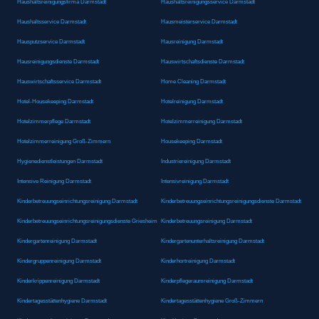
Haushaltsreinigungsfirma Darmstadt
Haushaltsreinigungsservice Darmstadt
Haushaltsservice Darmstadt
Hausmeisterservice Darmstadt
Hausputzservice Darmstadt
Hausreinigung Darmstadt
Hausreinigungsdienste Darmstadt
Hauswirtschaftsdienste Darmstadt
Hauswirtschaftsservice Darmstadt
Home Cleaning Darmstadt
Hotel-Housekeeping Darmstadt
Hotelreinigung Darmstadt
Hotelzimmerpflege Darmstadt
Hotelzimmerreinigung Darmstadt
Hotelzimmerreinigung Groß-Zimmern
Housekeeping Darmstadt
Hygienedienstleistungen Darmstadt
Industriereinigung Darmstadt
Intensive Reinigung Darmstadt
Intensivreinigung Darmstadt
Kinderbetreuungseinrichtungsreinigung Darmstadt
Kinderbetreuungseinrichtungsreinigungsdienste Darmstadt
Kinderbetreuungseinrichtungsreinigungsdienste Griesheim
Kinderbetreuungsreinigung Darmstadt
Kindergartenreinigung Darmstadt
Kindergartenunterhaltsreinigung Darmstadt
Kindergruppenreinigung Darmstadt
Kinderhortreinigung Darmstadt
Kinderkrippenreinigung Darmstadt
Kinderpflegeraumreinigung Darmstadt
Kindertagesstättenhygiene Darmstadt
Kindertagesstättenhygiene Groß-Zimmern