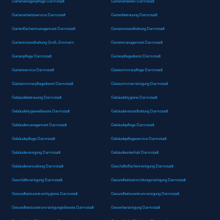
Gartenanlagenpflege Darmstadt
Gartenarbeiten Darmstadt
Gartenarbeitsservice Darmstadt
Gartenbetreuung Darmstadt
Gartenflächenmanagement Darmstadt
Garteninstandhaltung Darmstadt
Garteninstandhaltung Groß-Zimmern
Gartenmanagement Darmstadt
Gartenpflege Darmstadt
Gartenpflegedienst Darmstadt
Gartenservice Darmstadt
Gästezimmerpflege Darmstadt
Gästezimmerpflegedienst Darmstadt
Gästezimmerreinigung Darmstadt
Gebäudebetreuung Darmstadt
Gebäudehygiene Darmstadt
Gebäudehygienedienste Darmstadt
Gebäudeinstandhaltung Darmstadt
Gebäudemanagement Darmstadt
Gebäudepflege Darmstadt
Gebäudepflege Darmstadt
Gebäudepflegeservice Darmstadt
Gebäudereinigung Darmstadt
Gebäudeunterhalt Darmstadt
Gebäudeverwaltung Darmstadt
Geschäftsflächenreinigung Darmstadt
Geschäftsreinigung Darmstadt
Gesundheitseinrichtungsreinigung Darmstadt
Gesundheitszentrumhygiene Darmstadt
Gesundheitszentrumreinigung Darmstadt
Gesundheitszentrumreinigungsdienste Darmstadt
Gewerbereinigung Darmstadt