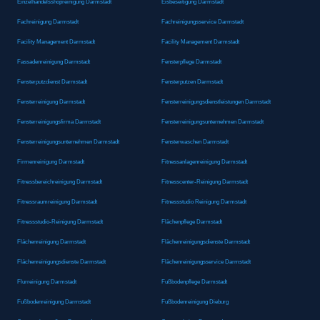
Einzelhandelsshopreinigung Darmstadt
Eisbeseitigung Darmstadt
Fachreinigung Darmstadt
Fachreinigungsservice Darmstadt
Facility Management Darmstadt
Facility Management Darmstadt
Fassadenreinigung Darmstadt
Fensterpflege Darmstadt
Fensterputzdienst Darmstadt
Fensterputzen Darmstadt
Fensterreinigung Darmstadt
Fensterreinigungsdienstleistungen Darmstadt
Fensterreinigungsfirma Darmstadt
Fensterreinigungsunternehmen Darmstadt
Fensterreinigungsunternehmen Darmstadt
Fensterwaschen Darmstadt
Firmenreinigung Darmstadt
Fitnessanlagenreinigung Darmstadt
Fitnessbereichreinigung Darmstadt
Fitnesscenter-Reinigung Darmstadt
Fitnessraumreinigung Darmstadt
Fitnessstudio Reinigung Darmstadt
Fitnessstudio-Reinigung Darmstadt
Flächenpflege Darmstadt
Flächenreinigung Darmstadt
Flächenreinigungsdienste Darmstadt
Flächenreinigungsdienste Darmstadt
Flächenreinigungsservice Darmstadt
Flurreinigung Darmstadt
Fußbodenpflege Darmstadt
Fußbodenreinigung Darmstadt
Fußbodenreinigung Dieburg