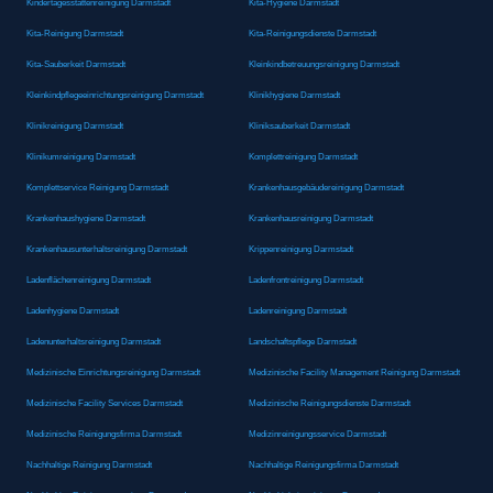
Kindertagesstättenreinigung Darmstadt
Kita-Hygiene Darmstadt
Kita-Reinigung Darmstadt
Kita-Reinigungsdienste Darmstadt
Kita-Sauberkeit Darmstadt
Kleinkindbetreuungsreinigung Darmstadt
Kleinkindpflegeeinrichtungsreinigung Darmstadt
Klinikhygiene Darmstadt
Klinikreinigung Darmstadt
Kliniksauberkeit Darmstadt
Klinikumreinigung Darmstadt
Komplettreinigung Darmstadt
Komplettservice Reinigung Darmstadt
Krankenhausgebäudereinigung Darmstadt
Krankenhaushygiene Darmstadt
Krankenhausreinigung Darmstadt
Krankenhausunterhaltsreinigung Darmstadt
Krippenreinigung Darmstadt
Ladenflächenreinigung Darmstadt
Ladenfrontreinigung Darmstadt
Ladenhygiene Darmstadt
Ladenreinigung Darmstadt
Ladenunterhaltsreinigung Darmstadt
Landschaftspflege Darmstadt
Medizinische Einrichtungsreinigung Darmstadt
Medizinische Facility Management Reinigung Darmstadt
Medizinische Facility Services Darmstadt
Medizinische Reinigungsdienste Darmstadt
Medizinische Reinigungsfirma Darmstadt
Medizinreinigungsservice Darmstadt
Nachhaltige Reinigung Darmstadt
Nachhaltige Reinigungsfirma Darmstadt