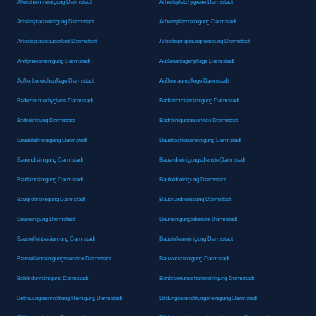
Altersheimreinigung Darmstadt
Arbeitsplatzhygiene Darmstadt
Arbeitsplatzreinigung Darmstadt
Arbeitsplatzreinigung Darmstadt
Arbeitsplatzsauberkeit Darmstadt
Arbeitsumgebungreinigung Darmstadt
Arztpraxisreinigung Darmstadt
Außenanlagenpflege Darmstadt
Außenbereichspflege Darmstadt
Außenraumpflege Darmstadt
Badezimmerhygiene Darmstadt
Badezimmerreinigung Darmstadt
Badreinigung Darmstadt
Badreinigungsservice Darmstadt
Bauabfallreinigung Darmstadt
Bauabschlussreinigung Darmstadt
Bauendreinigung Darmstadt
Bauendreinigungsdienste Darmstadt
Baufeinreinigung Darmstadt
Baufeldreinigung Darmstadt
Baugrobreinigung Darmstadt
Baugrundreinigung Darmstadt
Baureinigung Darmstadt
Baureinigungsdienste Darmstadt
Baustellenberäumung Darmstadt
Baustellenreinigung Darmstadt
Baustellenreinigungsservice Darmstadt
Bauwerkreinigung Darmstadt
Behördenreinigung Darmstadt
Behördenunterhaltsreinigung Darmstadt
Betreuungseinrichtung Reinigung Darmstadt
Bildungseinrichtungsreinigung Darmstadt