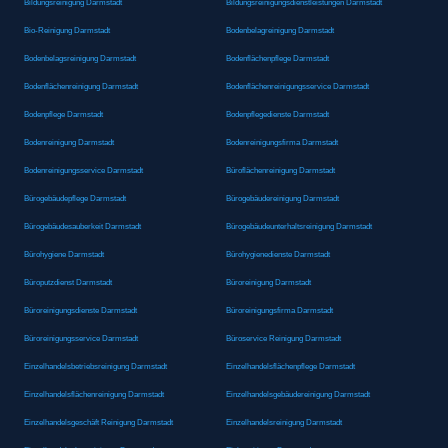
Bildungsreinigung Darmstadt
Bildungsreinigungsdienstleistungen Darmstadt
Bio-Reinigung Darmstadt
Bodenbelagreinigung Darmstadt
Bodenbelagsreinigung Darmstadt
Bodenflächenpflege Darmstadt
Bodenflächenreinigung Darmstadt
Bodenflächenreinigungsservice Darmstadt
Bodenpflege Darmstadt
Bodenpflegedienste Darmstadt
Bodenreinigung Darmstadt
Bodenreinigungsfirma Darmstadt
Bodenreinigungsservice Darmstadt
Büroflächenreinigung Darmstadt
Bürogebäudepflege Darmstadt
Bürogebäudereinigung Darmstadt
Bürogebäudesauberkeit Darmstadt
Bürogebäudeunterhaltsreinigung Darmstadt
Bürohygiene Darmstadt
Bürohygienedienste Darmstadt
Büroputzdienst Darmstadt
Büroreinigung Darmstadt
Büroreinigungsdienste Darmstadt
Büroreinigungsfirma Darmstadt
Büroreinigungsservice Darmstadt
Büroservice Reinigung Darmstadt
Einzelhandelsbetriebsreinigung Darmstadt
Einzelhandelsflächenpflege Darmstadt
Einzelhandelsflächenreinigung Darmstadt
Einzelhandelsgebäudereinigung Darmstadt
Einzelhandelsgeschäft Reinigung Darmstadt
Einzelhandelsreinigung Darmstadt