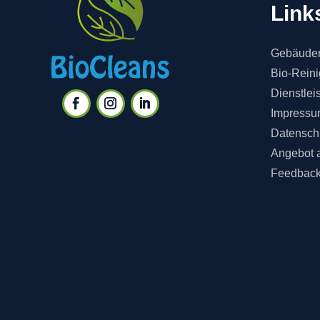
Link
Gebäuder
Bio-Rein
Dienstlei
Impressu
Datensch
Angebot 
Feedbac