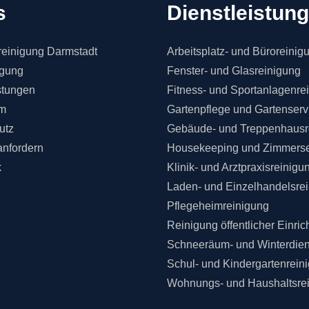
s
Dienstleistun
einigung Darmstadt
Arbeitsplatz- und Büroreinig
igung
Fenster- und Glasreinigung
stungen
Fitness- und Sportanlagenre
m
Gartenpflege und Gartenserv
utz
Gebäude- und Treppenhausr
anfordern
Housekeeping und Zimmerse
k
Klinik- und Arztpraxisreinigu
Laden- und Einzelhandelsre
Pflegeheimreinigung
Reinigung öffentlicher Einri
Schneeräum- und Winterdien
Schul- und Kindergartenrein
Wohnungs- und Haushaltsre