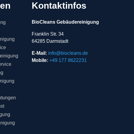
gen
Kontaktinfos
BioCleans Gebäudereinigung
ung
Franklin Str. 34
inigung
64285 Darmstadt
ice
E-Mail:
info@biocleans.de
einigung
Mobile:
+49 177 8622231
rvice
ng
inigung
chtungen
st
igung
inigung