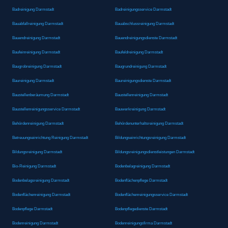
Badreinigung Darmstadt
Badreinigungsservice Darmstadt
Bauabfallreinigung Darmstadt
Bauabschlussreinigung Darmstadt
Bauendreinigung Darmstadt
Bauendreinigungsdienste Darmstadt
Baufeinreinigung Darmstadt
Baufeldreinigung Darmstadt
Baugrobreinigung Darmstadt
Baugrundreinigung Darmstadt
Baureinigung Darmstadt
Baureinigungsdienste Darmstadt
Baustellenberäumung Darmstadt
Baustellenreinigung Darmstadt
Baustellenreinigungsservice Darmstadt
Bauwerkreinigung Darmstadt
Behördenreinigung Darmstadt
Behördenunterhaltsreinigung Darmstadt
Betreuungseinrichtung Reinigung Darmstadt
Bildungseinrichtungsreinigung Darmstadt
Bildungsreinigung Darmstadt
Bildungsreinigungsdienstleistungen Darmstadt
Bio-Reinigung Darmstadt
Bodenbelagreinigung Darmstadt
Bodenbelagsreinigung Darmstadt
Bodenflächenpflege Darmstadt
Bodenflächenreinigung Darmstadt
Bodenflächenreinigungsservice Darmstadt
Bodenpflege Darmstadt
Bodenpflegedienste Darmstadt
Bodenreinigung Darmstadt
Bodenreinigungsfirma Darmstadt