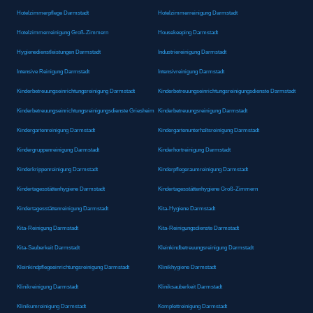
Hotelzimmerpflege Darmstadt
Hotelzimmerreinigung Darmstadt
Hotelzimmerreinigung Groß-Zimmern
Housekeeping Darmstadt
Hygienedienstleistungen Darmstadt
Industriereinigung Darmstadt
Intensive Reinigung Darmstadt
Intensivreinigung Darmstadt
Kinderbetreuungseinrichtungsreinigung Darmstadt
Kinderbetreuungseinrichtungsreinigungsdienste Darmstadt
Kinderbetreuungseinrichtungsreinigungsdienste Griesheim
Kinderbetreuungsreinigung Darmstadt
Kindergartenreinigung Darmstadt
Kindergartenunterhaltsreinigung Darmstadt
Kindergruppenreinigung Darmstadt
Kinderhortreinigung Darmstadt
Kinderkrippenreinigung Darmstadt
Kinderpflegeraumreinigung Darmstadt
Kindertagesstättenhygiene Darmstadt
Kindertagesstättenhygiene Groß-Zimmern
Kindertagesstättenreinigung Darmstadt
Kita-Hygiene Darmstadt
Kita-Reinigung Darmstadt
Kita-Reinigungsdienste Darmstadt
Kita-Sauberkeit Darmstadt
Kleinkindbetreuungsreinigung Darmstadt
Kleinkindpflegeeinrichtungsreinigung Darmstadt
Klinikhygiene Darmstadt
Klinikreinigung Darmstadt
Kliniksauberkeit Darmstadt
Klinikumreinigung Darmstadt
Komplettreinigung Darmstadt