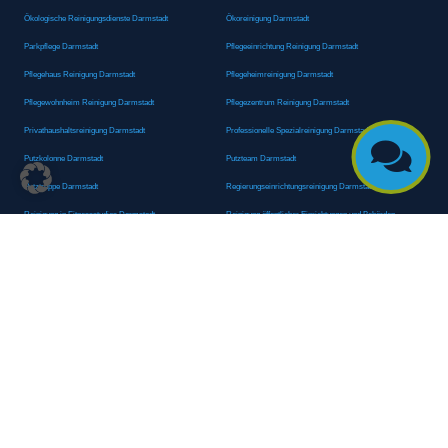
Ökologische Reinigungsdienste Darmstadt
Ökoreinigung Darmstadt
Parkpflege Darmstadt
Pflegeeinrichtung Reinigung Darmstadt
Pflegehaus Reinigung Darmstadt
Pflegeheimreinigung Darmstadt
Pflegewohnheim Reinigung Darmstadt
Pflegezentrum Reinigung Darmstadt
Privathaushaltsreinigung Darmstadt
Professionelle Spezialreinigung Darmstadt

Putzkolonne Darmstadt
Putzteam Darmstadt
Putztruppe Darmstadt
Regierungseinrichtungsreinigung Darmstadt
Reinigung in Fitnessstudios Darmstadt
Reinigung öffentlicher Einrichtungen und Behörden
Darmstadt
Reinigung von Oberflächen Darmstadt
Reinigung von Regierungsabteilungen Darmstadt
Reinigungsagentur Darmstadt
Reinigungsdienst Darmstadt
Reinigungsdienst für Privathaushalte Darmstadt
Reinigungsexperte Darmstadt
Reinigungsexperten Darmstadt
Reinigungsfachkraft Darmstadt
Reinigungsfachmann/-frau Darmstadt
Reinigungsfirma Darmstadt
Reinigungskraft Darmstadt
Reinigungskraft Darmstadt
Reinigungspersonal Darmstadt
Reinigungsservice Darmstadt