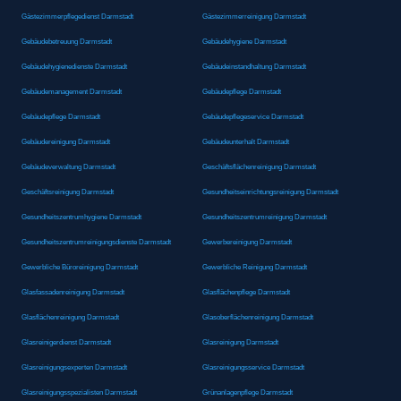
Gästezimmerpflegedienst Darmstadt
Gästezimmerreinigung Darmstadt
Gebäudebetreuung Darmstadt
Gebäudehygiene Darmstadt
Gebäudehygienedienste Darmstadt
Gebäudeinstandhaltung Darmstadt
Gebäudemanagement Darmstadt
Gebäudepflege Darmstadt
Gebäudepflege Darmstadt
Gebäudepflegeservice Darmstadt
Gebäudereinigung Darmstadt
Gebäudeunterhalt Darmstadt
Gebäudeverwaltung Darmstadt
Geschäftsflächenreinigung Darmstadt
Geschäftsreinigung Darmstadt
Gesundheitseinrichtungsreinigung Darmstadt
Gesundheitszentrumhygiene Darmstadt
Gesundheitszentrumreinigung Darmstadt
Gesundheitszentrumreinigungsdienste Darmstadt
Gewerbereinigung Darmstadt
Gewerbliche Büroreinigung Darmstadt
Gewerbliche Reinigung Darmstadt
Glasfassadenreinigung Darmstadt
Glasflächenpflege Darmstadt
Glasflächenreinigung Darmstadt
Glasoberflächenreinigung Darmstadt
Glasreinigerdienst Darmstadt
Glasreinigung Darmstadt
Glasreinigungsexperten Darmstadt
Glasreinigungsservice Darmstadt
Glasreinigungsspezialisten Darmstadt
Grünanlagenpflege Darmstadt