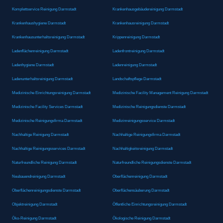
Komplettservice Reinigung Darmstadt
Krankenhausgebäudereinigung Darmstadt
Krankenhaushygiene Darmstadt
Krankenhausreinigung Darmstadt
Krankenhausunterhaltsreinigung Darmstadt
Krippenreinigung Darmstadt
Ladenflächenreinigung Darmstadt
Ladenfrontreinigung Darmstadt
Ladenhygiene Darmstadt
Ladenreinigung Darmstadt
Ladenunterhaltsreinigung Darmstadt
Landschaftspflege Darmstadt
Medizinische Einrichtungsreinigung Darmstadt
Medizinische Facility Management Reinigung Darmstadt
Medizinische Facility Services Darmstadt
Medizinische Reinigungsdienste Darmstadt
Medizinische Reinigungsfirma Darmstadt
Medizinreinigungsservice Darmstadt
Nachhaltige Reinigung Darmstadt
Nachhaltige Reinigungsfirma Darmstadt
Nachhaltige Reinigungsservices Darmstadt
Nachhaltigkeitsreinigung Darmstadt
Naturfreundliche Reinigung Darmstadt
Naturfreundliche Reinigungsdienste Darmstadt
Neubauendreinigung Darmstadt
Oberflächenreinigung Darmstadt
Oberflächenreinigungsdienste Darmstadt
Oberflächensäuberung Darmstadt
Objektreinigung Darmstadt
Öffentliche Einrichtungsreinigung Darmstadt
Öko-Reinigung Darmstadt
Ökologische Reinigung Darmstadt