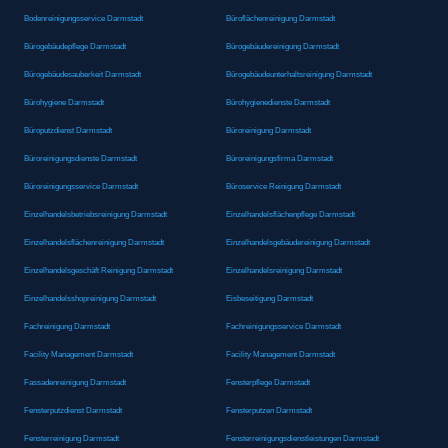
Bodenreinigungsservice Darmstadt
Büroflächenreinigung Darmstadt
Bürogebäudepflege Darmstadt
Bürogebäudereinigung Darmstadt
Bürogebäudesauberkeit Darmstadt
Bürogebäudeunterhaltsreinigung Darmstadt
Bürohygiene Darmstadt
Bürohygienedienste Darmstadt
Büroputzdienst Darmstadt
Büroreinigung Darmstadt
Büroreinigungsdienste Darmstadt
Büroreinigungsfirma Darmstadt
Büroreinigungsservice Darmstadt
Büroservice Reinigung Darmstadt
Einzelhandelsbetriebsreinigung Darmstadt
Einzelhandelsflächenpflege Darmstadt
Einzelhandelsflächenreinigung Darmstadt
Einzelhandelsgebäudereinigung Darmstadt
Einzelhandelsgeschäft Reinigung Darmstadt
Einzelhandelsreinigung Darmstadt
Einzelhandelsshopreinigung Darmstadt
Eisbeseitigung Darmstadt
Fachreinigung Darmstadt
Fachreinigungsservice Darmstadt
Facility Management Darmstadt
Facility Management Darmstadt
Fassadenreinigung Darmstadt
Fensterpflege Darmstadt
Fensterputzdienst Darmstadt
Fensterputzen Darmstadt
Fensterreinigung Darmstadt
Fensterreinigungsdienstleistungen Darmstadt