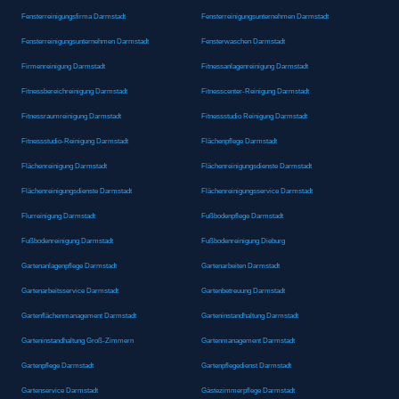
Fensterreinigungsfirma Darmstadt
Fensterreinigungsunternehmen Darmstadt
Fensterreinigungsunternehmen Darmstadt
Fensterwaschen Darmstadt
Firmenreinigung Darmstadt
Fitnessanlagenreinigung Darmstadt
Fitnessbereichreinigung Darmstadt
Fitnesscenter-Reinigung Darmstadt
Fitnessraumreinigung Darmstadt
Fitnessstudio Reinigung Darmstadt
Fitnessstudio-Reinigung Darmstadt
Flächenpflege Darmstadt
Flächenreinigung Darmstadt
Flächenreinigungsdienste Darmstadt
Flächenreinigungsdienste Darmstadt
Flächenreinigungsservice Darmstadt
Flurreinigung Darmstadt
Fußbodenpflege Darmstadt
Fußbodenreinigung Darmstadt
Fußbodenreinigung Dieburg
Gartenanlagenpflege Darmstadt
Gartenarbeiten Darmstadt
Gartenarbeitsservice Darmstadt
Gartenbetreuung Darmstadt
Gartenflächenmanagement Darmstadt
Garteninstandhaltung Darmstadt
Garteninstandhaltung Groß-Zimmern
Gartenmanagement Darmstadt
Gartenpflege Darmstadt
Gartenpflegedienst Darmstadt
Gartenservice Darmstadt
Gästezimmerpflege Darmstadt