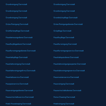
Grundreinigung Darmstadt
Grundreinigung Darmstadt
Grundreinigung Darmstadt
Grundreinigung Darmstadt
Grundreinigung Darmstadt
Grundstückspflege Darmstadt
Grüne Reinigung Darmstadt
Grüne Reinigungsdienste Darmstadt
Grünflächenpflege Darmstadt
Grünpflege Darmstadt
Hausbetreuungsdienst Darmstadt
Hausflurpflege Darmstadt
Hausflurpflegedienst Darmstadt
Hausflurreinigung Darmstadt
Hausflurreinigungsdienste Darmstadt
Hausflurreinigungsservice Darmstadt
Haushaltspflege Darmstadt
Haushaltsputzdienst Darmstadt
Haushaltsreinigung Darmstadt
Haushaltsreinigungsexperten Darmstadt
Haushaltsreinigungsfirma Darmstadt
Haushaltsreinigungsservice Darmstadt
Haushaltsservice Darmstadt
Hausmeisterservice Darmstadt
Hausputzservice Darmstadt
Hausreinigung Darmstadt
Hausreinigungsdienste Darmstadt
Hauswirtschaftsdienste Darmstadt
Hauswirtschaftsservice Darmstadt
Home Cleaning Darmstadt
Hotel-Housekeeping Darmstadt
Hotelreinigung Darmstadt