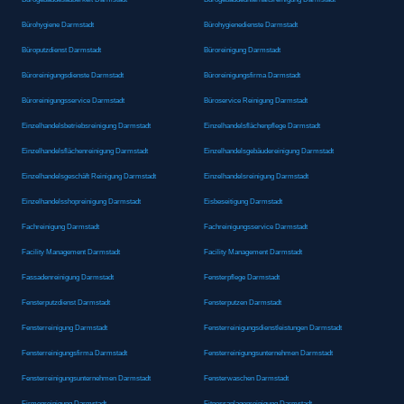
Bürohygiene Darmstadt
Bürohygienedienste Darmstadt
Büroputzdienst Darmstadt
Büroreinigung Darmstadt
Büroreinigungsdienste Darmstadt
Büroreinigungsfirma Darmstadt
Büroreinigungsservice Darmstadt
Büroservice Reinigung Darmstadt
Einzelhandelsbetriebsreinigung Darmstadt
Einzelhandelsflächenpflege Darmstadt
Einzelhandelsflächenreinigung Darmstadt
Einzelhandelsgebäudereinigung Darmstadt
Einzelhandelsgeschäft Reinigung Darmstadt
Einzelhandelsreinigung Darmstadt
Einzelhandelsshopreinigung Darmstadt
Eisbeseitigung Darmstadt
Fachreinigung Darmstadt
Fachreinigungsservice Darmstadt
Facility Management Darmstadt
Facility Management Darmstadt
Fassadenreinigung Darmstadt
Fensterpflege Darmstadt
Fensterputzdienst Darmstadt
Fensterputzen Darmstadt
Fensterreinigung Darmstadt
Fensterreinigungsdienstleistungen Darmstadt
Fensterreinigungsfirma Darmstadt
Fensterreinigungsunternehmen Darmstadt
Fensterreinigungsunternehmen Darmstadt
Fensterwaschen Darmstadt
Firmenreinigung Darmstadt
Fitnessanlagenreinigung Darmstadt