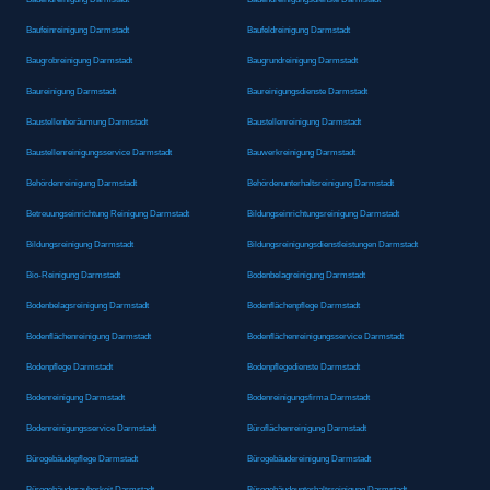
Baufeinreinigung Darmstadt
Baufeldreinigung Darmstadt
Baugrobreinigung Darmstadt
Baugrundreinigung Darmstadt
Baureinigung Darmstadt
Baureinigungsdienste Darmstadt
Baustellenberäumung Darmstadt
Baustellenreinigung Darmstadt
Baustellenreinigungsservice Darmstadt
Bauwerkreinigung Darmstadt
Behördenreinigung Darmstadt
Behördenunterhaltsreinigung Darmstadt
Betreuungseinrichtung Reinigung Darmstadt
Bildungseinrichtungsreinigung Darmstadt
Bildungsreinigung Darmstadt
Bildungsreinigungsdienstleistungen Darmstadt
Bio-Reinigung Darmstadt
Bodenbelagreinigung Darmstadt
Bodenbelagsreinigung Darmstadt
Bodenflächenpflege Darmstadt
Bodenflächenreinigung Darmstadt
Bodenflächenreinigungsservice Darmstadt
Bodenpflege Darmstadt
Bodenpflegedienste Darmstadt
Bodenreinigung Darmstadt
Bodenreinigungsfirma Darmstadt
Bodenreinigungsservice Darmstadt
Büroflächenreinigung Darmstadt
Bürogebäudepflege Darmstadt
Bürogebäudereinigung Darmstadt
Bürogebäudesauberkeit Darmstadt
Bürogebäudeunterhaltsreinigung Darmstadt