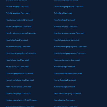
Grüne Reinigung Darmstadt
Grüne Reinigungsdienste Darmstadt
Grünflächenpflege Darmstadt
Grünpflege Darmstadt
Hausbetreuungsdienst Darmstadt
Hausflurpflege Darmstadt
Hausflurpflegedienst Darmstadt
Hausflurreinigung Darmstadt
Hausflurreinigungsdienste Darmstadt
Hausflurreinigungsservice Darmstadt
Haushaltspflege Darmstadt
Haushaltsputzdienst Darmstadt
Haushaltsreinigung Darmstadt
Haushaltsreinigungsexperten Darmstadt
Haushaltsreinigungsfirma Darmstadt
Haushaltsreinigungsservice Darmstadt
Haushaltsservice Darmstadt
Hausmeisterservice Darmstadt
Hausputzservice Darmstadt
Hausreinigung Darmstadt
Hausreinigungsdienste Darmstadt
Hauswirtschaftsdienste Darmstadt
Hauswirtschaftsservice Darmstadt
Home Cleaning Darmstadt
Hotel-Housekeeping Darmstadt
Hotelreinigung Darmstadt
Hotelzimmerpflege Darmstadt
Hotelzimmerreinigung Darmstadt
Hotelzimmerreinigung Groß-Zimmern
Housekeeping Darmstadt
Hygienedienstleistungen Darmstadt
Industriereinigung Darmstadt