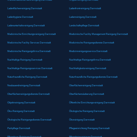
Ladenflächenreinigung Darmstadt
Ladenfrontreinigung Darmstadt
Ladenhygiene Darmstadt
Ladenreinigung Darmstadt
Ladenunterhaltsreinigung Darmstadt
Landschaftspflege Darmstadt
Medizinische Einrichtungsreinigung Darmstadt
Medizinische Facility Management Reinigung Darmstadt
Medizinische Facility Services Darmstadt
Medizinische Reinigungsdienste Darmstadt
Medizinische Reinigungsfirma Darmstadt
Medizinreinigungsservice Darmstadt
Nachhaltige Reinigung Darmstadt
Nachhaltige Reinigungsfirma Darmstadt
Nachhaltige Reinigungsservices Darmstadt
Nachhaltigkeitsreinigung Darmstadt
Naturfreundliche Reinigung Darmstadt
Naturfreundliche Reinigungsdienste Darmstadt
Neubauendreinigung Darmstadt
Oberflächenreinigung Darmstadt
Oberflächenreinigungsdienste Darmstadt
Oberflächensäuberung Darmstadt
Objektreinigung Darmstadt
Öffentliche Einrichtungsreinigung Darmstadt
Öko-Reinigung Darmstadt
Ökologische Reinigung Darmstadt
Ökologische Reinigungsdienste Darmstadt
Ökoreinigung Darmstadt
Parkpflege Darmstadt
Pflegeeinrichtung Reinigung Darmstadt
Pflegehaus Reinigung Darmstadt
Pflegeheimreinigung Darmstadt