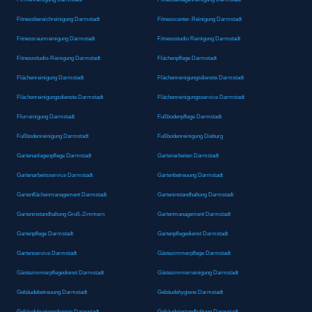
Fitnessbereichreinigung Darmstadt
Fitnesscenter-Reinigung Darmstadt
Fitnessraumreinigung Darmstadt
Fitnessstudio Reinigung Darmstadt
Fitnessstudio-Reinigung Darmstadt
Flächenpflege Darmstadt
Flächenreinigung Darmstadt
Flächenreinigungsdienste Darmstadt
Flächenreinigungsdienste Darmstadt
Flächenreinigungsservice Darmstadt
Flurreinigung Darmstadt
Fußbodenpflege Darmstadt
Fußbodenreinigung Darmstadt
Fußbodenreinigung Dieburg
Gartenanlagenpflege Darmstadt
Gartenarbeiten Darmstadt
Gartenarbeitsservice Darmstadt
Gartenbetreuung Darmstadt
Gartenflächenmanagement Darmstadt
Garteninstandhaltung Darmstadt
Garteninstandhaltung Groß-Zimmern
Gartenmanagement Darmstadt
Gartenpflege Darmstadt
Gartenpflegedienst Darmstadt
Gartenservice Darmstadt
Gästezimmerpflege Darmstadt
Gästezimmerpflegedienst Darmstadt
Gästezimmerreinigung Darmstadt
Gebäudebetreuung Darmstadt
Gebäudehygiene Darmstadt
Gebäudehygienedienste Darmstadt
Gebäudeinstandhaltung Darmstadt