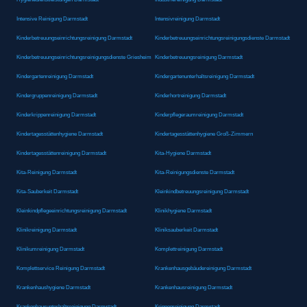
Intensive Reinigung Darmstadt
Intensivreinigung Darmstadt
Kinderbetreuungseinrichtungsreinigung Darmstadt
Kinderbetreuungseinrichtungsreinigungsdienste Darmstadt
Kinderbetreuungseinrichtungsreinigungsdienste Griesheim
Kinderbetreuungsreinigung Darmstadt
Kindergartenreinigung Darmstadt
Kindergartenunterhaltsreinigung Darmstadt
Kindergruppenreinigung Darmstadt
Kinderhortreinigung Darmstadt
Kinderkrippenreinigung Darmstadt
Kinderpflegeraumreinigung Darmstadt
Kindertagesstättenhygiene Darmstadt
Kindertagesstättenhygiene Groß-Zimmern
Kindertagesstättenreinigung Darmstadt
Kita-Hygiene Darmstadt
Kita-Reinigung Darmstadt
Kita-Reinigungsdienste Darmstadt
Kita-Sauberkeit Darmstadt
Kleinkindbetreuungsreinigung Darmstadt
Kleinkindpflegeeinrichtungsreinigung Darmstadt
Klinikhygiene Darmstadt
Klinikreinigung Darmstadt
Kliniksauberkeit Darmstadt
Klinikumreinigung Darmstadt
Komplettreinigung Darmstadt
Komplettservice Reinigung Darmstadt
Krankenhausgebäudereinigung Darmstadt
Krankenhaushygiene Darmstadt
Krankenhausreinigung Darmstadt
Krankenhausunterhaltsreinigung Darmstadt
Krippenreinigung Darmstadt