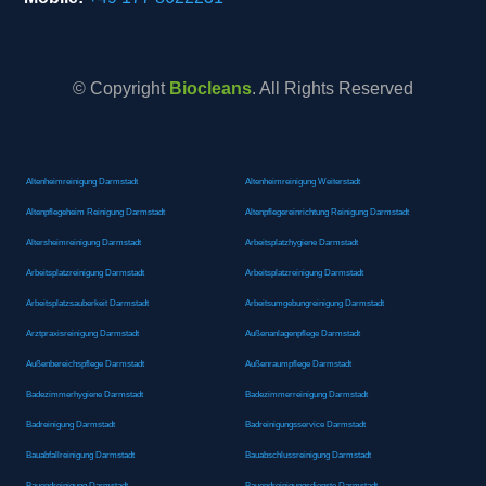
© Copyright
Biocleans
. All Rights Reserved
Altenheimreinigung Darmstadt
Altenheimreinigung Weiterstadt
Altenpflegeheim Reinigung Darmstadt
Altenpflegereinrichtung Reinigung Darmstadt
Altersheimreinigung Darmstadt
Arbeitsplatzhygiene Darmstadt
Arbeitsplatzreinigung Darmstadt
Arbeitsplatzreinigung Darmstadt
Arbeitsplatzsauberkeit Darmstadt
Arbeitsumgebungreinigung Darmstadt
Arztpraxisreinigung Darmstadt
Außenanlagenpflege Darmstadt
Außenbereichspflege Darmstadt
Außenraumpflege Darmstadt
Badezimmerhygiene Darmstadt
Badezimmerreinigung Darmstadt
Badreinigung Darmstadt
Badreinigungsservice Darmstadt
Bauabfallreinigung Darmstadt
Bauabschlussreinigung Darmstadt
Bauendreinigung Darmstadt
Bauendreinigungsdienste Darmstadt