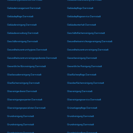
Gebäudemanagement Darmstadt
Gebäudepflege Darmstadt
Gebäudepflege Darmstadt
Gebäudepflegeservice Darmstadt
Gebäudereinigung Darmstadt
Gebäudeunterhalt Darmstadt
Gebäudeverwaltung Darmstadt
Geschäftsflächenreinigung Darmstadt
Geschäftsreinigung Darmstadt
Gesundheitseinrichtungsreinigung Darmstadt
Gesundheitszentrumhygiene Darmstadt
Gesundheitszentrumreinigung Darmstadt
Gesundheitszentrumreinigungsdienste Darmstadt
Gewerbereinigung Darmstadt
Gewerbliche Büroreinigung Darmstadt
Gewerbliche Reinigung Darmstadt
Glasfassadenreinigung Darmstadt
Glasflächenpflege Darmstadt
Glasflächenreinigung Darmstadt
Glasoberflächenreinigung Darmstadt
Glasreinigerdienst Darmstadt
Glasreinigung Darmstadt
Glasreinigungsexperten Darmstadt
Glasreinigungsservice Darmstadt
Glasreinigungsspezialisten Darmstadt
Grünanlagenpflege Darmstadt
Grundreinigung Darmstadt
Grundreinigung Darmstadt
Grundreinigung Darmstadt
Grundreinigung Darmstadt
Grundreinigung Darmstadt
Grundstückspflege Darmstadt