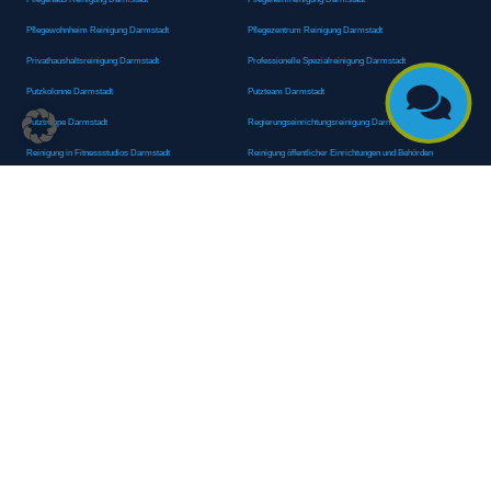
Pflegewohnheim Reinigung Darmstadt
Pflegezentrum Reinigung Darmstadt
Privathaushaltsreinigung Darmstadt
Professionelle Spezialreinigung Darmstadt

Putzkolonne Darmstadt
Putzteam Darmstadt
Putztruppe Darmstadt
Regierungseinrichtungsreinigung Darmstadt
Reinigung in Fitnessstudios Darmstadt
Reinigung öffentlicher Einrichtungen und Behörden
Darmstadt
Reinigung von Oberflächen Darmstadt
Reinigung von Regierungsabteilungen Darmstadt
Reinigungsagentur Darmstadt
Reinigungsdienst Darmstadt
Reinigungsdienst für Privathaushalte Darmstadt
Reinigungsexperte Darmstadt
Reinigungsexperten Darmstadt
Reinigungsfachkraft Darmstadt
Reinigungsfachmann/-frau Darmstadt
Reinigungsfirma Darmstadt
Reinigungskraft Darmstadt
Reinigungskraft Darmstadt
Reinigungspersonal Darmstadt
Reinigungsservice Darmstadt
Reinigungsservice für Oberflächen Darmstadt
Reinigungsspezialdienstleister Darmstadt
Reinigungsspezialist Darmstadt
Reinigungsteam Darmstadt
Reinigungstruppe Darmstadt
Reinigungsunternehmen Darmstadt