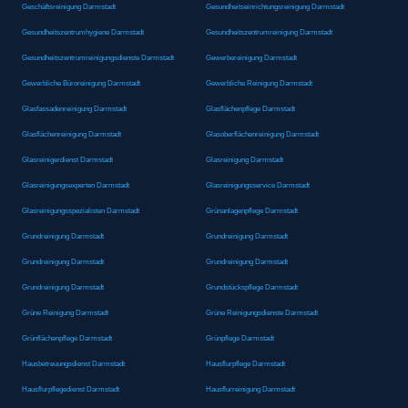
Geschäftsreinigung Darmstadt
Gesundheitseinrichtungsreinigung Darmstadt
Gesundheitszentrumhygiene Darmstadt
Gesundheitszentrumreinigung Darmstadt
Gesundheitszentrumreinigungsdienste Darmstadt
Gewerbereinigung Darmstadt
Gewerbliche Büroreinigung Darmstadt
Gewerbliche Reinigung Darmstadt
Glasfassadenreinigung Darmstadt
Glasflächenpflege Darmstadt
Glasflächenreinigung Darmstadt
Glasoberflächenreinigung Darmstadt
Glasreinigerdienst Darmstadt
Glasreinigung Darmstadt
Glasreinigungsexperten Darmstadt
Glasreinigungsservice Darmstadt
Glasreinigungsspezialisten Darmstadt
Grünanlagenpflege Darmstadt
Grundreinigung Darmstadt
Grundreinigung Darmstadt
Grundreinigung Darmstadt
Grundreinigung Darmstadt
Grundreinigung Darmstadt
Grundstückspflege Darmstadt
Grüne Reinigung Darmstadt
Grüne Reinigungsdienste Darmstadt
Grünflächenpflege Darmstadt
Grünpflege Darmstadt
Hausbetreuungsdienst Darmstadt
Hausflurpflege Darmstadt
Hausflurpflegedienst Darmstadt
Hausflurreinigung Darmstadt