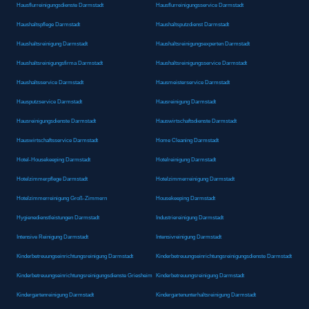
Hausflurreinigungsdienste Darmstadt
Hausflurreinigungsservice Darmstadt
Haushaltspflege Darmstadt
Haushaltsputzdienst Darmstadt
Haushaltsreinigung Darmstadt
Haushaltsreinigungsexperten Darmstadt
Haushaltsreinigungsfirma Darmstadt
Haushaltsreinigungsservice Darmstadt
Haushaltsservice Darmstadt
Hausmeisterservice Darmstadt
Hausputzservice Darmstadt
Hausreinigung Darmstadt
Hausreinigungsdienste Darmstadt
Hauswirtschaftsdienste Darmstadt
Hauswirtschaftsservice Darmstadt
Home Cleaning Darmstadt
Hotel-Housekeeping Darmstadt
Hotelreinigung Darmstadt
Hotelzimmerpflege Darmstadt
Hotelzimmerreinigung Darmstadt
Hotelzimmerreinigung Groß-Zimmern
Housekeeping Darmstadt
Hygienedienstleistungen Darmstadt
Industriereinigung Darmstadt
Intensive Reinigung Darmstadt
Intensivreinigung Darmstadt
Kinderbetreuungseinrichtungsreinigung Darmstadt
Kinderbetreuungseinrichtungsreinigungsdienste Darmstadt
Kinderbetreuungseinrichtungsreinigungsdienste Griesheim
Kinderbetreuungsreinigung Darmstadt
Kindergartenreinigung Darmstadt
Kindergartenunterhaltsreinigung Darmstadt