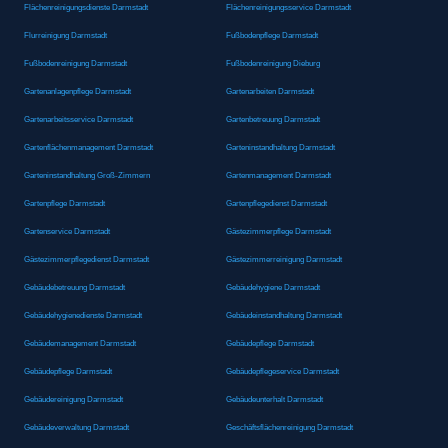
Flächenreinigungsdienste Darmstadt
Flächenreinigungsservice Darmstadt
Flurreinigung Darmstadt
Fußbodenpflege Darmstadt
Fußbodenreinigung Darmstadt
Fußbodenreinigung Dieburg
Gartenanlagenpflege Darmstadt
Gartenarbeiten Darmstadt
Gartenarbeitsservice Darmstadt
Gartenbetreuung Darmstadt
Gartenflächenmanagement Darmstadt
Garteninstandhaltung Darmstadt
Garteninstandhaltung Groß-Zimmern
Gartenmanagement Darmstadt
Gartenpflege Darmstadt
Gartenpflegedienst Darmstadt
Gartenservice Darmstadt
Gästezimmerpflege Darmstadt
Gästezimmerpflegedienst Darmstadt
Gästezimmerreinigung Darmstadt
Gebäudebetreuung Darmstadt
Gebäudehygiene Darmstadt
Gebäudehygienedienste Darmstadt
Gebäudeinstandhaltung Darmstadt
Gebäudemanagement Darmstadt
Gebäudepflege Darmstadt
Gebäudepflege Darmstadt
Gebäudepflegeservice Darmstadt
Gebäudereinigung Darmstadt
Gebäudeunterhalt Darmstadt
Gebäudeverwaltung Darmstadt
Geschäftsflächenreinigung Darmstadt