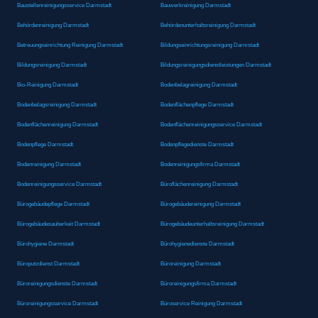
Baustellenreinigungsservice Darmstadt
Bauwerkreinigung Darmstadt
Behördenreinigung Darmstadt
Behördenunterhaltsreinigung Darmstadt
Betreuungseinrichtung Reinigung Darmstadt
Bildungseinrichtungsreinigung Darmstadt
Bildungsreinigung Darmstadt
Bildungsreinigungsdienstleistungen Darmstadt
Bio-Reinigung Darmstadt
Bodenbelagreinigung Darmstadt
Bodenbelagsreinigung Darmstadt
Bodenflächenpflege Darmstadt
Bodenflächenreinigung Darmstadt
Bodenflächenreinigungsservice Darmstadt
Bodenpflege Darmstadt
Bodenpflegedienste Darmstadt
Bodenreinigung Darmstadt
Bodenreinigungsfirma Darmstadt
Bodenreinigungsservice Darmstadt
Büroflächenreinigung Darmstadt
Bürogebäudepflege Darmstadt
Bürogebäudereinigung Darmstadt
Bürogebäudesauberkeit Darmstadt
Bürogebäudeunterhaltsreinigung Darmstadt
Bürohygiene Darmstadt
Bürohygienedienste Darmstadt
Büroputzdienst Darmstadt
Büroreinigung Darmstadt
Büroreinigungsdienste Darmstadt
Büroreinigungsfirma Darmstadt
Büroreinigungsservice Darmstadt
Büroservice Reinigung Darmstadt