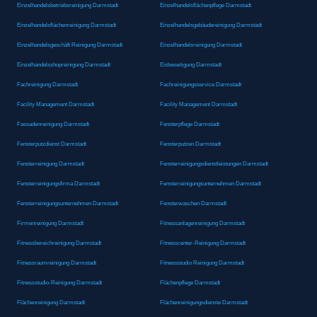
Einzelhandelsbetriebsreinigung Darmstadt
Einzelhandelsflächenpflege Darmstadt
Einzelhandelsflächenreinigung Darmstadt
Einzelhandelsgebäudereinigung Darmstadt
Einzelhandelsgeschäft Reinigung Darmstadt
Einzelhandelsreinigung Darmstadt
Einzelhandelsshopreinigung Darmstadt
Eisbeseitigung Darmstadt
Fachreinigung Darmstadt
Fachreinigungsservice Darmstadt
Facility Management Darmstadt
Facility Management Darmstadt
Fassadenreinigung Darmstadt
Fensterpflege Darmstadt
Fensterputzdienst Darmstadt
Fensterputzen Darmstadt
Fensterreinigung Darmstadt
Fensterreinigungsdienstleistungen Darmstadt
Fensterreinigungsfirma Darmstadt
Fensterreinigungsunternehmen Darmstadt
Fensterreinigungsunternehmen Darmstadt
Fensterwaschen Darmstadt
Firmenreinigung Darmstadt
Fitnessanlagenreinigung Darmstadt
Fitnessbereichreinigung Darmstadt
Fitnesscenter-Reinigung Darmstadt
Fitnessraumreinigung Darmstadt
Fitnessstudio Reinigung Darmstadt
Fitnessstudio-Reinigung Darmstadt
Flächenpflege Darmstadt
Flächenreinigung Darmstadt
Flächenreinigungsdienste Darmstadt