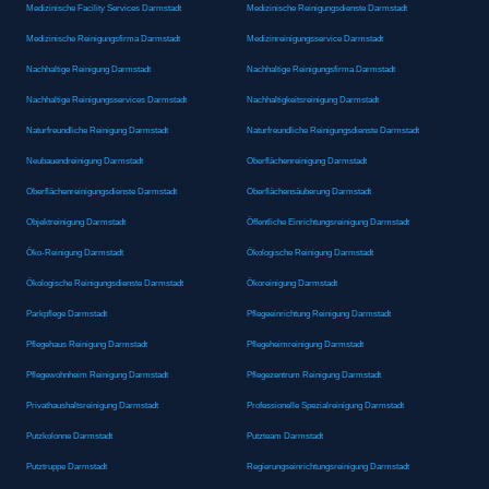
Medizinische Facility Services Darmstadt
Medizinische Reinigungsdienste Darmstadt
Medizinische Reinigungsfirma Darmstadt
Medizinreinigungsservice Darmstadt
Nachhaltige Reinigung Darmstadt
Nachhaltige Reinigungsfirma Darmstadt
Nachhaltige Reinigungsservices Darmstadt
Nachhaltigkeitsreinigung Darmstadt
Naturfreundliche Reinigung Darmstadt
Naturfreundliche Reinigungsdienste Darmstadt
Neubauendreinigung Darmstadt
Oberflächenreinigung Darmstadt
Oberflächenreinigungsdienste Darmstadt
Oberflächensäuberung Darmstadt
Objektreinigung Darmstadt
Öffentliche Einrichtungsreinigung Darmstadt
Öko-Reinigung Darmstadt
Ökologische Reinigung Darmstadt
Ökologische Reinigungsdienste Darmstadt
Ökoreinigung Darmstadt
Parkpflege Darmstadt
Pflegeeinrichtung Reinigung Darmstadt
Pflegehaus Reinigung Darmstadt
Pflegeheimreinigung Darmstadt
Pflegewohnheim Reinigung Darmstadt
Pflegezentrum Reinigung Darmstadt
Privathaushaltsreinigung Darmstadt
Professionelle Spezialreinigung Darmstadt
Putzkolonne Darmstadt
Putzteam Darmstadt
Putztruppe Darmstadt
Regierungseinrichtungsreinigung Darmstadt