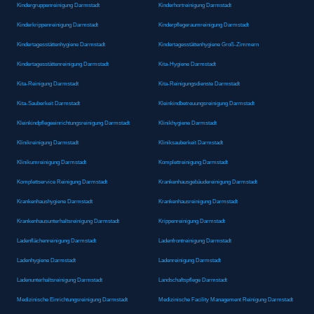
Kindergruppenreinigung Darmstadt
Kinderhortreinigung Darmstadt
Kinderkrippenreinigung Darmstadt
Kinderpflegeraumreinigung Darmstadt
Kindertagesstättenhygiene Darmstadt
Kindertagesstättenhygiene Groß-Zimmern
Kindertagesstättenreinigung Darmstadt
Kita-Hygiene Darmstadt
Kita-Reinigung Darmstadt
Kita-Reinigungsdienste Darmstadt
Kita-Sauberkeit Darmstadt
Kleinkindbetreuungsreinigung Darmstadt
Kleinkindpflegeeinrichtungsreinigung Darmstadt
Klinikhygiene Darmstadt
Klinikreinigung Darmstadt
Kliniksauberkeit Darmstadt
Klinikumreinigung Darmstadt
Komplettreinigung Darmstadt
Komplettservice Reinigung Darmstadt
Krankenhausgebäudereinigung Darmstadt
Krankenhaushygiene Darmstadt
Krankenhausreinigung Darmstadt
Krankenhausunterhaltsreinigung Darmstadt
Krippenreinigung Darmstadt
Ladenflächenreinigung Darmstadt
Ladenfrontreinigung Darmstadt
Ladenhygiene Darmstadt
Ladenreinigung Darmstadt
Ladenunterhaltsreinigung Darmstadt
Landschaftspflege Darmstadt
Medizinische Einrichtungsreinigung Darmstadt
Medizinische Facility Management Reinigung Darmstadt