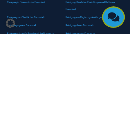
Reinigung in Fitnessstudios Darmstadt
Reinigung öffentlicher Einrichtungen und Behörden
Darmstadt

Reinigung von Oberflächen Darmstadt
Reinigung von Regierungsabteilungen Darmstadt
Reinigungsagentur Darmstadt
Reinigungsdienst Darmstadt
Reinigungsdienst für Privathaushalte Darmstadt
Reinigungsexperte Darmstadt
Reinigungsexperten Darmstadt
Reinigungsfachkraft Darmstadt
Reinigungsfachmann/-frau Darmstadt
Reinigungsfirma Darmstadt
Reinigungskraft Darmstadt
Reinigungskraft Darmstadt
Reinigungspersonal Darmstadt
Reinigungsservice Darmstadt
Reinigungsservice für Oberflächen Darmstadt
Reinigungsspezialdienstleister Darmstadt
Reinigungsspezialist Darmstadt
Reinigungsteam Darmstadt
Reinigungstruppe Darmstadt
Reinigungsunternehmen Darmstadt
Rundumreinigung Darmstadt
Sanitäranlagenreinigung Darmstadt
Sanitärhygiene Darmstadt
Sanitärreinigung Darmstadt
Sanitärreinigung Groß-Umstadt
Sanitärreinigungsdienste Darmstadt
Sanitärreinigungsservice Darmstadt
Sauberkeitsservice Darmstadt