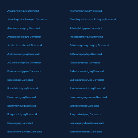
Altenheimreinigung Darmstadt
Altenheimreinigung Weiterstadt
Altenpflegeheim Reinigung Darmstadt
Altenpflegereinrichtung Reinigung Darmstadt
Altersheimreinigung Darmstadt
Arbeitsplatzhygiene Darmstadt
Arbeitsplatzreinigung Darmstadt
Arbeitsplatzreinigung Darmstadt
Arbeitsplatzsauberkeit Darmstadt
Arbeitsumgebungreinigung Darmstadt
Arztpraxisreinigung Darmstadt
Außenanlagenpflege Darmstadt
Außenbereichspflege Darmstadt
Außenraumpflege Darmstadt
Badezimmerhygiene Darmstadt
Badezimmerreinigung Darmstadt
Badreinigung Darmstadt
Badreinigungsservice Darmstadt
Bauabfallreinigung Darmstadt
Bauabschlussreinigung Darmstadt
Bauendreinigung Darmstadt
Bauendreinigungsdienste Darmstadt
Baufeinreinigung Darmstadt
Baufeldreinigung Darmstadt
Baugrobreinigung Darmstadt
Baugrundreinigung Darmstadt
Baureinigung Darmstadt
Baureinigungsdienste Darmstadt
Baustellenberäumung Darmstadt
Baustellenreinigung Darmstadt