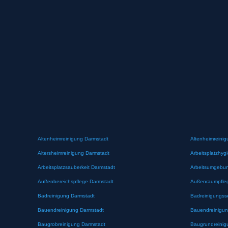
Altenheimreinigung Darmstadt
Altenheimreinig
Altersheimreinigung Darmstadt
Arbeitsplatzhyg
Arbeitsplatzsauberkeit Darmstadt
Arbeitsumgebun
Außenbereichspflege Darmstadt
Außenraumpfle
Badreinigung Darmstadt
Badreinigungss
Bauendreinigung Darmstadt
Bauendreinigun
Baugrobreinigung Darmstadt
Baugrundreinig