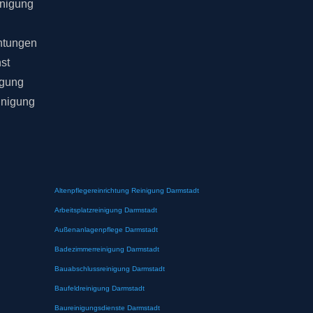
inigung
chtungen
st
igung
inigung
Altenpflegereinrichtung Reinigung Darmstadt
Arbeitsplatzreinigung Darmstadt
Außenanlagenpflege Darmstadt
Badezimmerreinigung Darmstadt
Bauabschlussreinigung Darmstadt
Baufeldreinigung Darmstadt
Baureinigungsdienste Darmstadt