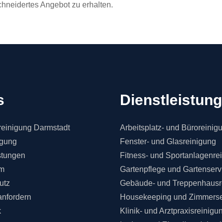
hneidertes Angebot zu erhalten.
s
Dienstleistun
einigung Darmstadt
Arbeitsplatz- und Büroreinig
igung
Fenster- und Glasreinigung
stungen
Fitness- und Sportanlagenre
m
Gartenpflege und Gartenserv
utz
Gebäude- und Treppenhausr
anfordern
Housekeeping und Zimmerse
k
Klinik- und Arztpraxisreinigu