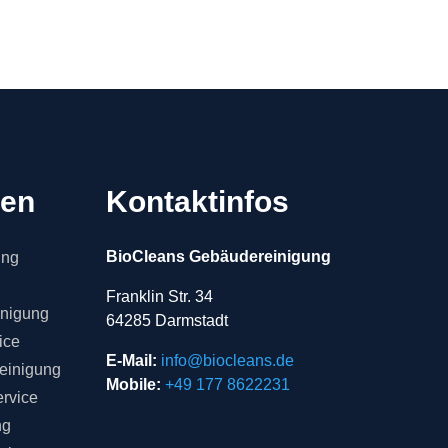
gen
Kontaktinfos
BioCleans Gebäudereinigung
ung
Franklin Str. 34
inigung
64285 Darmstadt
ice
E-Mail:
info@biocleans.de
einigung
Mobile:
+49 177 8622231
rvice
ng