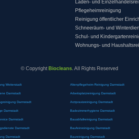
Laden- und Einzelhandelsre
Pflegeheimreinigung
Reinigung öffentlicher Einri
Schneeräum- und Winterdien
Schul- und Kindergartenrein
Wohnungs- und Haushaltsre
© Copyright
Biocleans
. All Rights Reserved
ung Weiterstadt
Altenpflegeheim Reinigung Darmstadt
iene Darmstadt
Arbeitsplatzreinigung Darmstadt
greinigung Darmstadt
Arztpraxisreinigung Darmstadt
ge Darmstadt
Badezimmerhygiene Darmstadt
ervice Darmstadt
Bauabfallreinigung Darmstadt
gsdienste Darmstadt
Baufeinreinigung Darmstadt
ung Darmstadt
Baureinigung Darmstadt