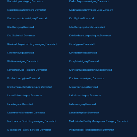
Kinderkrippenreinigung Darmstadt
Kinderpflegeraumreinigung Darmstadt
Kindertagesstättenhygiene Darmstadt
Kindertagesstättenhygiene Groß-Zimmern
Kindertagesstättenreinigung Darmstadt
Kita-Hygiene Darmstadt
Kita-Reinigung Darmstadt
Kita-Reinigungsdienste Darmstadt
Kita-Sauberkeit Darmstadt
Kleinkindbetreuungsreinigung Darmstadt
Kleinkindpflegeeinrichtungsreinigung Darmstadt
Klinikhygiene Darmstadt
Klinikreinigung Darmstadt
Kliniksauberkeit Darmstadt
Klinikumreinigung Darmstadt
Komplettreinigung Darmstadt
Komplettservice Reinigung Darmstadt
Krankenhausgebäudereinigung Darmstadt
Krankenhaushygiene Darmstadt
Krankenhausreinigung Darmstadt
Krankenhausunterhaltsreinigung Darmstadt
Krippenreinigung Darmstadt
Ladenflächenreinigung Darmstadt
Ladenfrontreinigung Darmstadt
Ladenhygiene Darmstadt
Ladenreinigung Darmstadt
Ladenunterhaltsreinigung Darmstadt
Landschaftspflege Darmstadt
Medizinische Einrichtungsreinigung Darmstadt
Medizinische Facility Management Reinigung Darmstadt
Medizinische Facility Services Darmstadt
Medizinische Reinigungsdienste Darmstadt