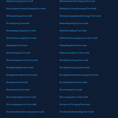
Behördenreinigung Darmstadt
Behördenunterhaltsreinigung Darmstadt
Betreuungseinrichtung Reinigung Darmstadt
Bildungseinrichtungsreinigung Darmstadt
Bildungsreinigung Darmstadt
Bildungsreinigungsdienstleistungen Darmstadt
Bio-Reinigung Darmstadt
Bodenbelagreinigung Darmstadt
Bodenbelagsreinigung Darmstadt
Bodenflächenpflege Darmstadt
Bodenflächenreinigung Darmstadt
Bodenflächenreinigungsservice Darmstadt
Bodenpflege Darmstadt
Bodenpflegedienste Darmstadt
Bodenreinigung Darmstadt
Bodenreinigungsfirma Darmstadt
Bodenreinigungsservice Darmstadt
Büroflächenreinigung Darmstadt
Bürogebäudepflege Darmstadt
Bürogebäudereinigung Darmstadt
Bürogebäudesauberkeit Darmstadt
Bürogebäudeunterhaltsreinigung Darmstadt
Bürohygiene Darmstadt
Bürohygienedienste Darmstadt
Büroputzdienst Darmstadt
Büroreinigung Darmstadt
Büroreinigungsdienste Darmstadt
Büroreinigungsfirma Darmstadt
Büroreinigungsservice Darmstadt
Büroservice Reinigung Darmstadt
Einzelhandelsbetriebsreinigung Darmstadt
Einzelhandelsflächenpflege Darmstadt