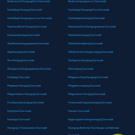
Medizinische Reinigungsfirma Darmstadt
Medizinreinigungsservice Darmstadt
Nachhaltige Reinigung Darmstadt
Nachhaltige Reinigungsfirma Darmstadt
Nachhaltige Reinigungsservices Darmstadt
Nachhaltigkeitsreinigung Darmstadt
Naturfreundliche Reinigung Darmstadt
Naturfreundliche Reinigungsdienste Darmstadt
Neubauendreinigung Darmstadt
Oberflächenreinigung Darmstadt
Oberflächenreinigungsdienste Darmstadt
Oberflächensäuberung Darmstadt
Objektreinigung Darmstadt
Öffentliche Einrichtungsreinigung Darmstadt
Öko-Reinigung Darmstadt
Ökologische Reinigung Darmstadt
Ökologische Reinigungsdienste Darmstadt
Ökoreinigung Darmstadt
Parkpflege Darmstadt
Pflegeeinrichtung Reinigung Darmstadt
Pflegehaus Reinigung Darmstadt
Pflegeheimreinigung Darmstadt
Pflegewohnheim Reinigung Darmstadt
Pflegezentrum Reinigung Darmstadt
Privathaushaltsreinigung Darmstadt
Professionelle Spezialreinigung Darmstadt
Putzkolonne Darmstadt
Putzteam Darmstadt
Putztruppe Darmstadt
Regierungseinrichtungsreinigung Darmstadt
Reinigung in Fitnessstudios Darmstadt
Reinigung öffentlicher Einrichtungen und Behörden