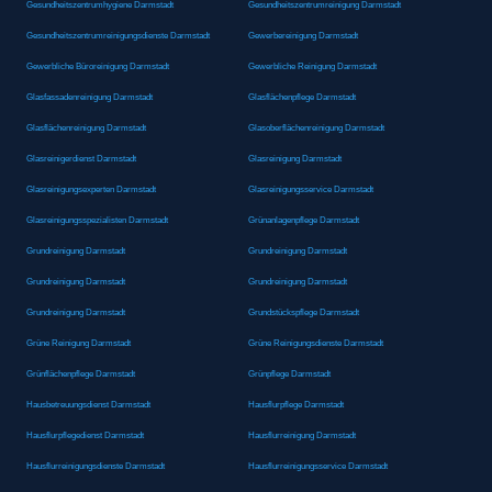
Gesundheitszentrumhygiene Darmstadt
Gesundheitszentrumreinigung Darmstadt
Gesundheitszentrumreinigungsdienste Darmstadt
Gewerbereinigung Darmstadt
Gewerbliche Büroreinigung Darmstadt
Gewerbliche Reinigung Darmstadt
Glasfassadenreinigung Darmstadt
Glasflächenpflege Darmstadt
Glasflächenreinigung Darmstadt
Glasoberflächenreinigung Darmstadt
Glasreinigerdienst Darmstadt
Glasreinigung Darmstadt
Glasreinigungsexperten Darmstadt
Glasreinigungsservice Darmstadt
Glasreinigungsspezialisten Darmstadt
Grünanlagenpflege Darmstadt
Grundreinigung Darmstadt
Grundreinigung Darmstadt
Grundreinigung Darmstadt
Grundreinigung Darmstadt
Grundreinigung Darmstadt
Grundstückspflege Darmstadt
Grüne Reinigung Darmstadt
Grüne Reinigungsdienste Darmstadt
Grünflächenpflege Darmstadt
Grünpflege Darmstadt
Hausbetreuungsdienst Darmstadt
Hausflurpflege Darmstadt
Hausflurpflegedienst Darmstadt
Hausflurreinigung Darmstadt
Hausflurreinigungsdienste Darmstadt
Hausflurreinigungsservice Darmstadt