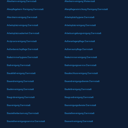
Altenheimreinigung Darmstadt
Altenheimreinigung Weiterstadt
Altenpflegeheim Reinigung Darmstadt
Altenpflegereinrichtung Reinigung Darmstadt
Altersheimreinigung Darmstadt
Arbeitsplatzhygiene Darmstadt
Arbeitsplatzreinigung Darmstadt
Arbeitsplatzreinigung Darmstadt
Arbeitsplatzsauberkeit Darmstadt
Arbeitsumgebungreinigung Darmstadt
Arztpraxisreinigung Darmstadt
Außenanlagenpflege Darmstadt
Außenbereichspflege Darmstadt
Außenraumpflege Darmstadt
Badezimmerhygiene Darmstadt
Badezimmerreinigung Darmstadt
Badreinigung Darmstadt
Badreinigungsservice Darmstadt
Bauabfallreinigung Darmstadt
Bauabschlussreinigung Darmstadt
Bauendreinigung Darmstadt
Bauendreinigungsdienste Darmstadt
Baufeinreinigung Darmstadt
Baufeldreinigung Darmstadt
Baugrobreinigung Darmstadt
Baugrundreinigung Darmstadt
Baureinigung Darmstadt
Baureinigungsdienste Darmstadt
Baustellenberäumung Darmstadt
Baustellenreinigung Darmstadt
Baustellenreinigungsservice Darmstadt
Bauwerkreinigung Darmstadt