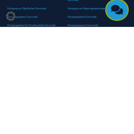
Darmstadt

Reinigung von Oberflächen Darmstadt
Reinigung von Regierungsabteilungen Darmstadt
Reinigungsagentur Darmstadt
Reinigungsdienst Darmstadt
Reinigungsdienst für Privathaushalte Darmstadt
Reinigungsexperte Darmstadt
Reinigungsexperten Darmstadt
Reinigungsfachkraft Darmstadt
Reinigungsfachmann/-frau Darmstadt
Reinigungsfirma Darmstadt
Reinigungskraft Darmstadt
Reinigungskraft Darmstadt
Reinigungspersonal Darmstadt
Reinigungsservice Darmstadt
Reinigungsservice für Oberflächen Darmstadt
Reinigungsspezialdienstleister Darmstadt
Reinigungsspezialist Darmstadt
Reinigungsteam Darmstadt
Reinigungstruppe Darmstadt
Reinigungsunternehmen Darmstadt
Rundumreinigung Darmstadt
Sanitäranlagenreinigung Darmstadt
Sanitärhygiene Darmstadt
Sanitärreinigung Darmstadt
Sanitärreinigung Groß-Umstadt
Sanitärreinigungsdienste Darmstadt
Sanitärreinigungsservice Darmstadt
Sauberkeitsservice Darmstadt
Sauberkeitsservice Darmstadt
Sauberkeitsspezialdienstleister Darmstadt