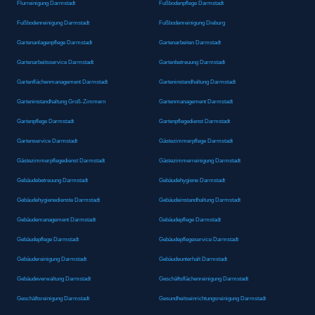
Flurreinigung Darmstadt
Fußbodenpflege Darmstadt
Fußbodenreinigung Darmstadt
Fußbodenreinigung Dieburg
Gartenanlagenpflege Darmstadt
Gartenarbeiten Darmstadt
Gartenarbeitsservice Darmstadt
Gartenbetreuung Darmstadt
Gartenflächenmanagement Darmstadt
Garteninstandhaltung Darmstadt
Garteninstandhaltung Groß-Zimmern
Gartenmanagement Darmstadt
Gartenpflege Darmstadt
Gartenpflegedienst Darmstadt
Gartenservice Darmstadt
Gästezimmerpflege Darmstadt
Gästezimmerpflegedienst Darmstadt
Gästezimmerreinigung Darmstadt
Gebäudebetreuung Darmstadt
Gebäudehygiene Darmstadt
Gebäudehygienedienste Darmstadt
Gebäudeinstandhaltung Darmstadt
Gebäudemanagement Darmstadt
Gebäudepflege Darmstadt
Gebäudepflege Darmstadt
Gebäudepflegeservice Darmstadt
Gebäudereinigung Darmstadt
Gebäudeunterhalt Darmstadt
Gebäudeverwaltung Darmstadt
Geschäftsflächenreinigung Darmstadt
Geschäftsreinigung Darmstadt
Gesundheitseinrichtungsreinigung Darmstadt