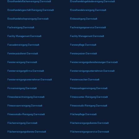
Einzelhandelsflächenreinigung Darmstadt
Einzelhandelsgebäudereinigung Darmstadt
Einzelhandelsgeschäft Reinigung Darmstadt
Einzelhandelsreinigung Darmstadt
Einzelhandelsshopreinigung Darmstadt
Eisbeseitigung Darmstadt
Fachreinigung Darmstadt
Fachreinigungsservice Darmstadt
Facility Management Darmstadt
Facility Management Darmstadt
Fassadenreinigung Darmstadt
Fensterpflege Darmstadt
Fensterputzdienst Darmstadt
Fensterputzen Darmstadt
Fensterreinigung Darmstadt
Fensterreinigungsdienstleistungen Darmstadt
Fensterreinigungsfirma Darmstadt
Fensterreinigungsunternehmen Darmstadt
Fensterreinigungsunternehmen Darmstadt
Fensterwaschen Darmstadt
Firmenreinigung Darmstadt
Fitnessanlagenreinigung Darmstadt
Fitnessbereichreinigung Darmstadt
Fitnesscenter-Reinigung Darmstadt
Fitnessraumreinigung Darmstadt
Fitnessstudio Reinigung Darmstadt
Fitnessstudio-Reinigung Darmstadt
Flächenpflege Darmstadt
Flächenreinigung Darmstadt
Flächenreinigungsdienste Darmstadt
Flächenreinigungsdienste Darmstadt
Flächenreinigungsservice Darmstadt