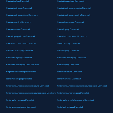
Haushaltspflege Darmstadt
Haushaltsputzdienst Darmstadt
Haushaltsreinigung Darmstadt
Haushaltsreinigungsexperten Darmstadt
Haushaltsreinigungsfirma Darmstadt
Haushaltsreinigungsservice Darmstadt
Haushaltsservice Darmstadt
Hausmeisterservice Darmstadt
Hausputzservice Darmstadt
Hausreinigung Darmstadt
Hausreinigungsdienste Darmstadt
Hauswirtschaftsdienste Darmstadt
Hauswirtschaftsservice Darmstadt
Home Cleaning Darmstadt
Hotel-Housekeeping Darmstadt
Hotelreinigung Darmstadt
Hotelzimmerpflege Darmstadt
Hotelzimmerreinigung Darmstadt
Hotelzimmerreinigung Groß-Zimmern
Housekeeping Darmstadt
Hygienedienstleistungen Darmstadt
Industriereinigung Darmstadt
Intensive Reinigung Darmstadt
Intensivreinigung Darmstadt
Kinderbetreuungseinrichtungsreinigung Darmstadt
Kinderbetreuungseinrichtungsreinigungsdienste Darmstadt
Kinderbetreuungseinrichtungsreinigungsdienste Griesheim
Kinderbetreuungsreinigung Darmstadt
Kindergartenreinigung Darmstadt
Kindergartenunterhaltsreinigung Darmstadt
Kindergruppenreinigung Darmstadt
Kinderhortreinigung Darmstadt