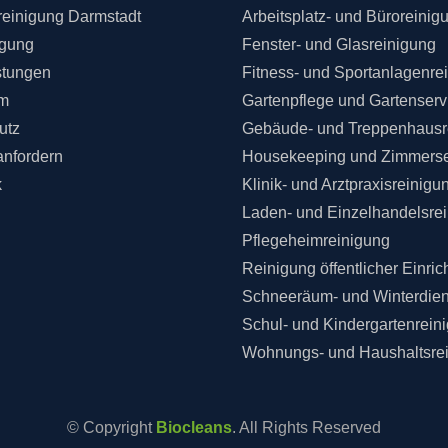
einigung Darmstadt
Arbeitsplatz- und Büroreinig
igung
Fenster- und Glasreinigung
stungen
Fitness- und Sportanlagenre
m
Gartenpflege und Gartenserv
utz
Gebäude- und Treppenhausr
anfordern
Housekeeping und Zimmerse
k
Klinik- und Arztpraxisreinigu
Laden- und Einzelhandelsre
Pflegeheimreinigung
Reinigung öffentlicher Einri
Schneeräum- und Winterdien
Schul- und Kindergartenrein
Wohnungs- und Haushaltsre
© Copyright
Biocleans
. All Rights Reserved