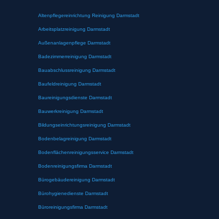
Altenpflegereinrichtung Reinigung Darmstadt
Arbeitsplatzreinigung Darmstadt
Außenanlagenpflege Darmstadt
Badezimmerreinigung Darmstadt
Bauabschlussreinigung Darmstadt
Baufeldreinigung Darmstadt
Baureinigungsdienste Darmstadt
Bauwerkreinigung Darmstadt
Bildungseinrichtungsreinigung Darmstadt
Bodenbelagreinigung Darmstadt
Bodenflächenreinigungsservice Darmstadt
Bodenreinigungsfirma Darmstadt
Bürogebäudereinigung Darmstadt
Bürohygienedienste Darmstadt
Büroreinigungsfirma Darmstadt