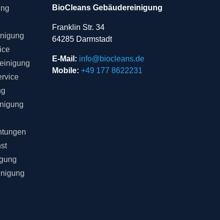
BioCleans Gebäudereinigung
ung
Franklin Str. 34
inigung
64285 Darmstadt
ice
E-Mail:
info@biocleans.de
einigung
Mobile:
+49 177 8622231
rvice
ng
inigung
chtungen
st
igung
inigung