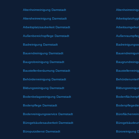
Altenheimreinigung Darmstadt
Altenheimreinig
Altersheimreinigung Darmstadt
Arbeitsplatzhyg
Arbeitsplatzsauberkeit Darmstadt
Arbeitsumgebun
Außenbereichspflege Darmstadt
Außenraumpfle
Badreinigung Darmstadt
Badreinigungss
Bauendreinigung Darmstadt
Bauendreinigun
Baugrobreinigung Darmstadt
Baugrundreinig
Baustellenberäumung Darmstadt
Baustellenreini
Behördenreinigung Darmstadt
Behördenunterh
Bildungsreinigung Darmstadt
Bildungsreinigu
Bodenbelagsreinigung Darmstadt
Bodenflächenpf
Bodenpflege Darmstadt
Bodenpflegedie
Bodenreinigungsservice Darmstadt
Büroflächenrei
Bürogebäudesauberkeit Darmstadt
Bürogebäudeunt
Büroputzdienst Darmstadt
Büroreinigung 