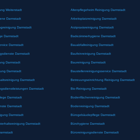
ung Weiterstadt
Altenpflegeheim Reinigung Darmstadt
iene Darmstadt
Arbeitsplatzreinigung Darmstadt
greinigung Darmstadt
Arztpraxisreinigung Darmstadt
ge Darmstadt
Badezimmerhygiene Darmstadt
ervice Darmstadt
Bauabfallreinigung Darmstadt
gsdienste Darmstadt
Baufeinreinigung Darmstadt
ung Darmstadt
Baureinigung Darmstadt
gung Darmstadt
Baustellenreinigungsservice Darmstadt
altsreinigung Darmstadt
Betreuungseinrichtung Reinigung Darmstadt
ngsdienstleistungen Darmstadt
Bio-Reinigung Darmstadt
lege Darmstadt
Bodenflächenreinigung Darmstadt
nste Darmstadt
Bodenreinigung Darmstadt
nigung Darmstadt
Bürogebäudepflege Darmstadt
erhaltsreinigung Darmstadt
Bürohygiene Darmstadt
Darmstadt
Büroreinigungsdienste Darmstadt