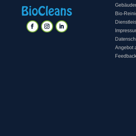
Gebäuder
Bio-Rein
Dienstlei
Impressu
Datensch
Angebot 
Feedbac