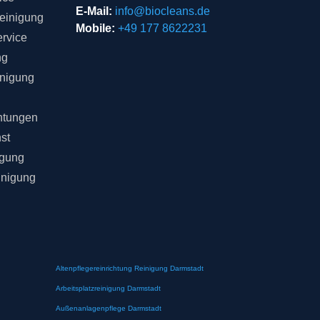
E-Mail:
info@biocleans.de
einigung
Mobile:
+49 177 8622231
rvice
ng
inigung
chtungen
st
igung
inigung
Altenpflegereinrichtung Reinigung Darmstadt
Arbeitsplatzreinigung Darmstadt
Außenanlagenpflege Darmstadt