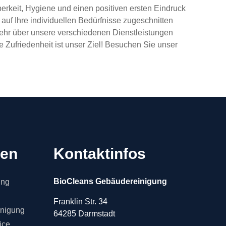
berkeit, Hygiene und einen positiven ersten Eindruck
auf Ihre individuellen Bedürfnisse zugeschnitten
mehr über unsere verschiedenen Dienstleistungen
e Zufriedenheit ist unser Ziel! Besuchen Sie unser
gen
Kontaktinfos
BioCleans Gebäudereinigung
ung
Franklin Str. 34
inigung
64285 Darmstadt
ice