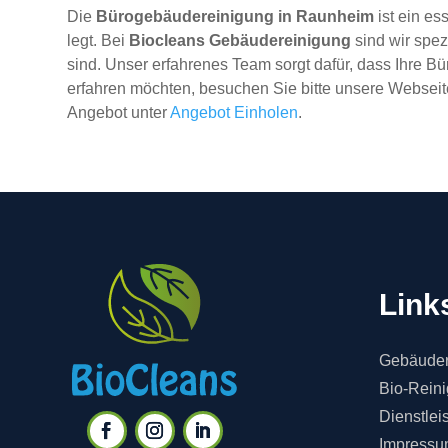
Die
Bürogebäudereinigung in Raunheim
ist ein es
legt. Bei
Biocleans Gebäudereinigung
sind wir spez
sind. Unser erfahrenes Team sorgt dafür, dass Ihre 
erfahren möchten, besuchen Sie bitte unsere Webseite 
Angebot unter
Angebot Einholen
.
Link
Gebäuder
Bio-Rein
Dienstlei
Impressu