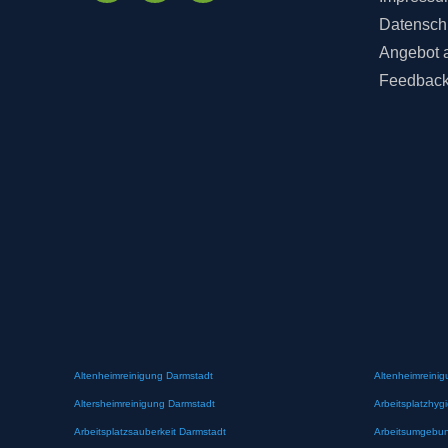
Datensch
Angebot 
Feedbac
Altenheimreinigung Darmstadt
Altenheimreinig
Altersheimreinigung Darmstadt
Arbeitsplatzhyg
Arbeitsplatzsauberkeit Darmstadt
Arbeitsumgebun