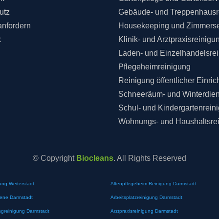
utz
Gebäude- und Treppenhausr
anfordern
Housekeeping und Zimmerse
k
Klinik- und Arztpraxisreinigu
Laden- und Einzelhandelsre
Pflegeheimreinigung
Reinigung öffentlicher Einri
Schneeräum- und Winterdien
Schul- und Kindergartenrein
Wohnungs- und Haushaltsre
© Copyright
Biocleans
. All Rights Reserved
ung Weiterstadt
Altenpflegeheim Reinigung Darmstadt
iene Darmstadt
Arbeitsplatzreinigung Darmstadt
greinigung Darmstadt
Arztpraxisreinigung Darmstadt