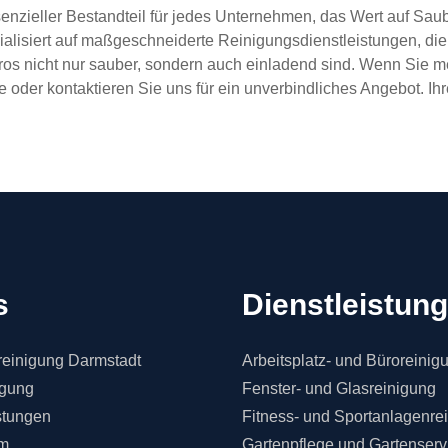
senzieller Bestandteil für jedes Unternehmen, das Wert auf Sau
ialisiert auf maßgeschneiderte Reinigungsdienstleistungen, die 
Büros nicht nur sauber, sondern auch einladend sind. Wenn Sie 
oder kontaktieren Sie uns für ein unverbindliches Angebot. Ihr
s
Dienstleistun
einigung Darmstadt
Arbeitsplatz- und Büroreinig
igung
Fenster- und Glasreinigung
stungen
Fitness- und Sportanlagenre
m
Gartenpflege und Gartenserv