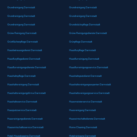
Grundreinigung Darmstadt
Grundreinigung Darmstadt
Grundreinigung Darmstadt
Grundreinigung Darmstadt
Grundreinigung Darmstadt
Grundstückspflege Darmstadt
Grüne Reinigung Darmstadt
Grüne Reinigungsdienste Darmstadt
Grünflächenpflege Darmstadt
Grünpflege Darmstadt
Hausbetreuungsdienst Darmstadt
Hausflurpflege Darmstadt
Hausflurpflegedienst Darmstadt
Hausflurreinigung Darmstadt
Hausflurreinigungsdienste Darmstadt
Hausflurreinigungsservice Darmstadt
Haushaltspflege Darmstadt
Haushaltsputzdienst Darmstadt
Haushaltsreinigung Darmstadt
Haushaltsreinigungsexperten Darmstadt
Haushaltsreinigungsfirma Darmstadt
Haushaltsreinigungsservice Darmstadt
Haushaltsservice Darmstadt
Hausmeisterservice Darmstadt
Hausputzservice Darmstadt
Hausreinigung Darmstadt
Hausreinigungsdienste Darmstadt
Hauswirtschaftsdienste Darmstadt
Hauswirtschaftsservice Darmstadt
Home Cleaning Darmstadt
Hotel-Housekeeping Darmstadt
Hotelreinigung Darmstadt