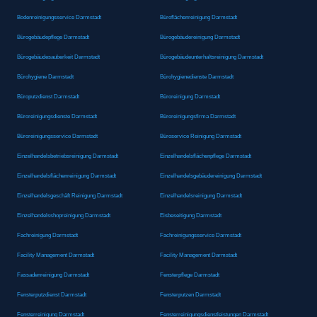
Bodenreinigungsservice Darmstadt
Büroflächenreinigung Darmstadt
Bürogebäudepflege Darmstadt
Bürogebäudereinigung Darmstadt
Bürogebäudesauberkeit Darmstadt
Bürogebäudeunterhaltsreinigung Darmstadt
Bürohygiene Darmstadt
Bürohygienedienste Darmstadt
Büroputzdienst Darmstadt
Büroreinigung Darmstadt
Büroreinigungsdienste Darmstadt
Büroreinigungsfirma Darmstadt
Büroreinigungsservice Darmstadt
Büroservice Reinigung Darmstadt
Einzelhandelsbetriebsreinigung Darmstadt
Einzelhandelsflächenpflege Darmstadt
Einzelhandelsflächenreinigung Darmstadt
Einzelhandelsgebäudereinigung Darmstadt
Einzelhandelsgeschäft Reinigung Darmstadt
Einzelhandelsreinigung Darmstadt
Einzelhandelsshopreinigung Darmstadt
Eisbeseitigung Darmstadt
Fachreinigung Darmstadt
Fachreinigungsservice Darmstadt
Facility Management Darmstadt
Facility Management Darmstadt
Fassadenreinigung Darmstadt
Fensterpflege Darmstadt
Fensterputzdienst Darmstadt
Fensterputzen Darmstadt
Fensterreinigung Darmstadt
Fensterreinigungsdienstleistungen Darmstadt