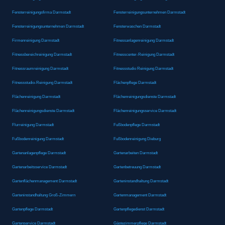
Fensterreinigungsfirma Darmstadt
Fensterreinigungsunternehmen Darmstadt
Fensterreinigungsunternehmen Darmstadt
Fensterwaschen Darmstadt
Firmenreinigung Darmstadt
Fitnessanlagenreinigung Darmstadt
Fitnessbereichreinigung Darmstadt
Fitnesscenter-Reinigung Darmstadt
Fitnessraumreinigung Darmstadt
Fitnessstudio Reinigung Darmstadt
Fitnessstudio-Reinigung Darmstadt
Flächenpflege Darmstadt
Flächenreinigung Darmstadt
Flächenreinigungsdienste Darmstadt
Flächenreinigungsdienste Darmstadt
Flächenreinigungsservice Darmstadt
Flurreinigung Darmstadt
Fußbodenpflege Darmstadt
Fußbodenreinigung Darmstadt
Fußbodenreinigung Dieburg
Gartenanlagenpflege Darmstadt
Gartenarbeiten Darmstadt
Gartenarbeitsservice Darmstadt
Gartenbetreuung Darmstadt
Gartenflächenmanagement Darmstadt
Garteninstandhaltung Darmstadt
Garteninstandhaltung Groß-Zimmern
Gartenmanagement Darmstadt
Gartenpflege Darmstadt
Gartenpflegedienst Darmstadt
Gartenservice Darmstadt
Gästezimmerpflege Darmstadt