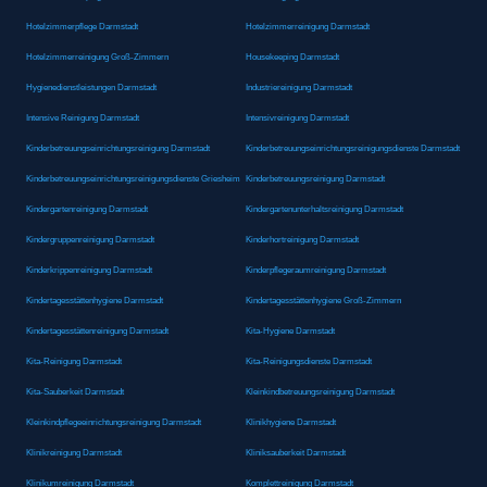
Hotelzimmerpflege Darmstadt
Hotelzimmerreinigung Darmstadt
Hotelzimmerreinigung Groß-Zimmern
Housekeeping Darmstadt
Hygienedienstleistungen Darmstadt
Industriereinigung Darmstadt
Intensive Reinigung Darmstadt
Intensivreinigung Darmstadt
Kinderbetreuungseinrichtungsreinigung Darmstadt
Kinderbetreuungseinrichtungsreinigungsdienste Darmstadt
Kinderbetreuungseinrichtungsreinigungsdienste Griesheim
Kinderbetreuungsreinigung Darmstadt
Kindergartenreinigung Darmstadt
Kindergartenunterhaltsreinigung Darmstadt
Kindergruppenreinigung Darmstadt
Kinderhortreinigung Darmstadt
Kinderkrippenreinigung Darmstadt
Kinderpflegeraumreinigung Darmstadt
Kindertagesstättenhygiene Darmstadt
Kindertagesstättenhygiene Groß-Zimmern
Kindertagesstättenreinigung Darmstadt
Kita-Hygiene Darmstadt
Kita-Reinigung Darmstadt
Kita-Reinigungsdienste Darmstadt
Kita-Sauberkeit Darmstadt
Kleinkindbetreuungsreinigung Darmstadt
Kleinkindpflegeeinrichtungsreinigung Darmstadt
Klinikhygiene Darmstadt
Klinikreinigung Darmstadt
Kliniksauberkeit Darmstadt
Klinikumreinigung Darmstadt
Komplettreinigung Darmstadt