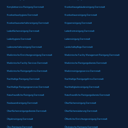
Komplettservice Reinigung Darmstadt
Krankenhausgebäudereinigung Darmstadt
Krankenhaushygiene Darmstadt
Krankenhausreinigung Darmstadt
Krankenhausunterhaltsreinigung Darmstadt
Krippenreinigung Darmstadt
Ladenflächenreinigung Darmstadt
Ladenfrontreinigung Darmstadt
Ladenhygiene Darmstadt
Ladenreinigung Darmstadt
Ladenunterhaltsreinigung Darmstadt
Landschaftspflege Darmstadt
Medizinische Einrichtungsreinigung Darmstadt
Medizinische Facility Management Reinigung Darmstadt
Medizinische Facility Services Darmstadt
Medizinische Reinigungsdienste Darmstadt
Medizinische Reinigungsfirma Darmstadt
Medizinreinigungsservice Darmstadt
Nachhaltige Reinigung Darmstadt
Nachhaltige Reinigungsfirma Darmstadt
Nachhaltige Reinigungsservices Darmstadt
Nachhaltigkeitsreinigung Darmstadt
Naturfreundliche Reinigung Darmstadt
Naturfreundliche Reinigungsdienste Darmstadt
Neubauendreinigung Darmstadt
Oberflächenreinigung Darmstadt
Oberflächenreinigungsdienste Darmstadt
Oberflächensäuberung Darmstadt
Objektreinigung Darmstadt
Öffentliche Einrichtungsreinigung Darmstadt
Öko-Reinigung Darmstadt
Ökologische Reinigung Darmstadt