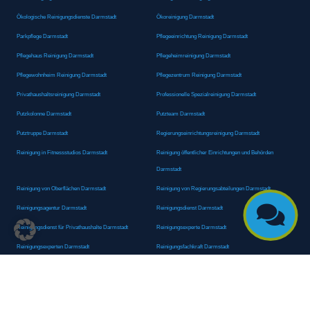
Ökologische Reinigungsdienste Darmstadt
Ökoreinigung Darmstadt
Parkpflege Darmstadt
Pflegeeinrichtung Reinigung Darmstadt
Pflegehaus Reinigung Darmstadt
Pflegeheimreinigung Darmstadt
Pflegewohnheim Reinigung Darmstadt
Pflegezentrum Reinigung Darmstadt
Privathaushaltsreinigung Darmstadt
Professionelle Spezialreinigung Darmstadt
Putzkolonne Darmstadt
Putzteam Darmstadt
Putztruppe Darmstadt
Regierungseinrichtungsreinigung Darmstadt
Reinigung in Fitnessstudios Darmstadt
Reinigung öffentlicher Einrichtungen und Behörden
Darmstadt
Reinigung von Oberflächen Darmstadt
Reinigung von Regierungsabteilungen Darmstadt

Reinigungsagentur Darmstadt
Reinigungsdienst Darmstadt
Reinigungsdienst für Privathaushalte Darmstadt
Reinigungsexperte Darmstadt
Reinigungsexperten Darmstadt
Reinigungsfachkraft Darmstadt
Reinigungsfachmann/-frau Darmstadt
Reinigungsfirma Darmstadt
Reinigungskraft Darmstadt
Reinigungskraft Darmstadt
Reinigungspersonal Darmstadt
Reinigungsservice Darmstadt