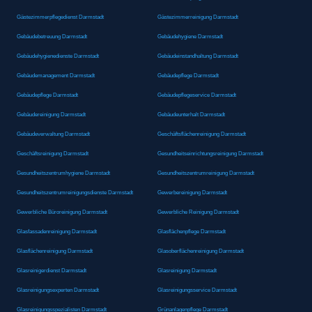
Gästezimmerpflegedienst Darmstadt
Gästezimmerreinigung Darmstadt
Gebäudebetreuung Darmstadt
Gebäudehygiene Darmstadt
Gebäudehygienedienste Darmstadt
Gebäudeinstandhaltung Darmstadt
Gebäudemanagement Darmstadt
Gebäudepflege Darmstadt
Gebäudepflege Darmstadt
Gebäudepflegeservice Darmstadt
Gebäudereinigung Darmstadt
Gebäudeunterhalt Darmstadt
Gebäudeverwaltung Darmstadt
Geschäftsflächenreinigung Darmstadt
Geschäftsreinigung Darmstadt
Gesundheitseinrichtungsreinigung Darmstadt
Gesundheitszentrumhygiene Darmstadt
Gesundheitszentrumreinigung Darmstadt
Gesundheitszentrumreinigungsdienste Darmstadt
Gewerbereinigung Darmstadt
Gewerbliche Büroreinigung Darmstadt
Gewerbliche Reinigung Darmstadt
Glasfassadenreinigung Darmstadt
Glasflächenpflege Darmstadt
Glasflächenreinigung Darmstadt
Glasoberflächenreinigung Darmstadt
Glasreinigerdienst Darmstadt
Glasreinigung Darmstadt
Glasreinigungsexperten Darmstadt
Glasreinigungsservice Darmstadt
Glasreinigungsspezialisten Darmstadt
Grünanlagenpflege Darmstadt