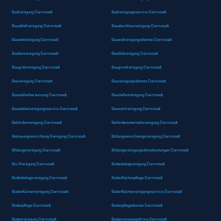
Badreinigung Darmstadt
Badreinigungsservice Darmstadt
Bauabfallreinigung Darmstadt
Bauabschlussreinigung Darmstadt
Bauendreinigung Darmstadt
Bauendreinigungsdienste Darmstadt
Baufeinreinigung Darmstadt
Baufeldreinigung Darmstadt
Baugrobreinigung Darmstadt
Baugrundreinigung Darmstadt
Baureinigung Darmstadt
Baureinigungsdienste Darmstadt
Baustellenberäumung Darmstadt
Baustellenreinigung Darmstadt
Baustellenreinigungsservice Darmstadt
Bauwerkreinigung Darmstadt
Behördenreinigung Darmstadt
Behördenunterhaltsreinigung Darmstadt
Betreuungseinrichtung Reinigung Darmstadt
Bildungseinrichtungsreinigung Darmstadt
Bildungsreinigung Darmstadt
Bildungsreinigungsdienstleistungen Darmstadt
Bio-Reinigung Darmstadt
Bodenbelagreinigung Darmstadt
Bodenbelagsreinigung Darmstadt
Bodenflächenpflege Darmstadt
Bodenflächenreinigung Darmstadt
Bodenflächenreinigungsservice Darmstadt
Bodenpflege Darmstadt
Bodenpflegedienste Darmstadt
Bodenreinigung Darmstadt
Bodenreinigungsfirma Darmstadt